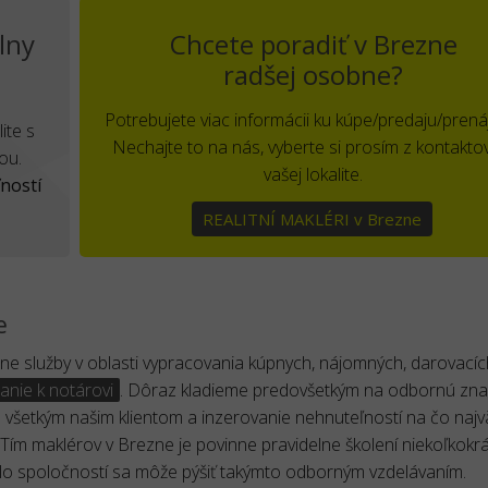
lny
Chcete poradiť v Brezne
radšej osobne?
Potrebujete viac informácii ku kúpe/predaju/pren
ite s
Nechajte to na nás, vyberte si prosím z kontakto
ou.
vašej lokalite.
ností
REALITNÍ MAKLÉRI v Brezne
e
e služby v oblasti vypracovania kúpnych, nájomných, darovacíc
anie k notárovi
. Dôraz kladieme predovšetkým na odbornú zna
ku všetkým našim klientom a inzerovanie nehnuteľností na čo na
 Tím maklérov v Brezne je povinne pravidelne školení niekoľkokrá
álo spoločností sa môže pýšiť takýmto odborným vzdelávaním.