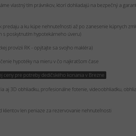
me vlastný tím právnikov, ktorí dohliadajú na bezpečný a gara
 predaju a ku kúpe nehnuteľnosti až po zanesenie kúpnych zml
ch s poskytnutím hypotekárneho úveru)
ízkej provízii RK - opýtajte sa svojho makléra)
enie hypotéky na mieru v čo najkratšom čase
j ceny pre potreby dedičského konania v Brezne
ia aj 3D obhliadku, profesionálne fotenie, videoobhliadku, obhli
od klientov len peniaze za rezervovanie nehnuteľnosti