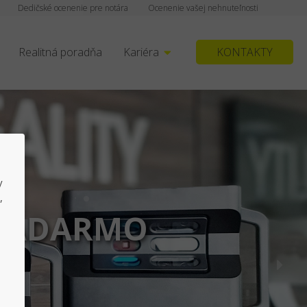
Dedičské ocenenie pre notára
Ocenenie vašej nehnuteľnosti
Realitná poradňa
Kariéra
KONTAKTY
y
,
profesionálne
nych recenzií