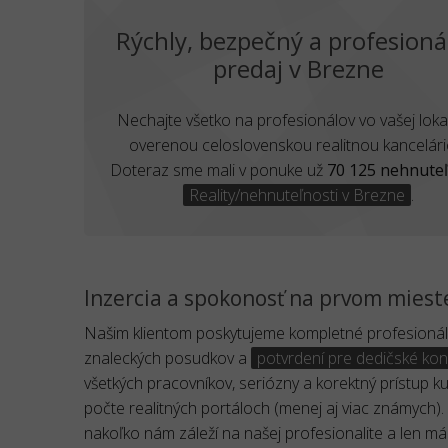
Rýchly, bezpečný a profesioná
predaj v Brezne
Nechajte všetko na profesionálov vo vašej lokal
overenou celoslovenskou realitnou kancelári
Doteraz sme mali v ponuke už
70 125 nehnuteľ
Reality/nehnuteľnosti v Brezne
.
Inzercia a spokonosť na prvom miest
Našim klientom poskytujeme kompletné profesionáln
znaleckých posudkov a
potvrdení pre dedičské kon
všetkých pracovníkov, seriózny a korektný prístup 
počte realitných portáloch (menej aj viac známych).
nakoľko nám záleží na našej profesionalite a len m