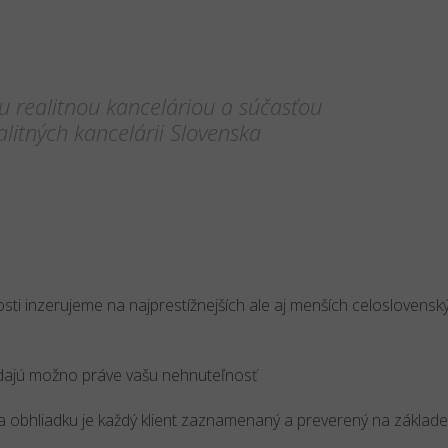
 realitnou kanceláriou a súčasťou
litných kancelárii Slovenska
sti inzerujeme na najprestížnejších ale aj menších celoslovensk
adajú možno práve vašu nehnuteľnosť
a obhliadku je každý klient zaznamenaný a preverený na základ