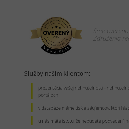
Sme overenou
Združenia rea
Služby našim klientom:
prezentácia vašej nehnuteľnosti - nehnuteľno
portáloch
v databáze máme tisíce záujemcov, ktorí hľ
u nás máte istotu, že nebudete podvedení, n