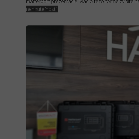
matterport prezentácie. Viac o tejto forme zviditeľ
nehnuteľností