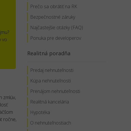
Prečo sa obrátiť na RK
Bezpečnostné záruky
Najčastejšie otázky (FAQ)
ájmu?
Ponuka pre developerov
v vo
Realitná poradňa
Predaj nehnuteľnosti
Kúpa nehnuteľnosti
Prenájom nehnuteľnosti
h zmlúv,
Realitná kancelária
losť
jväčšom
Hypotéka
t ročne,
O nehnuteľnostiach