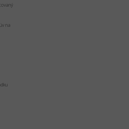
ntovaný
úv na
adku