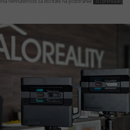
nenia nehnuteľnosti sa dočítate na podstránke
3D prehliadky