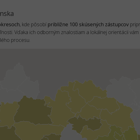
enska
 okresoch
, kde pôsobí
približne 100 skúsených zástupcov
prip
sti. Vďaka ich odborným znalostiam a lokálnej orientácii vám
elého procesu.