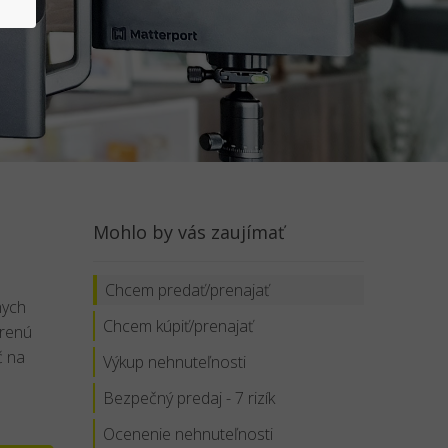
Mohlo by vás zaujímať
Chcem predať/prenajať
nych
Chcem kúpiť/prenajať
erenú
č na
Výkup nehnuteľnosti
Bezpečný predaj - 7 rizík
Ocenenie nehnuteľnosti