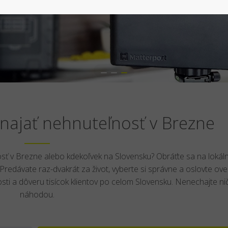
najať nehnuteľnosť v Brezne
sť v Brezne alebo kdekoľvek na Slovensku? Obráťte sa na lokál
redávate raz-dvakrát za život, vyberte si správne a oslovte ov
sti a dôveru tisícok klientov po celom Slovensku. Nenechajte ni
náhodou.