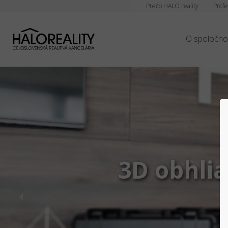
Prečo HALO reality
Profe
O spoločno