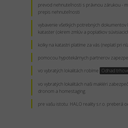
prevod nehnuteľnosti s právnou zárukou - má
prepis nehnuteľnosti
vybavenie všetkých potrebných dokumentov k
kataster (okrem zmlúv a poplatkov súvisiaci
kolky na katastri platíme za vás (neplatí pri n
pomocou hypotekárnych partnerov zapezpeč
vo vybratých lokalitách robíme
Odhad trhove
vo vybratých lokalitách naši makléri zabezpeč
dronom a homestaging.
pre vašu istotu: HALO reality s.r.o. preberá 