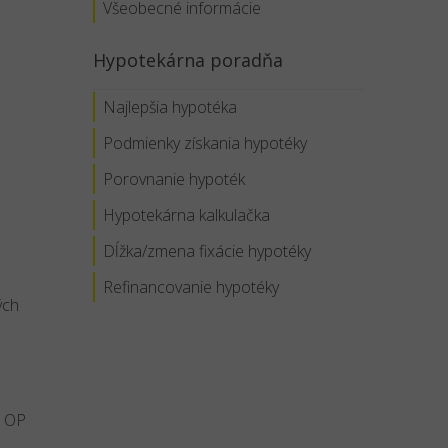
Všeobecné informácie
Hypotekárna poradňa
Najlepšia hypotéka
Podmienky získania hypotéky
Porovnanie hypoték
Hypotekárna kalkulačka
Dĺžka/zmena fixácie hypotéky
Refinancovanie hypotéky
ých
e OP