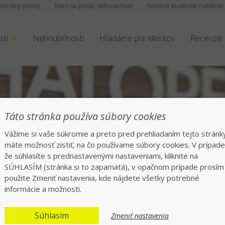
sionálny predaj
Mám na predaj nehnuteľnosť
Realitná akadémia maklérov
sti
Nehnuteľnosti
Hľadáme pre klientov
Recenzie
Táto stránka používa súbory cookies
Vážime si vaše súkromie a preto pred prehliadaním tejto stránk
máte možnosť zistiť, na čo používame súbory cookies. V prípade
že súhlasíte s prednastavenými nastaveniami, kliknite na
Bezpečne, rýchlo, 
SÚHLASÍM (stránka si to zapamätá), v opačnom prípade prosím
použite Zmeniť nastavenia, kde nájdete všetky potrebné
informácie a možnosti.
Už viac ako 5 500 pozitív
Súhlasím
Zmeniť nastavenia