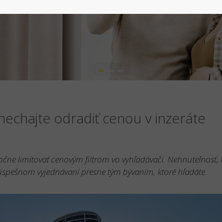
nechajte odradiť cenou v inzeráte
očne limitovať cenovým filtrom vo vyhľadávači. Nehnuteľnosť, 
spešnom vyjednávaní presne tým bývaním, ktoré hľadáte.