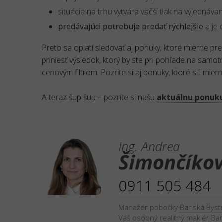
situácia na trhu vytvára väčší tlak na vyjednávan
predávajúci potrebuje predať rýchlejšie
a je 
Preto sa oplatí sledovať aj ponuky, ktoré mierne p
priniesť výsledok, ktorý by ste pri pohľade na sam
cenovým filtrom. Pozrite si aj ponuky, ktoré sú mi
A teraz šup šup – pozrite si našu
aktuálnu ponuku
Ing. Andrea
Šimončíko
0911 505 484
Manažér pobočky
Banská Bystr
Váš osobný realitný maklér
Ban