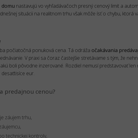
ho domu
nastavujú vo vyhľadávačoch presný cenový limit a autom
 dnešnej situácii na realitnom trhu však môže ísť o chybu, ktorá v
a
ov iba počiatočná ponuková cena. Tá odráža
očakávania predáva
vyjednávanie. V praxi sa čoraz častejšie stretávame s tým, že nehn
 akú boli pôvodne inzerované. Rozdiel nemusí predstavovať len 
 desaťtisíce eur.
 a predajnou cenou?
je záujem trhu,
 záujemcu,
o technickej kontroly,