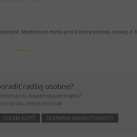
nezáväzné. Medzičasom mohlo prísť k zmene právnej, cenovej, či ž
oradiť radšej osobne?
 informácii ku kúpe/predaju/prenájmu?
 to na nás, sme profesionáli.
CHCEM KÚPIŤ
OCENENIE NEHNUTEĽNOSTI