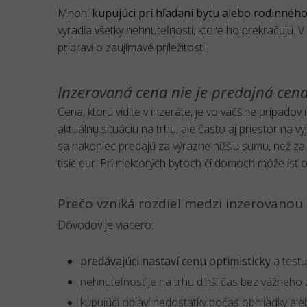
Mnohí
kupujúci pri hľadaní bytu alebo rodinné
vyradia všetky nehnuteľnosti, ktoré ho prekračujú. V
pripraví o zaujímavé príležitosti.
Inzerovaná cena nie je predajná cen
Cena, ktorú vidíte v inzeráte, je vo väčšine prípad
aktuálnu situáciu na trhu, ale často aj priestor na 
sa nakoniec predajú za výrazne nižšiu sumu, než za
tisíc eur. Pri niektorých bytoch či domoch môže ísť o
Prečo vzniká rozdiel medzi inzerovanou
Dôvodov je viacero:
predávajúci nastaví cenu optimisticky
a testu
nehnuteľnosť je na trhu dlhší čas bez vážneho
kupujúci objaví nedostatky počas obhliadky aleb