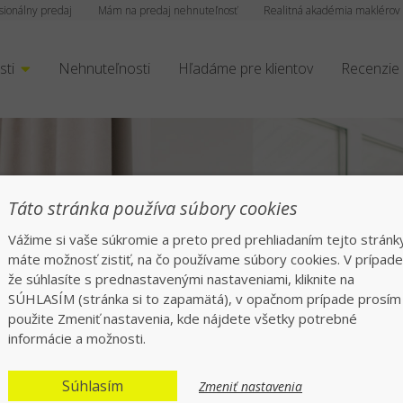
sionálny predaj
Mám na predaj nehnuteľnosť
Realitná akadémia maklérov
sti
Nehnuteľnosti
Hľadáme pre klientov
Recenzie
Táto stránka používa súbory cookies
Vážime si vaše súkromie a preto pred prehliadaním tejto stránk
máte možnosť zistiť, na čo používame súbory cookies. V prípade
že súhlasíte s prednastavenými nastaveniami, kliknite na
rofesionáli v realitá
SÚHLASÍM (stránka si to zapamätá), v opačnom prípade prosím
použite Zmeniť nastavenia, kde nájdete všetky potrebné
informácie a možnosti.
síce spokojných klientov po celom Sloven
Súhlasím
Zmeniť nastavenia