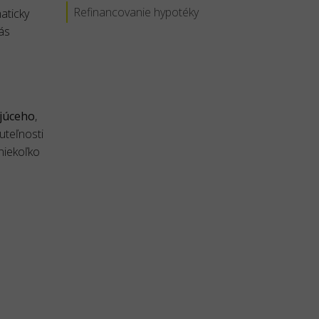
Refinancovanie hypotéky
aticky
ás
júceho
,
uteľnosti
niekoľko