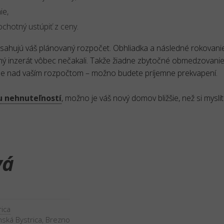
ie,
ochotný ustúpiť z ceny.
resahujú váš plánovaný rozpočet. Obhliadka a následné rokovan
otný inzerát vôbec nečakali. Takže žiadne zbytočné obmedzovani
erne nad vaším rozpočtom – možno budete príjemne prekvapení.
 nehnuteľností
, možno je váš nový domov bližšie, než si myslít
vá
ica
ská Bystrica
,
Brezno