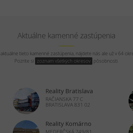
Aktuálne kamenné zastúpenia
aktuálne tieto kamenné zastúpenia, nájdete nás ale už v 64 ok
Pozrite si
zoznam všetkých okresov
pôsobnosti.
Reality Bratislava
RAČIANSKA 77 C
BRATISLAVA 831 02
Reality Komárno
MEDERČSKÁ 749/81