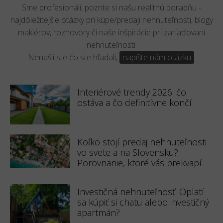
Sme profesionáli, pozrite si našu realitnú poradňu -
najdôležitejšie otázky pri kúpe/predaji nehnuteľnosti, blogy
maklérov, rozhovory či naše inšpirácie pri zariaďovaní
nehnuteľnosti.
Nenašli ste čo ste hľadali,
napíšte nám otázku
.
Interiérové trendy 2026: čo
ostáva a čo definitívne končí
Koľko stojí predaj nehnuteľnosti
vo svete a na Slovensku?
Porovnanie, ktoré vás prekvapí
Investičná nehnuteľnosť: Oplatí
sa kúpiť si chatu alebo investičný
apartmán?