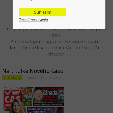
U nás to žije
Súhlasím
Zmeniť nastavenia
Aby naši makléri predávali vaše nehnuteľnosti čo
najrýchlejšie. Toto zažijete iba v HALO reality, sme jeden
tím :-)
Pridajte sa k jedinečnej a najlepšej overenej realitnej
kancelárie na Slovensku, ktorú nájdete už vo väčšine
okresoch.
Na titulke Nového času
marketing
piatok, 19. júna 2026