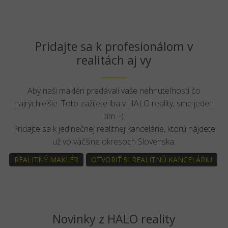
Pridajte sa k profesionálom v
realitách aj vy
Aby naši makléri predávali vaše nehnuteľnosti čo
najrýchlejšie. Toto zažijete iba v HALO reality, sme jeden
tím :-)
Pridajte sa k jedinečnej realitnej kancelárie, ktorú nájdete
už vo väčšine okresoch Slovenska.
REALITNÝ MAKLÉR
OTVORIŤ SI REALITNÚ KANCELÁRIU
Novinky z HALO reality