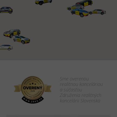
Sme overenou
realitnou kanceláriou
a súčasťou
Združenia realitných
kancelárii Slovenska