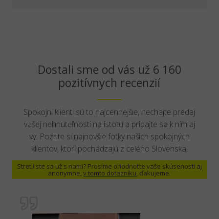
Dostali sme od vás už 6 160
pozitívnych recenzií
Spokojní klienti sú to najcennejšie, nechajte predaj
vašej nehnuteľnosti na istotu a pridajte sa k ním aj
vy. Pozrite si najnovšie fotky našich spokojných
klientov, ktorí pochádzajú z celého Slovenska.
Stretli ste sa už s nami? Prosíme ohodnoťte vaše skúsenosti aj
anonymne,
v tomto dotazníku
, ďakujeme.