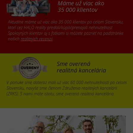
Máme už viac ako
35 000 klientov
Aktuálne máme už viac ako 35 000 klientov po celom Slovensku,
ktorí cez HALO reality predali/kúpili/prenajali nehnuteľnosť.
Spokojných klientov aj s fotkami si môžete pozrieť na podstránke
našich
realitných recenzií
.
Sme overená
realitná kancelária
V ponuke sme doteraz mali už viac 60 000 nehnuteľností po celom
Slovensku, navyše sme členom Združenia realitných kancelárii
(ZRKS). S nami máte istotu, sme overená realitná kancelária.