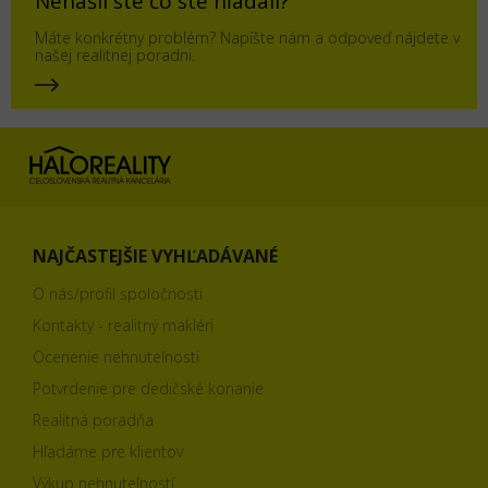
Nenašli ste čo ste hľadali?
Máte konkrétny problém? Napíšte nám a odpoveď nájdete v
našej realitnej poradni.
NAJČASTEJŠIE VYHĽADÁVANÉ
O nás/profil spoločnosti
Kontakty - realitný makléri
Ocenenie nehnuteľnosti
Potvrdenie pre dedičské konanie
Realitná poradňa
Hľadáme pre klientov
Výkup nehnuteľností