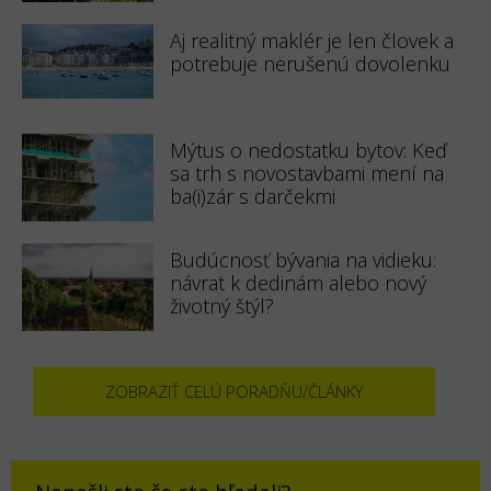
Aj realitný maklér je len človek a
potrebuje nerušenú dovolenku
Mýtus o nedostatku bytov: Keď
sa trh s novostavbami mení na
ba(i)zár s darčekmi
Budúcnosť bývania na vidieku:
návrat k dedinám alebo nový
životný štýl?
ZOBRAZIŤ CELÚ PORADŇU/ČLÁNKY