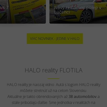
us 7
Nový reklamný polep v
Lučenci
7.7.2026
VIAC NOVINIEK - JEDINE V HALO
HALO reality FLOTILA
HALO reality je naozaj vidno. Autá s logom HALO reality
môžete stretnúť už na celom Slovensku.
Aktuálne je takto obrendovaných až
38 automobilov
a
stále pribúdajú ďalšie. Sme jednotka v realitách na