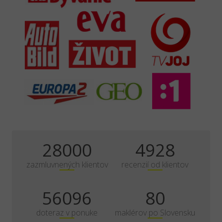
35000
6160
zazmluvnených klientov
recenzií od klientov
70120
100
doteraz v ponuke
maklérov po Slovensku