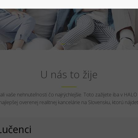
U nás to žije
li vaše nehnuteľnosti čo najrýchlejšie. Toto zažijete iba v HALO r
 najlepšej overenej realitnej kancelárie na Slovensku, ktorú nájd
Lučenci