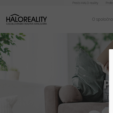
Prečo HALO reality
Profe
O spoločno
Bezpe