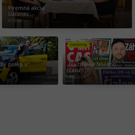
Firemná akcia
Lučenec
9.7.2026
marketing
ný polep v
Na titulke Nového
času
19.6.2026