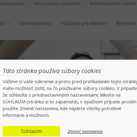
sionálny predaj
Mám na predaj nehnuteľnosť
Realitná akadémia maklérov
sti
Nehnuteľnosti
Hľadáme pre klientov
Recenzie
Táto stránka používa súbory cookies
Vážime si vaše súkromie a preto pred prehliadaním tejto stránk
máte možnosť zistiť, na čo používame súbory cookies. V prípade
že súhlasíte s prednastavenými nastaveniami, kliknite na
čný a rýchly preda
SÚHLASÍM (stránka si to zapamätá), v opačnom prípade prosím
použite Zmeniť nastavenia, kde nájdete všetky potrebné
informácie a možnosti.
Jednotka v realitách na slovenskom trhu
Súhlasím
Zmeniť nastavenia