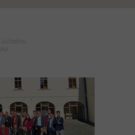
 súčasťou
ska