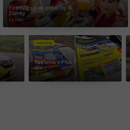
Firemný splav pobočky N.
Zámky
9.6.2026
marketing
Reklama v Plus 7
dní
13.7.2026