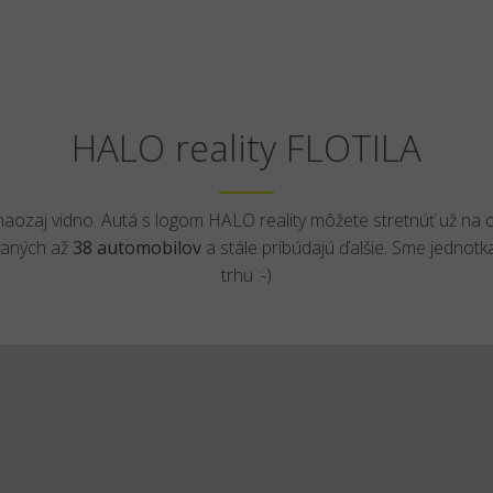
HALO reality FLOTILA
 naozaj vidno. Autá s logom HALO reality môžete stretnúť už na 
vaných až
38 automobilov
a stále pribúdajú ďalšie. Sme jednotk
trhu :-)