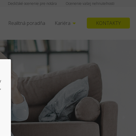
Dedičské ocenenie pre notára
Ocenenie vašej nehnuteľnosti
Realitná poradňa
Kariéra
KONTAKTY
y
,
j/kúpa