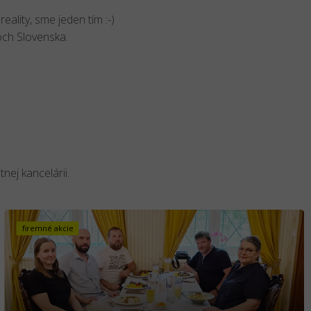
eality, sme jeden tím :-)
soch Slovenska.
nej kancelárii.
firemné akcie