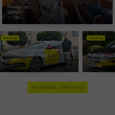
Plavba po
Dunaji
15.7.2026
marketing
marketing
Nový reklamný polep v
Nový reklam
Lučenci
Prievidzi
7.7.2026
23.6.2026
VIAC NOVINIEK - JEDINE V HALO