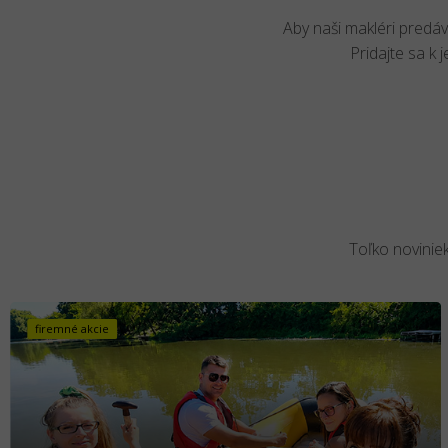
Aby naši makléri predáva
Pridajte sa k 
Toľko noviniek
firemné akcie