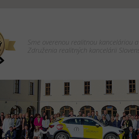
Sme overenou realitnou kanceláriou a
Združenia realitných kancelárii Sloven