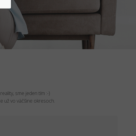
eality, sme jeden tím :-)
ete už vo väčšine okresoch.