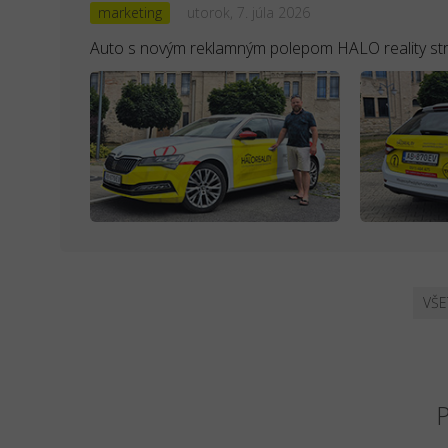
marketing
utorok, 7. júla 2026
Auto s novým reklamným polepom HALO reality st
VŠE
P