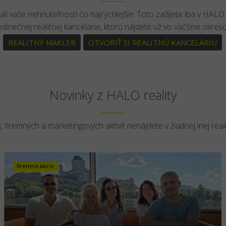
li vaše nehnuteľnosti čo najrýchlejšie. Toto zažijete iba v HALO r
jedinečnej realitnej kancelárie, ktorú nájdete už vo väčšine okre
REALITNÝ MAKLÉR
OTVORIŤ SI REALITNÚ KANCELÁRIU
Novinky z HALO reality
, firemných a marketingových aktivít nenájdete v žiadnej inej realit
firemné akcie