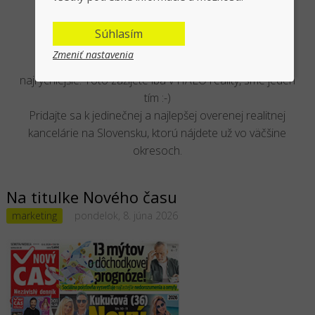
U nás to žije
Súhlasím
Zmeniť nastavenia
Aby naši makléri predávali vaše nehnuteľnosti čo
najrýchlejšie. Toto zažijete iba v HALO reality, sme jeden
tím :-)
Pridajte sa k jedinečnej a najlepšej overenej realitnej
kancelárie na Slovensku, ktorú nájdete už vo väčšine
okresoch.
Na titulke Nového času
marketing
pondelok, 8. júna 2026