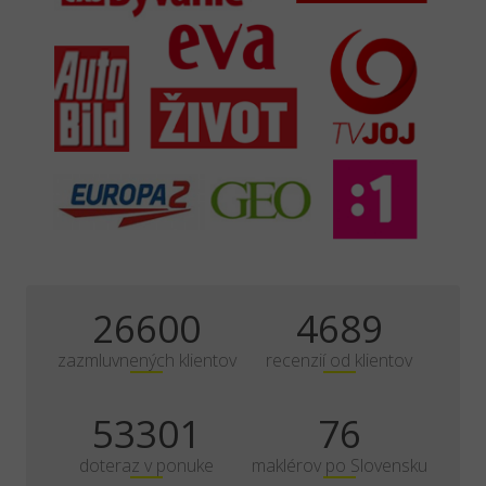
35000
6170
zazmluvnených klientov
recenzií od klientov
70133
100
doteraz v ponuke
maklérov po Slovensku