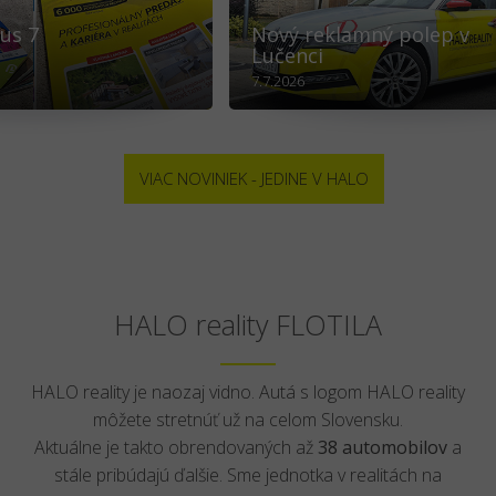
us 7
Nový reklamný polep v
Lučenci
7.7.2026
VIAC NOVINIEK - JEDINE V HALO
HALO reality FLOTILA
HALO reality je naozaj vidno. Autá s logom HALO reality
môžete stretnúť už na celom Slovensku.
Aktuálne je takto obrendovaných až
38 automobilov
a
stále pribúdajú ďalšie. Sme jednotka v realitách na