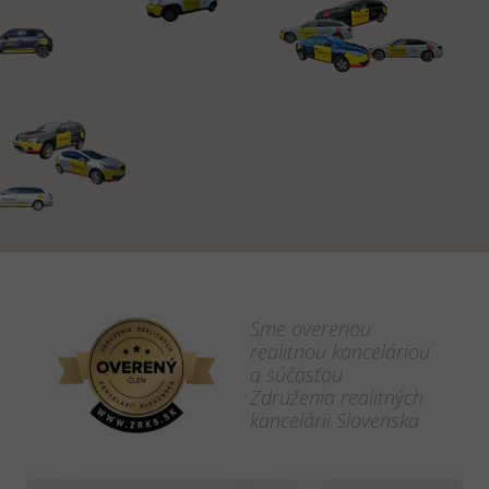
Sme overenou
realitnou kanceláriou
a súčasťou
Združenia realitných
kancelárii Slovenska