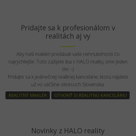
Pridajte sa k profesionálom v
realitách aj vy
Aby naši makléri predávali vaše nehnuteľnosti čo
najrýchlejšie. Toto zažijete iba v HALO reality, sme jeden
tím :-)
Pridajte sa k jedinečnej realitnej kancelárie, ktorú nájdete
už vo väčšine okresoch Slovenska.
REALITNÝ MAKLÉR
OTVORIŤ SI REALITNÚ KANCELÁRIU
Novinky z HALO reality