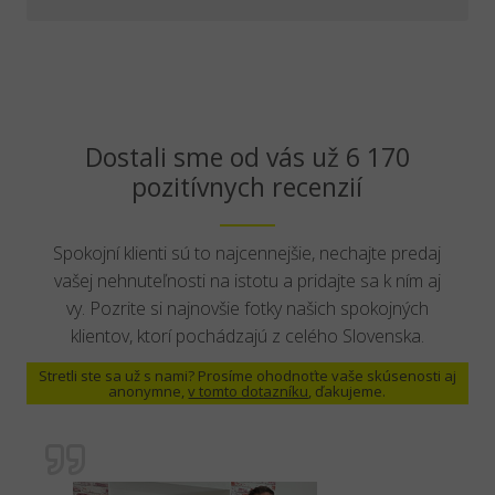
Dostali sme od vás už 6 170
pozitívnych recenzií
Spokojní klienti sú to najcennejšie, nechajte predaj
vašej nehnuteľnosti na istotu a pridajte sa k ním aj
vy. Pozrite si najnovšie fotky našich spokojných
klientov, ktorí pochádzajú z celého Slovenska.
Stretli ste sa už s nami? Prosíme ohodnoťte vaše skúsenosti aj
anonymne,
v tomto dotazníku
, ďakujeme.