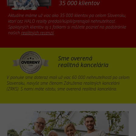
35 000 klientov
Aktuálne máme už viac ako 35 000 klientov po celom Slovensku,
ktorí cez HALO reality predali/kúpili/prenajali nehnuteľnosť.
Spokojných klientov aj s fotkami si môžete pozrieť na podstránke
našich
realitných recenzií
.
Sme overená
realitná kancelária
V ponuke sme doteraz mali už viac 60 000 nehnuteľností po celom
Slovensku, navyše sme členom Združenia realitných kancelárii
(ZRKS). S nami máte istotu, sme overená realitná kancelária.