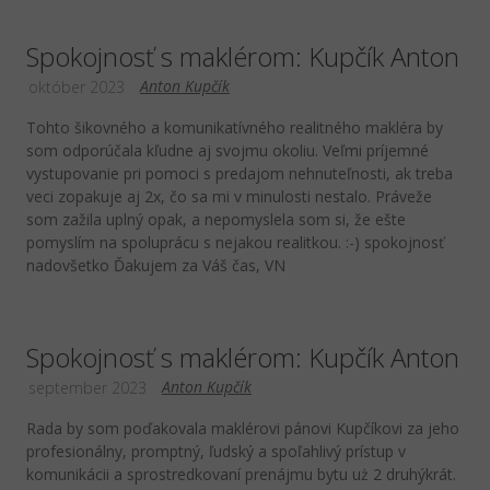
Spokojnosť s maklérom: Kupčík Anton
Anton Kupčík
október 2023
Tohto šikovného a komunikatívného realitného makléra by
som odporúčala kľudne aj svojmu okoliu. Veľmi príjemné
vystupovanie pri pomoci s predajom nehnuteľnosti, ak treba
veci zopakuje aj 2x, čo sa mi v minulosti nestalo. Práveže
som zažila uplný opak, a nepomyslela som si, že ešte
pomyslím na spoluprácu s nejakou realitkou. :-) spokojnosť
nadovšetko Ďakujem za Váš čas, VN
Spokojnosť s maklérom: Kupčík Anton
Anton Kupčík
september 2023
Rada by som poďakovala maklérovi pánovi Kupčíkovi za jeho
profesionálny, promptný, ľudský a spoľahlivý prístup v
komunikácii a sprostredkovaní prenájmu bytu uż 2 druhýkrát.