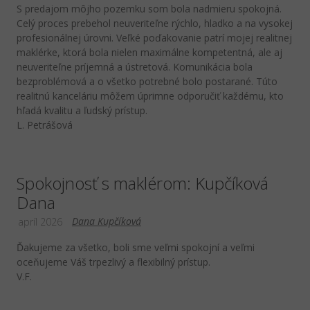
​S predajom môjho pozemku som bola nadmieru spokojná.
Celý proces prebehol neuveriteľne rýchlo, hladko a na vysokej
profesionálnej úrovni. Veľké poďakovanie patrí mojej realitnej
maklérke, ktorá bola nielen maximálne kompetentná, ale aj
neuveriteľne príjemná a ústretová. Komunikácia bola
bezproblémová a o všetko potrebné bolo postarané. Túto
realitnú kanceláriu môžem úprimne odporučiť každému, kto
hľadá kvalitu a ľudský prístup.
L. Petrášová
Spokojnosť s maklérom: Kupčíková
Dana
Dana Kupčíková
apríl 2026
Ďakujeme za všetko, boli sme veľmi spokojní a veľmi
oceňujeme Váš trpezlivý a flexibilný prístup.
V.F.