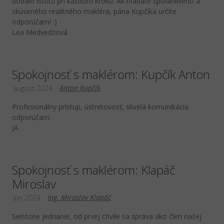
dodalo istotu pri každom kroku. Ak hľadáte spoľahlivého a
skúseného realitného makléra, pána Kupčíka určite
odporúčam! :)
Lea Medvedzová
Spokojnosť s maklérom: Kupčík Anton
Anton Kupčík
august 2024
Profesionálny prístup, ústretovosť, skvelá komunikácia
odporúčam.
JA
Spokojnosť s maklérom: Klapáč
Miroslav
Ing. Miroslav Klapáč
jún 2024
Seriózne jednanie, od prvej chvíle sa správa ako člen našej