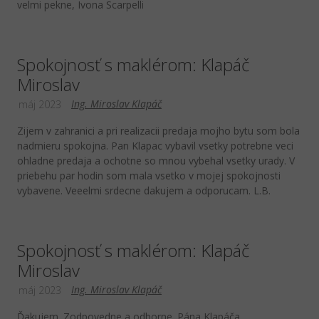
velmi pekne, Ivona Scarpelli
Spokojnosť s maklérom: Klapáč
Miroslav
Ing. Miroslav Klapáč
máj 2023
Zijem v zahranici a pri realizacii predaja mojho bytu som bola
nadmieru spokojna. Pan Klapac vybavil vsetky potrebne veci
ohladne predaja a ochotne so mnou vybehal vsetky urady. V
priebehu par hodin som mala vsetko v mojej spokojnosti
vybavene. Veeelmi srdecne dakujem a odporucam. L.B.
Spokojnosť s maklérom: Klapáč
Miroslav
Ing. Miroslav Klapáč
máj 2023
Ďakujem. Zodpovedne a odborne. Pána Klapáča