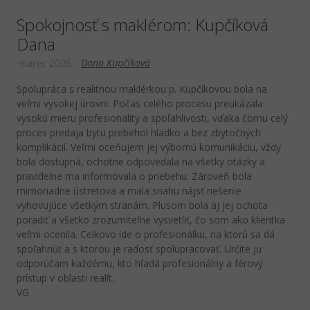
Spokojnosť s maklérom: Kupčíková
Dana
Dana Kupčíková
marec 2026
Spolupráca s realitnou maklérkou p. Kupčíkovou bola na
veľmi vysokej úrovni. Počas celého procesu preukázala
vysokú mieru profesionality a spoľahlivosti, vďaka čomu celý
proces predaja bytu prebehol hladko a bez zbytočných
komplikácií. Veľmi oceňujem jej výbornú komunikáciu, vždy
bola dostupná, ochotne odpovedala na všetky otázky a
pravidelne ma informovala o priebehu. Zároveň bola
mimoriadne ústretová a mala snahu nájsť riešenie
vyhovujúce všetkým stranám. Plusom bola aj jej ochota
poradiť a všetko zrozumiteľne vysvetliť, čo som ako klientka
veľmi ocenila. Celkovo ide o profesionálku, na ktorú sa dá
spoľahnúť a s ktorou je radosť spolupracovať. Určite ju
odporúčam každému, kto hľadá profesionálny a férový
prístup v oblasti realít.
VG