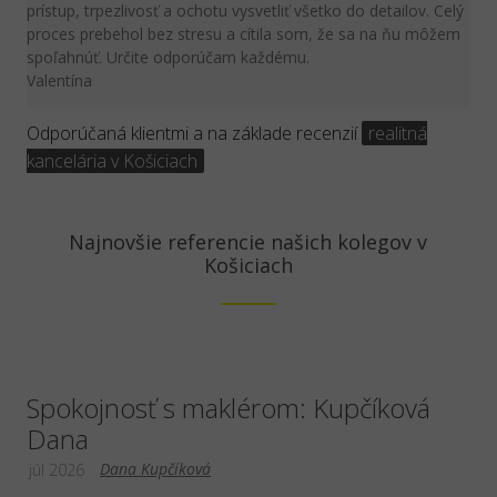
prístup, trpezlivosť a ochotu vysvetliť všetko do detailov. Celý
proces prebehol bez stresu a cítila som, že sa na ňu môžem
spoľahnúť. Určite odporúčam každému.
Valentína
Odporúčaná klientmi a na základe recenzií
realitná
kancelária v Košiciach
Najnovšie referencie našich kolegov v
Košiciach
Spokojnosť s maklérom: Kupčíková
Dana
Dana Kupčíková
júl 2026