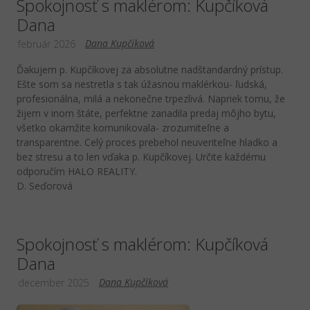
Spokojnosť s maklérom: Kupčíková
Dana
Dana Kupčíková
február 2026
Ďakujem p. Kupčíkovej za absolutne nadštandardný prístup.
Ešte som sa nestretla s tak úžasnou maklérkou- ľudská,
profesionálna, milá a nekonečne trpezlivá. Napriek tomu, že
žijem v inom štáte, perfektne zariadila predaj môjho bytu,
všetko okamžite komunikovala- zrozumiteľne a
transparentne. Celý proces prebehol neuveriteľne hladko a
bez stresu a to len vďaka p. Kupčíkovej. Určite každému
odporučím HALO REALITY.
D. Seďorová
Spokojnosť s maklérom: Kupčíková
Dana
Dana Kupčíková
december 2025