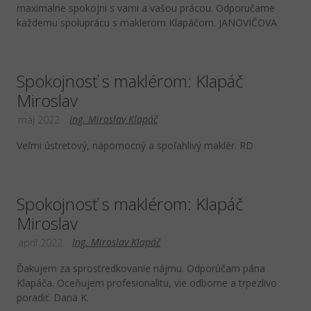
maximalne spokojni s vami a vašou prácou. Odporučame
každemu spoluprácu s maklerom Klapáčom. JANOVIČOVA
Spokojnosť s maklérom: Klapáč
Miroslav
Ing. Miroslav Klapáč
máj 2022
Veľmi ústretový, nápomocný a spoľahlivý maklér. RD
Spokojnosť s maklérom: Klapáč
Miroslav
Ing. Miroslav Klapáč
apríl 2022
Ďakujem za sprostredkovanie nájmu. Odporúčam pána
Klapáča. Oceňujem profesionalitu, vie odborne a trpezlivo
poradiť. Dana K.