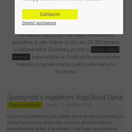
Overená kancelária reálnymi
Súhlasím
klientmi
Zmeniť nastavenia
Kontaktujte nás, pri predaji vašej nehnuteľnosti
poradíme aj vám. Máme už viac ako 35 000 klientov
vo väčšine miest Slovenska, pozrite si
tisícky našich
recenzií
a presvedčte sa. Podľa počtu recenzií sme
najlepšia a najoverenejšia realitná kancelária na
Slovensku.
Spokojnosť s maklérom: Kupčíková Dana
Dana Kupčíková
piatok, 3. októbra 2025
Chcem sa poďakovať pani Danke ktorá mi veľmi pomohla pri
hľadaní podnájmu. Bola vždy ochotná, profesionálna a
komunikovala rýchlo a spoľahlivo. Oceňujem jej ústretový