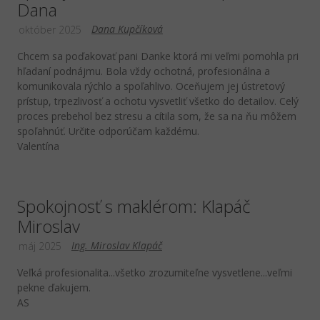
Dana
Dana Kupčíková
október 2025
Chcem sa poďakovať pani Danke ktorá mi veľmi pomohla pri
hľadaní podnájmu. Bola vždy ochotná, profesionálna a
komunikovala rýchlo a spoľahlivo. Oceňujem jej ústretový
prístup, trpezlivosť a ochotu vysvetliť všetko do detailov. Celý
proces prebehol bez stresu a cítila som, že sa na ňu môžem
spoľahnúť. Určite odporúčam každému.
Valentína
Spokojnosť s maklérom: Klapáč
Miroslav
Ing. Miroslav Klapáč
máj 2025
Veľká profesionalita...všetko zrozumiteľne vysvetlene...veľmi
pekne ďakujem.
AS