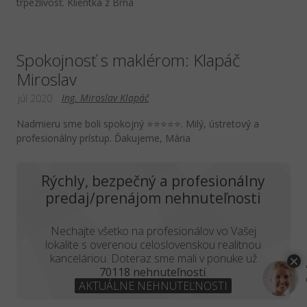
trpezlivosť. Klientka z Brna
Spokojnosť s maklérom: Klapáč
Miroslav
Ing. Miroslav Klapáč
júl 2020
Nadmieru sme boli spokojný ⭐️⭐️⭐️⭐️⭐️. Milý, ústretový a
profesionálny prístup. Ďakujeme, Mária
Rýchly, bezpečný a profesionálny
predaj/prenájom nehnuteľnosti
Nechajte všetko na profesionálov vo Vašej
lokalite s overenou celoslovenskou realitnou
kanceláriou. Doteraz sme mali v ponuke už
70118 nehnuteľností
.
AKTUÁLNE NEHNUTEĽNOSTI