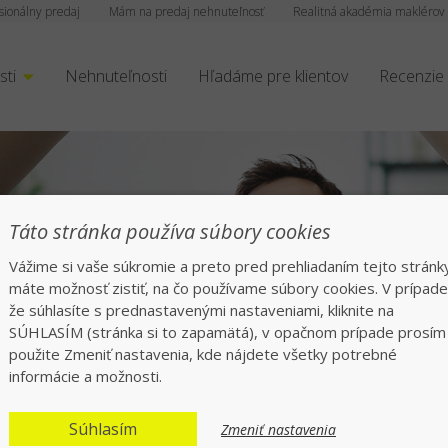
sionálny predaj
Mám na predaj nehnuteľnosť
Realitná akadémia maklérov
sti
Nehnuteľnosti
Hľadáme pre klientov
Recenzie
Táto stránka používa súbory cookies
Vážime si vaše súkromie a preto pred prehliadaním tejto stránk
máte možnosť zistiť, na čo používame súbory cookies. V prípade
Realitná kancelária
že súhlasíte s prednastavenými nastaveniami, kliknite na
SÚHLASÍM (stránka si to zapamätá), v opačnom prípade prosím
použite Zmeniť nastavenia, kde nájdete všetky potrebné
Martin
informácie a možnosti.
Súhlasím
Zmeniť nastavenia
Overená realitka skutočnými klientmi