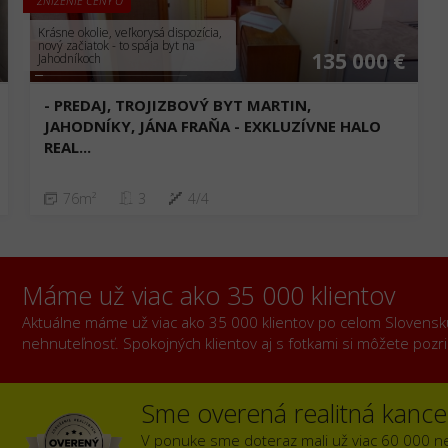
ZNÍŽENIE CENY O
Krásne okolie, veľkorysá dispozícia,
nový začiatok - to spája byt na
135 000 €
Jahodníkoch
- PREDAJ, TROJIZBOVÝ BYT MARTIN,
JAHODNÍKY, JÁNA FRAŇA - EXKLUZÍVNE HALO
REAL...
76m²
3
4/4
Máme už viac ako 35 000 klientov
Aktuálne máme už viac ako 35 000 klientov po celom Slovensku, 
nehnuteľnosť. Spokojných klientov aj s fotkami si môžete poz
Sme overená realitná kancel
V ponuke sme doteraz mali už viac 60 000 n