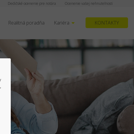
Dedičské ocenenie pre notára
Ocenenie vašej nehnuteľnosti
Realitná poradňa
Kariéra
KONTAKTY
y
,