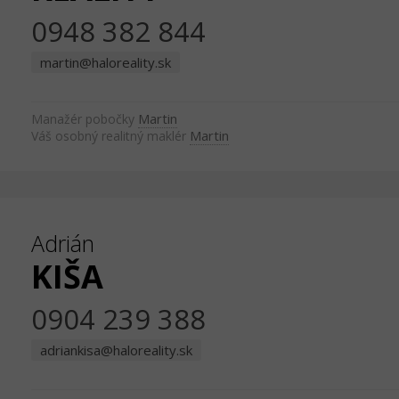
0948 382 844
martin@haloreality.sk
Martin
Manažér pobočky
Martin
Váš osobný realitný maklér
Adrián
KIŠA
0904 239 388
adriankisa@haloreality.sk