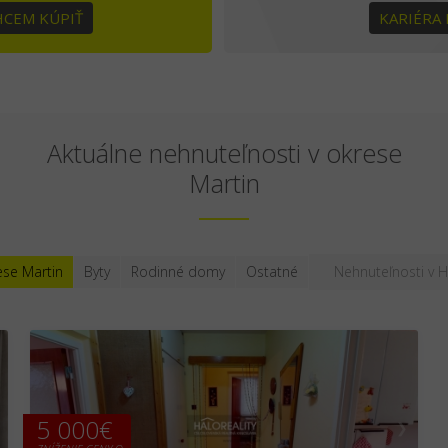
HCEM KÚPIŤ
KARIÉRA
Aktuálne nehnuteľnosti v okrese
Martin
ese Martin
Byty
Rodinné domy
Ostatné
Nehnuteľnosti v H
5 000€
❮
❯