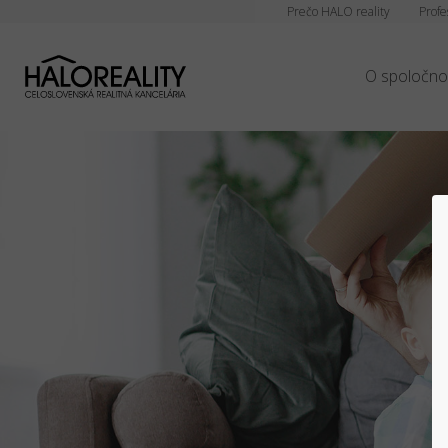
Prečo HALO reality
Profe
O spoločno