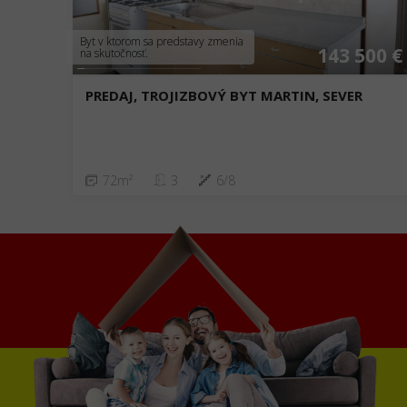
Byt v ktorom sa predstavy zmenia
143 500 €
na skutočnosť.
PREDAJ, TROJIZBOVÝ BYT MARTIN, SEVER
72m²
3
6/8