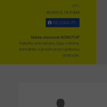
GPS:
49.06514, 18.91844
FB LOKALITY
Máme otvorené NONSTOP
Nakoľko sme väčsinu času v teréne,
dohodnite si prosím pred návštevou
stretnutie.