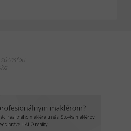
 súčasťou
ska
 profesionálnym maklérom?
práci realitného makléra u nás. Stovka maklérov
rečo práve HALO reality.