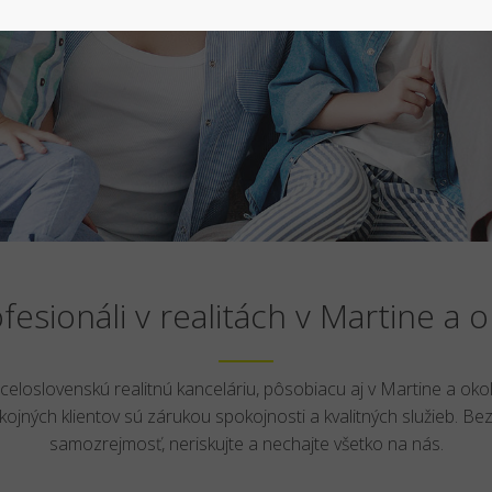
fesionáli v realitách v Martine a o
 celoslovenskú realitnú kanceláriu, pôsobiacu aj v Martine a okol
pokojných klientov sú zárukou spokojnosti a kvalitných služieb. Bez
samozrejmosť, neriskujte a nechajte všetko na nás.