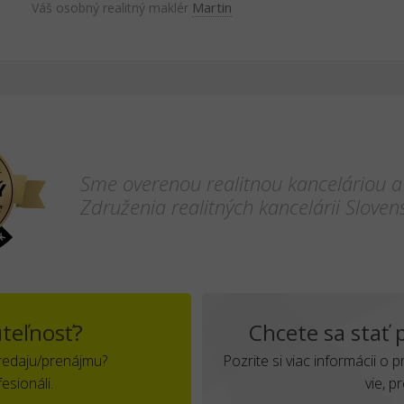
Martin
Váš osobný realitný maklér
Sme overenou realitnou kanceláriou a
Združenia realitných kancelárii Sloven
teľnosť?
Chcete sa stať
predaju/prenájmu?
Pozrite si viac informácii o 
esionáli.
vie, p