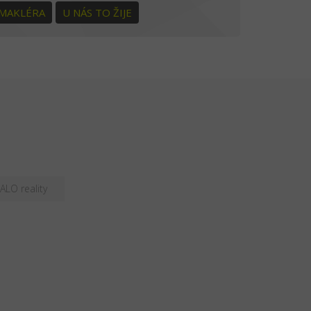
 MAKLÉRA
U NÁS TO ŽIJE
ALO reality