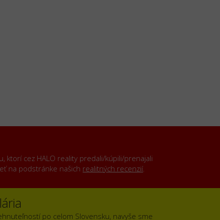
ktorí cez HALO reality predali/kúpili/prenajali
rieť na podstránke našich
realitných recenzií
.
ária
ehnuteľností po celom Slovensku, navyše sme