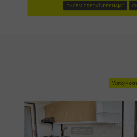
CHCEM PREDAŤ/PRENAJAŤ
C
Všetky v okr
❮
❯