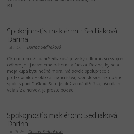
BT
Spokojnosť s maklérom: Sedliaková
Darina
Darina Sedliaková
júl 2025
Okrem toho, že pani Sedliaková je veľký odborník vo svojom
odbore je aj nesmierne ochotna a ľudská. Bez nej by bola
moja kúpa bytu nočná mora. Má skvelé spolupráce a
profesionálov v oblasti finančníctva, ktorí dokážu nemožné
spolu s pani Dáškou. Som jej doživotná dlžníčka, ušetrila mi
veľa sĺz a nervov, je proste poklad.
Spokojnosť s maklérom: Sedliaková
Darina
Darina Sedliaková
jún 2025