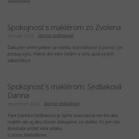
Veselovská
Spokojnosť s maklérom zo Zvolena
Darina Sedliaková
február 2025
Ďakujem veľmi pekne za všetku starostlivosť a pomoc pri
predaji bytu. Pekné dni Vám želám a veľa spokojných
zákazníkov!
Spokojnosť s maklérom: Sedliaková
Darina
Darina Sedliaková
november 2024
Pani Darinka Sedliakova je úplne snenzacna nie len ako
maklér ale aj ako človek ďakujeme za všetko čo pre nás
dokázala urobiť veľa vďaka.
S úctou Matúškova