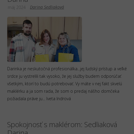
Darina Sedliaková
máj 2024
Darinka je neskutočná profesionálka...jej ľudský prístup a veľké
srdce ju vystrelili tak vysoko, že jej služby budem odporúčať
všetkým, ktorí to budú potrebovať. Vy máte v nej fakt skvelú
maklérku a ja som rada, že som o predaj nášho domčeka
požiadala práve ju... Iveta Indrová
Spokojnosť s maklérom: Sedliaková
Darina