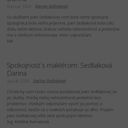
Darina Sedliaková
február 2024
So službami pani Sedliakovej som bola veľmi spokojná.
Spolupráca bola veľmi príjemná, pani Sedliaková bola celú
dobu veľmi aktívna, krásne nafotila nehnuteľnosť a priebežne
ma o všetkom informovala. Vrelo odporúčam.
MA
Spokojnosť s maklérom: Sedliaková
Darina
Darina Sedliaková
január 2024
Chcela by som touto cestou poďakovať pani Sedliakovej za
jej služby. Predaj našej nehnuteľnosti prebehol bez
problémov. Všetkým odporúčam využiť jej pomoc a
odbornosť, keďže sa v realitách pohybuje uz dlho. Prajem
pani Sedliakovej ešte veľa spokojných klientov.
Ing. Kristína Karvašová