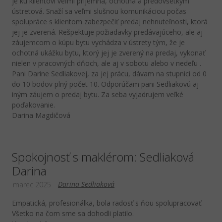
je ku klientovi veľmi príjemná, ochotná a predovšetkým
ústretová. Snaží sa veľmi slušnou komunikáciou počas
spolupráce s klientom zabezpečiť predaj nehnuteľnosti, ktorá
jej je zverená. Rešpektuje požiadavky predávajúceho, ale aj
záujemcom o kúpu bytu vychádza v ústrety tým, že je
ochotná ukážku bytu, ktorý jej je zverený na predaj, vykonať
nielen v pracovných dňoch, ale aj v sobotu alebo v nedeľu .
Pani Darine Sedliakovej, za jej prácu, dávam na stupnici od 0
do 10 bodov plný počet 10. Odporúčam pani Sedliakovú aj
iným záujem o predaj bytu. Za seba vyjadrujem veľké
poďakovanie.
Darina Magdičová
Spokojnosť s maklérom: Sedliaková
Darina
Darina Sedliaková
marec 2025
Empatická, profesionálka, bola radosť s ňou spolupracovať.
Všetko na čom sme sa dohodli platilo.