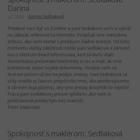
Darina
Darina Sedliaková
júl 2024
Predával som byt vo Zvolene a pani Sedliakovú som si vybral
na základe referencií na internete. Podpísali sme exkluzívnu
zmluvu, aby som nemal s predajom žiadne starosti. Od toho
momentu všetky záležitosti riešila pani Sedliaková a zároveň
ma o všetkom ihneď informovala, keď sa niečo dialo.
Komunikácia prebiehala telefonicky a cez e-mail, ak sme
potrebovali zaslať nejaké dokumenty. Osobne som sa
dostavil potom už len na podpis zmluvy. Pani Sedliaková sa
vždy snažila aj časovo prispôsobiť mne, ako predávajúcemu
a zároveň kupujúcemu, aby sme predaj dokončili čo najskôr.
Práca pani Sedliakovej presne splnila to ako som si
predstavoval predaj bytu bez starostí.
Peter Dubovský
Spokojnosť s maklérom: Sedliaková