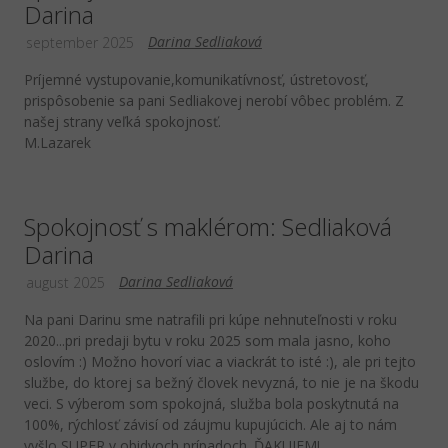
Darina
Darina Sedliaková
september 2025
Príjemné vystupovanie,komunikatívnosť, ústretovosť,
prispôsobenie sa pani Sedliakovej nerobí vôbec problém. Z
našej strany veľká spokojnosť.
M.Lazarek
Spokojnosť s maklérom: Sedliaková
Darina
Darina Sedliaková
august 2025
Na pani Darinu sme natrafili pri kúpe nehnuteľnosti v roku
2020...pri predaji bytu v roku 2025 som mala jasno, koho
oslovím :) Možno hovorí viac a viackrát to isté :), ale pri tejto
službe, do ktorej sa bežný človek nevyzná, to nie je na škodu
veci. S výberom som spokojná, služba bola poskytnutá na
100%, rýchlosť závisí od záujmu kupujúcich. Ale aj to nám
vyšlo SUPER v obidvoch prípadoch. ĎAKUJEM!