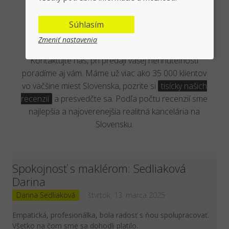
Overená kancelária reálnymi
Súhlasím
klientmi
Zmeniť nastavenia
Kontaktujte nás, pri predaji vašej nehnuteľnosti
poradíme aj vám. Máme už viac ako 35 000 klientov
vo väčšine miest Slovenska, pozrite si
tisícky našich
recenzií
a presvedčte sa. Podľa počtu recenzií sme
najlepšia a najoverenejšia realitná kancelária na
Slovensku.
Spokojnosť s maklérom: Sedliaková
Darina
Darina Sedliaková
štvrtok, 13. marca 2025
Empatická, profesionálka, bola radosť s ňou spolupracovať.
Všetko na čom sme sa dohodli platilo.