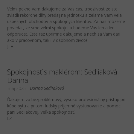
Velmi pekne Vam dakujeme za Vas cas, trpezlivost ze ste
zvladli rekordne dlhy predaj na jednotku a zelame Vam vela
uspesnych obchodov a spokojnych klientov. Za nas mozeme
povedat, ze sme velmi spokojni a budeme Vas len a len
odporucat. Este raz uprimne dakujeme a nech sa Vam dari
ako v pracovnom, tak i v osobnom zivote.
J. H.
Spokojnosť s maklérom: Sedliaková
Darina
Darina Sedliaková
máj 2025
Ďakujem za bezproblémový, vysoko profesionálny prístup pri
kúpe bytu a pritom ľudsky príjemné vystupovanie a pomoc
pani Sedliakovej. Veľká spokojnosť.
ĽZ