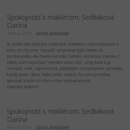
Spokojnosť s maklérom: Sedliaková
Darina
Darina Sedliaková
február 2024
Je určite veľa dobrých realitných maklérov, nepochybujem o
tom, no my sme "narazili" pri predaji bytu nielen na
profesionála, ale hlavne na milú, ľudskú, ústretovú Darinku :)
Nikdy som nepočula "nemám teraz čas", vždy bola a je
usmiata, milá, nápomocná, zakaždým zrozumiteľne vysvetlila
každý jeden úkon. Mám veľkú radosť, že som ju mohla
spoznať a bolo mi cťou s ňou spolupracovať
Gabriela Jankech
Spokojnosť s maklérom: Sedliaková
Darina
Darina Sedliaková
február 2024