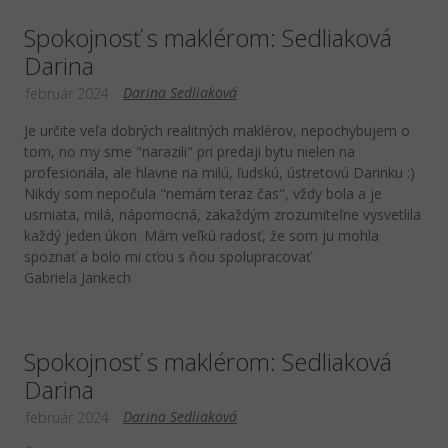
Spokojnosť s maklérom: Sedliaková
Darina
Darina Sedliaková
február 2024
Je určite veľa dobrých realitných maklérov, nepochybujem o
tom, no my sme "narazili" pri predaji bytu nielen na
profesionála, ale hlavne na milú, ľudskú, ústretovú Darinku :)
Nikdy som nepočula "nemám teraz čas", vždy bola a je
usmiata, milá, nápomocná, zakaždým zrozumiteľne vysvetlila
každý jeden úkon. Mám veľkú radosť, že som ju mohla
spoznať a bolo mi cťou s ňou spolupracovať
Gabriela Jankech
Spokojnosť s maklérom: Sedliaková
Darina
Darina Sedliaková
február 2024