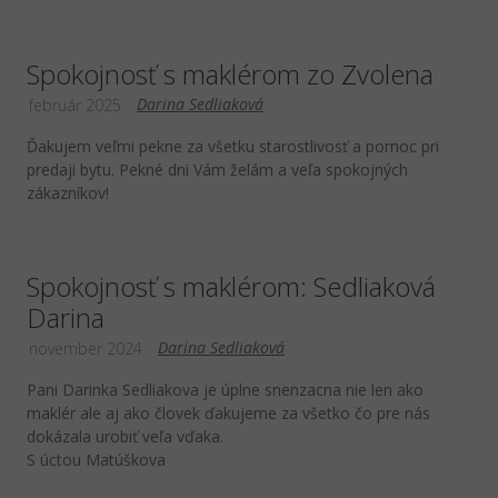
Spokojnosť s maklérom zo Zvolena
Darina Sedliaková
február 2025
Ďakujem veľmi pekne za všetku starostlivosť a pomoc pri
predaji bytu. Pekné dni Vám želám a veľa spokojných
zákazníkov!
Spokojnosť s maklérom: Sedliaková
Darina
Darina Sedliaková
november 2024
Pani Darinka Sedliakova je úplne snenzacna nie len ako
maklér ale aj ako človek ďakujeme za všetko čo pre nás
dokázala urobiť veľa vďaka.
S úctou Matúškova