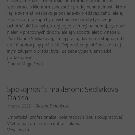
ústretová. Snaží sa veľmi slušnou komunikáciou počas
spolupráce s klientom zabezpečiť predaj nehnuteľnosti, ktorá
jej je zverená. Rešpektuje požiadavky predávajúceho, ale aj
záujemcom o kúpu bytu vychádza v ústrety tým, že je
ochotná ukážku bytu, ktorý jej je zverený na predaj, vykonať
nielen v pracovných dňoch, ale aj v sobotu alebo v nedeľu .
Pani Darine Sedliakovej, za jej prácu, dávam na stupnici od 0
do 10 bodov plný počet 10. Odporúčam pani Sedliakovú aj
iným záujem o predaj bytu. Za seba vyjadrujem veľké
poďakovanie.
Darina Magdičová
Spokojnosť s maklérom: Sedliaková
Darina
Darina Sedliaková
marec 2025
Empatická, profesionálka, bola radosť s ňou spolupracovať.
Všetko na čom sme sa dohodli platilo.
Veselovská