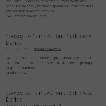
Pani Darinu Sedliakovú môžeme s čistým svedomím
odporučiť každému, kto hľadá spoľahlivú, profesionálnu a
zároveň ľudskú realitnú maklérku.
Ďakujeme rodina Bielikova
Spokojnosť s maklérom: Sedliaková
Darina
Darina Sedliaková
december 2025
Ďakujem za príjemné jednanie, profesionálny prístup ku
klientom, ústretovosť a rady pri sprostredkovaní predaja
mojej nehnuteľnosti.
Milada Vaňová
Spokojnosť s maklérom: Sedliaková
Darina
Darina Sedliaková
december 2025