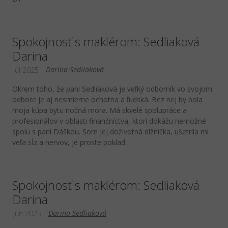
Spokojnosť s maklérom: Sedliaková
Darina
Darina Sedliaková
júl 2025
Okrem toho, že pani Sedliaková je veľký odborník vo svojom
odbore je aj nesmierne ochotna a ľudská. Bez nej by bola
moja kúpa bytu nočná mora. Má skvelé spolupráce a
profesionálov v oblasti finančníctva, ktorí dokážu nemožné
spolu s pani Dáškou. Som jej doživotná dlžníčka, ušetrila mi
veľa sĺz a nervov, je proste poklad.
Spokojnosť s maklérom: Sedliaková
Darina
Darina Sedliaková
jún 2025