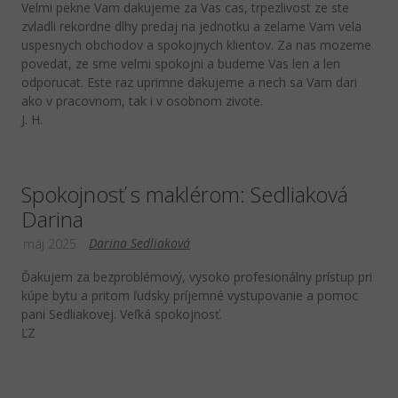
Velmi pekne Vam dakujeme za Vas cas, trpezlivost ze ste
zvladli rekordne dlhy predaj na jednotku a zelame Vam vela
uspesnych obchodov a spokojnych klientov. Za nas mozeme
povedat, ze sme velmi spokojni a budeme Vas len a len
odporucat. Este raz uprimne dakujeme a nech sa Vam dari
ako v pracovnom, tak i v osobnom zivote.
J. H.
Spokojnosť s maklérom: Sedliaková
Darina
Darina Sedliaková
máj 2025
Ďakujem za bezproblémový, vysoko profesionálny prístup pri
kúpe bytu a pritom ľudsky príjemné vystupovanie a pomoc
pani Sedliakovej. Veľká spokojnosť.
ĽZ