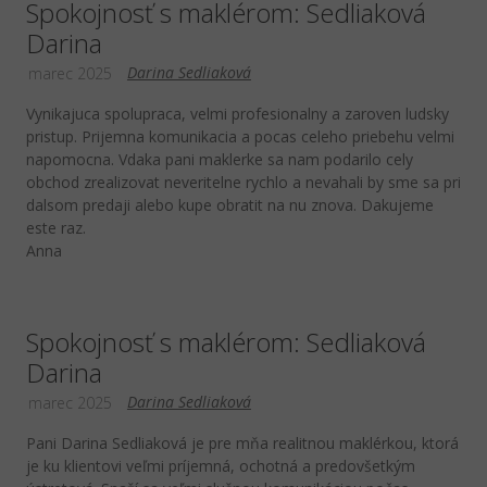
Spokojnosť s maklérom: Sedliaková
Darina
Darina Sedliaková
marec 2025
Vynikajuca spolupraca, velmi profesionalny a zaroven ludsky
pristup. Prijemna komunikacia a pocas celeho priebehu velmi
napomocna. Vdaka pani maklerke sa nam podarilo cely
obchod zrealizovat neveritelne rychlo a nevahali by sme sa pri
dalsom predaji alebo kupe obratit na nu znova. Dakujeme
este raz.
Anna
Spokojnosť s maklérom: Sedliaková
Darina
Darina Sedliaková
marec 2025
Pani Darina Sedliaková je pre mňa realitnou maklérkou, ktorá
je ku klientovi veľmi príjemná, ochotná a predovšetkým