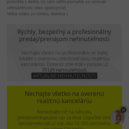
pomohla s deťmi, čo nám veľmi pomohlo sa venovať
nehnuteľnosti. Max. spokojnosť.
Veľká vďaka za všetko, Martina L
Rýchly, bezpečný a profesionálny
predaj/prenájom nehnuteľnosti
Nechajte všetko na profesionálov vo Vašej
lokalite s overenou celoslovenskou realitnou
kanceláriou. Doteraz sme mali v ponuke už
70129 nehnuteľností
.
AKTUÁLNE NEHNUTEĽNOSTI
Nechajte všetko na overenú
realitnú kanceláriu
Nenechajte nič na náhodu,
predávate/kupujete raz za život. Úspešne sme
sprostredkovali už viac ako 10 000 obchodov
po celom Slovensku.