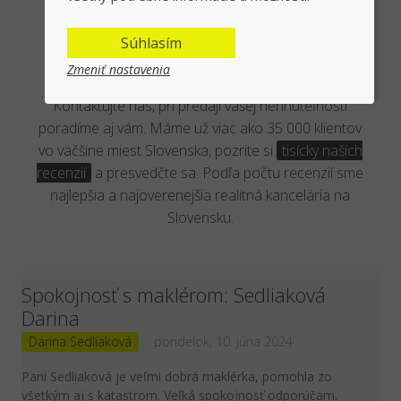
Overená kancelária reálnymi
Súhlasím
klientmi
Zmeniť nastavenia
Kontaktujte nás, pri predaji vašej nehnuteľnosti
poradíme aj vám. Máme už viac ako 35 000 klientov
vo väčšine miest Slovenska, pozrite si
tisícky našich
recenzií
a presvedčte sa. Podľa počtu recenzií sme
najlepšia a najoverenejšia realitná kancelária na
Slovensku.
Spokojnosť s maklérom: Sedliaková
Darina
Darina Sedliaková
pondelok, 10. júna 2024
Pani Sedliaková je veľmi dobrá maklérka, pomohla zo
všetkým aj s katastrom. Veľká spokojnosť odporúčam.