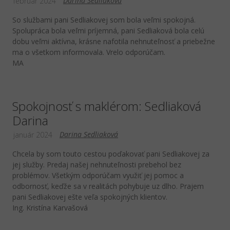
Darina Sedliaková
február 2024
So službami pani Sedliakovej som bola veľmi spokojná.
Spolupráca bola veľmi príjemná, pani Sedliaková bola celú
dobu veľmi aktívna, krásne nafotila nehnuteľnosť a priebežne
ma o všetkom informovala. Vrelo odporúčam.
MA
Spokojnosť s maklérom: Sedliaková
Darina
Darina Sedliaková
január 2024
Chcela by som touto cestou poďakovať pani Sedliakovej za
jej služby. Predaj našej nehnuteľnosti prebehol bez
problémov. Všetkým odporúčam využiť jej pomoc a
odbornosť, keďže sa v realitách pohybuje uz dlho. Prajem
pani Sedliakovej ešte veľa spokojných klientov.
Ing. Kristína Karvašová