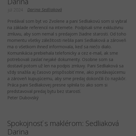
Darina
Darina Sedliaková
júl 2024
Predával som byt vo Zvolene a pani Sedliakovú som si vybral
na základe referencií na internete. Podpísali sme exkluzívnu
zmluvu, aby som nemal s predajom žiadne starosti. Od toho
momentu všetky záležitosti riešila pani Sedliaková a zároveň
ma o všetkom ihneď informovala, keď sa niečo dialo.
Komunikácia prebiehala telefonicky a cez e-mail, ak sme
potrebovali zaslať nejaké dokumenty. Osobne som sa
dostavil potom už len na podpis zmluvy. Pani Sedliaková sa
vždy snažila aj časovo prispôsobiť mne, ako predávajúcemu
a zároveň kupujúcemu, aby sme predaj dokončili čo najskôr.
Práca pani Sedliakovej presne splnila to ako som si
predstavoval predaj bytu bez starostí.
Peter Dubovský
Spokojnosť s maklérom: Sedliaková
Darina