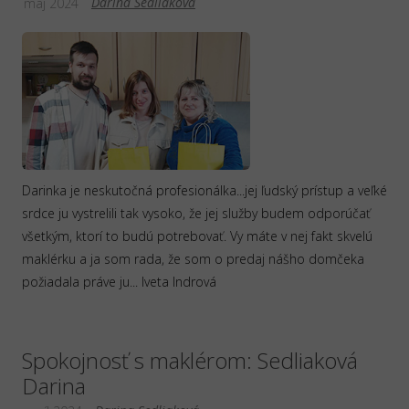
Darina Sedliaková
máj 2024
Darinka je neskutočná profesionálka...jej ľudský prístup a veľké
srdce ju vystrelili tak vysoko, že jej služby budem odporúčať
všetkým, ktorí to budú potrebovať. Vy máte v nej fakt skvelú
maklérku a ja som rada, že som o predaj nášho domčeka
požiadala práve ju... Iveta Indrová
Spokojnosť s maklérom: Sedliaková
Darina