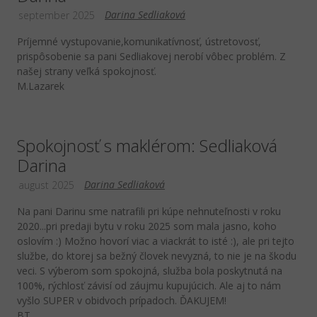
Darina Sedliaková
september 2025
Príjemné vystupovanie,komunikatívnosť, ústretovosť,
prispôsobenie sa pani Sedliakovej nerobí vôbec problém. Z
našej strany veľká spokojnosť.
M.Lazarek
Spokojnosť s maklérom: Sedliaková
Darina
Darina Sedliaková
august 2025
Na pani Darinu sme natrafili pri kúpe nehnuteľnosti v roku
2020...pri predaji bytu v roku 2025 som mala jasno, koho
oslovím :) Možno hovorí viac a viackrát to isté :), ale pri tejto
službe, do ktorej sa bežný človek nevyzná, to nie je na škodu
veci. S výberom som spokojná, služba bola poskytnutá na
100%, rýchlosť závisí od záujmu kupujúcich. Ale aj to nám
vyšlo SUPER v obidvoch prípadoch. ĎAKUJEM!
BT