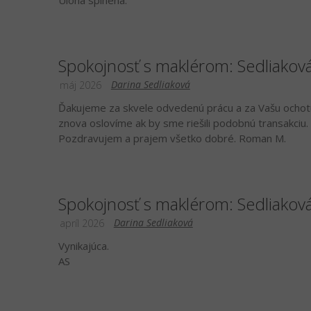
Úloha splnená.
Spokojnosť s maklérom: Sedliakov
Darina Sedliaková
máj 2026
Ďakujeme za skvele odvedenú prácu a za Vašu ochotu
znova oslovíme ak by sme riešili podobnú transakciu.
Pozdravujem a prajem všetko dobré. Roman M.
Spokojnosť s maklérom: Sedliakov
Darina Sedliaková
apríl 2026
Vynikajúca.
AS