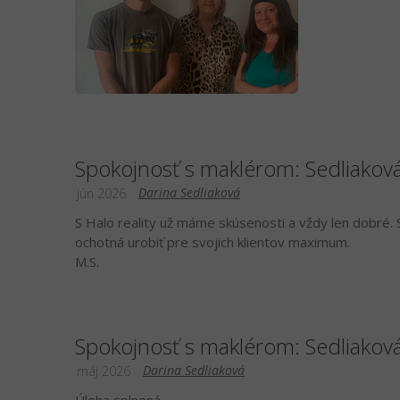
Spokojnosť s maklérom: Sedliakov
Darina Sedliaková
jún 2026
S Halo reality už máme skúsenosti a vždy len dobré. S
ochotná urobiť pre svojich klientov maximum.
M.S.
Spokojnosť s maklérom: Sedliakov
Darina Sedliaková
máj 2026