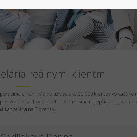
lária reálnymi klientmi
i poradíme aj vám. Máme už viac ako 35 000 klientov vo väčšine 
presvedčte sa. Podľa počtu recenzií sme najlepšia a najoverene
tná kancelária na Slovensku.
Sedliaková Darina