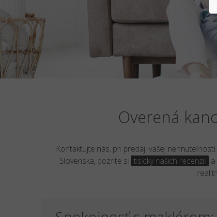
Overená kance
Kontaktujte nás, pri predaji vašej nehnuteľnost
Slovenska, pozrite si
tisícky našich recenzií
a 
reali
Spokojnosť s maklérom: 