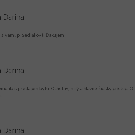
á Darina
s Vami, p. Sedliaková. Ďakujem.
á Darina
mohla s predajom bytu. Ochotný, milý a hlavne ľudský prístup. O
.
á Darina