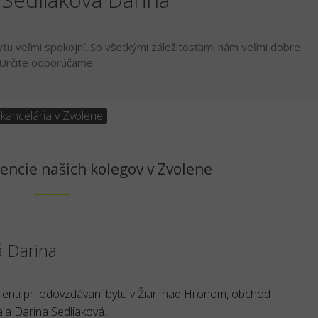
ytu veľmi spokojní. So všetkými záležitosťami nám veľmi dobre
. Určite odporúčame.
 kancelária v Zvolene
encie našich kolegov v Zvolene
á Darina
lienti pri odovzdávaní bytu v Žiari nad Hronom, obchod
la Darina Sedliaková.