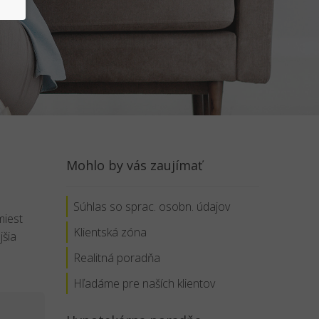
Mohlo by vás zaujímať
Súhlas so sprac. osobn. údajov
miest
Klientská zóna
jšia
Realitná poradňa
Hľadáme pre naších klientov