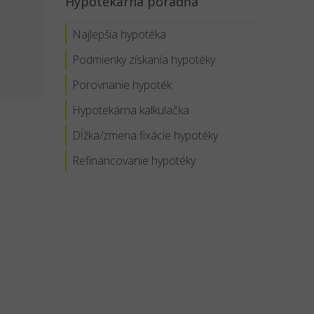
Hypotekárna poradňa
Najlepšia hypotéka
Podmienky získania hypotéky
Porovnanie hypoték
Hypotekárna kalkulačka
Dĺžka/zmena fixácie hypotéky
Refinancovanie hypotéky