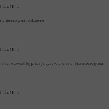
á Darina
á príjemná pani... ďakujeme
á Darina
a ústretovosť. Jej práca je vysoko profesionálna a bezchybná.
á Darina