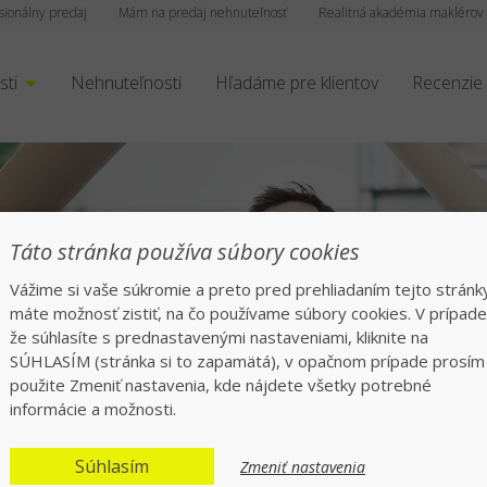
sionálny predaj
Mám na predaj nehnuteľnosť
Realitná akadémia maklérov
sti
Nehnuteľnosti
Hľadáme pre klientov
Recenzie
Táto stránka používa súbory cookies
Vážime si vaše súkromie a preto pred prehliadaním tejto stránk
máte možnosť zistiť, na čo používame súbory cookies. V prípade
že súhlasíte s prednastavenými nastaveniami, kliknite na
rofesionáli v realitá
SÚHLASÍM (stránka si to zapamätá), v opačnom prípade prosím
použite Zmeniť nastavenia, kde nájdete všetky potrebné
informácie a možnosti.
síce spokojných klientov po celom Sloven
Súhlasím
Zmeniť nastavenia