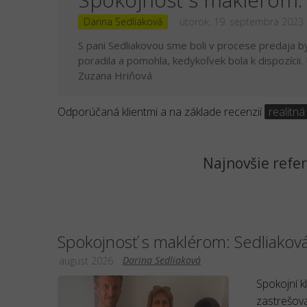
Darina Sedliaková
utorok, 19. septembra 2023
S pani Sedliakovou sme boli v procese predaja b
poradila a pomohla, kedykoľvek bola k dispozícii
Zuzana Hriňová
Odporúčaná klientmi a na základe recenzií
realitná
Najnovšie refer
Spokojnosť s maklérom: Sedliakov
Darina Sedliaková
august 2026
Spokojní k
zastrešova