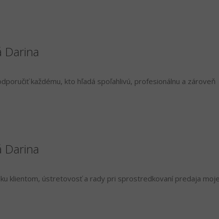
á Darina
poručiť každému, kto hľadá spoľahlivú, profesionálnu a zároveň
á Darina
ku klientom, ústretovosť a rady pri sprostredkovaní predaja moje