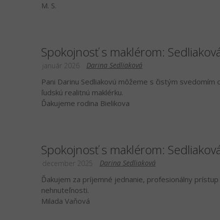
M. S.
Spokojnosť s maklérom: Sedliakov
Darina Sedliaková
január 2026
Pani Darinu Sedliakovú môžeme s čistým svedomím od
ľudskú realitnú maklérku.
Ďakujeme rodina Bielikova
Spokojnosť s maklérom: Sedliakov
Darina Sedliaková
december 2025
Ďakujem za príjemné jednanie, profesionálny prístup 
nehnuteľnosti.
Milada Vaňová