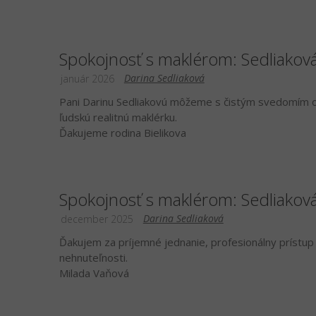
Spokojnosť s maklérom: Sedliakov
Darina Sedliaková
január 2026
Pani Darinu Sedliakovú môžeme s čistým svedomím od
ľudskú realitnú maklérku.
Ďakujeme rodina Bielikova
Spokojnosť s maklérom: Sedliakov
Darina Sedliaková
december 2025
Ďakujem za príjemné jednanie, profesionálny prístup 
nehnuteľnosti.
Milada Vaňová