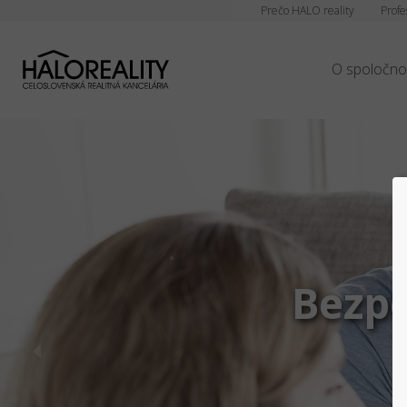
Prečo HALO reality
Profe
O spoločno
Bezpe