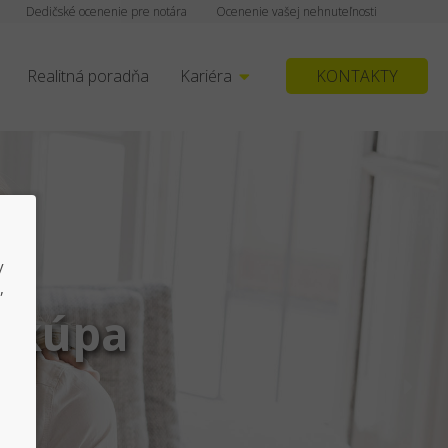
Dedičské ocenenie pre notára
Ocenenie vašej nehnuteľnosti
Realitná poradňa
Kariéra
KONTAKTY
y
,
j/kúpa