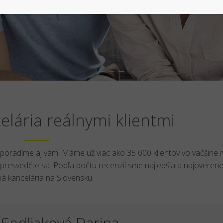
lária reálnymi klientmi
i poradíme aj vám. Máme už viac ako 35 000 klientov vo väčšine 
presvedčte sa. Podľa počtu recenzií sme najlepšia a najoverene
tná kancelária na Slovensku.
Sedliaková Darina