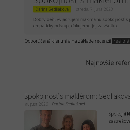
Darina Sedliaková
streda, 7. júna 2023
Dobrý deň, vyjadrujem maximálnu spokojnosť s p.
empaticky prístup, ďakujeme jej za všetko.
Odporúčaná klientmi a na základe recenzií
realitná
Najnovšie refer
Spokojnosť s maklérom: Sedliakov
Darina Sedliaková
august 2026
Spokojní k
zastrešova