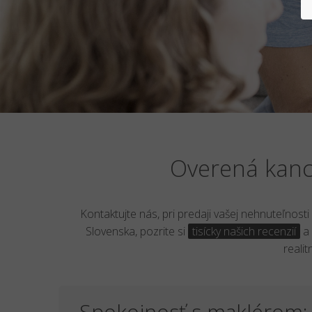
Overená kance
Kontaktujte nás, pri predaji vašej nehnuteľnost
Slovenska, pozrite si
tisícky našich recenzií
a 
reali
Spokojnosť s maklérom: 