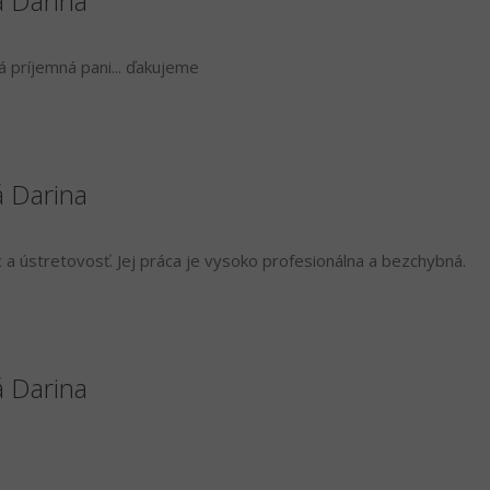
á Darina
á príjemná pani... ďakujeme
á Darina
a ústretovosť. Jej práca je vysoko profesionálna a bezchybná.
á Darina