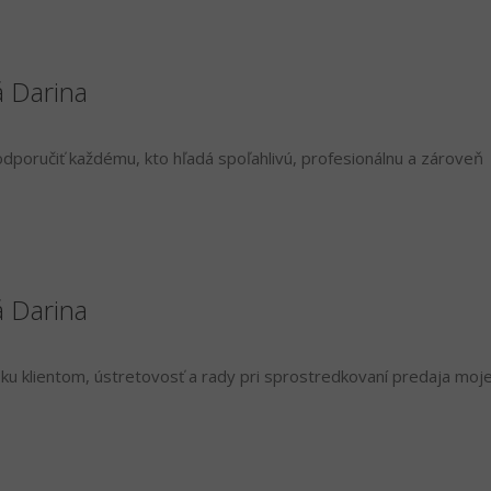
á Darina
poručiť každému, kto hľadá spoľahlivú, profesionálnu a zároveň
á Darina
ku klientom, ústretovosť a rady pri sprostredkovaní predaja moje