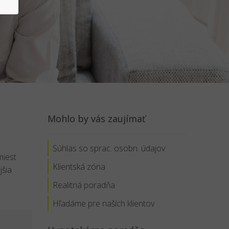
Mohlo by vás zaujímať
Súhlas so sprac. osobn. údajov
miest
Klientská zóna
jšia
Realitná poradňa
Hľadáme pre naších klientov