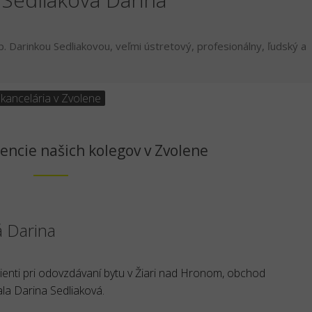
 Darinkou Sedliakovou, veľmi ústretový, profesionálny, ľudský a
 kancelária v Zvolene
encie našich kolegov v Zvolene
á Darina
lienti pri odovzdávaní bytu v Žiari nad Hronom, obchod
la Darina Sedliaková.