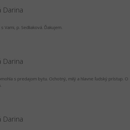
á Darina
s Vami, p. Sedliaková. Ďakujem.
á Darina
mohla s predajom bytu. Ochotný, milý a hlavne ľudský prístup. O
.
á Darina