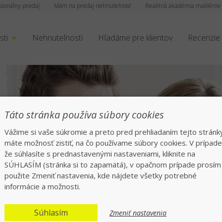
sionálny predaj
Mám na predaj nehnuteľnosť
Realitná akadémia maklérov
sti
Nehnuteľnosti
Hľadáme pre klientov
Recenzie
Táto stránka používa súbory cookies
Vážime si vaše súkromie a preto pred prehliadaním tejto stránk
máte možnosť zistiť, na čo používame súbory cookies. V prípade
že súhlasíte s prednastavenými nastaveniami, kliknite na
čný a rýchly preda
SÚHLASÍM (stránka si to zapamätá), v opačnom prípade prosím
použite Zmeniť nastavenia, kde nájdete všetky potrebné
informácie a možnosti.
Jednotka v realitách na slovenskom trhu
Súhlasím
Zmeniť nastavenia