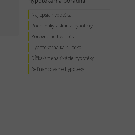
Hypotekárna poradňa
Najlepšia hypotéka
Podmienky získania hypotéky
Porovnanie hypoték
Hypotekárna kalkulačka
Dĺžka/zmena fixácie hypotéky
Refinancovanie hypotéky