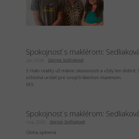
Spokojnosť s maklérom: Sedliakov
Darina Sedliaková
jún 2026
S Halo reality už máme skúsenosti a vždy len dobré. S
ochotná urobiť pre svojich klientov maximum.
M.S.
Spokojnosť s maklérom: Sedliakov
Darina Sedliaková
máj 2026
Úloha splnená.