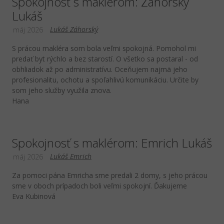
Spokojnosť s maklérom: Záhorský
Lukáš
Lukáš Záhorský
máj 2026
S prácou makléra som bola veľmi spokojná. Pomohol mi
predať byt rýchlo a bez starostí. O všetko sa postaral - od
obhliadok až po administratívu. Oceňujem najmä jeho
profesionalitu, ochotu a spoľahlivú komunikáciu. Určite by
som jeho služby využila znova.
Hana
Spokojnosť s maklérom: Emrich Lukáš
Lukáš Emrich
máj 2026
Za pomoci pána Emricha sme predali 2 domy, s jeho prácou
sme v oboch prípadoch boli veľmi spokojní. Ďakujeme
Eva Kubinová