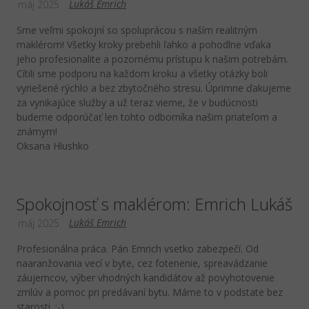
Lukáš Emrich
máj 2025
Sme veľmi spokojní so spoluprácou s naším realitným
maklérom! Všetky kroky prebehli ľahko a pohodlne vďaka
jeho profesionalite a pozornému prístupu k našim potrebám.
Cítili sme podporu na každom kroku a všetky otázky boli
vyriešené rýchlo a bez zbytočného stresu. Úprimne ďakujeme
za vynikajúce služby a už teraz vieme, že v budúcnosti
budeme odporúčať len tohto odborníka našim priateľom a
známym!
Oksana Hlushko
Spokojnosť s maklérom: Emrich Lukáš
Lukáš Emrich
máj 2025
Profesionálna práca. Pán Emrich vsetko zabezpečí. Od
naaranžovania vecí v byte, cez fotenenie, spreavádzanie
záujemcov, výber vhodných kandidátov až povyhotovenie
zmlúv a pomoc pri predávaní bytu. Máme to v podstate bez
starosti. :-)