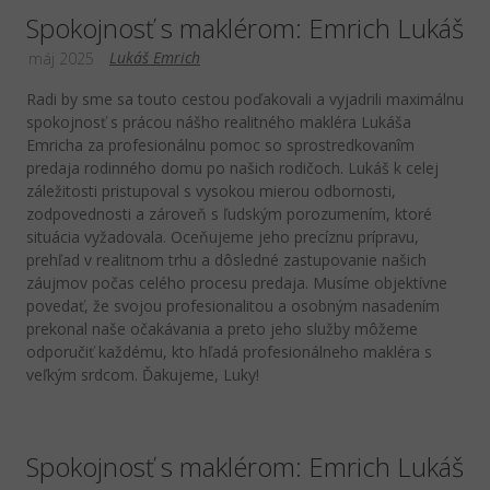
Spokojnosť s maklérom: Emrich Lukáš
Lukáš Emrich
máj 2025
Radi by sme sa touto cestou poďakovali a vyjadrili maximálnu
spokojnosť s prácou nášho realitného makléra Lukáša
Emricha za profesionálnu pomoc so sprostredkovanîm
predaja rodinného domu po našich rodičoch. Lukáš k celej
záležitosti pristupoval s vysokou mierou odbornosti,
zodpovednosti a zároveň s ľudským porozumením, ktoré
situácia vyžadovala. Oceňujeme jeho precíznu prípravu,
prehľad v realitnom trhu a dôsledné zastupovanie našich
záujmov počas celého procesu predaja. Musíme objektívne
povedať, že svojou profesionalitou a osobným nasadením
prekonal naše očakávania a preto jeho služby môžeme
odporučiť každému, kto hľadá profesionálneho makléra s
veľkým srdcom. Ďakujeme, Luky!
Spokojnosť s maklérom: Emrich Lukáš