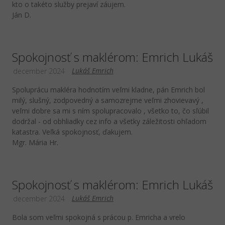
kto o takéto služby prejaví záujem.
Ján D.
Spokojnosť s maklérom: Emrich Lukáš
Lukáš Emrich
december 2024
Spoluprácu makléra hodnotím veľmi kladne, pán Emrich bol
milý, slušný, zodpovedný a samozrejme veľmi zhovievavý ,
veľmi dobre sa mi s ním spolupracovalo , všetko to, čo sľúbil
dodržal - od obhliadky cez info a všetky záležitosti ohľadom
katastra. Veľká spokojnosť, ďakujem.
Mgr. Mária Hr.
Spokojnosť s maklérom: Emrich Lukáš
Lukáš Emrich
december 2024
Bola som veľmi spokojná s prácou p. Emricha a vrelo