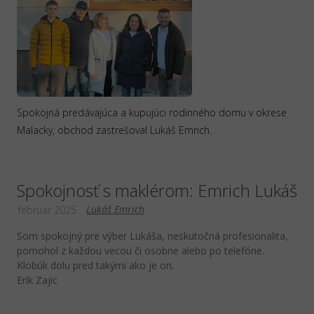
Spokojná predávajúca a kupujúci rodinného domu v okrese
Malacky, obchod zastrešoval Lukáš Emrich.
Spokojnosť s maklérom: Emrich Lukáš
Lukáš Emrich
február 2025
Som spokojný pre výber Lukáša, neskutočná profesionalita,
pomohol z každou vecou či osobne alebo po telefóne.
Klobúk dolu pred takými ako je on.
Erik Zajic