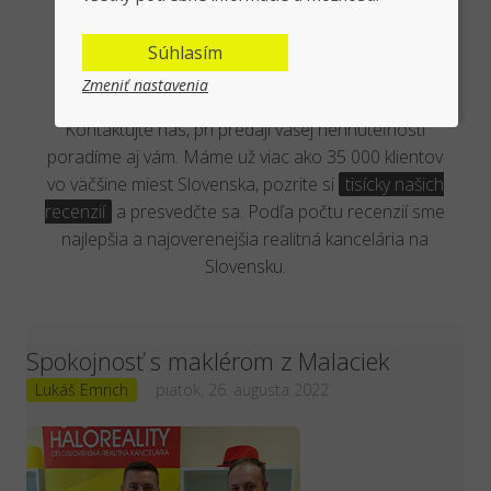
Overená kancelária reálnymi
Súhlasím
klientmi
Zmeniť nastavenia
Kontaktujte nás, pri predaji vašej nehnuteľnosti
poradíme aj vám. Máme už viac ako 35 000 klientov
vo väčšine miest Slovenska, pozrite si
tisícky našich
recenzií
a presvedčte sa. Podľa počtu recenzií sme
najlepšia a najoverenejšia realitná kancelária na
Slovensku.
Spokojnosť s maklérom z Malaciek
Lukáš Emrich
piatok, 26. augusta 2022