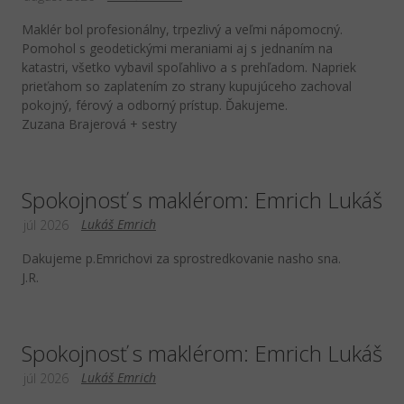
Maklér bol profesionálny, trpezlivý a veľmi nápomocný.
Pomohol s geodetickými meraniami aj s jednaním na
katastri, všetko vybavil spoľahlivo a s prehľadom. Napriek
prieťahom so zaplatením zo strany kupujúceho zachoval
pokojný, férový a odborný prístup. Ďakujeme.
Zuzana Brajerová + sestry
Spokojnosť s maklérom: Emrich Lukáš
Lukáš Emrich
júl 2026
Dakujeme p.Emrichovi za sprostredkovanie nasho sna.
J.R.
Spokojnosť s maklérom: Emrich Lukáš
Lukáš Emrich
júl 2026