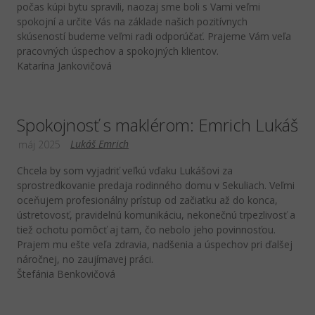
počas kúpi bytu spravili, naozaj sme boli s Vami veľmi
spokojní a určite Vás na základe našich pozitívnych
skúseností budeme veľmi radi odporúčať. Prajeme Vám veľa
pracovných úspechov a spokojných klientov.
Katarína Jankovičová
Spokojnosť s maklérom: Emrich Lukáš
Lukáš Emrich
máj 2025
Chcela by som vyjadriť veľkú vďaku Lukášovi za
sprostredkovanie predaja rodinného domu v Sekuliach. Veľmi
oceňujem profesionálny prístup od začiatku až do konca,
ústretovosť, pravidelnú komunikáciu, nekonečnú trpezlivosť a
tiež ochotu pomôcť aj tam, čo nebolo jeho povinnosťou.
Prajem mu ešte veľa zdravia, nadšenia a úspechov pri ďalšej
náročnej, no zaujímavej práci.
Štefánia Benkovičová