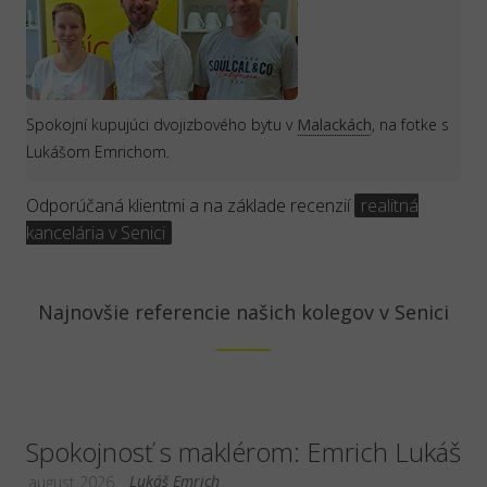
Spokojní kupujúci dvojizbového bytu v
Malackách
, na fotke s
Lukášom Emrichom.
Odporúčaná klientmi a na základe recenzií
realitná
kancelária v Senici
Najnovšie referencie našich kolegov v Senici
Spokojnosť s maklérom: Emrich Lukáš
Lukáš Emrich
august 2026