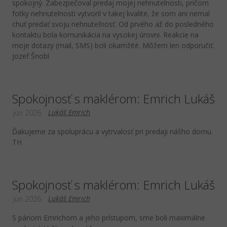
spokojný. Zabezpečoval predaj mojej nehnutelnosti, pričom
fotky nehnutelnosti vytvoril v takej kvalite, že som ani nemal
chuť predať svoju nehnuteľnosť. Od prvého až do posledného
kontaktu bola komunikácia na vysokej úrovni. Reakcie na
moje dotazy (mail, SMS) boli okamžité. Môžem len odporučiť.
Jozef Šnobl
Spokojnosť s maklérom: Emrich Lukáš
Lukáš Emrich
jún 2026
Ďakujeme za spoluprácu a vytrvalosť pri predaji nášho domu.
TH
Spokojnosť s maklérom: Emrich Lukáš
Lukáš Emrich
jún 2026
S pánom Emrichom a jeho prístupom, sme boli maximálne