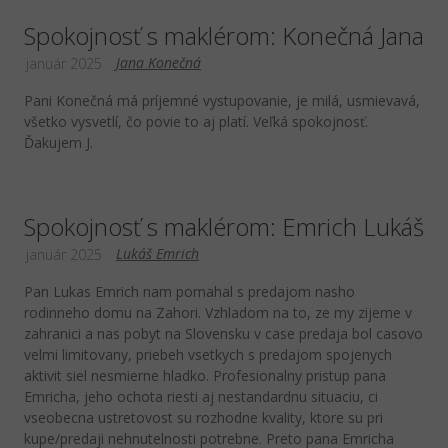
Spokojnosť s maklérom: Konečná Jana
Jana Konečná
január 2025
Pani Konečná má príjemné vystupovanie, je milá, usmievavá,
všetko vysvetlí, čo povie to aj platí. Veľká spokojnosť.
Ďakujem J.
Spokojnosť s maklérom: Emrich Lukáš
Lukáš Emrich
január 2025
Pan Lukas Emrich nam pomahal s predajom nasho
rodinneho domu na Zahori. Vzhladom na to, ze my zijeme v
zahranici a nas pobyt na Slovensku v case predaja bol casovo
velmi limitovany, priebeh vsetkych s predajom spojenych
aktivit siel nesmierne hladko. Profesionalny pristup pana
Emricha, jeho ochota riesti aj nestandardnu situaciu, ci
vseobecna ustretovost su rozhodne kvality, ktore su pri
kupe/predaji nehnutelnosti potrebne. Preto pana Emricha