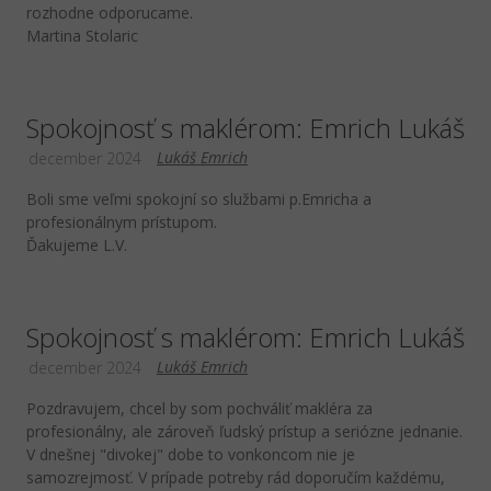
rozhodne odporucame.
Martina Stolaric
Spokojnosť s maklérom: Emrich Lukáš
Lukáš Emrich
december 2024
Boli sme veľmi spokojní so službami p.Emricha a
profesionálnym prístupom.
Ďakujeme L.V.
Spokojnosť s maklérom: Emrich Lukáš
Lukáš Emrich
december 2024
Pozdravujem, chcel by som pochváliť makléra za
profesionálny, ale zároveň ľudský prístup a seriózne jednanie.
V dnešnej "divokej" dobe to vonkoncom nie je
samozrejmosť. V prípade potreby rád doporučím každému,