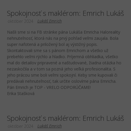
Spokojnosť s maklérom: Emrich Lukáš
Lukáš Emrich
október 2024
Našli sme si na FB stránke pána Lukáša Emricha Haloreality
nehnuteľnosť, ktorá nás na prvý pohľad veľmi zaujala. Bola
super nafotená a priložený bol aj výstižný popis.
Skontaktovali sme sa s pánom Emrichom a všetko už
prebehlo veľmi rýchlo a hladko. Príjemná obhliadka, všetko
mal do detailov pripravené a naštudované, žiadna otázka ho
nezaskočila a v tom sa pozná jeho veľká profesionalita. S
jeho prácou sme boli veľmi spokojní. Keby sme kupovali či
predávali nehnuteľnosť, tak určite oslovíme pána Emricha.
Pán Emrich je TOP - VRELO ODPORÚČAME!
Erika Stašková
Spokojnosť s maklérom: Emrich Lukáš
Lukáš Emrich
október 2024