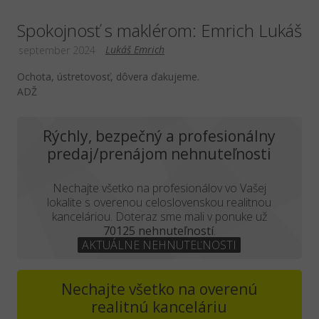
Spokojnosť s maklérom: Emrich Lukáš
Lukáš Emrich
september 2024
Ochota, ústretovosť, dôvera ďakujeme.
ADŽ
Rýchly, bezpečný a profesionálny
predaj/prenájom nehnuteľnosti
Nechajte všetko na profesionálov vo Vašej
lokalite s overenou celoslovenskou realitnou
kanceláriou. Doteraz sme mali v ponuke už
70125 nehnuteľností
.
AKTUÁLNE NEHNUTEĽNOSTI
Nechajte všetko na overenú
realitnú kanceláriu