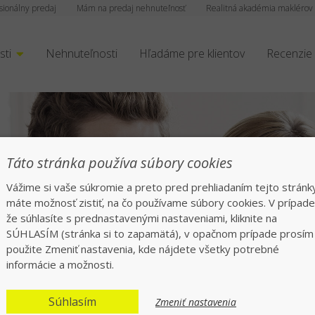
sionálny predaj
Mám na predaj nehnuteľnosť
Realitná akadémia maklérov
sti
Nehnuteľnosti
Hľadáme pre klientov
Recenzie
Táto stránka používa súbory cookies
Vážime si vaše súkromie a preto pred prehliadaním tejto stránk
máte možnosť zistiť, na čo používame súbory cookies. V prípade
že súhlasíte s prednastavenými nastaveniami, kliknite na
čný a rýchly preda
SÚHLASÍM (stránka si to zapamätá), v opačnom prípade prosím
použite Zmeniť nastavenia, kde nájdete všetky potrebné
informácie a možnosti.
Jednotka v realitách na slovenskom trhu
Súhlasím
Zmeniť nastavenia