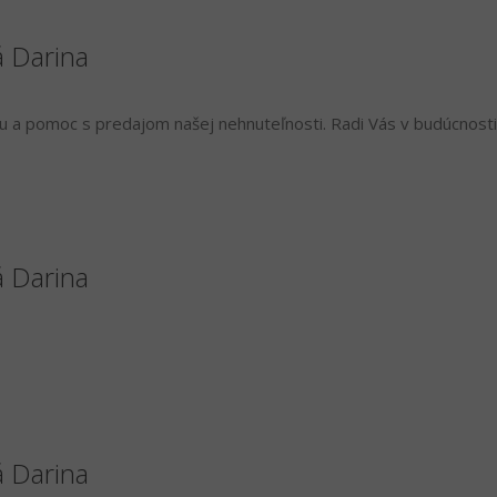
á Darina
 a pomoc s predajom našej nehnuteľnosti. Radi Vás v budúcnosti
á Darina
á Darina