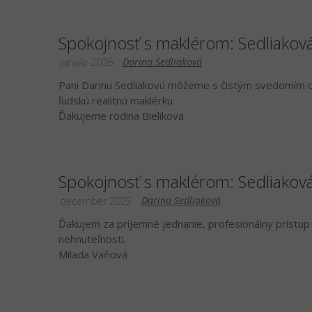
Spokojnosť s maklérom: Sedliakov
Darina Sedliaková
január 2026
Pani Darinu Sedliakovú môžeme s čistým svedomím od
ľudskú realitnú maklérku.
Ďakujeme rodina Bielikova
Spokojnosť s maklérom: Sedliakov
Darina Sedliaková
december 2025
Ďakujem za príjemné jednanie, profesionálny prístup 
nehnuteľnosti.
Milada Vaňová