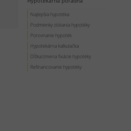
Hypotekárna poradňa
Najlepšia hypotéka
Podmienky získania hypotéky
Porovnanie hypoték
Hypotekárna kalkulačka
Dĺžka/zmena fixácie hypotéky
Refinancovanie hypotéky