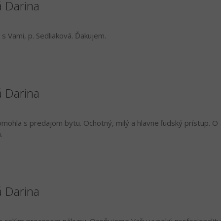
á Darina
s Vami, p. Sedliaková. Ďakujem.
á Darina
mohla s predajom bytu. Ochotný, milý a hlavne ľudský prístup. O
.
á Darina