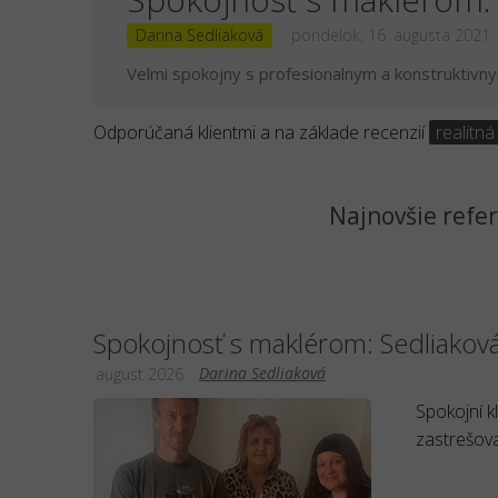
Darina Sedliaková
pondelok, 16. augusta 2021
Velmi spokojny s profesionalnym a konstruktivn
Odporúčaná klientmi a na základe recenzií
realitná
Najnovšie refer
Spokojnosť s maklérom: Sedliakov
Darina Sedliaková
august 2026
Spokojní k
zastrešova