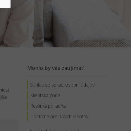
Mohlo by vás zaujímať
Súhlas so sprac. osobn. údajov
miest
Klientská zóna
jšia
Realitná poradňa
Hľadáme pre naších klientov