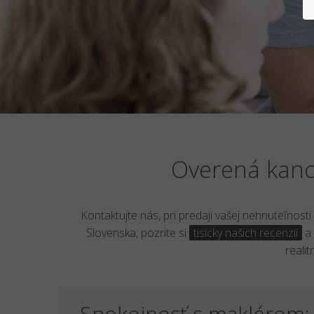
Overená kance
Kontaktujte nás, pri predaji vašej nehnuteľnost
Slovenska, pozrite si
tisícky našich recenzií
a 
reali
Spokojnosť s maklérom: 