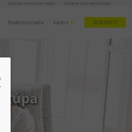
Dedičské ocenenie pre notára
Ocenenie vašej nehnuteľnosti
Realitná poradňa
Kariéra
KONTAKTY
y
,
j/kúpa