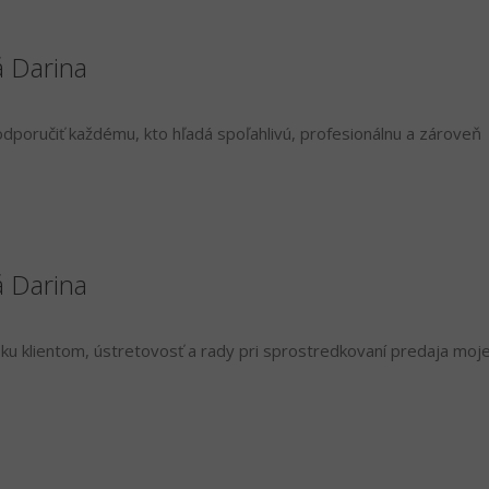
á Darina
poručiť každému, kto hľadá spoľahlivú, profesionálnu a zároveň
á Darina
ku klientom, ústretovosť a rady pri sprostredkovaní predaja moje