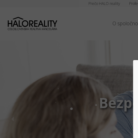
Prečo HALO reality
Profe
O spoločno
Bezpe