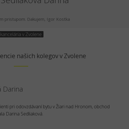
ym pristupom. Dakujem, Igor Kostka
 kancelária v Zvolene
encie našich kolegov v Zvolene
á Darina
lienti pri odovzdávaní bytu v Žiari nad Hronom, obchod
la Darina Sedliaková.