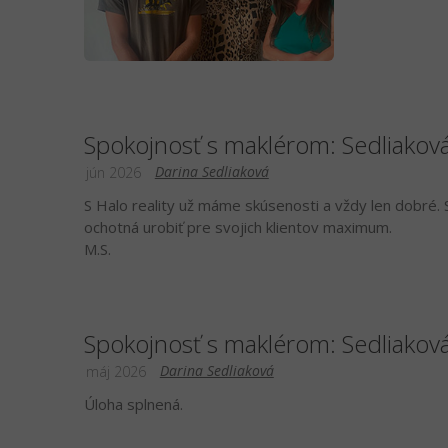
Spokojnosť s maklérom: Sedliakov
Darina Sedliaková
jún 2026
S Halo reality už máme skúsenosti a vždy len dobré. S
ochotná urobiť pre svojich klientov maximum.
M.S.
Spokojnosť s maklérom: Sedliakov
Darina Sedliaková
máj 2026
Úloha splnená.