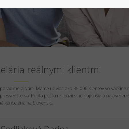
lária reálnymi klientmi
i poradíme aj vám. Máme už viac ako 35 000 klientov vo väčšine 
presvedčte sa. Podľa počtu recenzií sme najlepšia a najoverene
tná kancelária na Slovensku.
Sedliaková Darina