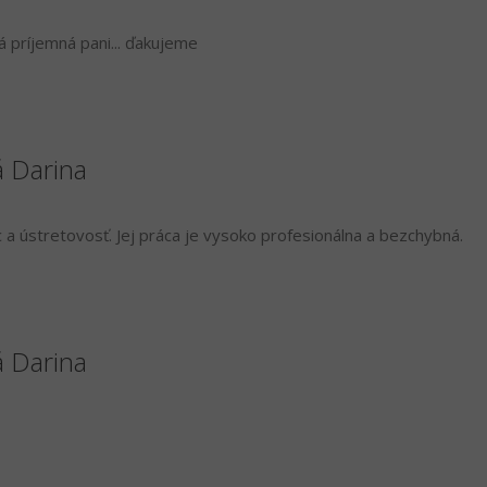
á príjemná pani... ďakujeme
á Darina
a ústretovosť. Jej práca je vysoko profesionálna a bezchybná.
á Darina