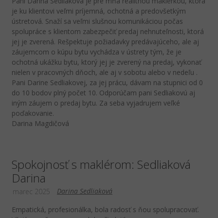
Pani Darina Sedliaková je pre mňa realitnou maklérkou, ktorá
je ku klientovi veľmi príjemná, ochotná a predovšetkým
ústretová. Snaží sa veľmi slušnou komunikáciou počas
spolupráce s klientom zabezpečiť predaj nehnuteľnosti, ktorá
jej je zverená. Rešpektuje požiadavky predávajúceho, ale aj
záujemcom o kúpu bytu vychádza v ústrety tým, že je
ochotná ukážku bytu, ktorý jej je zverený na predaj, vykonať
nielen v pracovných dňoch, ale aj v sobotu alebo v nedeľu .
Pani Darine Sedliakovej, za jej prácu, dávam na stupnici od 0
do 10 bodov plný počet 10. Odporúčam pani Sedliakovú aj
iným záujem o predaj bytu. Za seba vyjadrujem veľké
poďakovanie.
Darina Magdičová
Spokojnosť s maklérom: Sedliaková
Darina
Darina Sedliaková
marec 2025
Empatická, profesionálka, bola radosť s ňou spolupracovať.