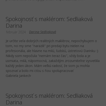
Spokojnosť s maklérom: Sedliaková
Darina
Darina Sedliaková
február 2024
Je určite veľa dobrých realitných maklérov, nepochybujem o
tom, no my sme "narazili" pri predaji bytu nielen na
profesionála, ale hlavne na milú, ľudskú, ústretovú Darinku :)
Nikdy som nepočula "nemám teraz čas", vždy bola a je
usmiata, milá, nápomocná, zakaždým zrozumiteľne vysvetlila
každý jeden úkon. Mám veľkú radosť, že som ju mohla
spoznať a bolo mi cťou s ňou spolupracovať
Gabriela Jankech
Spokojnosť s maklérom: Sedliaková
Darina