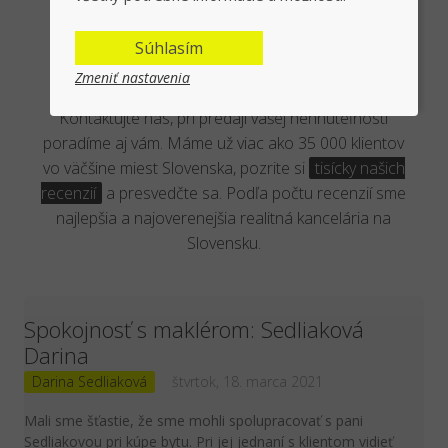
Overená kancelária reálnymi
Súhlasím
klientmi
Zmeniť nastavenia
Kontaktujte nás, pri predaji vašej nehnuteľnosti
poradíme aj vám. Máme už viac ako 35 000 klientov
vo väčšine miest Slovenska, pozrite si
tisícky našich
recenzií
a presvedčte sa. Podľa počtu recenzií sme
najlepšia a najoverenejšia realitná kancelária na
Slovensku.
Spokojnosť s maklérom: Sedliaková
Darina
Darina Sedliaková
štvrtok, 18. marca 2021
Mali sme šťastie, že sme mohli spolupracovať s pani
Sedliakovou pri kúpe bytu. Pri jej jednaní s klientom vidieť