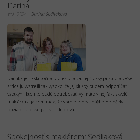
Darina
Darina Sedliaková
máj 2024
Darinka je neskutočná profesionálka...jej ľudský prístup a veľké
srdce ju vystrelili tak vysoko, že jej služby budem odporúčať
všetkým, ktorí to budú potrebovať. Vy máte v nej fakt skvelú
maklérku a ja som rada, že som o predaj nášho domčeka
požiadala práve ju... Iveta Indrová
Spokojnosť s maklérom: Sedliaková