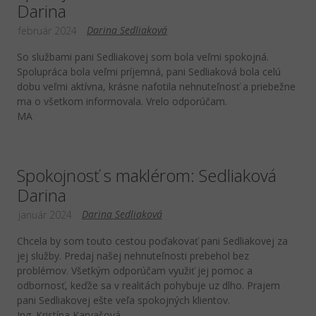
Darina
Darina Sedliaková
február 2024
So službami pani Sedliakovej som bola veľmi spokojná.
Spolupráca bola veľmi príjemná, pani Sedliaková bola celú
dobu veľmi aktívna, krásne nafotila nehnuteľnosť a priebežne
ma o všetkom informovala. Vrelo odporúčam.
MA
Spokojnosť s maklérom: Sedliaková
Darina
Darina Sedliaková
január 2024
Chcela by som touto cestou poďakovať pani Sedliakovej za
jej služby. Predaj našej nehnuteľnosti prebehol bez
problémov. Všetkým odporúčam využiť jej pomoc a
odbornosť, keďže sa v realitách pohybuje uz dlho. Prajem
pani Sedliakovej ešte veľa spokojných klientov.
Ing. Kristína Karvašová