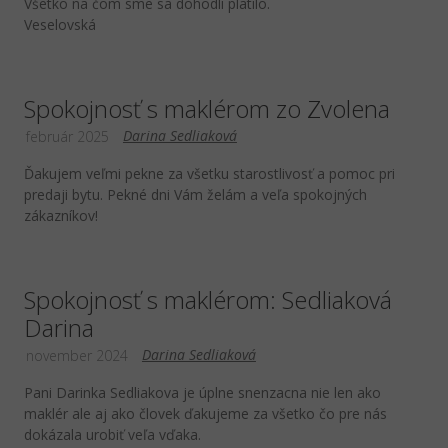
Všetko na čom sme sa dohodli platilo.
Veselovská
Spokojnosť s maklérom zo Zvolena
Darina Sedliaková
február 2025
Ďakujem veľmi pekne za všetku starostlivosť a pomoc pri
predaji bytu. Pekné dni Vám želám a veľa spokojných
zákazníkov!
Spokojnosť s maklérom: Sedliaková
Darina
Darina Sedliaková
november 2024
Pani Darinka Sedliakova je úplne snenzacna nie len ako
maklér ale aj ako človek ďakujeme za všetko čo pre nás
dokázala urobiť veľa vďaka.