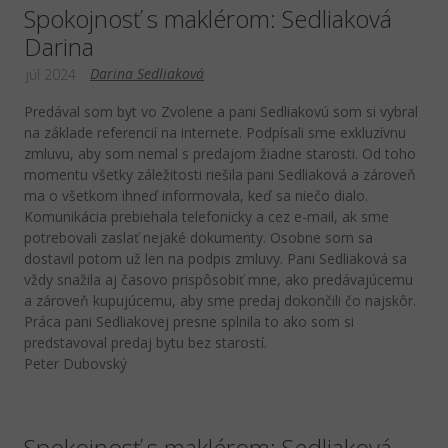
Spokojnosť s maklérom: Sedliaková
Darina
Darina Sedliaková
júl 2024
Predával som byt vo Zvolene a pani Sedliakovú som si vybral
na základe referencií na internete. Podpísali sme exkluzívnu
zmluvu, aby som nemal s predajom žiadne starosti. Od toho
momentu všetky záležitosti riešila pani Sedliaková a zároveň
ma o všetkom ihneď informovala, keď sa niečo dialo.
Komunikácia prebiehala telefonicky a cez e-mail, ak sme
potrebovali zaslať nejaké dokumenty. Osobne som sa
dostavil potom už len na podpis zmluvy. Pani Sedliaková sa
vždy snažila aj časovo prispôsobiť mne, ako predávajúcemu
a zároveň kupujúcemu, aby sme predaj dokončili čo najskôr.
Práca pani Sedliakovej presne splnila to ako som si
predstavoval predaj bytu bez starostí.
Peter Dubovský
Spokojnosť s maklérom: Sedliaková