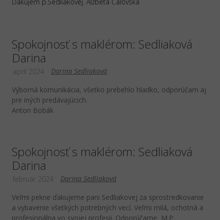
Ďakujem p.Sedliakovej. Alžbeta Čalovská
Spokojnosť s maklérom: Sedliaková
Darina
Darina Sedliaková
apríl 2024
Výborná komunikácia, všetko prebehlo hladko, odporúčam aj
pre iných predávajúcich.
Anton Bobák
Spokojnosť s maklérom: Sedliaková
Darina
Darina Sedliaková
február 2024
Veľmi pekne ďakujeme pani Sedliakovej za sprostredkovanie
a vybavenie všetkých potrebných vecí. Veľmi milá, ochotná a
profesionálna vo svojej profesii. Odporúčame, M.P.