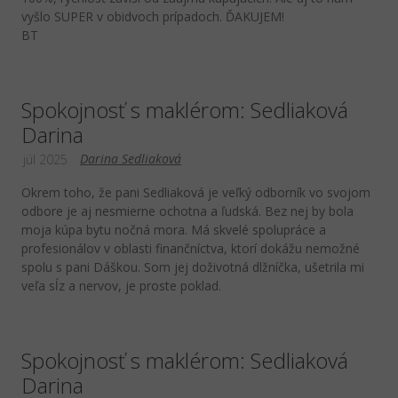
vyšlo SUPER v obidvoch prípadoch. ĎAKUJEM!
BT
Spokojnosť s maklérom: Sedliaková
Darina
Darina Sedliaková
júl 2025
Okrem toho, že pani Sedliaková je veľký odborník vo svojom
odbore je aj nesmierne ochotna a ľudská. Bez nej by bola
moja kúpa bytu nočná mora. Má skvelé spolupráce a
profesionálov v oblasti finančníctva, ktorí dokážu nemožné
spolu s pani Dáškou. Som jej doživotná dlžníčka, ušetrila mi
veľa sĺz a nervov, je proste poklad.
Spokojnosť s maklérom: Sedliaková
Darina