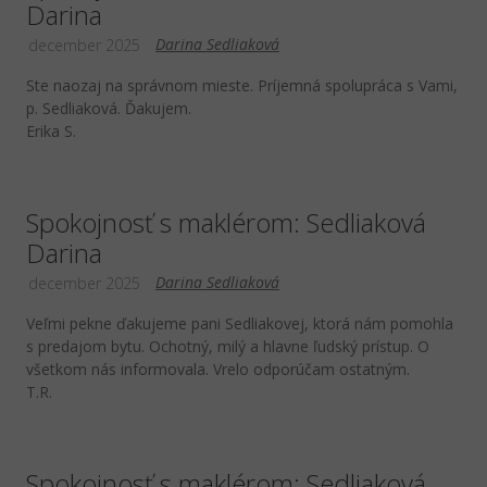
Darina
Darina Sedliaková
december 2025
Ste naozaj na správnom mieste. Príjemná spolupráca s Vami,
p. Sedliaková. Ďakujem.
Erika S.
Spokojnosť s maklérom: Sedliaková
Darina
Darina Sedliaková
december 2025
Veľmi pekne ďakujeme pani Sedliakovej, ktorá nám pomohla
s predajom bytu. Ochotný, milý a hlavne ľudský prístup. O
všetkom nás informovala. Vrelo odporúčam ostatným.
T.R.
Spokojnosť s maklérom: Sedliaková