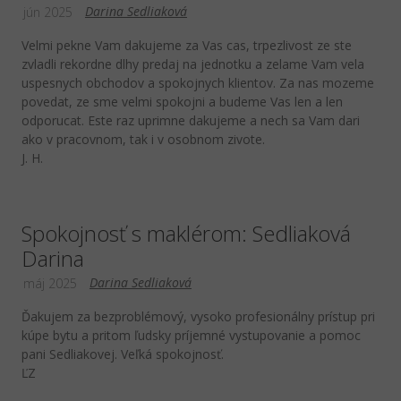
Darina Sedliaková
jún 2025
Velmi pekne Vam dakujeme za Vas cas, trpezlivost ze ste
zvladli rekordne dlhy predaj na jednotku a zelame Vam vela
uspesnych obchodov a spokojnych klientov. Za nas mozeme
povedat, ze sme velmi spokojni a budeme Vas len a len
odporucat. Este raz uprimne dakujeme a nech sa Vam dari
ako v pracovnom, tak i v osobnom zivote.
J. H.
Spokojnosť s maklérom: Sedliaková
Darina
Darina Sedliaková
máj 2025
Ďakujem za bezproblémový, vysoko profesionálny prístup pri
kúpe bytu a pritom ľudsky príjemné vystupovanie a pomoc
pani Sedliakovej. Veľká spokojnosť.
ĽZ