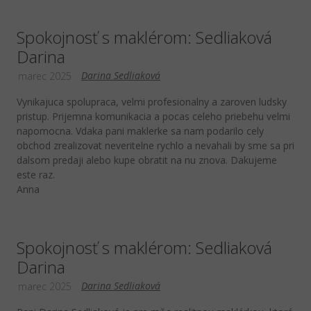
Spokojnosť s maklérom: Sedliaková
Darina
Darina Sedliaková
marec 2025
Vynikajuca spolupraca, velmi profesionalny a zaroven ludsky
pristup. Prijemna komunikacia a pocas celeho priebehu velmi
napomocna. Vdaka pani maklerke sa nam podarilo cely
obchod zrealizovat neveritelne rychlo a nevahali by sme sa pri
dalsom predaji alebo kupe obratit na nu znova. Dakujeme
este raz.
Anna
Spokojnosť s maklérom: Sedliaková
Darina
Darina Sedliaková
marec 2025