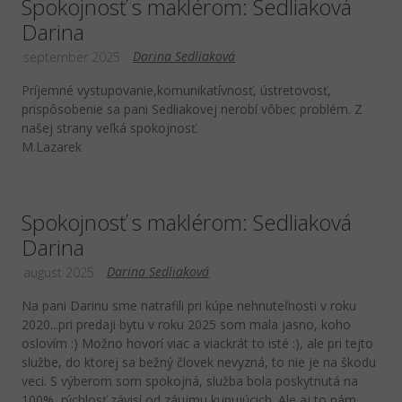
Spokojnosť s maklérom: Sedliaková
Darina
Darina Sedliaková
september 2025
Príjemné vystupovanie,komunikatívnosť, ústretovosť,
prispôsobenie sa pani Sedliakovej nerobí vôbec problém. Z
našej strany veľká spokojnosť.
M.Lazarek
Spokojnosť s maklérom: Sedliaková
Darina
Darina Sedliaková
august 2025
Na pani Darinu sme natrafili pri kúpe nehnuteľnosti v roku
2020...pri predaji bytu v roku 2025 som mala jasno, koho
oslovím :) Možno hovorí viac a viackrát to isté :), ale pri tejto
službe, do ktorej sa bežný človek nevyzná, to nie je na škodu
veci. S výberom som spokojná, služba bola poskytnutá na
100%, rýchlosť závisí od záujmu kupujúcich. Ale aj to nám