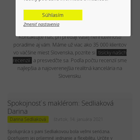
Overená kancelária reálnymi
Súhlasím
klientmi
Zmeniť nastavenia
Kontaktujte nás, pri predaji vašej nehnuteľnosti
poradíme aj vám. Máme už viac ako 35 000 klientov
vo väčšine miest Slovenska, pozrite si
tisícky našich
recenzií
a presvedčte sa. Podľa počtu recenzií sme
najlepšia a najoverenejšia realitná kancelária na
Slovensku.
Spokojnosť s maklérom: Sedliaková
Darina
Darina Sedliaková
štvrtok, 14. januára 2021
Spolupráca s pani Sedliakovou bola veľmi seriózna.
Oceňujem jej príjemné jednanie a flexibilitu. Určite v