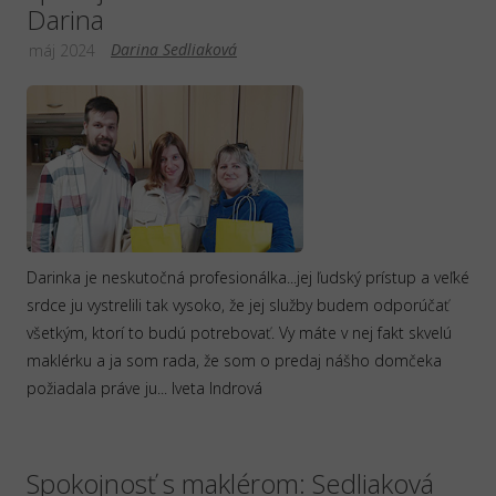
Darina
Darina Sedliaková
máj 2024
Darinka je neskutočná profesionálka...jej ľudský prístup a veľké
srdce ju vystrelili tak vysoko, že jej služby budem odporúčať
všetkým, ktorí to budú potrebovať. Vy máte v nej fakt skvelú
maklérku a ja som rada, že som o predaj nášho domčeka
požiadala práve ju... Iveta Indrová
Spokojnosť s maklérom: Sedliaková