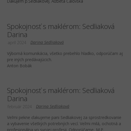
Ďakujem p.Sedliakovej. Alžbeta Čalovská
Spokojnosť s maklérom: Sedliaková
Darina
Darina Sedliaková
apríl 2024
Výborná komunikácia, všetko prebehlo hladko, odporúčam aj
pre iných predávajúcich.
Anton Bobák
Spokojnosť s maklérom: Sedliaková
Darina
Darina Sedliaková
február 2024
Veľmi pekne ďakujeme pani Sedliakovej za sprostredkovanie
a vybavenie všetkých potrebných vecí. Veľmi milá, ochotná a
profesionálna vo svojej profesii. Odporúčame, M.P.