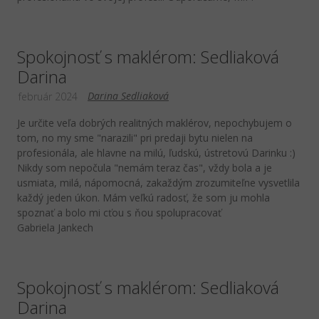
Spokojnosť s maklérom: Sedliaková
Darina
Darina Sedliaková
február 2024
Je určite veľa dobrých realitných maklérov, nepochybujem o
tom, no my sme "narazili" pri predaji bytu nielen na
profesionála, ale hlavne na milú, ľudskú, ústretovú Darinku :)
Nikdy som nepočula "nemám teraz čas", vždy bola a je
usmiata, milá, nápomocná, zakaždým zrozumiteľne vysvetlila
každý jeden úkon. Mám veľkú radosť, že som ju mohla
spoznať a bolo mi cťou s ňou spolupracovať
Gabriela Jankech
Spokojnosť s maklérom: Sedliaková
Darina