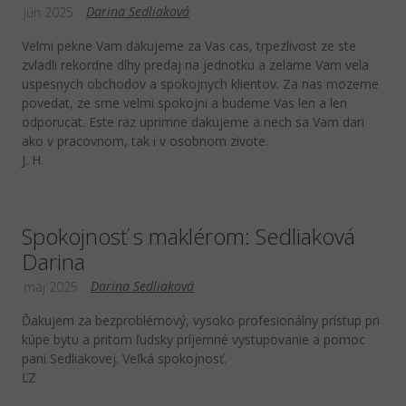
Darina Sedliaková
jún 2025
Velmi pekne Vam dakujeme za Vas cas, trpezlivost ze ste
zvladli rekordne dlhy predaj na jednotku a zelame Vam vela
uspesnych obchodov a spokojnych klientov. Za nas mozeme
povedat, ze sme velmi spokojni a budeme Vas len a len
odporucat. Este raz uprimne dakujeme a nech sa Vam dari
ako v pracovnom, tak i v osobnom zivote.
J. H.
Spokojnosť s maklérom: Sedliaková
Darina
Darina Sedliaková
máj 2025
Ďakujem za bezproblémový, vysoko profesionálny prístup pri
kúpe bytu a pritom ľudsky príjemné vystupovanie a pomoc
pani Sedliakovej. Veľká spokojnosť.
ĽZ