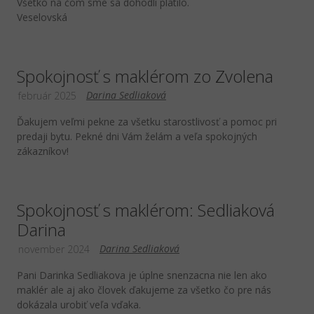
Všetko na čom sme sa dohodli platilo.
Veselovská
Spokojnosť s maklérom zo Zvolena
Darina Sedliaková
február 2025
Ďakujem veľmi pekne za všetku starostlivosť a pomoc pri
predaji bytu. Pekné dni Vám želám a veľa spokojných
zákazníkov!
Spokojnosť s maklérom: Sedliaková
Darina
Darina Sedliaková
november 2024
Pani Darinka Sedliakova je úplne snenzacna nie len ako
maklér ale aj ako človek ďakujeme za všetko čo pre nás
dokázala urobiť veľa vďaka.