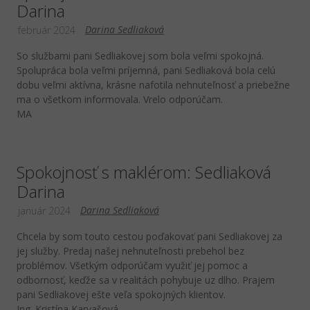
Darina
Darina Sedliaková
február 2024
So službami pani Sedliakovej som bola veľmi spokojná.
Spolupráca bola veľmi príjemná, pani Sedliaková bola celú
dobu veľmi aktívna, krásne nafotila nehnuteľnosť a priebežne
ma o všetkom informovala. Vrelo odporúčam.
MA
Spokojnosť s maklérom: Sedliaková
Darina
Darina Sedliaková
január 2024
Chcela by som touto cestou poďakovať pani Sedliakovej za
jej služby. Predaj našej nehnuteľnosti prebehol bez
problémov. Všetkým odporúčam využiť jej pomoc a
odbornosť, keďže sa v realitách pohybuje uz dlho. Prajem
pani Sedliakovej ešte veľa spokojných klientov.
Ing. Kristína Karvašová