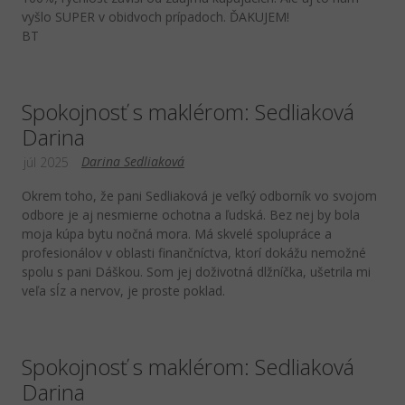
vyšlo SUPER v obidvoch prípadoch. ĎAKUJEM!
BT
Spokojnosť s maklérom: Sedliaková
Darina
Darina Sedliaková
júl 2025
Okrem toho, že pani Sedliaková je veľký odborník vo svojom
odbore je aj nesmierne ochotna a ľudská. Bez nej by bola
moja kúpa bytu nočná mora. Má skvelé spolupráce a
profesionálov v oblasti finančníctva, ktorí dokážu nemožné
spolu s pani Dáškou. Som jej doživotná dlžníčka, ušetrila mi
veľa sĺz a nervov, je proste poklad.
Spokojnosť s maklérom: Sedliaková
Darina