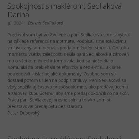
Spokojnosť s maklérom: Sedliaková
Darina
Darina Sedliaková
júl 2024
Predával som byt vo Zvolene a pani Sedliakovú som si vybral
na základe referencií na internete. Podpísali sme exkluzívnu
zmluvu, aby som nemal s predajom žiadne starosti. Od toho
momentu všetky záležitosti riešila pani Sedliaková a zároveň
ma o všetkom ihneď informovala, keď sa niečo dialo.
Komunikácia prebiehala telefonicky a cez e-mail, ak sme
potrebovali zaslať nejaké dokumenty. Osobne som sa
dostavil potom už len na podpis zmluvy. Pani Sedliaková sa
vždy snažila aj časovo prispôsobiť mne, ako predávajúcemu
a zároveň kupujúcemu, aby sme predaj dokončili čo najskôr.
Práca pani Sedliakovej presne splnila to ako som si
predstavoval predaj bytu bez starostí.
Peter Dubovský
Spokojnosť s maklérom: Sedliaková