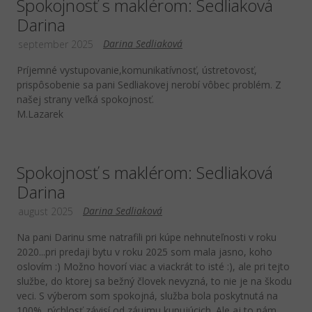
Spokojnosť s maklérom: Sedliaková
Darina
Darina Sedliaková
september 2025
Príjemné vystupovanie,komunikatívnosť, ústretovosť,
prispôsobenie sa pani Sedliakovej nerobí vôbec problém. Z
našej strany veľká spokojnosť.
M.Lazarek
Spokojnosť s maklérom: Sedliaková
Darina
Darina Sedliaková
august 2025
Na pani Darinu sme natrafili pri kúpe nehnuteľnosti v roku
2020...pri predaji bytu v roku 2025 som mala jasno, koho
oslovím :) Možno hovorí viac a viackrát to isté :), ale pri tejto
službe, do ktorej sa bežný človek nevyzná, to nie je na škodu
veci. S výberom som spokojná, služba bola poskytnutá na
100%, rýchlosť závisí od záujmu kupujúcich. Ale aj to nám