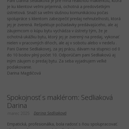
Pani Darina Sedliaková je pre mňa realitnou maklérkou, ktorá
je ku klientovi veľmi príjemná, ochotná a predovšetkým
ústretová. Snaží sa veľmi slušnou komunikáciou počas
spolupráce s klientom zabezpečiť predaj nehnuteľnosti, ktorá
jej je zverená. Rešpektuje požiadavky predávajúceho, ale aj
záujemcom o kúpu bytu vychádza v ústrety tým, že je
ochotná ukážku bytu, ktorý jej je zverený na predaj, vykonať
nielen v pracovných dňoch, ale aj v sobotu alebo v nedeľu .
Pani Darine Sedliakovej, za jej prácu, dávam na stupnici od 0
do 10 bodov plný počet 10. Odporúčam pani Sedliakovú aj
iným záujem o predaj bytu. Za seba vyjadrujem veľké
poďakovanie.
Darina Magdičová
Spokojnosť s maklérom: Sedliaková
Darina
Darina Sedliaková
marec 2025
Empatická, profesionálka, bola radosť s ňou spolupracovať.