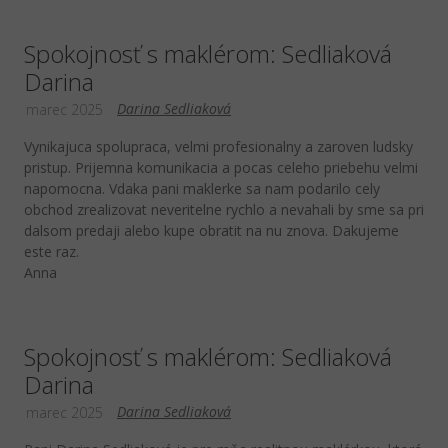
Spokojnosť s maklérom: Sedliaková
Darina
Darina Sedliaková
marec 2025
Vynikajuca spolupraca, velmi profesionalny a zaroven ludsky
pristup. Prijemna komunikacia a pocas celeho priebehu velmi
napomocna. Vdaka pani maklerke sa nam podarilo cely
obchod zrealizovat neveritelne rychlo a nevahali by sme sa pri
dalsom predaji alebo kupe obratit na nu znova. Dakujeme
este raz.
Anna
Spokojnosť s maklérom: Sedliaková
Darina
Darina Sedliaková
marec 2025