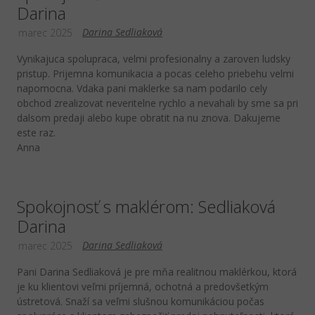
Darina
Darina Sedliaková
marec 2025
Vynikajuca spolupraca, velmi profesionalny a zaroven ludsky
pristup. Prijemna komunikacia a pocas celeho priebehu velmi
napomocna. Vdaka pani maklerke sa nam podarilo cely
obchod zrealizovat neveritelne rychlo a nevahali by sme sa pri
dalsom predaji alebo kupe obratit na nu znova. Dakujeme
este raz.
Anna
Spokojnosť s maklérom: Sedliaková
Darina
Darina Sedliaková
marec 2025
Pani Darina Sedliaková je pre mňa realitnou maklérkou, ktorá
je ku klientovi veľmi príjemná, ochotná a predovšetkým
ústretová. Snaží sa veľmi slušnou komunikáciou počas