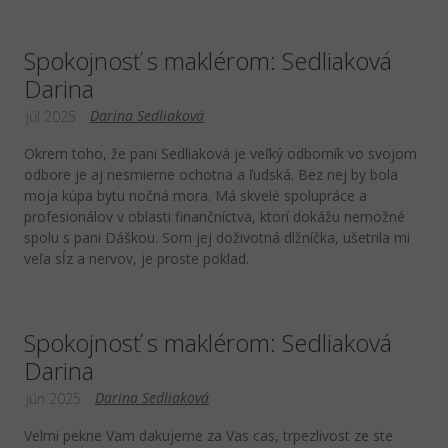
Spokojnosť s maklérom: Sedliaková
Darina
Darina Sedliaková
júl 2025
Okrem toho, že pani Sedliaková je veľký odborník vo svojom
odbore je aj nesmierne ochotna a ľudská. Bez nej by bola
moja kúpa bytu nočná mora. Má skvelé spolupráce a
profesionálov v oblasti finančníctva, ktorí dokážu nemožné
spolu s pani Dáškou. Som jej doživotná dlžníčka, ušetrila mi
veľa sĺz a nervov, je proste poklad.
Spokojnosť s maklérom: Sedliaková
Darina
Darina Sedliaková
jún 2025
Velmi pekne Vam dakujeme za Vas cas, trpezlivost ze ste