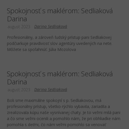
Spokojnosť s maklérom: Sedliaková
Darina
Darina Sedliaková
august 2023
Profesionálny, a zároveň ľudský prístup pani Sedliakovej
podčiarkuje pravdivosť slov agentúry uvedených na nete.
Môžete sa spoľahnúť. Júlia Mozolova
Spokojnosť s maklérom: Sedliaková
Darina
Darina Sedliaková
august 2023
Boli sme maximálne spokojní s p. Sedliakovou, má
profesionálny prístup, všetko rýchlo vybavila, zariadila a
zrealizovala kúpu naše vysnívanej chaty. Je to veľmi milá pani
a čo sme veľmi ocenili a pomohlo nám, že pri obhliadke nám
pomohla s deťmi, čo nám veľmi pomohlo sa venovať