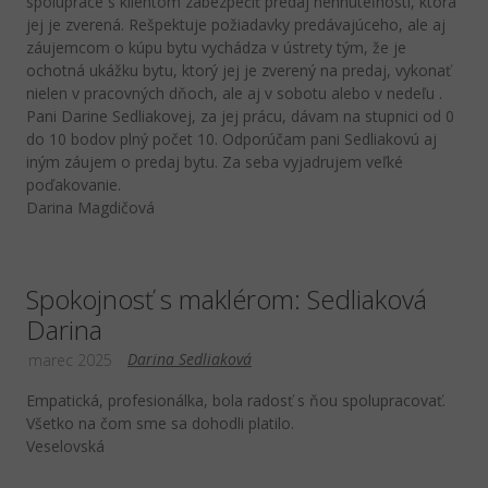
spolupráce s klientom zabezpečiť predaj nehnuteľnosti, ktorá
jej je zverená. Rešpektuje požiadavky predávajúceho, ale aj
záujemcom o kúpu bytu vychádza v ústrety tým, že je
ochotná ukážku bytu, ktorý jej je zverený na predaj, vykonať
nielen v pracovných dňoch, ale aj v sobotu alebo v nedeľu .
Pani Darine Sedliakovej, za jej prácu, dávam na stupnici od 0
do 10 bodov plný počet 10. Odporúčam pani Sedliakovú aj
iným záujem o predaj bytu. Za seba vyjadrujem veľké
poďakovanie.
Darina Magdičová
Spokojnosť s maklérom: Sedliaková
Darina
Darina Sedliaková
marec 2025
Empatická, profesionálka, bola radosť s ňou spolupracovať.
Všetko na čom sme sa dohodli platilo.
Veselovská