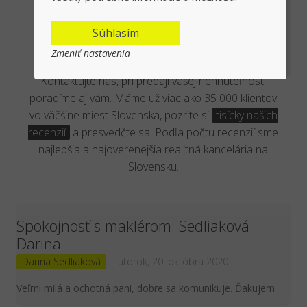
Overená kancelária reálnymi
Súhlasím
klientmi
Zmeniť nastavenia
Kontaktujte nás, pri predaji vašej nehnuteľnosti
poradíme aj vám. Máme už viac ako 35 000 klientov
vo väčšine miest Slovenska, pozrite si
tisícky našich
recenzií
a presvedčte sa. Podľa počtu recenzií sme
najlepšia a najoverenejšia realitná kancelária na
Slovensku.
Spokojnosť s maklérom: Sedliaková
Darina
Darina Sedliaková
utorok, 20. októbra 2020
Veľmi milá a ochotná pani, dobre sa komunikuje. Ďakujem