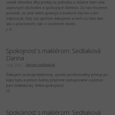
zvladli rekordne dlhy predaj na jednotku a zelame Vam vela
uspesnych obchodov a spokojnych klientov. Za nas mozeme
povedat, ze sme velmi spokojni a budeme Vas len a len
odporucat. Este raz uprimne dakujeme a nech sa Vam dari
ako v pracovnom, tak i v osobnom zivote.
J. H.
Spokojnosť s maklérom: Sedliaková
Darina
Darina Sedliaková
máj 2025
Ďakujem za bezproblémový, vysoko profesionálny prístup pri
kúpe bytu a pritom ľudsky príjemné vystupovanie a pomoc
pani Sedliakovej. Veľká spokojnosť.
ĽZ
Spokojnosť s maklérom: Sedliaková