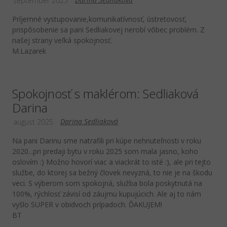
september 2025
Príjemné vystupovanie,komunikatívnosť, ústretovosť,
prispôsobenie sa pani Sedliakovej nerobí vôbec problém. Z
našej strany veľká spokojnosť.
M.Lazarek
Spokojnosť s maklérom: Sedliaková
Darina
Darina Sedliaková
august 2025
Na pani Darinu sme natrafili pri kúpe nehnuteľnosti v roku
2020...pri predaji bytu v roku 2025 som mala jasno, koho
oslovím :) Možno hovorí viac a viackrát to isté :), ale pri tejto
službe, do ktorej sa bežný človek nevyzná, to nie je na škodu
veci. S výberom som spokojná, služba bola poskytnutá na
100%, rýchlosť závisí od záujmu kupujúcich. Ale aj to nám
vyšlo SUPER v obidvoch prípadoch. ĎAKUJEM!
BT