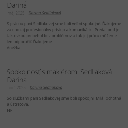
Darina
Darina Sedliaková
máj 2025
S prácou pani Sedliakovej sme boli veľmi spokojné. Ďakujeme
za naozaj profesionálny prístup a komunikáciu. Predaj pod jej
taktovkou prebehol bez problémov a tak jej prácu môžeme
len odporučiť. Ďakujeme
Anežka
Spokojnosť s maklérom: Sedliaková
Darina
Darina Sedliaková
apríl 2025
So službami pani Sedliakovej sme boli spokojni. Milá, ochotná
a ústretová.
NP