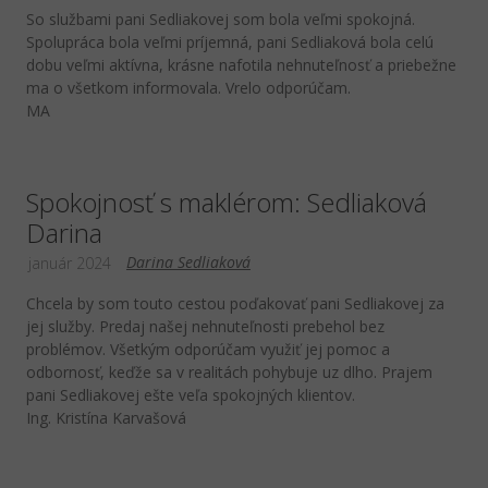
So službami pani Sedliakovej som bola veľmi spokojná.
Spolupráca bola veľmi príjemná, pani Sedliaková bola celú
dobu veľmi aktívna, krásne nafotila nehnuteľnosť a priebežne
ma o všetkom informovala. Vrelo odporúčam.
MA
Spokojnosť s maklérom: Sedliaková
Darina
Darina Sedliaková
január 2024
Chcela by som touto cestou poďakovať pani Sedliakovej za
jej služby. Predaj našej nehnuteľnosti prebehol bez
problémov. Všetkým odporúčam využiť jej pomoc a
odbornosť, keďže sa v realitách pohybuje uz dlho. Prajem
pani Sedliakovej ešte veľa spokojných klientov.
Ing. Kristína Karvašová