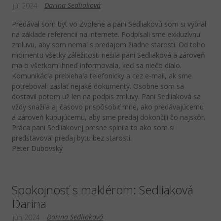
Darina Sedliaková
júl 2024
Predával som byt vo Zvolene a pani Sedliakovú som si vybral
na základe referencií na internete. Podpísali sme exkluzívnu
zmluvu, aby som nemal s predajom žiadne starosti. Od toho
momentu všetky záležitosti riešila pani Sedliaková a zároveň
ma o všetkom ihneď informovala, keď sa niečo dialo.
Komunikácia prebiehala telefonicky a cez e-mail, ak sme
potrebovali zaslať nejaké dokumenty. Osobne som sa
dostavil potom už len na podpis zmluvy. Pani Sedliaková sa
vždy snažila aj časovo prispôsobiť mne, ako predávajúcemu
a zároveň kupujúcemu, aby sme predaj dokončili čo najskôr.
Práca pani Sedliakovej presne splnila to ako som si
predstavoval predaj bytu bez starostí.
Peter Dubovský
Spokojnosť s maklérom: Sedliaková
Darina
Darina Sedliaková
jún 2024