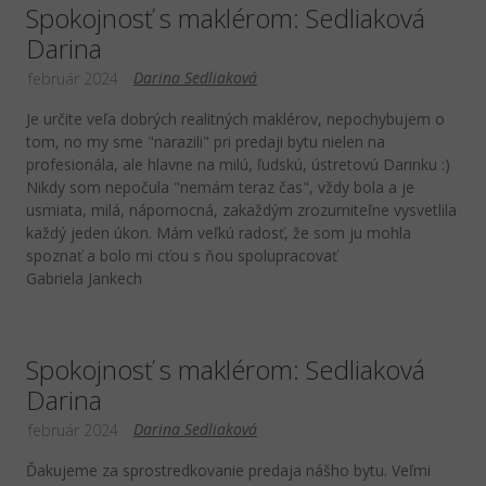
Spokojnosť s maklérom: Sedliaková
Darina
Darina Sedliaková
február 2024
Je určite veľa dobrých realitných maklérov, nepochybujem o
tom, no my sme "narazili" pri predaji bytu nielen na
profesionála, ale hlavne na milú, ľudskú, ústretovú Darinku :)
Nikdy som nepočula "nemám teraz čas", vždy bola a je
usmiata, milá, nápomocná, zakaždým zrozumiteľne vysvetlila
každý jeden úkon. Mám veľkú radosť, že som ju mohla
spoznať a bolo mi cťou s ňou spolupracovať
Gabriela Jankech
Spokojnosť s maklérom: Sedliaková
Darina
Darina Sedliaková
február 2024
Ďakujeme za sprostredkovanie predaja nášho bytu. Veľmi