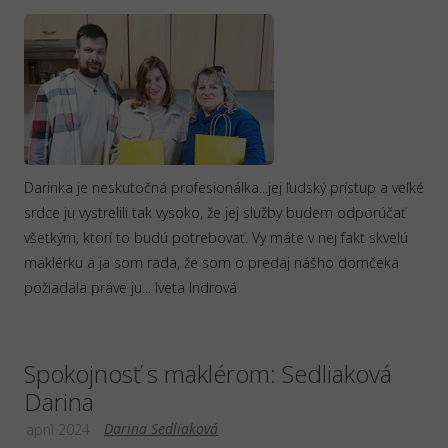
Darinka je neskutočná profesionálka...jej ľudský prístup a veľké
srdce ju vystrelili tak vysoko, že jej služby budem odporúčať
všetkým, ktorí to budú potrebovať. Vy máte v nej fakt skvelú
maklérku a ja som rada, že som o predaj nášho domčeka
požiadala práve ju... Iveta Indrová
Spokojnosť s maklérom: Sedliaková
Darina
Darina Sedliaková
apríl 2024