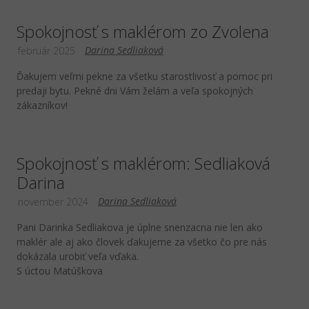
Spokojnosť s maklérom zo Zvolena
Darina Sedliaková
február 2025
Ďakujem veľmi pekne za všetku starostlivosť a pomoc pri
predaji bytu. Pekné dni Vám želám a veľa spokojných
zákazníkov!
Spokojnosť s maklérom: Sedliaková
Darina
Darina Sedliaková
november 2024
Pani Darinka Sedliakova je úplne snenzacna nie len ako
maklér ale aj ako človek ďakujeme za všetko čo pre nás
dokázala urobiť veľa vďaka.
S úctou Matúškova