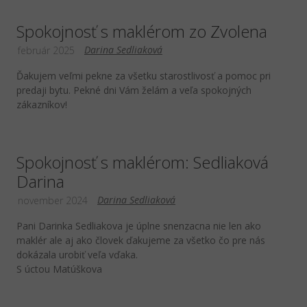
Spokojnosť s maklérom zo Zvolena
Darina Sedliaková
február 2025
Ďakujem veľmi pekne za všetku starostlivosť a pomoc pri
predaji bytu. Pekné dni Vám želám a veľa spokojných
zákazníkov!
Spokojnosť s maklérom: Sedliaková
Darina
Darina Sedliaková
november 2024
Pani Darinka Sedliakova je úplne snenzacna nie len ako
maklér ale aj ako človek ďakujeme za všetko čo pre nás
dokázala urobiť veľa vďaka.
S úctou Matúškova