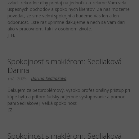
zvladli rekordne dlhy predaj na jednotku a zelame Vam vela
uspesnych obchodov a spokojnych klientov. Za nas mozeme
povedat, ze sme velmi spokojni a budeme Vas len a len
odporucat. Este raz uprimne dakujeme a nech sa Vam dari
ako v pracovnom, tak i v osobnom zivote.
J. H.
Spokojnosť s maklérom: Sedliaková
Darina
Darina Sedliaková
máj 2025
Ďakujem za bezproblémový, vysoko profesionálny prístup pri
kúpe bytu a pritom ľudsky príjemné vystupovanie a pomoc
pani Sedliakovej. Veľká spokojnosť.
ĽZ
Spokojnosť s maklérom: Sedliaková