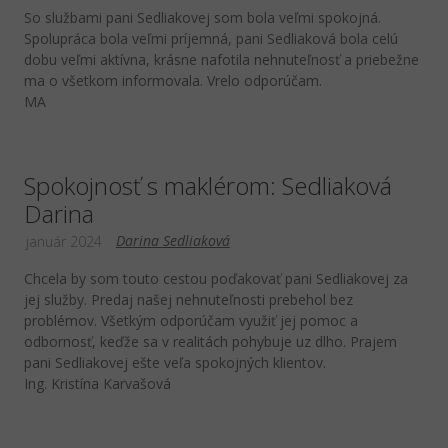
So službami pani Sedliakovej som bola veľmi spokojná.
Spolupráca bola veľmi príjemná, pani Sedliaková bola celú
dobu veľmi aktívna, krásne nafotila nehnuteľnosť a priebežne
ma o všetkom informovala. Vrelo odporúčam.
MA
Spokojnosť s maklérom: Sedliaková
Darina
Darina Sedliaková
január 2024
Chcela by som touto cestou poďakovať pani Sedliakovej za
jej služby. Predaj našej nehnuteľnosti prebehol bez
problémov. Všetkým odporúčam využiť jej pomoc a
odbornosť, keďže sa v realitách pohybuje uz dlho. Prajem
pani Sedliakovej ešte veľa spokojných klientov.
Ing. Kristína Karvašová