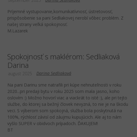
september 2025
Príjemné vystupovanie,komunikatívnosť, ústretovosť,
prispôsobenie sa pani Sedliakovej nerobí vôbec problém. Z
našej strany veľká spokojnosť.
M.Lazarek
Spokojnosť s maklérom: Sedliaková
Darina
Darina Sedliaková
august 2025
Na pani Darinu sme natrafili pri kúpe nehnuteľnosti v roku
2020...pri predaji bytu v roku 2025 som mala jasno, koho
oslovím :) Možno hovorí viac a viackrát to isté :), ale pri tejto
službe, do ktorej sa bežný človek nevyzná, to nie je na škodu
veci. S výberom som spokojná, služba bola poskytnutá na
100%, rýchlosť závisí od záujmu kupujúcich. Ale aj to nám
vyšlo SUPER v obidvoch prípadoch. ĎAKUJEM!
BT