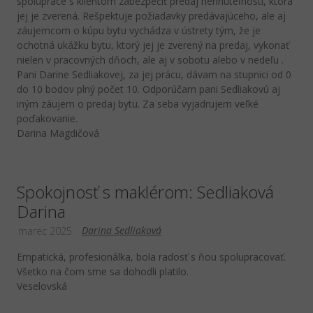
spolupráce s klientom zabezpečiť predaj nehnuteľnosti, ktorá
jej je zverená. Rešpektuje požiadavky predávajúceho, ale aj
záujemcom o kúpu bytu vychádza v ústrety tým, že je
ochotná ukážku bytu, ktorý jej je zverený na predaj, vykonať
nielen v pracovných dňoch, ale aj v sobotu alebo v nedeľu .
Pani Darine Sedliakovej, za jej prácu, dávam na stupnici od 0
do 10 bodov plný počet 10. Odporúčam pani Sedliakovú aj
iným záujem o predaj bytu. Za seba vyjadrujem veľké
poďakovanie.
Darina Magdičová
Spokojnosť s maklérom: Sedliaková
Darina
Darina Sedliaková
marec 2025
Empatická, profesionálka, bola radosť s ňou spolupracovať.
Všetko na čom sme sa dohodli platilo.
Veselovská