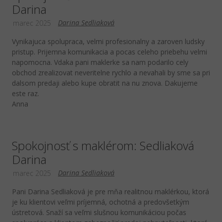
Darina
Darina Sedliaková
marec 2025
Vynikajuca spolupraca, velmi profesionalny a zaroven ludsky
pristup. Prijemna komunikacia a pocas celeho priebehu velmi
napomocna. Vdaka pani maklerke sa nam podarilo cely
obchod zrealizovat neveritelne rychlo a nevahali by sme sa pri
dalsom predaji alebo kupe obratit na nu znova. Dakujeme
este raz.
Anna
Spokojnosť s maklérom: Sedliaková
Darina
Darina Sedliaková
marec 2025
Pani Darina Sedliaková je pre mňa realitnou maklérkou, ktorá
je ku klientovi veľmi príjemná, ochotná a predovšetkým
ústretová. Snaží sa veľmi slušnou komunikáciou počas