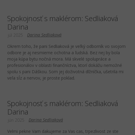
Spokojnosť s maklérom: Sedliaková
Darina
Darina Sedliaková
júl 2025
Okrem toho, že pani Sedliaková je veľký odborník vo svojom
odbore je aj nesmierne ochotna a ľudská. Bez nej by bola
moja kúpa bytu nočná mora. Má skvelé spolupráce a
profesionálov v oblasti finančníctva, ktorí dokážu nemožné
spolu s pani Dáškou. Som jej doživotná dlžníčka, ušetrila mi
veľa sĺz a nervov, je proste poklad.
Spokojnosť s maklérom: Sedliaková
Darina
Darina Sedliaková
jún 2025
Velmi pekne Vam dakujeme za Vas cas, trpezlivost ze ste