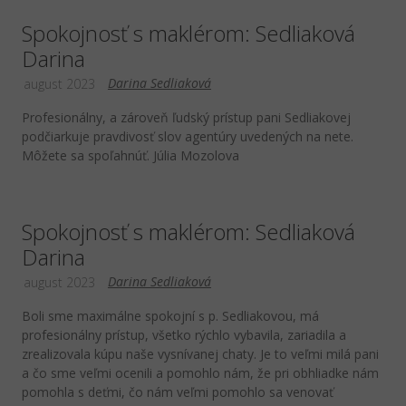
Spokojnosť s maklérom: Sedliaková
Darina
Darina Sedliaková
august 2023
Profesionálny, a zároveň ľudský prístup pani Sedliakovej
podčiarkuje pravdivosť slov agentúry uvedených na nete.
Môžete sa spoľahnúť. Júlia Mozolova
Spokojnosť s maklérom: Sedliaková
Darina
Darina Sedliaková
august 2023
Boli sme maximálne spokojní s p. Sedliakovou, má
profesionálny prístup, všetko rýchlo vybavila, zariadila a
zrealizovala kúpu naše vysnívanej chaty. Je to veľmi milá pani
a čo sme veľmi ocenili a pomohlo nám, že pri obhliadke nám
pomohla s deťmi, čo nám veľmi pomohlo sa venovať