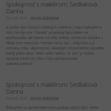
Spokojnosť s maklérom: Sedliaková
Darina
Darina Sedliaková
február 2024
Je určite veľa dobrých realitných maklérov, nepochybujem o
tom, no my sme "narazili" pri predaji bytu nielen na
profesionála, ale hlavne na milú, ľudskú, ústretovú Darinku :)
Nikdy som nepočula "nemám teraz čas", vždy bola a je
usmiata, milá, nápomocná, zakaždým zrozumiteľne vysvetlila
každý jeden úkon. Mám veľkú radosť, že som ju mohla
spoznať a bolo mi cťou s ňou spolupracovať
Gabriela Jankech
Spokojnosť s maklérom: Sedliaková
Darina
Darina Sedliaková
február 2024
Ďakujeme za sprostredkovanie predaja nášho bytu. Veľmi