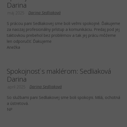
Darina
Darina Sedliaková
máj 2025
S prácou pani Sedliakovej sme boli veľmi spokojné. Ďakujeme
za naozaj profesionálny prístup a komunikáciu. Predaj pod jej
taktovkou prebehol bez problémov a tak jej prácu môžeme
len odporučiť. Ďakujeme
Anežka
Spokojnosť s maklérom: Sedliaková
Darina
Darina Sedliaková
apríl 2025
So službami pani Sedliakovej sme boli spokojni. Milá, ochotná
a ústretová.
NP