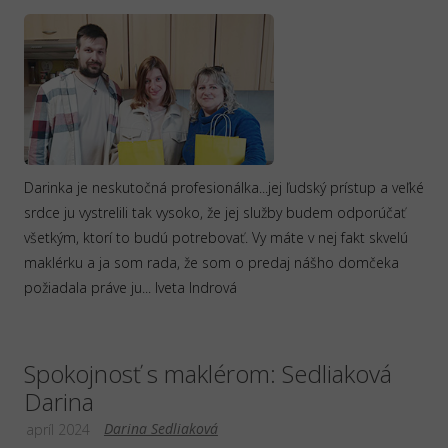
Darinka je neskutočná profesionálka...jej ľudský prístup a veľké
srdce ju vystrelili tak vysoko, že jej služby budem odporúčať
všetkým, ktorí to budú potrebovať. Vy máte v nej fakt skvelú
maklérku a ja som rada, že som o predaj nášho domčeka
požiadala práve ju... Iveta Indrová
Spokojnosť s maklérom: Sedliaková
Darina
Darina Sedliaková
apríl 2024