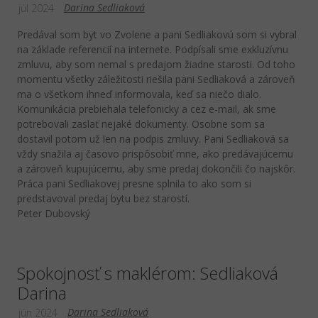
Darina Sedliaková
júl 2024
Predával som byt vo Zvolene a pani Sedliakovú som si vybral
na základe referencií na internete. Podpísali sme exkluzívnu
zmluvu, aby som nemal s predajom žiadne starosti. Od toho
momentu všetky záležitosti riešila pani Sedliaková a zároveň
ma o všetkom ihneď informovala, keď sa niečo dialo.
Komunikácia prebiehala telefonicky a cez e-mail, ak sme
potrebovali zaslať nejaké dokumenty. Osobne som sa
dostavil potom už len na podpis zmluvy. Pani Sedliaková sa
vždy snažila aj časovo prispôsobiť mne, ako predávajúcemu
a zároveň kupujúcemu, aby sme predaj dokončili čo najskôr.
Práca pani Sedliakovej presne splnila to ako som si
predstavoval predaj bytu bez starostí.
Peter Dubovský
Spokojnosť s maklérom: Sedliaková
Darina
Darina Sedliaková
jún 2024