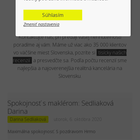
Overená kancelária reálnymi
Súhlasím
klientmi
Zmeniť nastavenia
Kontaktujte nás, pri predaji vašej nehnuteľnosti
poradíme aj vám. Máme už viac ako 35 000 klientov
vo väčšine miest Slovenska, pozrite si
tisícky našich
recenzií
a presvedčte sa. Podľa počtu recenzií sme
najlepšia a najoverenejšia realitná kancelária na
Slovensku.
Spokojnosť s maklérom: Sedliaková
Darina
Darina Sedliaková
utorok, 6. októbra 2020
Maximálna spokojnosť. S pozdravom Hrmo