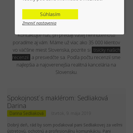
Overená kancelária reálnymi
Súhlasím
klientmi
Zmeniť nastavenia
Kontaktujte nás, pri predaji vašej nehnuteľnosti
poradíme aj vám. Máme už viac ako 35 000 klientov
vo väčšine miest Slovenska, pozrite si
tisícky našich
recenzií
a presvedčte sa. Podľa počtu recenzií sme
najlepšia a najoverenejšia realitná kancelária na
Slovensku.
Spokojnosť s maklérom: Sedliaková
Darina
Darina Sedliaková
štvrtok, 9. mája 2019
Dobrý deň, rád by som poďakoval pani Sedliakovej za veľmi
ústretovú, ochotnú a profesionálnu komunikáciu. Pani