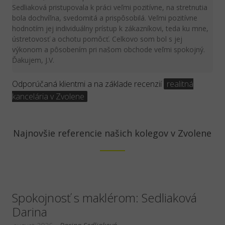
Sedliaková pristupovala k práci veľmi pozitívne, na stretnutia
bola dochvíľna, svedomitá a prispôsobilá. Veľmi pozitívne
hodnotím jej individuálny prístup k zákazníkovi, teda ku mne,
ústretovosť a ochotu pomôcť. Celkovo som bol s jej
výkonom a pôsobením pri našom obchode veľmi spokojný.
Ďakujem, J.V.
Odporúčaná klientmi a na základe recenzií
realitná
kancelária v Zvolene
Najnovšie referencie našich kolegov v Zvolene
Spokojnosť s maklérom: Sedliaková
Darina