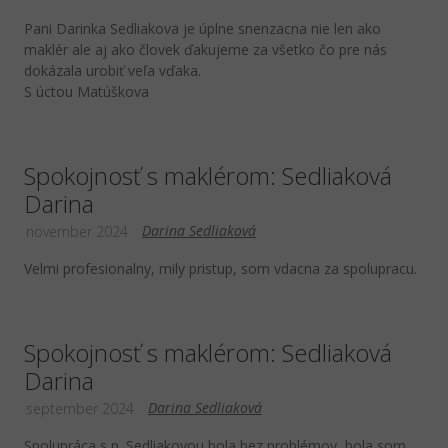
Pani Darinka Sedliakova je úplne snenzacna nie len ako
maklér ale aj ako človek ďakujeme za všetko čo pre nás
dokázala urobiť veľa vďaka.
S úctou Matúškova
Spokojnosť s maklérom: Sedliaková
Darina
Darina Sedliaková
november 2024
Velmi profesionalny, mily pristup, som vdacna za spolupracu.
Spokojnosť s maklérom: Sedliaková
Darina
Darina Sedliaková
september 2024
Spolupráca s p. Sedliakovou bola bez problémov, bola som