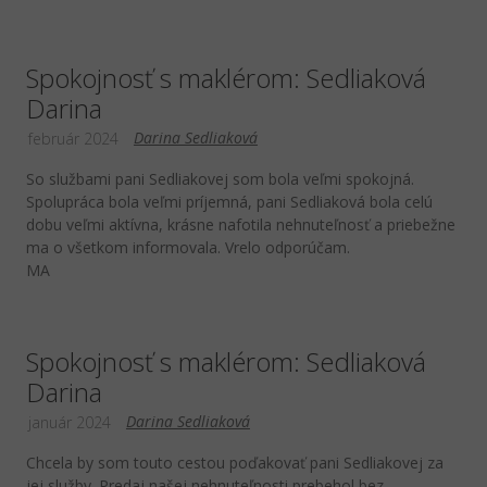
Spokojnosť s maklérom: Sedliaková
Darina
Darina Sedliaková
február 2024
So službami pani Sedliakovej som bola veľmi spokojná.
Spolupráca bola veľmi príjemná, pani Sedliaková bola celú
dobu veľmi aktívna, krásne nafotila nehnuteľnosť a priebežne
ma o všetkom informovala. Vrelo odporúčam.
MA
Spokojnosť s maklérom: Sedliaková
Darina
Darina Sedliaková
január 2024
Chcela by som touto cestou poďakovať pani Sedliakovej za
jej služby. Predaj našej nehnuteľnosti prebehol bez