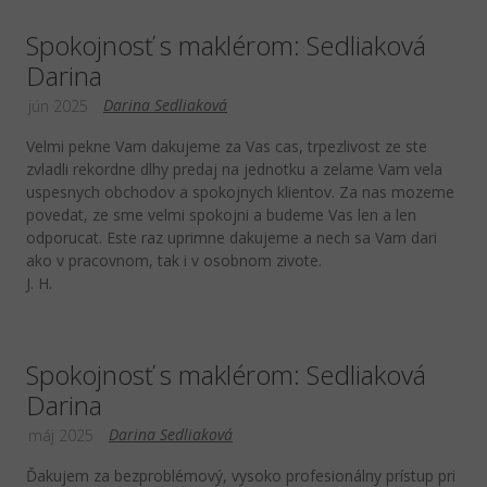
Spokojnosť s maklérom: Sedliaková
Darina
Darina Sedliaková
jún 2025
Velmi pekne Vam dakujeme za Vas cas, trpezlivost ze ste
zvladli rekordne dlhy predaj na jednotku a zelame Vam vela
uspesnych obchodov a spokojnych klientov. Za nas mozeme
povedat, ze sme velmi spokojni a budeme Vas len a len
odporucat. Este raz uprimne dakujeme a nech sa Vam dari
ako v pracovnom, tak i v osobnom zivote.
J. H.
Spokojnosť s maklérom: Sedliaková
Darina
Darina Sedliaková
máj 2025
Ďakujem za bezproblémový, vysoko profesionálny prístup pri