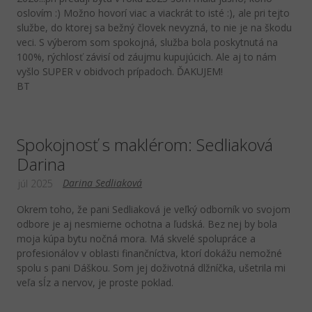
oslovím :) Možno hovorí viac a viackrát to isté :), ale pri tejto
službe, do ktorej sa bežný človek nevyzná, to nie je na škodu
veci. S výberom som spokojná, služba bola poskytnutá na
100%, rýchlosť závisí od záujmu kupujúcich. Ale aj to nám
vyšlo SUPER v obidvoch prípadoch. ĎAKUJEM!
BT
Spokojnosť s maklérom: Sedliaková
Darina
Darina Sedliaková
júl 2025
Okrem toho, že pani Sedliaková je veľký odborník vo svojom
odbore je aj nesmierne ochotna a ľudská. Bez nej by bola
moja kúpa bytu nočná mora. Má skvelé spolupráce a
profesionálov v oblasti finančníctva, ktorí dokážu nemožné
spolu s pani Dáškou. Som jej doživotná dlžníčka, ušetrila mi
veľa sĺz a nervov, je proste poklad.