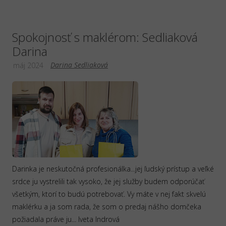
Spokojnosť s maklérom: Sedliaková
Darina
Darina Sedliaková
máj 2024
Darinka je neskutočná profesionálka...jej ľudský prístup a veľké
srdce ju vystrelili tak vysoko, že jej služby budem odporúčať
všetkým, ktorí to budú potrebovať. Vy máte v nej fakt skvelú
maklérku a ja som rada, že som o predaj nášho domčeka
požiadala práve ju... Iveta Indrová