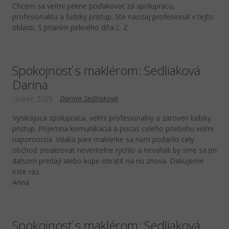
Chcem sa veľmi pekne poďakovať za spoluprácu,
profesionalitu a ľudský prístup. Ste naozaj profesionál v tejto
oblasti. S prianím pekného dňa Ľ. Z.
Spokojnosť s maklérom: Sedliaková
Darina
Darina Sedliaková
marec 2025
Vynikajuca spolupraca, velmi profesionalny a zaroven ludsky
pristup. Prijemna komunikacia a pocas celeho priebehu velmi
napomocna. Vdaka pani maklerke sa nam podarilo cely
obchod zrealizovat neveritelne rychlo a nevahali by sme sa pri
dalsom predaji alebo kupe obratit na nu znova. Dakujeme
este raz.
Anna
Spokojnosť s maklérom: Sedliaková