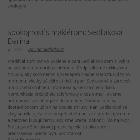
spokojná.
Spokojnosť s maklérom: Sedliaková
Darina
Darina Sedliaková
júl 2024
Predával som byt vo Zvolene a pani Sedliakovú som si vybral
na základe referencií na internete. Podpísali sme exkluzívnu
zmluvu, aby som nemal s predajom žiadne starosti. Od toho
momentu všetky záležitosti riešila pani Sedliaková a zároveň
ma o všetkom ihneď informovala, keď sa niečo dialo.
Komunikácia prebiehala telefonicky a cez e-mail, ak sme
potrebovali zaslať nejaké dokumenty. Osobne som sa
dostavil potom už len na podpis zmluvy. Pani Sedliaková sa
vždy snažila aj časovo prispôsobiť mne, ako predávajúcemu
a zároveň kupujúcemu, aby sme predaj dokončili čo najskôr.
Práca pani Sedliakovej presne splnila to ako som si
predstavoval predaj bytu bez starostí.
Peter Dubovský