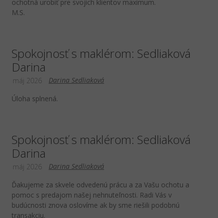
ochotná urobiť pre svojich klientov maximum.
M.S.
Spokojnosť s maklérom: Sedliaková
Darina
Darina Sedliaková
máj 2026
Úloha splnená.
Spokojnosť s maklérom: Sedliaková
Darina
Darina Sedliaková
máj 2026
Ďakujeme za skvele odvedenú prácu a za Vašu ochotu a
pomoc s predajom našej nehnuteľnosti. Radi Vás v
budúcnosti znova oslovíme ak by sme riešili podobnú
transakciu.