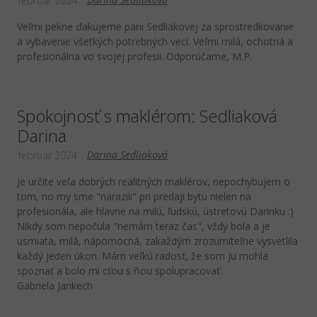
február 2024
Veľmi pekne ďakujeme pani Sedliakovej za sprostredkovanie
a vybavenie všetkých potrebných vecí. Veľmi milá, ochotná a
profesionálna vo svojej profesii. Odporúčame, M.P.
Spokojnosť s maklérom: Sedliaková
Darina
Darina Sedliaková
február 2024
Je určite veľa dobrých realitných maklérov, nepochybujem o
tom, no my sme "narazili" pri predaji bytu nielen na
profesionála, ale hlavne na milú, ľudskú, ústretovú Darinku :)
Nikdy som nepočula "nemám teraz čas", vždy bola a je
usmiata, milá, nápomocná, zakaždým zrozumiteľne vysvetlila
každý jeden úkon. Mám veľkú radosť, že som ju mohla
spoznať a bolo mi cťou s ňou spolupracovať
Gabriela Jankech