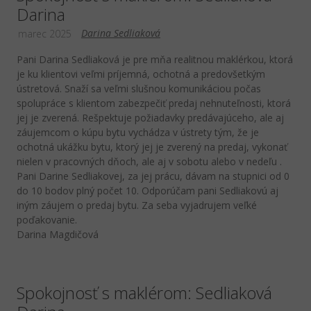
Darina
Darina Sedliaková
marec 2025
Pani Darina Sedliaková je pre mňa realitnou maklérkou, ktorá
je ku klientovi veľmi príjemná, ochotná a predovšetkým
ústretová. Snaží sa veľmi slušnou komunikáciou počas
spolupráce s klientom zabezpečiť predaj nehnuteľnosti, ktorá
jej je zverená. Rešpektuje požiadavky predávajúceho, ale aj
záujemcom o kúpu bytu vychádza v ústrety tým, že je
ochotná ukážku bytu, ktorý jej je zverený na predaj, vykonať
nielen v pracovných dňoch, ale aj v sobotu alebo v nedeľu .
Pani Darine Sedliakovej, za jej prácu, dávam na stupnici od 0
do 10 bodov plný počet 10. Odporúčam pani Sedliakovú aj
iným záujem o predaj bytu. Za seba vyjadrujem veľké
poďakovanie.
Darina Magdičová
Spokojnosť s maklérom: Sedliaková