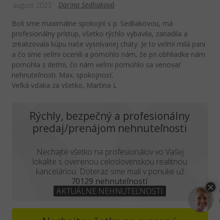
Darina Sedliaková
august 2023
Boli sme maximálne spokojní s p. Sedliakovou, má
profesionálny prístup, všetko rýchlo vybavila, zariadila a
zrealizovala kúpu naše vysnívanej chaty. Je to veľmi milá pani
a čo sme veľmi ocenili a pomohlo nám, že pri obhliadke nám
pomohla s deťmi, čo nám veľmi pomohlo sa venovať
nehnuteľnosti. Max. spokojnosť.
Veľká vďaka za všetko, Martina L
Rýchly, bezpečný a profesionálny
predaj/prenájom nehnuteľnosti
Nechajte všetko na profesionálov vo Vašej
lokalite s overenou celoslovenskou realitnou
kanceláriou. Doteraz sme mali v ponuke už
70129 nehnuteľností
.
AKTUÁLNE NEHNUTEĽNOSTI