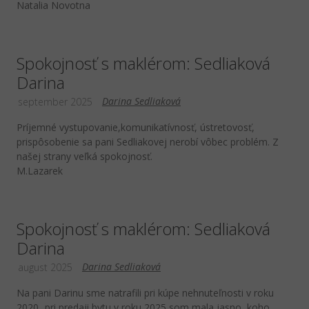
Natalia Novotna
Spokojnosť s maklérom: Sedliaková
Darina
Darina Sedliaková
september 2025
Príjemné vystupovanie,komunikatívnosť, ústretovosť,
prispôsobenie sa pani Sedliakovej nerobí vôbec problém. Z
našej strany veľká spokojnosť.
M.Lazarek
Spokojnosť s maklérom: Sedliaková
Darina
Darina Sedliaková
august 2025
Na pani Darinu sme natrafili pri kúpe nehnuteľnosti v roku
2020...pri predaji bytu v roku 2025 som mala jasno, koho