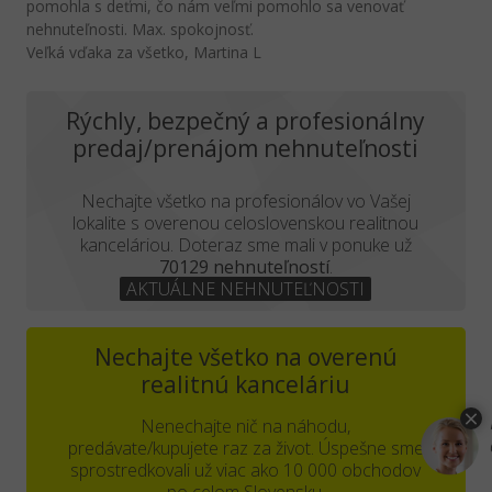
pomohla s deťmi, čo nám veľmi pomohlo sa venovať
nehnuteľnosti. Max. spokojnosť.
Veľká vďaka za všetko, Martina L
Rýchly, bezpečný a profesionálny
predaj/prenájom nehnuteľnosti
Nechajte všetko na profesionálov vo Vašej
lokalite s overenou celoslovenskou realitnou
kanceláriou. Doteraz sme mali v ponuke už
70129 nehnuteľností
.
AKTUÁLNE NEHNUTEĽNOSTI
Nechajte všetko na overenú
realitnú kanceláriu
Nenechajte nič na náhodu,
predávate/kupujete raz za život. Úspešne sme
sprostredkovali už viac ako 10 000 obchodov
po celom Slovensku.