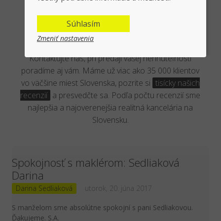
Overená kancelária reálnymi
Súhlasím
klientmi
Zmeniť nastavenia
Kontaktujte nás, pri predaji vašej nehnuteľnosti
poradíme aj vám. Máme už viac ako 35 000 klientov
vo väčšine miest Slovenska, pozrite si
tisícky našich
recenzií
a presvedčte sa. Podľa počtu recenzií sme
najlepšia a najoverenejšia realitná kancelária na
Slovensku.
Spokojnosť s maklérom: Sedliaková
Darina
Darina Sedliaková
utorok, 20. júna 2017
S manželom sme absolútne spokojní s pani Sedliakovou.
Ďakujeme. S.A.