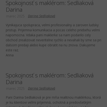
Spokojnosť s maklérom: Sedliaková
Darina
Darina Sedliaková
marec 2025
Vynikajuca spolupraca, velmi profesionalny a zaroven ludsky
pristup. Prijemna komunikacia a pocas celeho priebehu velmi
napomocna. Vdaka pani maklerke sa nam podarilo cely
obchod zrealizovat neveritelne rychlo a nevahali by sme sa pri
dalsom predaji alebo kupe obratit na nu znova. Dakujeme
este raz.
Anna
Spokojnosť s maklérom: Sedliaková
Darina
Darina Sedliaková
marec 2025
Pani Darina Sedliaková je pre mňa realitnou maklérkou, ktorá
je ku klientovi veľmi príjemná, ochotná a predovšetkým