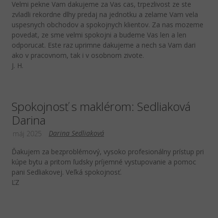
Velmi pekne Vam dakujeme za Vas cas, trpezlivost ze ste
zvladli rekordne dlhy predaj na jednotku a zelame Vam vela
uspesnych obchodov a spokojnych klientov. Za nas mozeme
povedat, ze sme velmi spokojni a budeme Vas len a len
odporucat. Este raz uprimne dakujeme a nech sa Vam dari
ako v pracovnom, tak i v osobnom zivote.
J. H.
Spokojnosť s maklérom: Sedliaková
Darina
Darina Sedliaková
máj 2025
Ďakujem za bezproblémový, vysoko profesionálny prístup pri
kúpe bytu a pritom ľudsky príjemné vystupovanie a pomoc
pani Sedliakovej. Veľká spokojnosť.
ĽZ