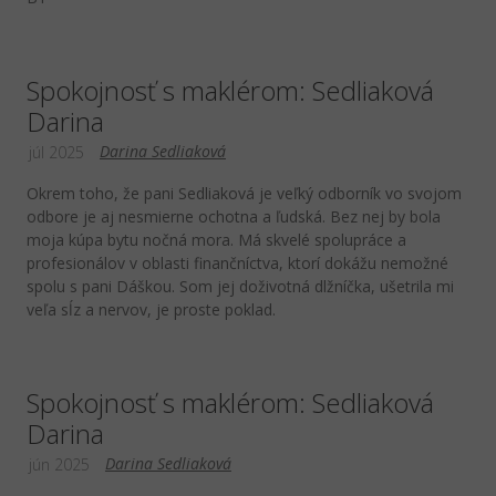
Spokojnosť s maklérom: Sedliaková
Darina
Darina Sedliaková
júl 2025
Okrem toho, že pani Sedliaková je veľký odborník vo svojom
odbore je aj nesmierne ochotna a ľudská. Bez nej by bola
moja kúpa bytu nočná mora. Má skvelé spolupráce a
profesionálov v oblasti finančníctva, ktorí dokážu nemožné
spolu s pani Dáškou. Som jej doživotná dlžníčka, ušetrila mi
veľa sĺz a nervov, je proste poklad.
Spokojnosť s maklérom: Sedliaková
Darina
Darina Sedliaková
jún 2025