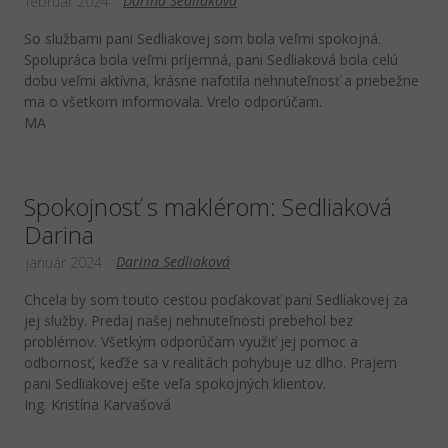
Darina Sedliaková
február 2024
So službami pani Sedliakovej som bola veľmi spokojná.
Spolupráca bola veľmi príjemná, pani Sedliaková bola celú
dobu veľmi aktívna, krásne nafotila nehnuteľnosť a priebežne
ma o všetkom informovala. Vrelo odporúčam.
MA
Spokojnosť s maklérom: Sedliaková
Darina
Darina Sedliaková
január 2024
Chcela by som touto cestou poďakovať pani Sedliakovej za
jej služby. Predaj našej nehnuteľnosti prebehol bez
problémov. Všetkým odporúčam využiť jej pomoc a
odbornosť, keďže sa v realitách pohybuje uz dlho. Prajem
pani Sedliakovej ešte veľa spokojných klientov.
Ing. Kristína Karvašová