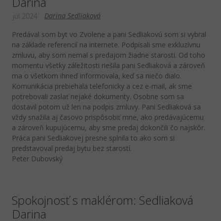
Darina
Darina Sedliaková
júl 2024
Predával som byt vo Zvolene a pani Sedliakovú som si vybral
na základe referencií na internete. Podpísali sme exkluzívnu
zmluvu, aby som nemal s predajom žiadne starosti. Od toho
momentu všetky záležitosti riešila pani Sedliaková a zároveň
ma o všetkom ihneď informovala, keď sa niečo dialo.
Komunikácia prebiehala telefonicky a cez e-mail, ak sme
potrebovali zaslať nejaké dokumenty. Osobne som sa
dostavil potom už len na podpis zmluvy. Pani Sedliaková sa
vždy snažila aj časovo prispôsobiť mne, ako predávajúcemu
a zároveň kupujúcemu, aby sme predaj dokončili čo najskôr.
Práca pani Sedliakovej presne splnila to ako som si
predstavoval predaj bytu bez starostí.
Peter Dubovský
Spokojnosť s maklérom: Sedliaková
Darina