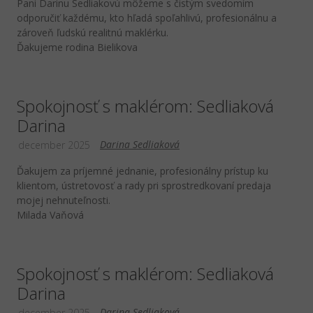
Pani Darinu Sedliakovú môžeme s čistým svedomím
odporučiť každému, kto hľadá spoľahlivú, profesionálnu a
zároveň ľudskú realitnú maklérku.
Ďakujeme rodina Bielikova
Spokojnosť s maklérom: Sedliaková
Darina
Darina Sedliaková
december 2025
Ďakujem za príjemné jednanie, profesionálny prístup ku
klientom, ústretovosť a rady pri sprostredkovaní predaja
mojej nehnuteľnosti.
Milada Vaňová
Spokojnosť s maklérom: Sedliaková
Darina
Darina Sedliaková
december 2025