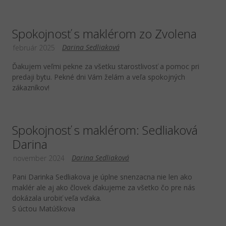
Spokojnosť s maklérom zo Zvolena
Darina Sedliaková
február 2025
Ďakujem veľmi pekne za všetku starostlivosť a pomoc pri
predaji bytu. Pekné dni Vám želám a veľa spokojných
zákazníkov!
Spokojnosť s maklérom: Sedliaková
Darina
Darina Sedliaková
november 2024
Pani Darinka Sedliakova je úplne snenzacna nie len ako
maklér ale aj ako človek ďakujeme za všetko čo pre nás
dokázala urobiť veľa vďaka.
S úctou Matúškova