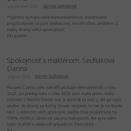
Darina Sedliaková
september 2025
Príjemné vystupovanie,komunikatívnosť, ústretovosť,
prispôsobenie sa pani Sedliakovej nerobí vôbec problém. Z
našej strany veľká spokojnosť.
M.Lazarek
Spokojnosť s maklérom: Sedliaková
Darina
Darina Sedliaková
august 2025
Na pani Darinu sme natrafili pri kúpe nehnuteľnosti v roku
2020...pri predaji bytu v roku 2025 som mala jasno, koho
oslovím :) Možno hovorí viac a viackrát to isté :), ale pri tejto
službe, do ktorej sa bežný človek nevyzná, to nie je na škodu
veci. S výberom som spokojná, služba bola poskytnutá na
100%, rýchlosť závisí od záujmu kupujúcich. Ale aj to nám
vyšlo SUPER v obidvoch prípadoch. ĎAKUJEM!
BT