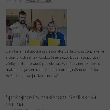
Darina Sedliaková
máj 2024
Darinka je neskutočná profesionálka...jej ľudský prístup a veľké
srdce ju vystrelili tak vysoko, že jej služby budem odporúčať
všetkým, ktorí to budú potrebovať. Vy máte v nej fakt skvelú
maklérku a ja som rada, že som o predaj nášho domčeka
požiadala práve ju... Iveta Indrová
Spokojnosť s maklérom: Sedliaková
Darina