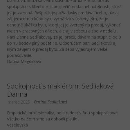
ústretová. Snaží sa veľmi slušnou komunikáciou počas
spolupráce s klientom zabezpečiť predaj nehnuteľnosti, ktorá
jej je zverená. Rešpektuje požiadavky predávajúceho, ale aj
záujemcom o kúpu bytu vychádza v ústrety tým, že je
ochotná ukážku bytu, ktorý jej je zverený na predaj, vykonať
nielen v pracovných dňoch, ale aj v sobotu alebo v nedeľu .
Pani Darine Sedliakovej, za jej prácu, dávam na stupnici od 0
do 10 bodov plný počet 10. Odporúčam pani Sedliakovú aj
iným záujem o predaj bytu. Za seba vyjadrujem veľké
poďakovanie.
Darina Magdičová
Spokojnosť s maklérom: Sedliaková
Darina
Darina Sedliaková
marec 2025
Empatická, profesionálka, bola radosť s ňou spolupracovať.
Všetko na čom sme sa dohodli platilo.
Veselovská