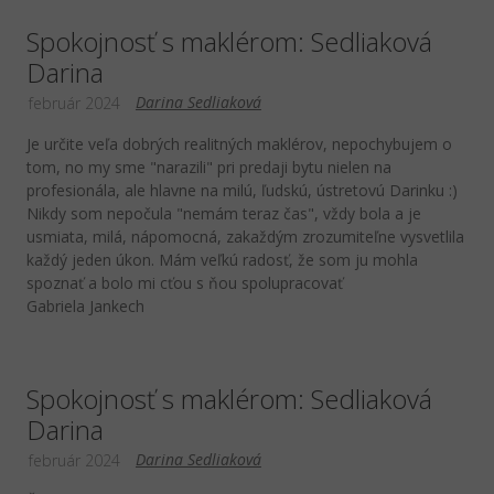
Spokojnosť s maklérom: Sedliaková
Darina
Darina Sedliaková
február 2024
Je určite veľa dobrých realitných maklérov, nepochybujem o
tom, no my sme "narazili" pri predaji bytu nielen na
profesionála, ale hlavne na milú, ľudskú, ústretovú Darinku :)
Nikdy som nepočula "nemám teraz čas", vždy bola a je
usmiata, milá, nápomocná, zakaždým zrozumiteľne vysvetlila
každý jeden úkon. Mám veľkú radosť, že som ju mohla
spoznať a bolo mi cťou s ňou spolupracovať
Gabriela Jankech
Spokojnosť s maklérom: Sedliaková
Darina
Darina Sedliaková
február 2024