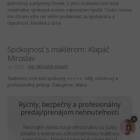
pohodový a príjemný človek. S jeho službami som bola
maximálne spokojná a vrelo odporúčam využiť. Touto cestou
mu chcem ešte raz veľmi poďakovať za spoluprácu a
trpezlivosť. Klientka z Brna
Spokojnosť s maklérom: Klapáč
Miroslav
Ing. Miroslav Klapáč
júl 2020
Nadmieru sme boli spokojný ⭐️⭐️⭐️⭐️⭐️. Milý, ústretový a
profesionálny prístup. Ďakujeme, Mária
Rýchly, bezpečný a profesionálny
predaj/prenájom nehnuteľnosti
Nechajte všetko na profesionálov vo Vašej
lokalite s overenou celoslovenskou realitnou
kanceláriou. Doteraz sme mali v ponuke už