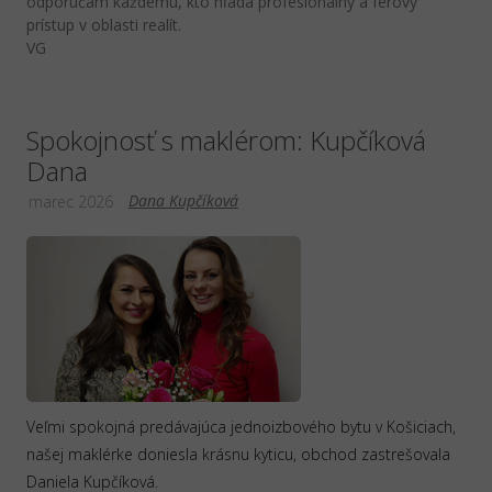
odporúčam každému, kto hľadá profesionálny a férový
prístup v oblasti realít.
VG
Spokojnosť s maklérom: Kupčíková
Dana
Dana Kupčíková
marec 2026
Veľmi spokojná predávajúca jednoizbového bytu v Košiciach,
našej maklérke doniesla krásnu kyticu, obchod zastrešovala
Daniela Kupčíková.