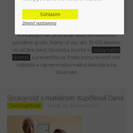
Overená kancelária reálnymi
Súhlasím
klientmi
Zmeniť nastavenia
Kontaktujte nás, pri predaji vašej nehnuteľnosti
poradíme aj vám. Máme už viac ako 35 000 klientov
vo väčšine miest Slovenska, pozrite si
tisícky našich
recenzií
a presvedčte sa. Podľa počtu recenzií sme
najlepšia a najoverenejšia realitná kancelária na
Slovensku.
Spokojnosť s maklérom: Kupčíková Dana
Dana Kupčíková
utorok, 16. decembra 2025