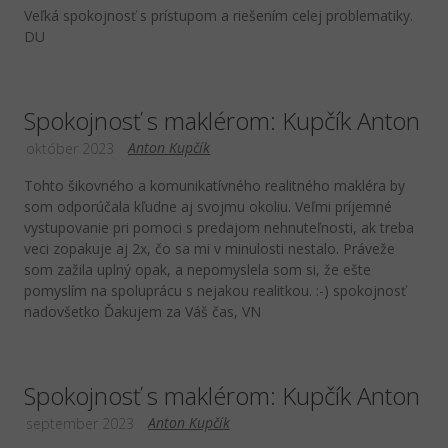
Veľká spokojnosť s prístupom a riešením celej problematiky.
DU
Spokojnosť s maklérom: Kupčík Anton
Anton Kupčík
október 2023
Tohto šikovného a komunikatívného realitného makléra by
som odporúčala kľudne aj svojmu okoliu. Veľmi príjemné
vystupovanie pri pomoci s predajom nehnuteľnosti, ak treba
veci zopakuje aj 2x, čo sa mi v minulosti nestalo. Práveže
som zažila uplný opak, a nepomyslela som si, že ešte
pomyslím na spoluprácu s nejakou realitkou. :-) spokojnosť
nadovšetko Ďakujem za Váš čas, VN
Spokojnosť s maklérom: Kupčík Anton
Anton Kupčík
september 2023