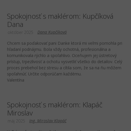
Spokojnosť s maklérom: Kupčíková
Dana
Dana Kupčíková
október 2025
Chcem sa poďakovať pani Danke ktorá mi veľmi pomohla pri
hľadaní podnájmu. Bola vždy ochotná, profesionálna a
komunikovala rýchlo a spoľahlivo. Oceňujem jej ústretový
prístup, trpezlivosť a ochotu vysvetliť všetko do detailov. Celý
proces prebehol bez stresu a cítila som, že sa na ňu môžem
spoľahnúť. Určite odporúčam každému.
Valentína
Spokojnosť s maklérom: Klapáč
Miroslav
Ing. Miroslav Klapáč
máj 2025