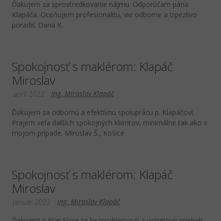
Ďakujem za sprostredkovanie nájmu. Odporúčam pána
Klapáča. Oceňujem profesionalitu, vie odborne a trpezlivo
poradiť. Dana K.
Spokojnosť s maklérom: Klapáč
Miroslav
Ing. Miroslav Klapáč
apríl 2022
Ďakujem za odbornú a efektívnu spoluprácu p. Klapáčovi.
Prajem veľa dalších spokojných klientov, minimálne tak ako v
mojom prípade. Miroslav Š., Košice
Spokojnosť s maklérom: Klapáč
Miroslav
Ing. Miroslav Klapáč
január 2022
Ďakujem p.Klapáčovi za bezproblemový a ústretový priebeh