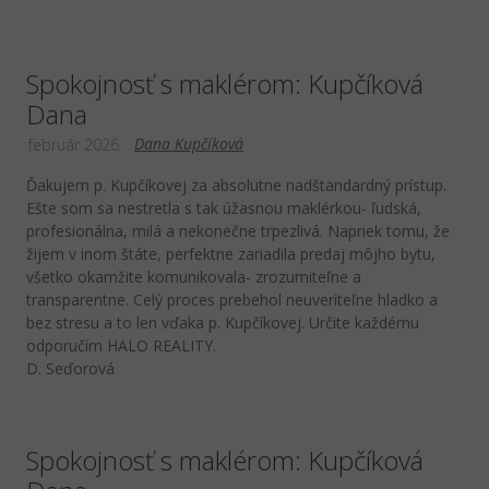
Spokojnosť s maklérom: Kupčíková
Dana
Dana Kupčíková
február 2026
Ďakujem p. Kupčíkovej za absolutne nadštandardný prístup.
Ešte som sa nestretla s tak úžasnou maklérkou- ľudská,
profesionálna, milá a nekonečne trpezlivá. Napriek tomu, že
žijem v inom štáte, perfektne zariadila predaj môjho bytu,
všetko okamžite komunikovala- zrozumiteľne a
transparentne. Celý proces prebehol neuveriteľne hladko a
bez stresu a to len vďaka p. Kupčíkovej. Určite každému
odporučím HALO REALITY.
D. Seďorová
Spokojnosť s maklérom: Kupčíková