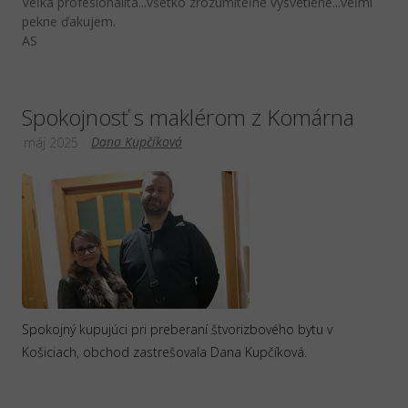
Veľká profesionalita...všetko zrozumiteľne vysvetlene...veľmi
pekne ďakujem.
AS
Spokojnosť s maklérom z Komárna
Dana Kupčíková
máj 2025
Spokojný kupujúci pri preberaní štvorizbového bytu v
Košiciach, obchod zastrešovala Dana Kupčíková.