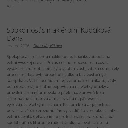
V.F.
Spokojnosť s maklérom: Kupčíková
Dana
Dana Kupčíková
marec 2026
Spolupráca s realitnou maklérkou p. Kupčíkovou bola na
veľmi vysokej úrovni. Počas celého procesu preukázala
vysokú mieru profesionality a spoľahlivosti, vďaka čomu celý
proces predaja bytu prebehol hladko a bez zbytočných
komplikácií. Veľmi oceňujem jej výbornú komunikáciu, vždy
bola dostupná, ochotne odpovedala na všetky otázky a
pravidelne ma informovala o priebehu. Zároveň bola
mimoriadne ústretová a mala snahu nájsť riešenie
vyhovujúce všetkým stranám. Plusom bola aj jej ochota
poradiť a všetko zrozumiteľne vysvetliť, čo som ako klientka
veľmi ocenila. Celkovo ide o profesionálku, na ktorú sa dá
spoľahnúť a s ktorou je radosť spolupracovať. Určite ju