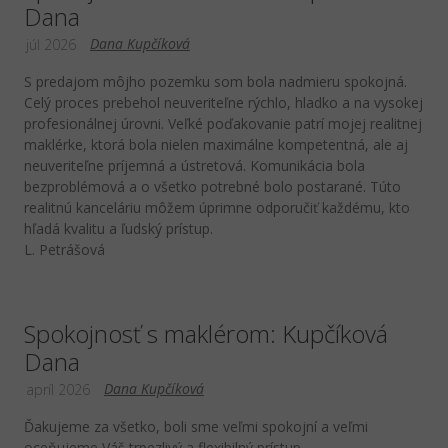
Dana
Dana Kupčíková
júl 2026
​S predajom môjho pozemku som bola nadmieru spokojná.
Celý proces prebehol neuveriteľne rýchlo, hladko a na vysokej
profesionálnej úrovni. Veľké poďakovanie patrí mojej realitnej
maklérke, ktorá bola nielen maximálne kompetentná, ale aj
neuveriteľne príjemná a ústretová. Komunikácia bola
bezproblémová a o všetko potrebné bolo postarané. Túto
realitnú kanceláriu môžem úprimne odporučiť každému, kto
hľadá kvalitu a ľudský prístup.
L. Petrášová
Spokojnosť s maklérom: Kupčíková
Dana
Dana Kupčíková
apríl 2026
Ďakujeme za všetko, boli sme veľmi spokojní a veľmi
oceňujeme Váš trpezlivý a flexibilný prístup.