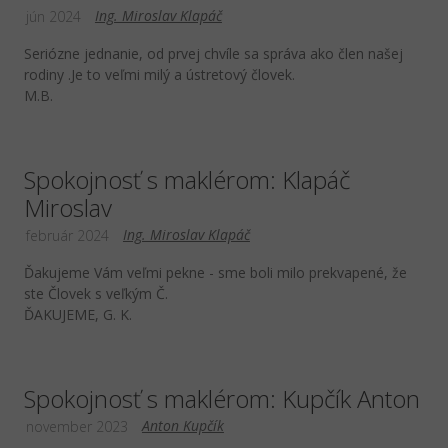
Ing. Miroslav Klapáč
jún 2024
Seriózne jednanie, od prvej chvíle sa správa ako člen našej
rodiny .Je to veľmi milý a ústretový človek.
M.B.
Spokojnosť s maklérom: Klapáč
Miroslav
Ing. Miroslav Klapáč
február 2024
Ďakujeme Vám veľmi pekne - sme boli milo prekvapené, že
ste Človek s veľkým Č.
ĎAKUJEME, G. K.
Spokojnosť s maklérom: Kupčík Anton
Anton Kupčík
november 2023