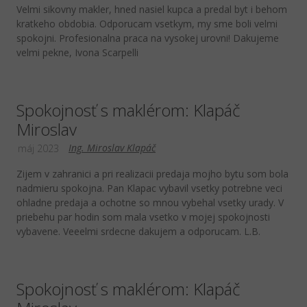
Velmi sikovny makler, hned nasiel kupca a predal byt i behom
kratkeho obdobia. Odporucam vsetkym, my sme boli velmi
spokojni. Profesionalna praca na vysokej urovni! Dakujeme
velmi pekne, Ivona Scarpelli
Spokojnosť s maklérom: Klapáč
Miroslav
Ing. Miroslav Klapáč
máj 2023
Zijem v zahranici a pri realizacii predaja mojho bytu som bola
nadmieru spokojna. Pan Klapac vybavil vsetky potrebne veci
ohladne predaja a ochotne so mnou vybehal vsetky urady. V
priebehu par hodin som mala vsetko v mojej spokojnosti
vybavene. Veeelmi srdecne dakujem a odporucam. L.B.
Spokojnosť s maklérom: Klapáč