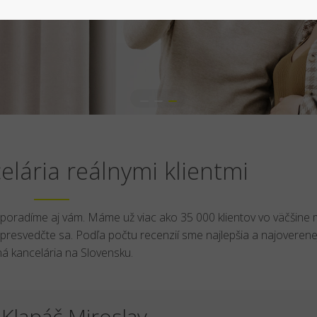
lária reálnymi klientmi
i poradíme aj vám. Máme už viac ako 35 000 klientov vo väčšine 
presvedčte sa. Podľa počtu recenzií sme najlepšia a najoverene
tná kancelária na Slovensku.
Klapáč Miroslav