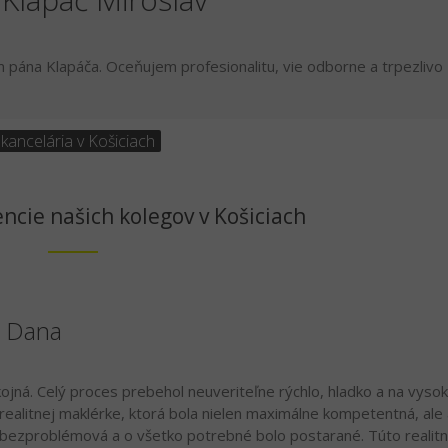
ána Klapáča. Oceňujem profesionalitu, vie odborne a trpezlivo
 kancelária v Košiciach
ncie našich kolegov v Košiciach
á Dana
ná. Celý proces prebehol neuveriteľne rýchlo, hladko a na vysok
realitnej maklérke, ktorá bola nielen maximálne kompetentná, ale 
 bezproblémová a o všetko potrebné bolo postarané. Túto realit