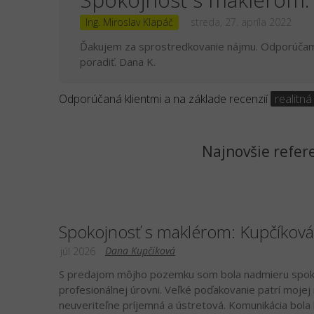
Ing. Miroslav Klapáč
streda, 27. apríla 2022
Ďakujem za sprostredkovanie nájmu. Odporúčam p
poradiť. Dana K.
Odporúčaná klientmi a na základe recenzií
realitná
Najnovšie refere
Spokojnosť s maklérom: Kupčíkov
Dana Kupčíková
júl 2026
​S predajom môjho pozemku som bola nadmieru spokoj
profesionálnej úrovni. Veľké poďakovanie patrí mojej 
neuveriteľne príjemná a ústretová. Komunikácia bola