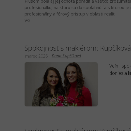
Plusom bola aj jej ochota poradiť a všetko zrozumiteľ
profesionálku, na ktorú sa dá spoľahnúť a s ktorou j
profesionálny a férový prístup v oblasti realít.
VG
Spokojnosť s maklérom: Kupčíkov
Dana Kupčíková
marec 2026
Veľmi spok
doniesla k
Spokojnosť s maklérom: Kupčíkov