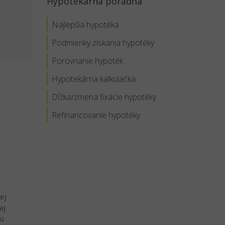
Hypotekárna poradňa
Najlepšia hypotéka
Podmienky získania hypotéky
Porovnanie hypoték
Hypotekárna kalkulačka
Dĺžka/zmena fixácie hypotéky
Refinancovanie hypotéky
ej
aj
nú