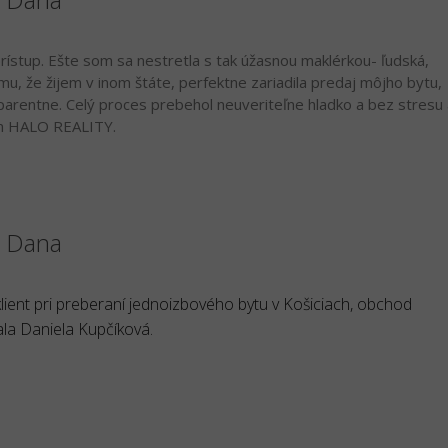
ístup. Ešte som sa nestretla s tak úžasnou maklérkou- ľudská,
mu, že žijem v inom štáte, perfektne zariadila predaj môjho bytu,
arentne. Celý proces prebehol neuveriteľne hladko a bez stresu 
ím HALO REALITY.
á Dana
lient pri preberaní jednoizbového bytu v Košiciach, obchod
la Daniela Kupčíková.