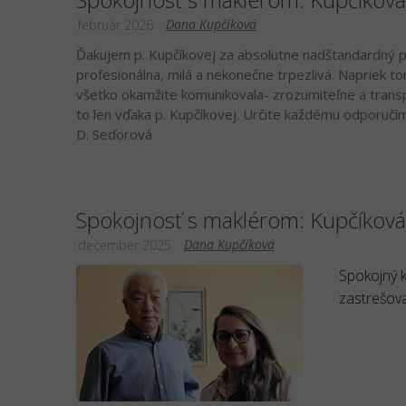
Dana Kupčíková
február 2026
Ďakujem p. Kupčíkovej za absolutne nadštandardný pr
profesionálna, milá a nekonečne trpezlivá. Napriek to
všetko okamžite komunikovala- zrozumiteľne a transp
to len vďaka p. Kupčíkovej. Určite každému odporuč
D. Seďorová
Spokojnosť s maklérom: Kupčíkov
Dana Kupčíková
december 2025
Spokojný k
zastrešova