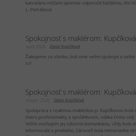
kanceláriu môžem úprimne odporučiť každému, kto hľad
L. Petrášová
Spokojnosť s maklérom: Kupčíkov
Dana Kupčíková
apríl 2026
Ďakujeme za všetko, boli sme veľmi spokojní a veľmi o
V.F.
Spokojnosť s maklérom: Kupčíkov
Dana Kupčíková
marec 2026
Spolupráca s realitnou maklérkou p. Kupčíkovou bola
mieru profesionality a spoľahlivosti, vďaka čomu cel
Veľmi oceňujem jej výbornú komunikáciu, vždy bola 
informovala o priebehu. Zároveň bola mimoriadne úst