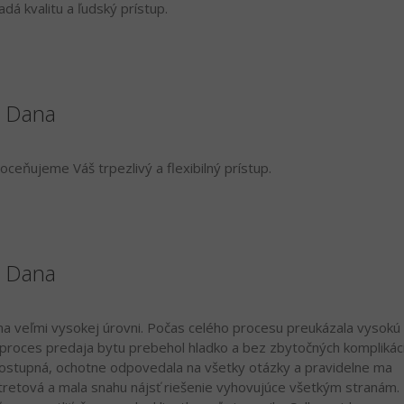
á kvalitu a ľudský prístup.
á Dana
ceňujeme Váš trpezlivý a flexibilný prístup.
á Dana
 na veľmi vysokej úrovni. Počas celého procesu preukázala vysokú
ý proces predaja bytu prebehol hladko a bez zbytočných komplikáci
dostupná, ochotne odpovedala na všetky otázky a pravidelne ma
retová a mala snahu nájsť riešenie vyhovujúce všetkým stranám.