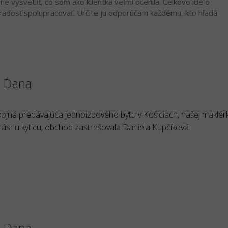
ne vysvetliť, čo som ako klientka veľmi ocenila. Celkovo ide o
e radosť spolupracovať. Určite ju odporúčam každému, kto hľadá
á Dana
ojná predávajúca jednoizbového bytu v Košiciach, našej maklér
rásnu kyticu, obchod zastrešovala Daniela Kupčíková.
á Dana