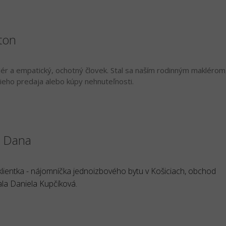
ton
lér a empatický, ochotný človek. Stal sa naším rodinným maklérom
eho predaja alebo kúpy nehnuteľnosti.
á Dana
lientka - nájomníčka jednoizbového bytu v Košiciach, obchod
la Daniela Kupčíková.