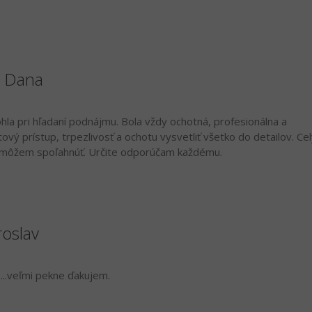
á Dana
a pri hľadaní podnájmu. Bola vždy ochotná, profesionálna a
ový prístup, trpezlivosť a ochotu vysvetliť všetko do detailov. Cel
ňu môžem spoľahnúť. Určite odporúčam každému.
roslav
...veľmi pekne ďakujem.