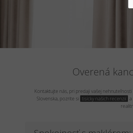
Overená kance
Kontaktujte nás, pri predaji vašej nehnuteľnost
Slovenska, pozrite si
tisícky našich recenzií
a 
reali
Spokojnosť s maklérom: 