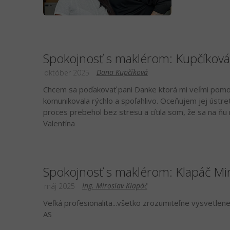
Spokojnosť s maklérom: Kupčíkov
Dana Kupčíková
október 2025
Chcem sa poďakovať pani Danke ktorá mi veľmi pomohl
komunikovala rýchlo a spoľahlivo. Oceňujem jej ústret
proces prebehol bez stresu a cítila som, že sa na 
Valentína
Spokojnosť s maklérom: Klapáč Mi
Ing. Miroslav Klapáč
máj 2025
Veľká profesionalita...všetko zrozumiteľne vysvetlene
AS