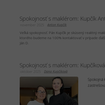
Spokojnosť s maklérom: Kupčík An
Anton Kupčík
november 2025
Veľká spokojnosť. Pán Kupčík je skúsený realitný mak
ktorého budeme na 100% kontaktovať v prípade ďalši
Ján D.
Spokojnosť s maklérom: Kupčíkov
Dana Kupčíková
október 2025
Spokojná k
zastrešova