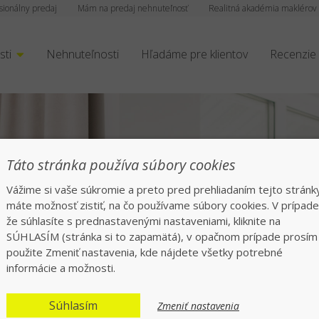
sionálny predaj
Mám na predaj nehnuteľnosť
Realitná akadémia maklérov
sti
Nehnuteľnosti
Hľadáme pre klientov
Recenzie
Táto stránka používa súbory cookies
Vážime si vaše súkromie a preto pred prehliadaním tejto stránk
máte možnosť zistiť, na čo používame súbory cookies. V prípade
že súhlasíte s prednastavenými nastaveniami, kliknite na
rofesionáli tisíckam
SÚHLASÍM (stránka si to zapamätá), v opačnom prípade prosím
použite Zmeniť nastavenia, kde nájdete všetky potrebné
informácie a možnosti.
echajte všetko na nás, rýchlo a bezpeč
Súhlasím
Zmeniť nastavenia