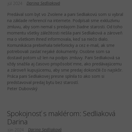
Darina Sedliaková
júl 2024
Predával som byt vo Zvolene a pani Sedliakovú som si vybral
na základe referencií na internete. Podpísali sme exkluzívnu
zmluvu, aby som nemal s predajom žiadne starosti. Od toho
momentu všetky záležitosti riešila pani Sedliaková a zároveň
ma o všetkom ihneď informovala, keď sa niečo dialo.
Komunikácia prebiehala telefonicky a cez e-mail, ak sme
potrebovali zaslať nejaké dokumenty. Osobne som sa
dostavil potom už len na podpis zmluvy. Pani Sedliaková sa
vždy snažila aj časovo prispôsobiť mne, ako predávajúcemu
a zároveň kupujúcemu, aby sme predaj dokončili čo najskôr.
Práca pani Sedliakovej presne splnila to ako som si
predstavoval predaj bytu bez starostí.
Peter Dubovský
Spokojnosť s maklérom: Sedliaková
Darina
Darina Sedliaková
jún 2024