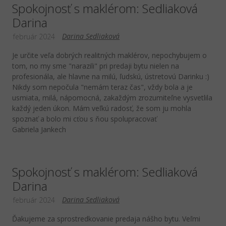
Spokojnosť s maklérom: Sedliaková
Darina
Darina Sedliaková
február 2024
Je určite veľa dobrých realitných maklérov, nepochybujem o
tom, no my sme "narazili" pri predaji bytu nielen na
profesionála, ale hlavne na milú, ľudskú, ústretovú Darinku :)
Nikdy som nepočula "nemám teraz čas", vždy bola a je
usmiata, milá, nápomocná, zakaždým zrozumiteľne vysvetlila
každý jeden úkon. Mám veľkú radosť, že som ju mohla
spoznať a bolo mi cťou s ňou spolupracovať
Gabriela Jankech
Spokojnosť s maklérom: Sedliaková
Darina
Darina Sedliaková
február 2024
Ďakujeme za sprostredkovanie predaja nášho bytu. Veľmi