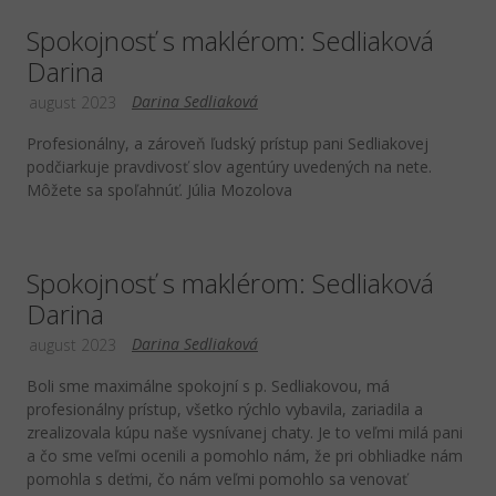
Spokojnosť s maklérom: Sedliaková
Darina
Darina Sedliaková
august 2023
Profesionálny, a zároveň ľudský prístup pani Sedliakovej
podčiarkuje pravdivosť slov agentúry uvedených na nete.
Môžete sa spoľahnúť. Júlia Mozolova
Spokojnosť s maklérom: Sedliaková
Darina
Darina Sedliaková
august 2023
Boli sme maximálne spokojní s p. Sedliakovou, má
profesionálny prístup, všetko rýchlo vybavila, zariadila a
zrealizovala kúpu naše vysnívanej chaty. Je to veľmi milá pani
a čo sme veľmi ocenili a pomohlo nám, že pri obhliadke nám
pomohla s deťmi, čo nám veľmi pomohlo sa venovať