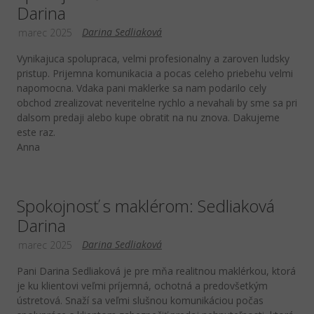
Darina
Darina Sedliaková
marec 2025
Vynikajuca spolupraca, velmi profesionalny a zaroven ludsky
pristup. Prijemna komunikacia a pocas celeho priebehu velmi
napomocna. Vdaka pani maklerke sa nam podarilo cely
obchod zrealizovat neveritelne rychlo a nevahali by sme sa pri
dalsom predaji alebo kupe obratit na nu znova. Dakujeme
este raz.
Anna
Spokojnosť s maklérom: Sedliaková
Darina
Darina Sedliaková
marec 2025
Pani Darina Sedliaková je pre mňa realitnou maklérkou, ktorá
je ku klientovi veľmi príjemná, ochotná a predovšetkým
ústretová. Snaží sa veľmi slušnou komunikáciou počas