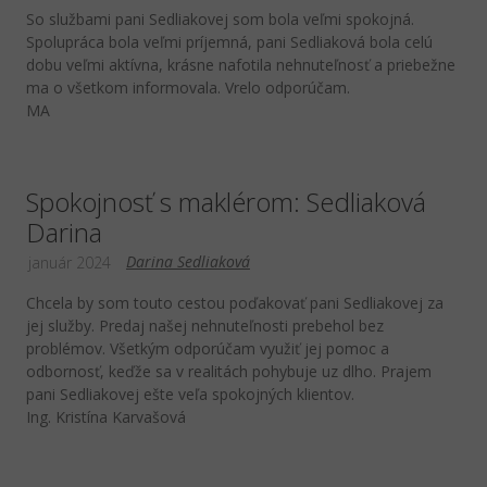
So službami pani Sedliakovej som bola veľmi spokojná.
Spolupráca bola veľmi príjemná, pani Sedliaková bola celú
dobu veľmi aktívna, krásne nafotila nehnuteľnosť a priebežne
ma o všetkom informovala. Vrelo odporúčam.
MA
Spokojnosť s maklérom: Sedliaková
Darina
Darina Sedliaková
január 2024
Chcela by som touto cestou poďakovať pani Sedliakovej za
jej služby. Predaj našej nehnuteľnosti prebehol bez
problémov. Všetkým odporúčam využiť jej pomoc a
odbornosť, keďže sa v realitách pohybuje uz dlho. Prajem
pani Sedliakovej ešte veľa spokojných klientov.
Ing. Kristína Karvašová