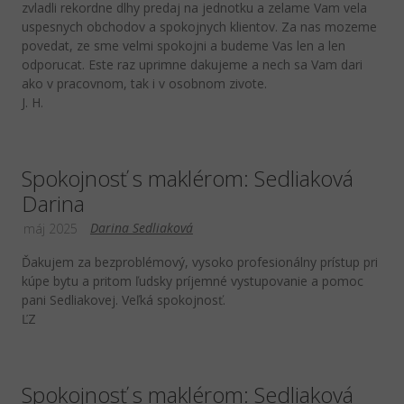
zvladli rekordne dlhy predaj na jednotku a zelame Vam vela
uspesnych obchodov a spokojnych klientov. Za nas mozeme
povedat, ze sme velmi spokojni a budeme Vas len a len
odporucat. Este raz uprimne dakujeme a nech sa Vam dari
ako v pracovnom, tak i v osobnom zivote.
J. H.
Spokojnosť s maklérom: Sedliaková
Darina
Darina Sedliaková
máj 2025
Ďakujem za bezproblémový, vysoko profesionálny prístup pri
kúpe bytu a pritom ľudsky príjemné vystupovanie a pomoc
pani Sedliakovej. Veľká spokojnosť.
ĽZ
Spokojnosť s maklérom: Sedliaková