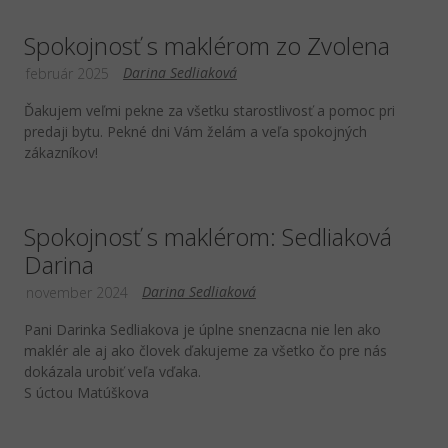
Spokojnosť s maklérom zo Zvolena
Darina Sedliaková
február 2025
Ďakujem veľmi pekne za všetku starostlivosť a pomoc pri
predaji bytu. Pekné dni Vám želám a veľa spokojných
zákazníkov!
Spokojnosť s maklérom: Sedliaková
Darina
Darina Sedliaková
november 2024
Pani Darinka Sedliakova je úplne snenzacna nie len ako
maklér ale aj ako človek ďakujeme za všetko čo pre nás
dokázala urobiť veľa vďaka.
S úctou Matúškova