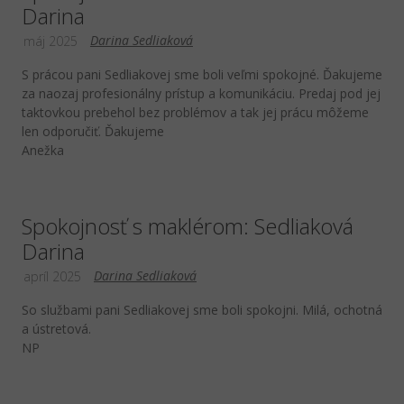
Darina
Darina Sedliaková
máj 2025
S prácou pani Sedliakovej sme boli veľmi spokojné. Ďakujeme
za naozaj profesionálny prístup a komunikáciu. Predaj pod jej
taktovkou prebehol bez problémov a tak jej prácu môžeme
len odporučiť. Ďakujeme
Anežka
Spokojnosť s maklérom: Sedliaková
Darina
Darina Sedliaková
apríl 2025
So službami pani Sedliakovej sme boli spokojni. Milá, ochotná
a ústretová.
NP