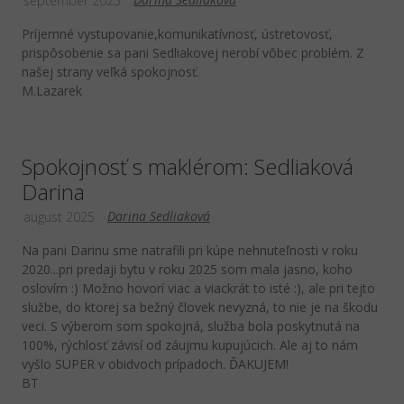
september 2025
Príjemné vystupovanie,komunikatívnosť, ústretovosť,
prispôsobenie sa pani Sedliakovej nerobí vôbec problém. Z
našej strany veľká spokojnosť.
M.Lazarek
Spokojnosť s maklérom: Sedliaková
Darina
Darina Sedliaková
august 2025
Na pani Darinu sme natrafili pri kúpe nehnuteľnosti v roku
2020...pri predaji bytu v roku 2025 som mala jasno, koho
oslovím :) Možno hovorí viac a viackrát to isté :), ale pri tejto
službe, do ktorej sa bežný človek nevyzná, to nie je na škodu
veci. S výberom som spokojná, služba bola poskytnutá na
100%, rýchlosť závisí od záujmu kupujúcich. Ale aj to nám
vyšlo SUPER v obidvoch prípadoch. ĎAKUJEM!
BT