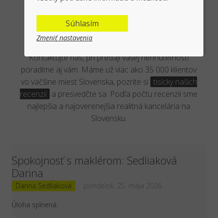
Overená kancelária reálnymi
Súhlasím
klientmi
Zmeniť nastavenia
Kontaktujte nás, pri predaji vašej nehnuteľnosti
poradíme aj vám. Máme už viac ako 35 000 klientov
vo väčšine miest Slovenska, pozrite si
tisícky našich
recenzií
a presvedčte sa. Podľa počtu recenzií sme
najlepšia a najoverenejšia realitná kancelária na
Slovensku.
Spokojnosť s maklérom: Sedliaková
Darina
Darina Sedliaková
pondelok, 25. mája 2026
Úloha splnená.