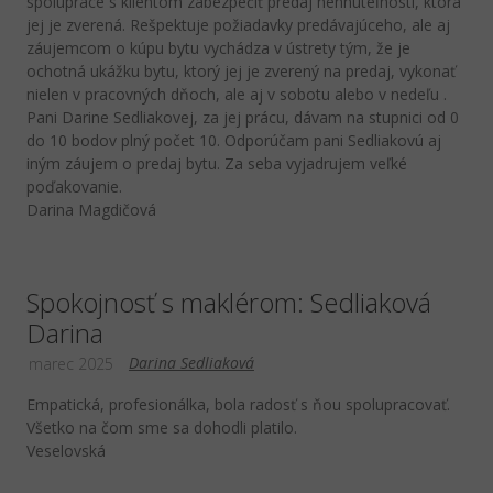
spolupráce s klientom zabezpečiť predaj nehnuteľnosti, ktorá
jej je zverená. Rešpektuje požiadavky predávajúceho, ale aj
záujemcom o kúpu bytu vychádza v ústrety tým, že je
ochotná ukážku bytu, ktorý jej je zverený na predaj, vykonať
nielen v pracovných dňoch, ale aj v sobotu alebo v nedeľu .
Pani Darine Sedliakovej, za jej prácu, dávam na stupnici od 0
do 10 bodov plný počet 10. Odporúčam pani Sedliakovú aj
iným záujem o predaj bytu. Za seba vyjadrujem veľké
poďakovanie.
Darina Magdičová
Spokojnosť s maklérom: Sedliaková
Darina
Darina Sedliaková
marec 2025
Empatická, profesionálka, bola radosť s ňou spolupracovať.
Všetko na čom sme sa dohodli platilo.
Veselovská