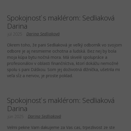
Spokojnosť s maklérom: Sedliaková
Darina
Darina Sedliaková
júl 2025
Okrem toho, že pani Sedliaková je veľký odborník vo svojom
odbore je aj nesmierne ochotna a ľudská. Bez nej by bola
moja kúpa bytu nočná mora. Má skvelé spolupráce a
profesionálov v oblasti finančníctva, ktorí dokážu nemožné
spolu s pani Dáškou. Som jej doživotná dlžníčka, ušetrila mi
veľa sĺz a nervov, je proste poklad.
Spokojnosť s maklérom: Sedliaková
Darina
Darina Sedliaková
jún 2025
Velmi pekne Vam dakujeme za Vas cas, trpezlivost ze ste