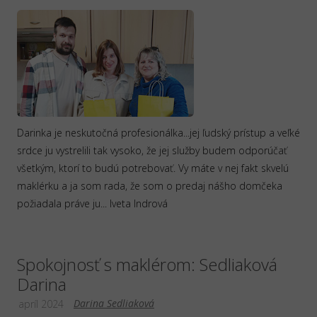
Darinka je neskutočná profesionálka...jej ľudský prístup a veľké
srdce ju vystrelili tak vysoko, že jej služby budem odporúčať
všetkým, ktorí to budú potrebovať. Vy máte v nej fakt skvelú
maklérku a ja som rada, že som o predaj nášho domčeka
požiadala práve ju... Iveta Indrová
Spokojnosť s maklérom: Sedliaková
Darina
Darina Sedliaková
apríl 2024