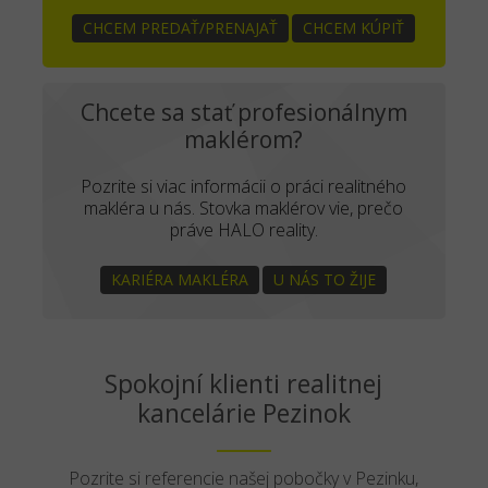
CHCEM PREDAŤ/PRENAJAŤ
CHCEM KÚPIŤ
Chcete sa stať profesionálnym
maklérom?
Pozrite si viac informácii o práci realitného
makléra u nás. Stovka maklérov vie, prečo
práve HALO reality.
KARIÉRA MAKLÉRA
U NÁS TO ŽIJE
Spokojní klienti realitnej
kancelárie Pezinok
Pozrite si referencie našej pobočky v Pezinku,