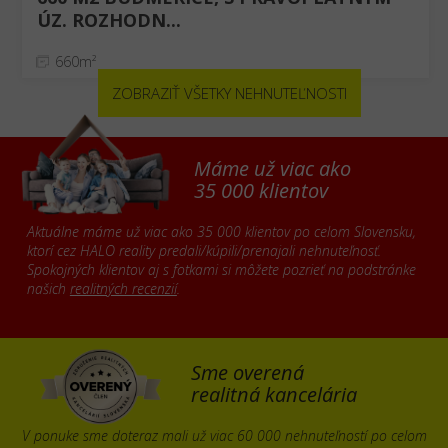
ÚZ. ROZHODN...
660m²
ZOBRAZIŤ VŠETKY NEHNUTEĽNOSTI
Máme už viac ako
35 000 klientov
Aktuálne máme už viac ako 35 000 klientov po celom Slovensku,
ktorí cez HALO reality predali/kúpili/prenajali nehnuteľnosť.
Spokojných klientov aj s fotkami si môžete pozrieť na podstránke
našich
realitných recenzií
.
Sme overená
realitná kancelária
V ponuke sme doteraz mali už viac 60 000 nehnuteľností po celom