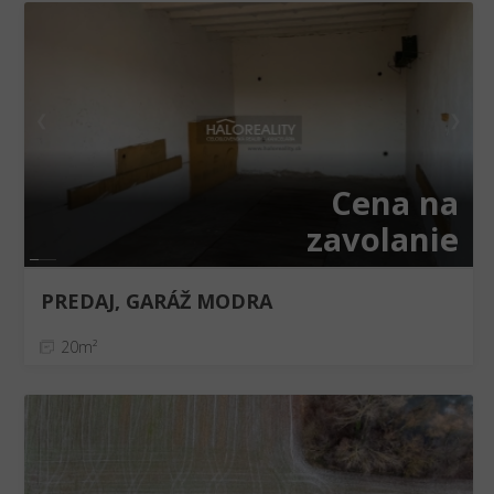
❮
❯
Cena na
zavolanie
PREDAJ, GARÁŽ MODRA
20m²