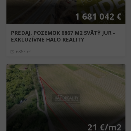
1 681 042 €
PREDAJ, POZEMOK 6867 M2 SVÄTÝ JUR -
EXKLUZÍVNE HALO REALITY
6867m²
❮
❯
21 €/m2