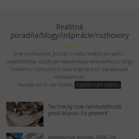
Realitná
poradňa/blogy/inšpirácie/rozhovory
Sme profesionáli, pozrite si našu realitnú poradňu -
najdôležitejšie otázky pri kúpe/predaji nehnuteľnosti, blogy
maklérov, rozhovory či naše inšpirácie pri zariaďovaní
nehnuteľnosti.
Nenašli ste čo ste hľadali,
napíšte nám otázku
.
Technický stav nehnuteľnosti
pred kúpou: čo preveriť
Interiérové trendy 2026: čo