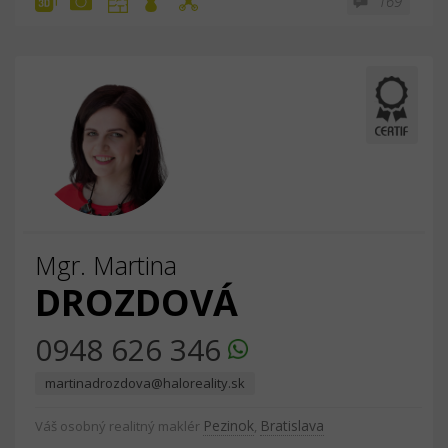
169
Mgr. Martina
DROZDOVÁ
0948 626 346
martinadrozdova@haloreality.sk
Pezinok
Bratislava
Váš osobný realitný maklér
,