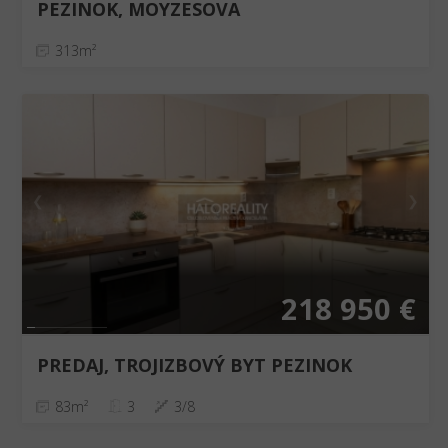
PEZINOK, MOYZESOVA
313m²
❮
❯
218 950 €
PREDAJ, TROJIZBOVÝ BYT PEZINOK
83m²
3
3/8