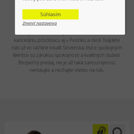
Profesionáli v realitách v Pezinku a
okolí
Súhlasím
Zmeniť nastavenia
Nechajte realitné služby na celoslovenskú realitnú
kanceláriu, pôsobiacu aj v Pezinku a okolí. Nájdete
nás už vo väčšine lokalít Slovenska, tisíce spokojných
klientov sú zárukou spokojnosti a kvalitných služieb.
Bezpečný predaj, nie je až taká samozrejmosť,
neriskujte a nechajte všetko na nás.