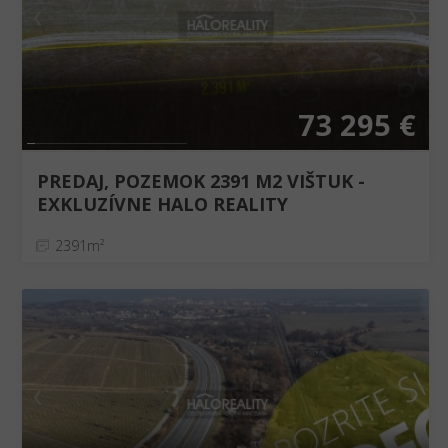
❮
❯
73 295 €
PREDAJ, POZEMOK 2391 M2 VIŠTUK -
EXKLUZÍVNE HALO REALITY
2391m²
❮
❯