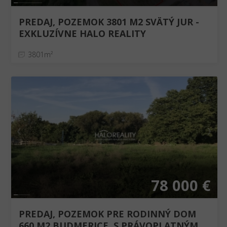
PREDAJ, POZEMOK 3801 M2 SVÄTÝ JUR -
EXKLUZÍVNE HALO REALITY
3801m²
❮
❯
78 000 €
PREDAJ, POZEMOK PRE RODINNÝ DOM
660 M2 BUDMERICE, S PRÁVOPLATNÝM