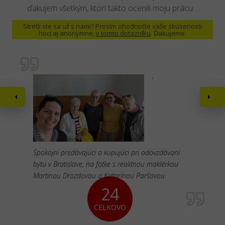
ďakujem všetkým, ktorí takto ocenili moju prácu. .
Stretli ste sa už s nami? Prosím ohodnoťte vaše skúsenosti
hoci aj anonymne,
v tomto dotazníku
. Ďakujeme.
'
Spokojní predávajúci a kupujúci pri odovzdávaní
bytu v Bratislave, na fotke s realitnou maklérkou
Martinou Drozdovou a Katarínou Paršovou.
24
CELKOVO