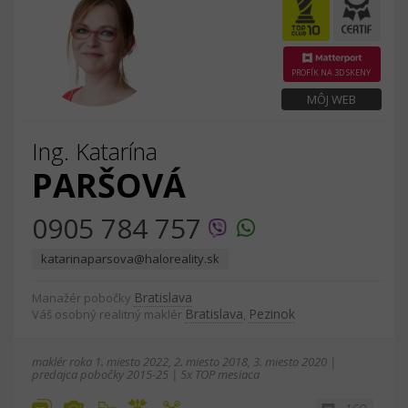
PROFÍK NA 3D SKENY
MÔJ WEB
Ing. Katarína
PARŠOVÁ
0905 784 757
katarinaparsova@haloreality.sk
Bratislava
Manažér pobočky
Bratislava
Pezinok
Váš osobný realitný maklér
,
maklér roka 1. miesto 2022, 2. miesto 2018, 3. miesto 2020 |
predajca pobočky 2015-25 | 5x TOP mesiaca