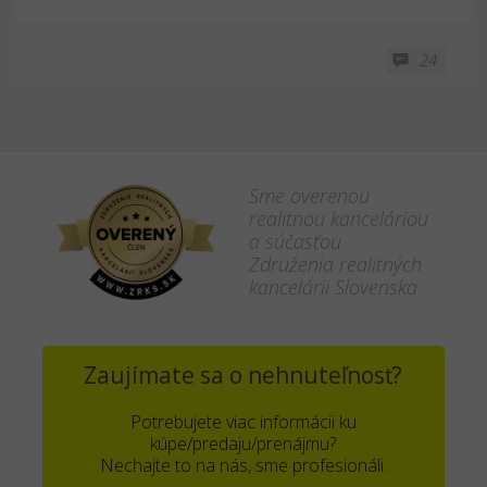
24
Sme overenou
realitnou kanceláriou
a súčasťou
Združenia realitných
kancelárii Slovenska
Zaujímate sa o nehnuteľnosť?
Potrebujete viac informácii ku
kúpe/predaju/prenájmu?
Nechajte to na nás, sme profesionáli.