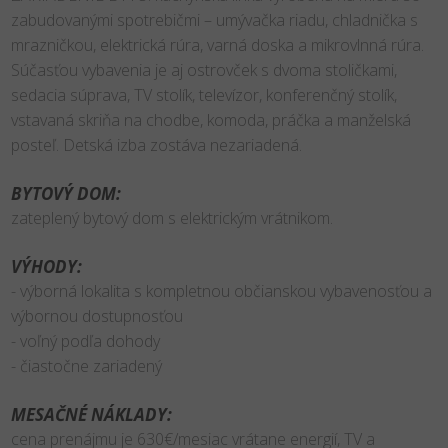
zabudovanými spotrebičmi – umývačka riadu, chladnička s
mrazničkou, elektrická rúra, varná doska a mikrovlnná rúra.
Súčasťou vybavenia je aj ostrovček s dvoma stoličkami,
sedacia súprava, TV stolík, televízor, konferenčný stolík,
vstavaná skriňa na chodbe, komoda, práčka a manželská
posteľ. Detská izba zostáva nezariadená.
BYTOVÝ DOM:
zateplený bytový dom s elektrickým vrátnikom.
VÝHODY:
- výborná lokalita s kompletnou občianskou vybavenosťou a
výbornou dostupnosťou
- voľný podľa dohody
- čiastočne zariadený
MESAČNÉ NÁKLADY:
cena prenájmu je 630€/mesiac vrátane energií, TV a