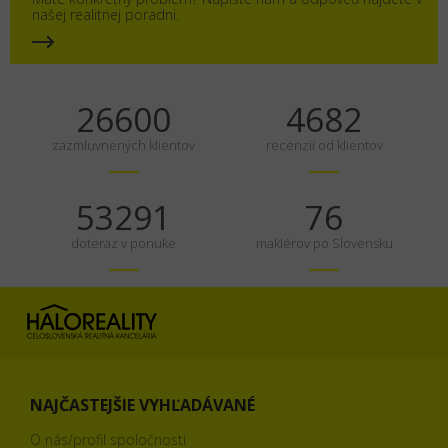
našej realitnej poradni.
35000
6160
zazmluvnených klientov
recenzií od klientov
70120
100
doteraz v ponuke
maklérov po Slovensku
NAJČASTEJŠIE VYHĽADÁVANÉ
O nás/profil spoločnosti