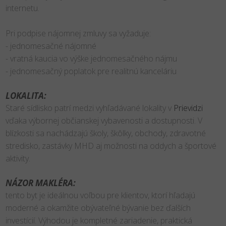
internetu.
Pri podpise nájomnej zmluvy sa vyžaduje:
- jednomesačné nájomné
- vratná kaucia vo výške jednomesačného nájmu
- jednomesačný poplatok pre realitnú kanceláriu
LOKALITA:
Staré sídlisko patrí medzi vyhľadávané lokality v
Prievidzi
vďaka výbornej občianskej vybavenosti a dostupnosti. V
blízkosti sa nachádzajú školy, škôlky, obchody, zdravotné
stredisko, zastávky MHD aj možnosti na oddych a športové
aktivity.
NÁZOR MAKLÉRA:
tento byt je ideálnou voľbou pre klientov, ktorí hľadajú
moderné a okamžite obývateľné bývanie bez ďalších
investícií. Výhodou je kompletné zariadenie, praktická