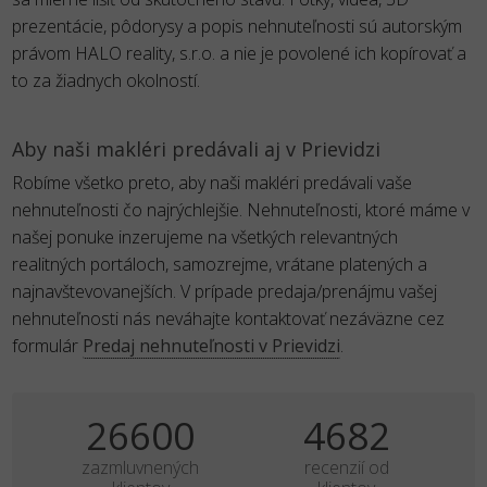
prezentácie, pôdorysy a popis nehnuteľnosti sú autorským
právom HALO reality, s.r.o. a nie je povolené ich kopírovať a
to za žiadnych okolností.
Aby naši makléri predávali aj v Prievidzi
Robíme všetko preto, aby naši makléri predávali vaše
nehnuteľnosti čo najrýchlejšie. Nehnuteľnosti, ktoré máme v
našej ponuke inzerujeme na všetkých relevantných
realitných portáloch, samozrejme, vrátane platených a
najnavštevovanejších. V prípade predaja/prenájmu vašej
nehnuteľnosti nás neváhajte kontaktovať nezáväzne cez
formulár
Predaj nehnuteľnosti v Prievidzi
.
35000
6160
zazmluvnených
recenzií od