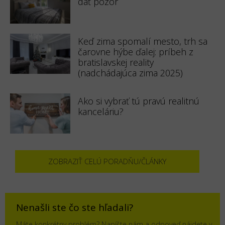
dať pozor
Keď zima spomalí mesto, trh sa
čarovne hýbe ďalej: príbeh z
bratislavskej reality
(nadchádajúca zima 2025)
Ako si vybrať tú pravú realitnú
kanceláriu?
ZOBRAZIŤ CELÚ PORADŇU/ČLÁNKY
Nenašli ste čo ste hľadali?
Máte konkrétny problém? Napíšte nám a odpoveď nájdete v