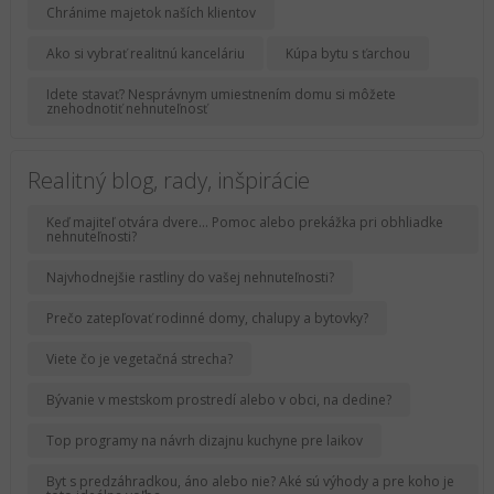
Chránime majetok naších klientov
Ako si vybrať realitnú kanceláriu
Kúpa bytu s ťarchou
Idete stavať? Nesprávnym umiestnením domu si môžete
znehodnotiť nehnuteľnosť
Realitný blog, rady, inšpirácie
Keď majiteľ otvára dvere... Pomoc alebo prekážka pri obhliadke
nehnuteľnosti?
Najvhodnejšie rastliny do vašej nehnuteľnosti?
Prečo zatepľovať rodinné domy, chalupy a bytovky?
Viete čo je vegetačná strecha?
Bývanie v mestskom prostredí alebo v obci, na dedine?
Top programy na návrh dizajnu kuchyne pre laikov
Byt s predzáhradkou, áno alebo nie? Aké sú výhody a pre koho je