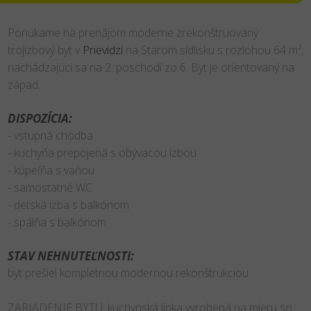
Ponúkame na prenájom moderne zrekonštruovaný
trojizbový byt v
Prievidzi
na Starom sídlisku s rozlohou 64 m²,
nachádzajúci sa na 2. poschodí zo 6. Byt je orientovaný na
západ.
DISPOZÍCIA:
- vstupná chodba
- kuchyňa prepojená s obývacou izbou
- kúpeľňa s vaňou
- samostatné WC
- detská izba s balkónom
- spálňa s balkónom
STAV NEHNUTEĽNOSTI:
byt prešiel kompletnou modernou rekonštrukciou.
ZARIADENIE BYTU: kuchynská linka vyrobená na mieru so