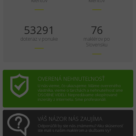
klientov
klientov
70120
100
doteraz v ponuke
maklérov po
Slovensku
OVERENÁ NEHNUTEĽNOSŤ
U nás vieme, čo ukazujeme. Máme overeného
vlastníka, vieme o ťarchách a nehnuteľnosť sme
OSOBNE VIDELI. Nepredávame okopírované
inzeráty z internetu. Sme profesionáli.
VÁŠ NÁZOR NÁS ZAUJÍMA
Odporúčili by ste nás známemu? Aku skúsenosť
ste mali s naším maklérom a službami Vy?