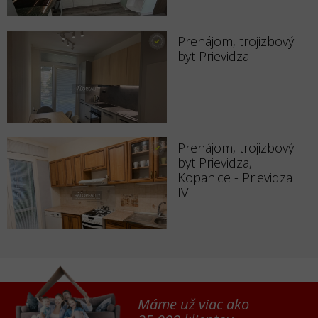
Prenájom, trojizbový
byt Prievidza
Prenájom, trojizbový
byt Prievidza,
Kopanice - Prievidza
IV
Máme už viac ako