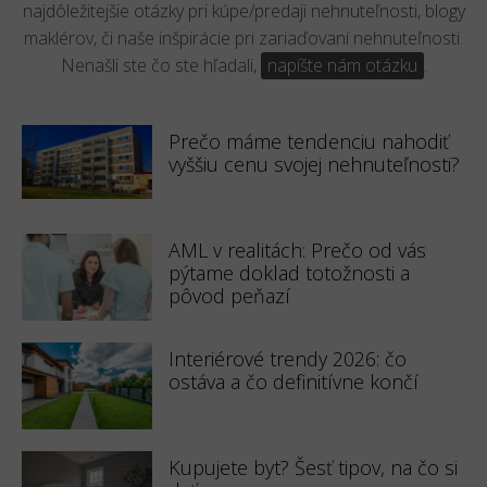
najdôležitejšie otázky pri kúpe/predaji nehnuteľnosti, blogy
maklérov, či naše inšpirácie pri zariaďovaní nehnuteľnosti.
Nenašli ste čo ste hľadali,
napíšte nám otázku
.
Prečo máme tendenciu nahodiť
vyššiu cenu svojej nehnuteľnosti?
AML v realitách: Prečo od vás
pýtame doklad totožnosti a
pôvod peňazí
Interiérové trendy 2026: čo
ostáva a čo definitívne končí
Kupujete byt? Šesť tipov, na čo si