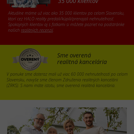
35 000 klientov
Aktuálne máme už viac ako 35 000 klientov po celom Slovensku,
ktorí cez HALO reality predali/kúpili/prenajali nehnuteľnosť.
Spokojných klientov aj s fotkami si môžete pozrieť na podstránke
našich
realitných recenzií
.
Sme overená
realitná kancelária
V ponuke sme doteraz mali už viac 60 000 nehnuteľností po celom
Slovensku, navyše sme členom Združenia realitných kancelárii
(ZRKS). S nami máte istotu, sme overená realitná kancelária.