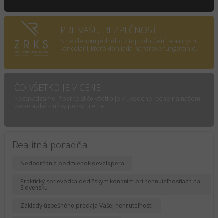
PRE VAŠU BEZPEČNOSŤ
Sme členom jedného z top združení realitných
kancelárii, ktoré dohliada na férove fungovanie.
ČO VŠETKO JE V CENE
Nezavádzame. Pozrite si čo všetko je v uvedenej cene na našom
webe a aké služby poskytujeme.
Realitná poradňa
Nedodržanie podmienok developera
Praktický sprievodca dedičským konaním pri nehnuteľnostiach na
Slovensku
Základy úspešného predaja Vašej nehnuteľnosti