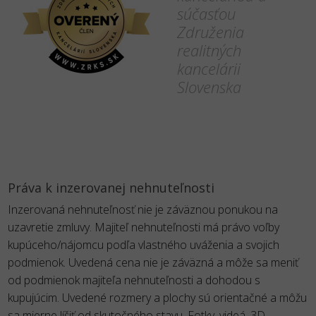
súčasťou
Združenia
realitných
kancelárii
Slovenska
Práva k inzerovanej nehnuteľnosti
Inzerovaná nehnuteľnosť nie je záväznou ponukou na
uzavretie zmluvy. Majiteľ nehnuteľnosti má právo voľby
kupúceho/nájomcu podľa vlastného uváženia a svojich
podmienok. Uvedená cena nie je záväzná a môže sa meniť
od podmienok majiteľa nehnuteľnosti a dohodou s
kupujúcim. Uvedené rozmery a plochy sú orientačné a môžu
sa mierne líšiť od skutočného stavu. Fotky, videá, 3D