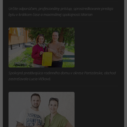
Určite odporúčam, profesionálny prístup, sprostredkovanie predaja
bytu v krátkom čase a maximálnej spokojnosti.Marian
Spokojná predávajúca rodinného domu v okrese Partizánske, obchod
zastrešovala Lucia Vlčková.