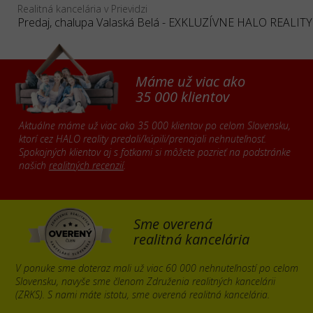
Realitná kancelária v Prievidzi
Predaj, chalupa Valaská Belá - EXKLUZÍVNE HALO REALITY
Máme už viac ako
35 000 klientov
Aktuálne máme už viac ako 35 000 klientov po celom Slovensku,
ktorí cez HALO reality predali/kúpili/prenajali nehnuteľnosť.
Spokojných klientov aj s fotkami si môžete pozrieť na podstránke
našich
realitných recenzií
.
Sme overená
realitná kancelária
V ponuke sme doteraz mali už viac 60 000 nehnuteľností po celom
Slovensku, navyše sme členom Združenia realitných kancelárii
(ZRKS). S nami máte istotu, sme overená realitná kancelária.