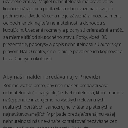
uzavretie zmluvy. Majiteľ nehnuteľnosti má právo voľby
kupúceho/nájomcu podľa vlastného uváženia a svojich
podmienok. Uvedená cena nie je záväzná a môže sa meniť
od podmienok majiteľa nehnuteľnosti a dohodou s
kupujúcim. Uvedené rozmery a plochy sú orientačné a môžu
sa mierne líšiť od skutočného stavu. Fotky, videá, 3D
prezentácie, pôdorysy a popis nehnuteľnosti sú autorským
právom HALO reality, s.r.o. a nie je povolené ich kopírovať a
to za žiadnych okolností.
Aby naši makléri predávali aj v Prievidzi
Robíme všetko preto, aby naši makléri predávali vaše
nehnuteľnosti čo najrýchlejšie. Nehnuteľnosti, ktoré máme v
našej ponuke inzerujeme na všetkých relevantných
realitných portáloch, samozrejme, vrátane platených a
najnavštevovanejších. V prípade predaja/prenájmu vašej
nehnuteľnosti nás neváhajte kontaktovať nezáväzne cez