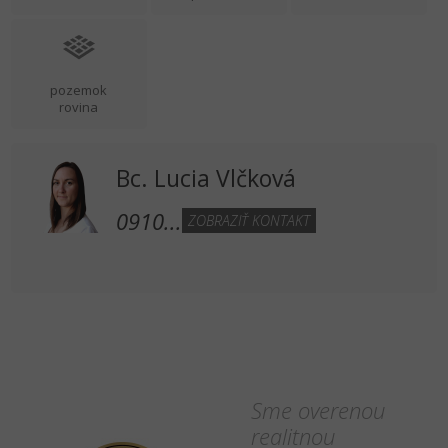
pozemok
rovina
Bc. Lucia Vlčková
0910...
ZOBRAZIŤ KONTAKT
Sme overenou
realitnou