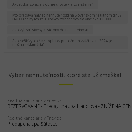
Akustická izolácia v dome či byte - je to riešenie?
Kto predáva najviac nehnuteľností na Slovenskom realitnom trhu?
HALO reality ich za 10 rokov zobchodovala viac ako 11 000
Ako vybrať závesy a záclony do nehnuteľnosti
Ako riešiť vysoké nedoplatky pri ročnom vyúčtovaní 2024, je
možná reklamácia?
Výber nehnuteľnosti, ktoré ste už zmeškali:
Realitná kancelária v Prievidzi
Realitná kancelária v Prievidzi
Predaj, chalupa Šútovce