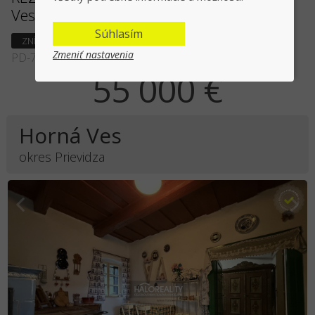
Ves - EXKLUZÍVNE HALO REALITY
Súhlasím
ZNÍŽENÁ CENA
Zmeniť nastavenia
PD-72076
55 000 €
Horná Ves
okres Prievidza