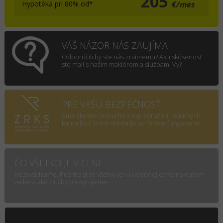
205
Hypotéka pri 80% od*
€/mes
VÁŠ NÁZOR NÁS ZAUJÍMA
Odporúčili by ste nás známemu? Aku skúsenosť
ste mali s naším maklérom a službami Vy?
PRE VAŠU BEZPEČNOSŤ
Sme členom jedného z top združení realitných
kancelárii, ktoré dohliada na férove fungovanie.
ČO VŠETKO JE V CENE
Nezavádzame. Pozrite si čo všetko je v uvedenej cene na našom
webe a aké služby poskytujeme.