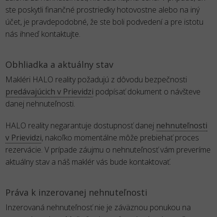
ste poskytli finančné prostriedky hotovostne alebo na iný
účet, je pravdepodobné, že ste boli podvedení a pre istotu
nás ihneď kontaktujte.
Obhliadka a aktuálny stav
Makléri HALO reality požadujú z dôvodu bezpečnosti
predávajúcich v Prievidzi
podpísať dokument o návšteve
danej nehnuteľnosti.
HALO reality negarantuje dostupnosť danej
nehnuteľnosti
v Prievidzi
, nakoľko momentálne môže prebiehať proces
rezervácie. V prípade záujmu o nehnuteľnosť vám preveríme
aktuálny stav a náš maklér vás bude kontaktovať.
Práva k inzerovanej nehnuteľnosti
Inzerovaná nehnuteľnosť nie je záväznou ponukou na