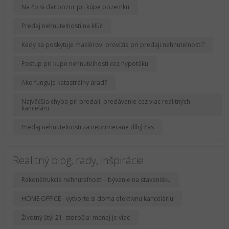
Na čo si dať pozor pri kúpe pozemku
Predaj nehnuteľnosti na kľúč
Kedy sa poskytuje maklérovi provízia pri predaji nehnuteľnosti?
Postup pri kúpe nehnuteľnosti cez hypotéku
Ako funguje katastrálny úrad?
Najväčšia chyba pri predaji: predávanie cez viac realitných
kancelárii
Predaj nehnuteľnosti za neprimerane dlhý čas
Realitný blog, rady, inšpirácie
Rekonštrukcia nehnuteľnosti - bývanie na stavenisku
HOME OFFICE - vytvorte si doma efektívnu kanceláriu
Životný štýl 21. storočia: menej je viac