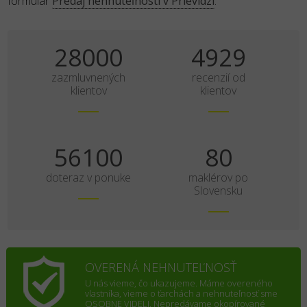
formulár
Predaj nehnuteľnosti v Prievidzi
.
35000
6161
zazmluvnených
recenzií od
klientov
klientov
70125
100
doteraz v ponuke
maklérov po
Slovensku
OVERENÁ NEHNUTEĽNOSŤ
U nás vieme, čo ukazujeme. Máme overeného
vlastníka, vieme o ťarchách a nehnuteľnosť sme
OSOBNE VIDELI. Nepredávame okopírované