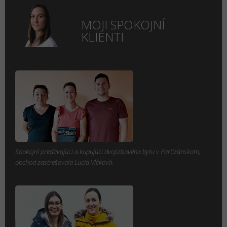
MOJI SPOKOJNÍ
KLIENTI
Spokojní predávajúci a kupujúci dvojizbového bytu v Partizánskom,
obchod zastrešovala Lucia Vlčková.