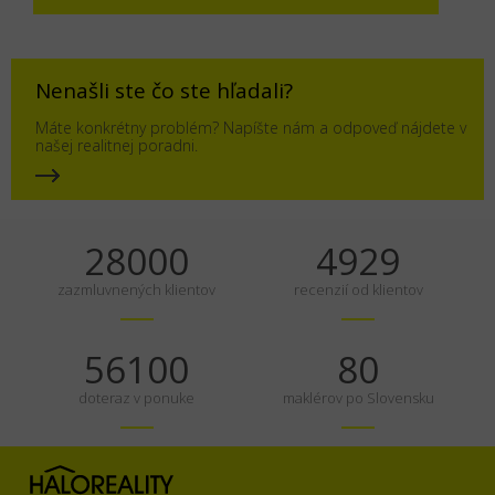
Nenašli ste čo ste hľadali?
Máte konkrétny problém? Napíšte nám a odpoveď nájdete v
našej realitnej poradni.
35000
6161
zazmluvnených klientov
recenzií od klientov
70125
100
doteraz v ponuke
maklérov po Slovensku