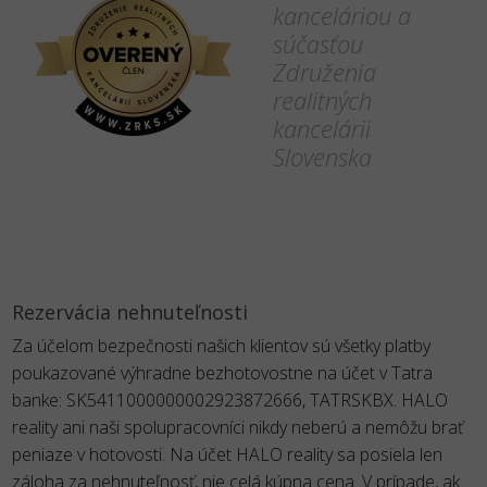
kanceláriou a
súčasťou
Združenia
realitných
kancelárii
Slovenska
Rezervácia nehnuteľnosti
Za účelom bezpečnosti našich klientov sú všetky platby
poukazované výhradne bezhotovostne na účet v Tatra
banke: SK5411000000002923872666, TATRSKBX. HALO
reality ani naši spolupracovníci nikdy neberú a nemôžu brať
peniaze v hotovosti. Na účet HALO reality sa posiela len
záloha za nehnuteľnosť, nie celá kúpna cena. V prípade, ak