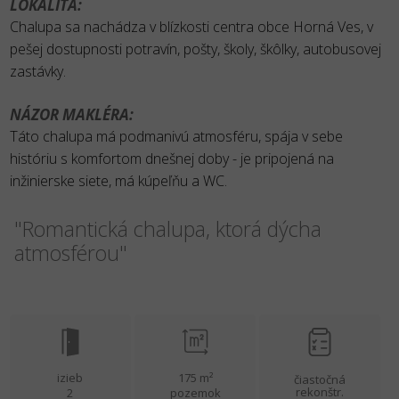
LOKALITA:
Chalupa sa nachádza v blízkosti centra obce Horná Ves, v
pešej dostupnosti potravín, pošty, školy, škôlky, autobusovej
zastávky.
NÁZOR MAKLÉRA:
Táto chalupa má podmanivú atmosféru, spája v sebe
históriu s komfortom dnešnej doby - je pripojená na
inžinierske siete, má kúpeľňu a WC.
"Romantická chalupa, ktorá dýcha
atmosférou"
izieb
175 m²
čiastočná
rekonštr.
2
pozemok