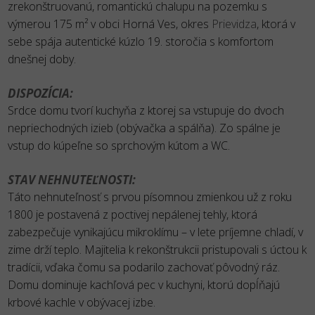
zrekonštruovanú, romantickú chalupu na pozemku s
výmerou 175 m² v obci Horná Ves, okres
Prievidza
, ktorá v
sebe spája autentické kúzlo 19. storočia s komfortom
dnešnej doby.
DISPOZÍCIA:
Srdce domu tvorí kuchyňa z ktorej sa vstupuje do dvoch
nepriechodných izieb (obývačka a spálňa). Zo spálne je
vstup do kúpeľne so sprchovým kútom a WC.
STAV NEHNUTEĽNOSTI:
Táto nehnuteľnosť s prvou písomnou zmienkou už z roku
1800 je postavená z poctivej nepálenej tehly, ktorá
zabezpečuje vynikajúcu mikroklímu – v lete príjemne chladí, v
zime drží teplo. Majitelia k rekonštrukcii pristupovali s úctou k
tradícii, vďaka čomu sa podarilo zachovať pôvodný ráz.
Domu dominuje kachľová pec v kuchyni, ktorú dopĺňajú
krbové kachle v obývacej izbe.