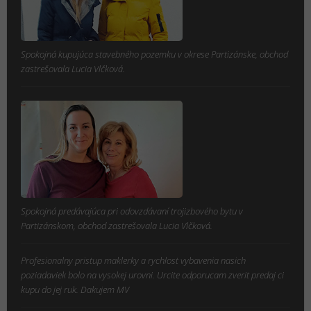
Spokojná kupujúca stavebného pozemku v okrese Partizánske, obchod
zastrešovala Lucia Vlčková.
Spokojná predávajúca pri odovzdávaní trojizbového bytu v
Partizánskom, obchod zastrešovala Lucia Vlčková.
Profesionalny pristup maklerky a rychlost vybavenia nasich
poziadaviek bolo na vysokej urovni. Urcite odporucam zverit predaj ci
kupu do jej ruk. Dakujem MV