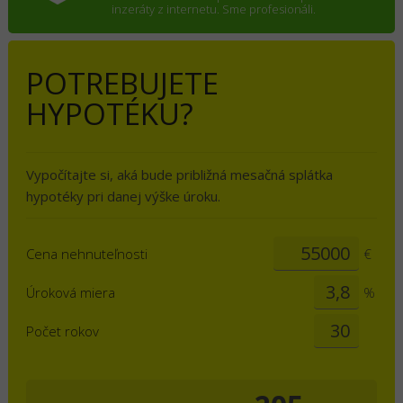
inzeráty z internetu. Sme profesionáli.
POTREBUJETE
HYPOTÉKU?
Vypočítajte si, aká bude približná mesačná splátka
hypotéky pri danej výške úroku.
Cena nehnuteľnosti
€
Úroková miera
%
Počet rokov