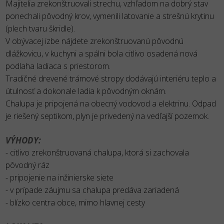
Majitelia zrekonštruovali strechu, vzhľadom na dobrý stav
ponechali pôvodný krov, vymenili latovanie a strešnú krytinu
(plech tvaru škridle).
V obývacej izbe nájdete zrekonštruovanú pôvodnú
dlážkovicu, v kuchyni a spálni bola citlivo osadená nová
podlaha ladiaca s priestorom.
Tradičné drevené trámové stropy dodávajú interiéru teplo a
útulnosť a dokonale ladia k pôvodným oknám.
Chalupa je pripojená na obecný vodovod a elektrinu. Odpad
je riešený septikom, plyn je privedený na vedľajší pozemok.
VÝHODY:
- citlivo zrekonštruovaná chalupa, ktorá si zachovala
pôvodný ráz
- pripojenie na inžinierske siete
- v prípade záujmu sa chalupa predáva zariadená
- blízko centra obce, mimo hlavnej cesty