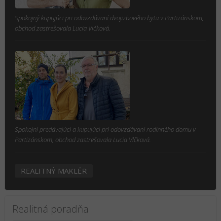
Spokojný kupujúci pri odovzdávaní dvojizbového bytu v Partizánskom,
obchod zastrešovala Lucia Vlčková.
Spokojní predávajúci a kupujúci pri odovzdávaní rodinného domu v
Partizánskom, obchod zastrešovala Lucia Vlčková.
REALITNÝ MAKLÉR
Realitná poradňa