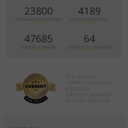
35000
6161
zazmluvnených klientov
recenzií od klientov
70125
100
doteraz v ponuke
maklérov po Slovensku
Sme overenou
realitnou kanceláriou
a súčasťou
Združenia realitných
kancelárii Slovenska