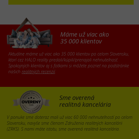
Máme už viac ako
35 000 klientov
Aktuálne máme už viac ako 35 000 klientov po celom Slovensku,
ktorí cez HALO reality predali/kúpili/prenajali nehnuteľnosť.
Spokojných klientov aj s fotkami si môžete pozrieť na podstránke
našich
realitných recenzií
.
Sme overená
realitná kancelária
V ponuke sme doteraz mali už viac 60 000 nehnuteľností po celom
Slovensku, navyše sme členom Združenia realitných kancelárii
(ZRKS). S nami máte istotu, sme overená realitná kancelária.