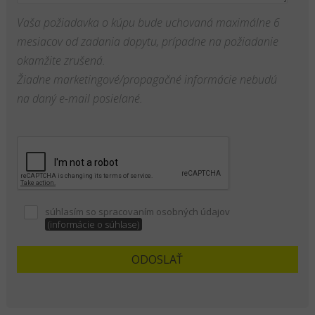
Vaša požiadavka o kúpu bude uchovaná maximálne 6
mesiacov od zadania dopytu, prípadne na požiadanie
okamžite zrušená.
Žiadne marketingové/propagačné informácie nebudú
na daný e-mail posielané.
súhlasím so spracovaním osobných údajov
(informácie o súhlase)
ODOSLAŤ