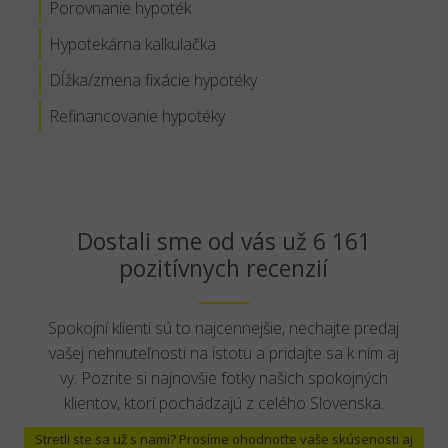
Porovnanie hypoték
Hypotekárna kalkulačka
Dĺžka/zmena fixácie hypotéky
Refinancovanie hypotéky
Dostali sme od vás už 6 161
pozitívnych recenzií
Spokojní klienti sú to najcennejšie, nechajte predaj
vašej nehnuteľnosti na istotu a pridajte sa k ním aj
vy. Pozrite si najnovšie fotky našich spokojných
klientov, ktorí pochádzajú z celého Slovenska.
Stretli ste sa už s nami? Prosíme ohodnoťte vaše skúsenosti aj