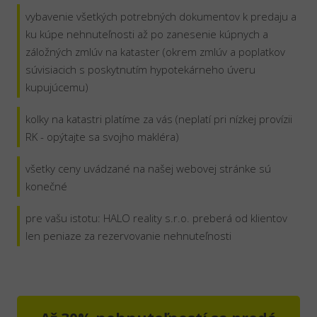
vybavenie všetkých potrebných dokumentov k predaju a
ku kúpe nehnuteľnosti až po zanesenie kúpnych a
záložných zmlúv na kataster (okrem zmlúv a poplatkov
súvisiacich s poskytnutím hypotekárneho úveru
kupujúcemu)
kolky na katastri platíme za vás (neplatí pri nízkej provízii
RK - opýtajte sa svojho makléra)
všetky ceny uvádzané na našej webovej stránke sú
konečné
pre vašu istotu: HALO reality s.r.o. preberá od klientov
len peniaze za rezervovanie nehnuteľnosti