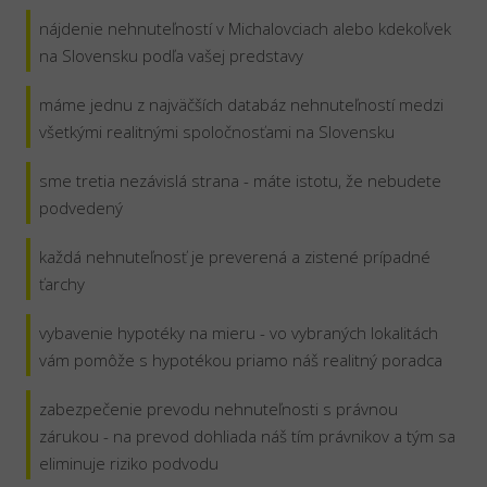
nájdenie nehnuteľností v Michalovciach alebo kdekoľvek
na Slovensku podľa vašej predstavy
máme jednu z najväčších databáz nehnuteľností medzi
všetkými realitnými spoločnosťami na Slovensku
sme tretia nezávislá strana - máte istotu, že nebudete
podvedený
každá nehnuteľnosť je preverená a zistené prípadné
ťarchy
vybavenie hypotéky na mieru - vo vybraných lokalitách
vám pomôže s hypotékou priamo náš realitný poradca
zabezpečenie prevodu nehnuteľnosti s právnou
zárukou - na prevod dohliada náš tím právnikov a tým sa
eliminuje riziko podvodu