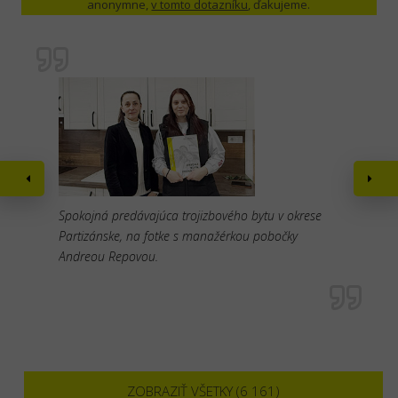
anonymne,
v tomto dotazníku
, ďakujeme.
Spokojná predávajúca trojizbového bytu v okrese
Partizánske, na fotke s manažérkou pobočky
Andreou Repovou.
ZOBRAZIŤ VŠETKY (6 161)