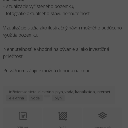
- vizualizácie vyčisteného pozemku,
- fotografie aktuálneho stavu nehnuteľnosti
Vizualizácie slúžia ako ilustračný návrh možného budúceho
využitia pozemku.
Nehnuteľnosť je vhodná na bývanie aj ako investičná
príležitosť.
Pri vážnom záujme možná dohoda na cene
Inžinierske siete:
elektrina, plyn, voda, kanalizácia, internet
elektrina
voda
plyn
278 m²
9x31
pozemok