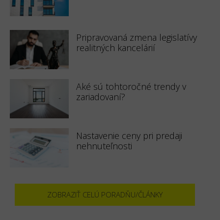
Pripravovaná zmena legislatívy
realitných kancelárií
Aké sú tohtoročné trendy v
zariadovaní?
Nastavenie ceny pri predaji
nehnuteľnosti
ZOBRAZIŤ CELÚ PORADŇU/ČLÁNKY