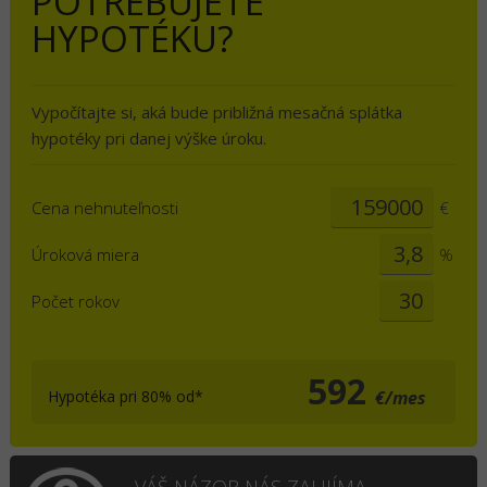
POTREBUJETE
HYPOTÉKU?
Vypočítajte si, aká bude približná mesačná splátka
hypotéky pri danej výške úroku.
Cena nehnuteľnosti
€
Úroková miera
%
Počet rokov
592
Hypotéka pri 80% od*
€/mes