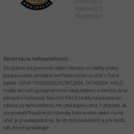
realitných
kancelárii
Slovenska
Rezervácia nehnuteľnosti
Za účelom bezpečnosti našich klientov sú všetky platby
poukazované výhradne bezhotovostne na účet v Tatra
banke: SK5411000000002923872666, TATRSKBX. HALO
reality ani naši spolupracovníci nikdy neberú a nemôžu brať
peniaze v hotovosti. Na účet HALO reality sa posiela len
záloha za nehnuteľnosť, nie celá kúpna cena. V prípade, ak
ste poskytli finančné prostriedky hotovostne alebo na iný
účet, je pravdepodobné, že ste boli podvedení a pre istotu
nás ihneď kontaktujte.