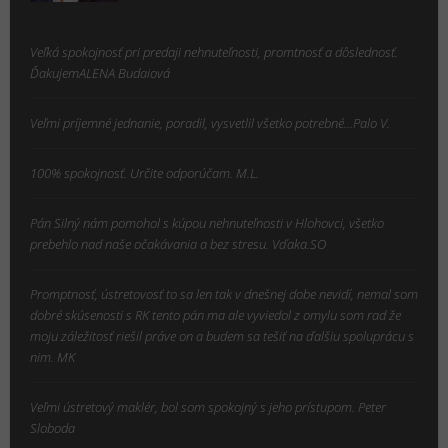
Veľká spokojnosť pri predaji nehnuteľnosti, promtnosť a dôslednosť.
ĎakujemALENA Budaiová
Veľmi príjemné jednanie, poradil, vysvetlil všetko potrebné...Palo V.
100% spokojnosť. Určite odporúčam. M.L.
Pán Silný nám pomohol s kúpou nehnuteľnosti v Hlohovci, všetko
prebehlo nad naše očakávania a bez stresu. Vďaka.SO
Promptnosť, ústretovosť to sa len tak v dnešnej dobe nevidí, nemal som
dobré skúsenosti s RK tento pán ma ale vyviedol z omylu som rad že
moju záležitosť riešil práve on a budem sa tešiť na ďalšiu spoluprácu s
nim. MK
Veľmi ústretový maklér, bol som spokojný s jeho prístupom. Peter
Sloboda