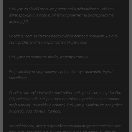
Ďakujem za skvelú prácu pri predaji našej nehnuteľnosti. Boli sme
úplne spokojní s prácou p. Silného a prajeme mu ďalšie pracovné
úspechy. J.K
Chcela by som sa strašne poďakovať za pomoc z predajom. Bolo to
veľmi profesionálne a nápomocné ďakujem.Viola
Ďakujeme za pomoc pri predaji pozemku.Patrik S.
Profesionálny prístup spojený s príjemným vystupovaním. Ingrid
Marafková
Chcel by som vyjadriť svoju maximálnu spokojnosť s prácou p.Silného.
Od prvého kontaktu až po uzavretie zmluvy o predaji bol mimoriadne
profesionálny, priateľský a ochotný. Ďakujem p. Silnému za jeho prácu
pri predaji rod. domu.P. Rampák
So spoluprácou, ako aj organizáciou predaja mojej nehnuteľnosti som