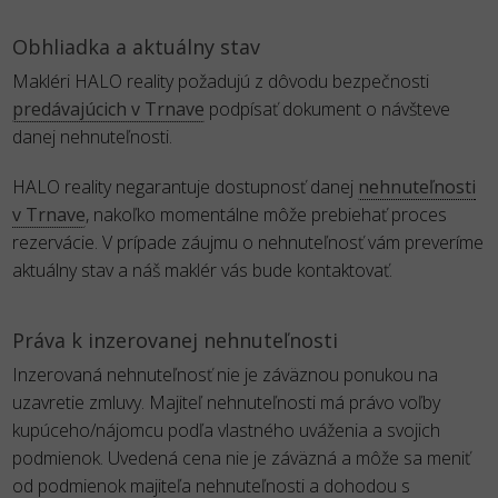
Obhliadka a aktuálny stav
Makléri HALO reality požadujú z dôvodu bezpečnosti
predávajúcich v Trnave
podpísať dokument o návšteve
danej nehnuteľnosti.
HALO reality negarantuje dostupnosť danej
nehnuteľnosti
v Trnave
, nakoľko momentálne môže prebiehať proces
rezervácie. V prípade záujmu o nehnuteľnosť vám preveríme
aktuálny stav a náš maklér vás bude kontaktovať.
Práva k inzerovanej nehnuteľnosti
Inzerovaná nehnuteľnosť nie je záväznou ponukou na
uzavretie zmluvy. Majiteľ nehnuteľnosti má právo voľby
kupúceho/nájomcu podľa vlastného uváženia a svojich
podmienok. Uvedená cena nie je záväzná a môže sa meniť
od podmienok majiteľa nehnuteľnosti a dohodou s