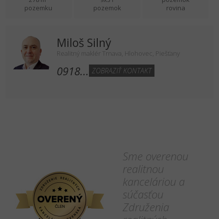
pozemku
pozemok
rovina
Miloš Silný
Realitný maklér Trnava, Hlohovec, Piešťany
0918...
ZOBRAZIŤ KONTAKT
Sme overenou
realitnou
kanceláriou a
súčasťou
Združenia