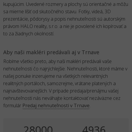
kupujúcim. Uvedené rozmery a plochy sú orientačné a môžu
sa mierne líšiť od skutočného stavu. Fotky, videá, 3D
prezentácie, pôdorysy a popis nehnuteľnosti sú autorským
právom HALO reality, s.r.o. a nie je povolené ich kopírovať a
to za žiadnych okolností.
Aby naši makléri predávali aj v Trnave
Robíme všetko preto, aby naši makléri predávali vaše
nehnuteľnosti čo najrýchlejšie. Nehnuteľnosti, ktoré máme v
našej ponuke inzerujeme na všetkých relevantných
realitných portáloch, samozrejme, vrátane platených a
najnavštevovanejších. V prípade predaja/prenájmu vašej
nehnuteľnosti nás neváhajte kontaktovať nezáväzne cez
formulár
Predaj nehnuteľnosti v Trnave
.
35000
6170