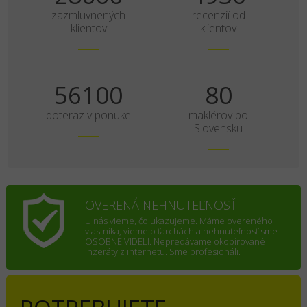
zazmluvnených
recenzií od
klientov
klientov
70125
100
doteraz v ponuke
maklérov po
Slovensku
OVERENÁ NEHNUTEĽNOSŤ
U nás vieme, čo ukazujeme. Máme overeného
vlastníka, vieme o ťarchách a nehnuteľnosť sme
OSOBNE VIDELI. Nepredávame okopírované
inzeráty z internetu. Sme profesionáli.