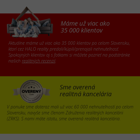
Máme už viac ako
35 000 klientov
Aktuálne máme už viac ako 35 000 klientov po celom Slovensku,
ktorí cez HALO reality predali/kúpili/prenajali nehnuteľnosť.
Spokojných klientov aj s fotkami si môžete pozrieť na podstránke
našich
realitných recenzií
.
Sme overená
realitná kancelária
V ponuke sme doteraz mali už viac 60 000 nehnuteľností po celom
Slovensku, navyše sme členom Združenia realitných kancelárii
(ZRKS). S nami máte istotu, sme overená realitná kancelária.