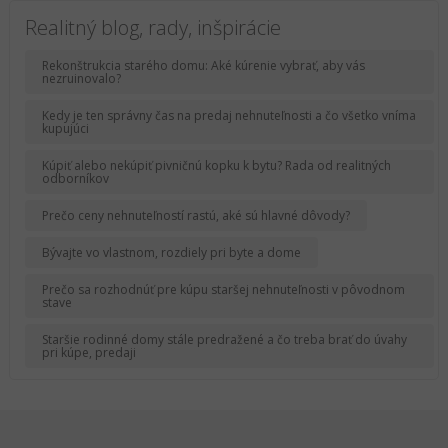
Realitný blog, rady, inšpirácie
Rekonštrukcia starého domu: Aké kúrenie vybrať, aby vás
nezruinovalo?
Kedy je ten správny čas na predaj nehnuteľnosti a čo všetko vníma
kupujúci
Kúpiť alebo nekúpiť pivničnú kopku k bytu? Rada od realitných
odborníkov
Prečo ceny nehnuteľností rastú, aké sú hlavné dôvody?
Bývajte vo vlastnom, rozdiely pri byte a dome
Prečo sa rozhodnúť pre kúpu staršej nehnuteľnosti v pôvodnom
stave
Staršie rodinné domy stále predražené a čo treba brať do úvahy
pri kúpe, predaji