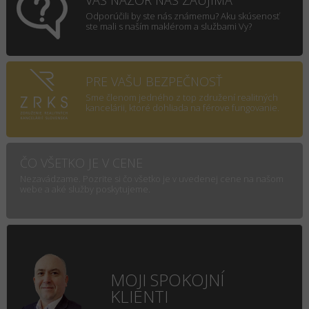
VÁŠ NÁZOR NÁS ZAUJÍMA
Odporúčili by ste nás známemu? Aku skúsenosť
ste mali s naším maklérom a službami Vy?
PRE VAŠU BEZPEČNOSŤ
Sme členom jedného z top združení realitných
kancelárii, ktoré dohliada na férove fungovanie.
ČO VŠETKO JE V CENE
Nezavádzame. Pozrite si čo všetko je v uvedenej cene na našom
webe a aké služby poskytujeme.
MOJI SPOKOJNÍ
KLIENTI