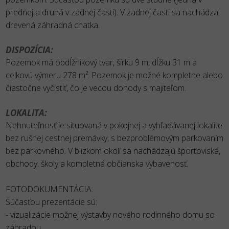
prednej a druhá v zadnej časti). V zadnej časti sa nachádza
drevená záhradná chatka.
DISPOZÍCIA:
Pozemok má obdĺžnikový tvar, šírku 9 m, dĺžku 31 m a
celkovú výmeru 278 m². Pozemok je možné kompletne alebo
čiastočne vyčistiť, čo je vecou dohody s majiteľom.
LOKALITA:
Nehnuteľnosť je situovaná v pokojnej a vyhľadávanej lokalite
bez rušnej cestnej premávky, s bezproblémovým parkovaním
bez parkovného. V blízkom okolí sa nachádzajú športoviská,
obchody, školy a kompletná občianska vybavenosť.
FOTODOKUMENTÁCIA:
Súčasťou prezentácie sú:
- vizualizácie možnej výstavby nového rodinného domu so
záhradou,