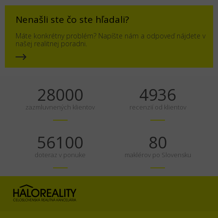
Nenašli ste čo ste hľadali?
Máte konkrétny problém? Napíšte nám a odpoveď nájdete v
našej realitnej poradni.
35000
6170
zazmluvnených klientov
recenzií od klientov
70125
100
doteraz v ponuke
maklérov po Slovensku