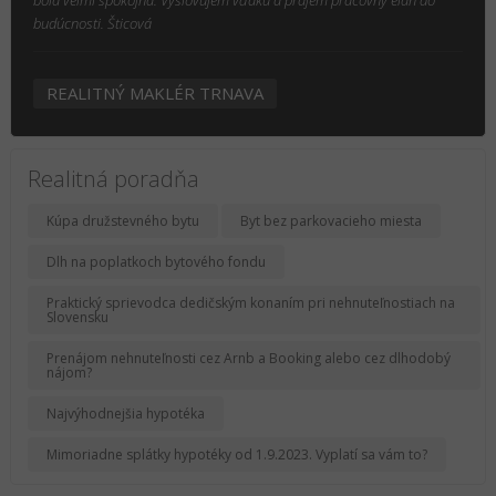
bola veľmi spokojná. Vyslovujem vďaku a prajem pracovný elán do
budúcnosti. Šticová
REALITNÝ MAKLÉR TRNAVA
Realitná poradňa
Kúpa družstevného bytu
Byt bez parkovacieho miesta
Dlh na poplatkoch bytového fondu
Praktický sprievodca dedičským konaním pri nehnuteľnostiach na
Slovensku
Prenájom nehnuteľnosti cez Arnb a Booking alebo cez dlhodobý
nájom?
Najvýhodnejšia hypotéka
Mimoriadne splátky hypotéky od 1.9.2023. Vyplatí sa vám to?