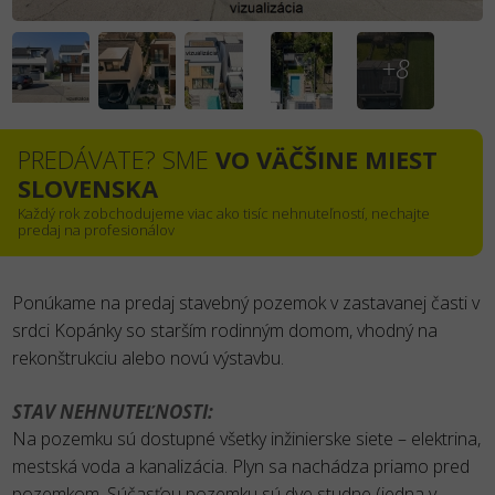
+8
PREDÁVATE? SME
VO VÄČŠINE MIEST
SLOVENSKA
Každý rok zobchodujeme viac ako tisíc nehnuteľností, nechajte
predaj na profesionálov
Ponúkame na predaj stavebný pozemok v zastavanej časti v
srdci Kopánky so starším rodinným domom, vhodný na
rekonštrukciu alebo novú výstavbu.
STAV NEHNUTEĽNOSTI:
Na pozemku sú dostupné všetky inžinierske siete – elektrina,
mestská voda a kanalizácia. Plyn sa nachádza priamo pred
pozemkom. Súčasťou pozemku sú dve studne (jedna v