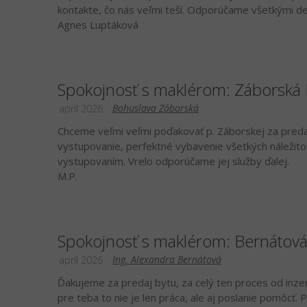
kontakte, čo nás veľmi teší. Odporúčame všetkými des
Agnes Luptáková
Spokojnosť s maklérom: Záborská
Bohuslava Záborská
apríl 2026
Chceme veľmi veľmi poďakovať p. Záborskej za predaj
vystupovanie, perfektné vybavenie všetkých náležito
vystupovaním. Vrelo odporúčame jej služby ďalej.
M.P.
Spokojnosť s maklérom: Bernátová
Ing. Alexandra Bernátová
apríl 2026
Ďakujeme za predaj bytu, za celý ten proces od inzer
pre teba to nie je len práca, ale aj poslanie pomôcť. 