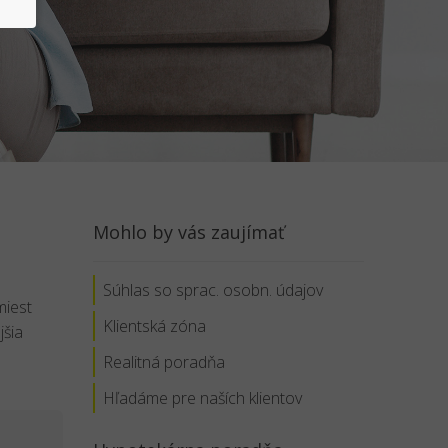
Mohlo by vás zaujímať
Súhlas so sprac. osobn. údajov
miest
Klientská zóna
jšia
Realitná poradňa
Hľadáme pre naších klientov