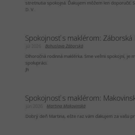
stretnutia spokojná. Ďakujem môžem len doporučiť.
D. V.
Spokojnosť s maklérom: Záborská
Bohuslava Záborská
júl 2026
Dlhoročná rodinná maklérka. Sme veľmi spokojní, je mil
spolupráci.
Jh
Spokojnosť s maklérom: Makovinsk
Martina Makovinská
jún 2026
Dobrý deň Martina, ešte raz vám ďakujem za vašu prof