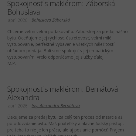
Spokojnosť s maklérom: Záborská
Bohuslava
Bohuslava Záborská
apríl 2026
Chceme veľmi veľmi poďakovať p. Záborskej za predaj nášho
bytu. Oceňujeme jej rýchlosť, ústretovosť, veľmi milé
vystupovanie, perfektné vybavenie všetkých náležitostí
ohľadom predaja. Boli sme spokojní s jej empatickým
vystupovaním. Vrelo odporúčame jej služby ďalej.
M.P.
Spokojnosť s maklérom: Bernátová
Alexandra
Ing. Alexandra Bernátová
apríl 2026
Ďakujeme za predaj bytu, za celý ten proces od inzercie až
po odovzdanie bytu. Maš priateľský a hlavne ľudský prístup,
pre teba to nie je len práca, ale aj poslanie pomôcť. Prajem