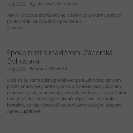
Ing. Alexandra Bernátová
máj 2026
Maklér pracoval profesionálne, spoľahlivo a aktívne podporil
rýchly predaj za výhodných podmienok
Slavomír
Spokojnosť s maklérom: Záborská
Bohuslava
Bohuslava Záborská
máj 2026
Chceme sa veľmi pekne poďakovať pani Záborskej za veľmi
profesionálny ale priateľský prístup. Vyriešila každý problém,
expresne rýchlo odpovedala na každý telefonát, správu. Veľmi
nám prirástla k srdcu. Aj po ukončení procesu sme stále v
kontakte, čo nás veľmi teší. Odporúčame všetkými desiatimi.
Agnes Luptáková