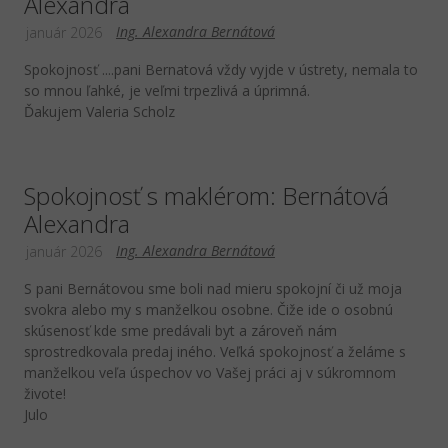
Alexandra
Ing. Alexandra Bernátová
január 2026
Spokojnosť ....pani Bernatová vždy vyjde v ústrety, nemala to
so mnou ľahké, je veľmi trpezlivá a úprimná.
Ďakujem Valeria Scholz
Spokojnosť s maklérom: Bernátová
Alexandra
Ing. Alexandra Bernátová
január 2026
S pani Bernátovou sme boli nad mieru spokojní či už moja
svokra alebo my s manželkou osobne. Čiže ide o osobnú
skúsenosť kde sme predávali byt a zároveň nám
sprostredkovala predaj iného. Veľká spokojnosť a želáme s
manželkou veľa úspechov vo Vašej práci aj v súkromnom
živote!
Julo