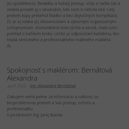
jej spoľahlivosť, flexibilitu a ľudský prístup, vždy si našla čas a
vedela poradiť aj v situáciách, kde som si nebola istá. Celý
priebeh kúpy prebehol hladko a bez zbytočných komplikácií,
čo je aj vďaka jej skúsenostiam a výborným organizačným
schopnostiam. Komunikácia bola rýchla a vecná, mala som
prehľad o každom kroku. Určite ju odporúčam každému, kto
hľadá seriózneho a profesionálneho realitného makléra.
AJ
Spokojnosť s maklérom: Bernátová
Alexandra
Ing. Alexandra Bernátová
apríl 2026
Dakujem velmi pekne za informaciu a celkovo za
bezproblemovy priebeh a Vas pristup, ochotu a
profesionalitu.
S pozdravom Ing. Juraj Bunda