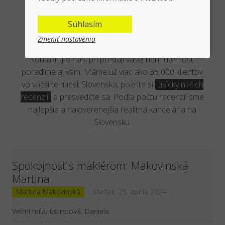
Overená kancelária reálnymi
Súhlasím
klientmi
Zmeniť nastavenia
Kontaktujte nás, pri predaji vašej nehnuteľnosti
poradíme aj vám. Máme už viac ako 35 000 klientov
vo väčšine miest Slovenska, pozrite si
tisícky našich
recenzií
a presvedčte sa. Podľa počtu recenzií sme
najlepšia a najoverenejšia realitná kancelária na
Slovensku.
Spokojnosť s maklérom: Makovinská
Martina
Martina Makovinská
štvrtok, 25. apríla 2024
Veľmi milá, ústretová. Daniela