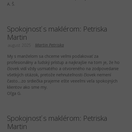
A. Š.
Spokojnosť s maklérom: Petriska
Martin
Martin Petriska
august 2025
My s manželom sa chceme veľmi poďakovať za
profesionálny a ľudský prístup a najkrajšie na tom je, že ho
človek vidí vždy usmiatého a otvoreného na zodpovedanie
všetkých otázok, pretože nehnuteľnosti človek nemení
často....zo srdiečka prajeme ešte veeeľmi veľa spokojných
klientov ako sme my.
Oľga G.
Spokojnosť s maklérom: Petriska
Martin