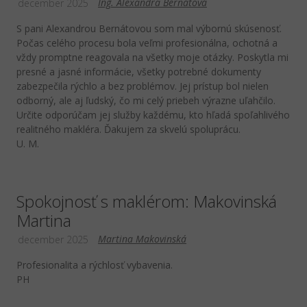
Ing. Alexandra Bernátová
december 2025
S pani Alexandrou Bernátovou som mal výbornú skúsenosť.
Počas celého procesu bola veľmi profesionálna, ochotná a
vždy promptne reagovala na všetky moje otázky. Poskytla mi
presné a jasné informácie, všetky potrebné dokumenty
zabezpečila rýchlo a bez problémov. Jej prístup bol nielen
odborný, ale aj ľudský, čo mi celý priebeh výrazne uľahčilo.
Určite odporúčam jej služby každému, kto hľadá spoľahlivého
realitného makléra. Ďakujem za skvelú spoluprácu.
U. M.
Spokojnosť s maklérom: Makovinská
Martina
Martina Makovinská
december 2025
Profesionalita a rýchlosť vybavenia.
PH