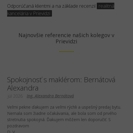
Odporúčaná klientmi a na základe recenzií
realitná
kancelária v Prievidzi
Najnovšie referencie našich kolegov v
Prievidzi
Spokojnosť s maklérom: Bernátová
Alexandra
Ing. Alexandra Bernátová
júl 2026
Veľmi pekne ďakujem za veľmi rýchli a uspešný predaj bytu.
Nemala som žiadne očakávania, ale bola som od prvého
stretnutia spokojná. Ďakujem môžem len doporučiť. S
pozdravom
D. V.