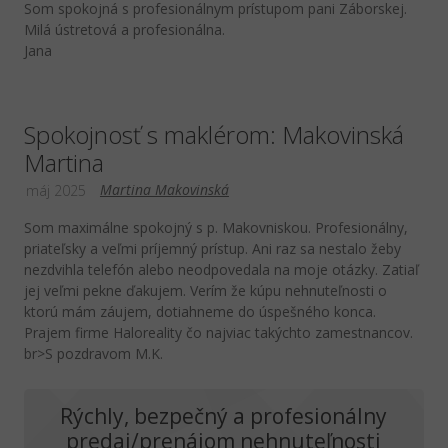
Som spokojná s profesionálnym prístupom pani Záborskej.
Milá ústretová a profesionálna.
Jana
Spokojnosť s maklérom: Makovinská
Martina
Martina Makovinská
máj 2025
Som maximálne spokojný s p. Makovniskou. Profesionálny,
priateľsky a veľmi príjemný prístup. Ani raz sa nestalo žeby
nezdvihla telefón alebo neodpovedala na moje otázky. Zatiaľ
jej veľmi pekne ďakujem. Verím že kúpu nehnuteľnosti o
ktorú mám záujem, dotiahneme do úspešného konca.
Prajem firme Haloreality čo najviac takýchto zamestnancov.
br>S pozdravom M.K.
Rýchly, bezpečný a profesionálny
predaj/prenájom nehnuteľnosti