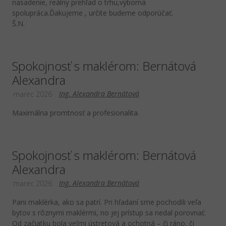
nasadenie, reálny prehľad o trhu,výborná
spolupráca.Ďakujeme , určite budeme odporúčať.
Š.N.
Spokojnosť s maklérom: Bernátová
Alexandra
Ing. Alexandra Bernátová
marec 2026
Maximálna promtnosť a profesionalita.
Spokojnosť s maklérom: Bernátová
Alexandra
Ing. Alexandra Bernátová
marec 2026
Pani maklérka, ako sa patrí. Pri hľadaní sme pochodili veľa
bytov s rôznymi maklérmi, no jej prístup sa nedal porovnať.
Od začiatku bola veľmi ústretová a ochotná – či ráno, či