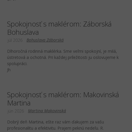
Spokojnosť s maklérom: Záborská
Bohuslava
Bohuslava Záborská
júl 2026
Dlhoročná rodinná maklérka. Sme veľmi spokojní, je milá,
ústretová a ochotná. Pri každej príležitosti ju oslovujeme k
spolupráci.
Jh
Spokojnosť s maklérom: Makovinská
Martina
Martina Makovinská
jún 2026
Dobrý deň Martina, ešte raz vám ďakujem za vašu
profesionalitu a efektivitu. Prajem peknú nedeľu. R.