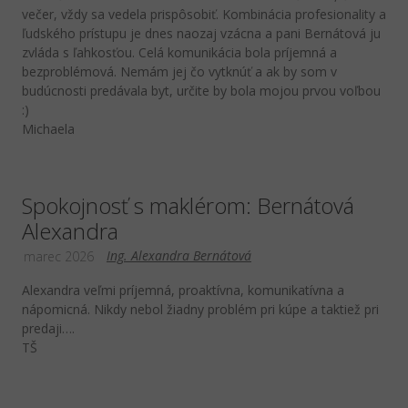
večer, vždy sa vedela prispôsobiť. Kombinácia profesionality a
ľudského prístupu je dnes naozaj vzácna a pani Bernátová ju
zvláda s ľahkosťou. Celá komunikácia bola príjemná a
bezproblémová. Nemám jej čo vytknúť a ak by som v
budúcnosti predávala byt, určite by bola mojou prvou voľbou
:)
Michaela
Spokojnosť s maklérom: Bernátová
Alexandra
Ing. Alexandra Bernátová
marec 2026
Alexandra veľmi príjemná, proaktívna, komunikatívna a
nápomicná. Nikdy nebol žiadny problém pri kúpe a taktiež pri
predaji….
TŠ