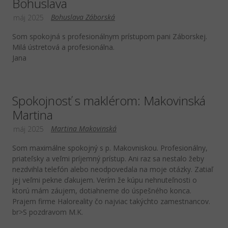
Bohuslava
Bohuslava Záborská
máj 2025
Som spokojná s profesionálnym prístupom pani Záborskej.
Milá ústretová a profesionálna.
Jana
Spokojnosť s maklérom: Makovinská
Martina
Martina Makovinská
máj 2025
Som maximálne spokojný s p. Makovniskou. Profesionálny,
priateľsky a veľmi príjemný prístup. Ani raz sa nestalo žeby
nezdvihla telefón alebo neodpovedala na moje otázky. Zatiaľ
jej veľmi pekne ďakujem. Verím že kúpu nehnuteľnosti o
ktorú mám záujem, dotiahneme do úspešného konca.
Prajem firme Haloreality čo najviac takýchto zamestnancov.
br>S pozdravom M.K.