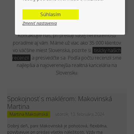
Overená kancelária reálnymi
Súhlasím
klientmi
Zmeniť nastavenia
Kontaktujte nás, pri predaji vašej nehnuteľnosti
poradíme aj vám. Máme už viac ako 35 000 klientov
vo väčšine miest Slovenska, pozrite si
tisícky našich
recenzií
a presvedčte sa. Podľa počtu recenzií sme
najlepšia a najoverenejšia realitná kancelária na
Slovensku.
Spokojnosť s maklérom: Makovinská
Martina
Martina Makovinská
utorok, 13. februára 2024
Dobrý deň, pani Makovinská je pohotová, flexibilna,
povybavuje pri predaji všetky náležitosti. Vzdy ma