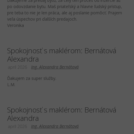
Ďakujeme za predaj bytu, za celý ten proces od inzercie až
po odovzdanie bytu. Maš priateľský a hlavne ľudský prístup,
pre teba to nie je len práca, ale aj poslanie pomôcť. Prajem
veľa úspechov pri ďalších predajoch.
Veronika
Spokojnosť s maklérom: Bernátová
Alexandra
Ing. Alexandra Bernátová
apríl 2026
Ďakujem za super služby.
L.M.
Spokojnosť s maklérom: Bernátová
Alexandra
Ing. Alexandra Bernátová
apríl 2026