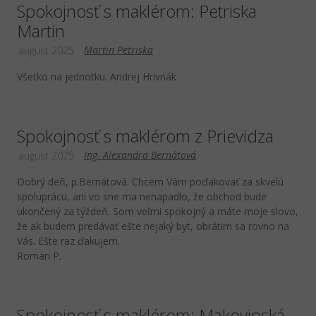
Spokojnosť s maklérom: Petriska
Martin
Martin Petriska
august 2025
Všetko na jednotku. Andrej Hrivnák
Spokojnosť s maklérom z Prievidza
Ing. Alexandra Bernátová
august 2025
Dobrý deň, p.Bernátová. Chcem Vám poďakovať za skvelú
spoluprácu, ani vo sne ma nenapadlo, že obchod bude
ukončený za týždeň. Som veľmi spokojný a máte moje slovo,
že ak budem predávať ešte nejaký byt, obrátim sa rovno na
Vás. Ešte raz ďakujem.
Roman P.
Spokojnosť s maklérom: Makovinská