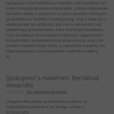
Spoluprácu s Pani Bernátovou hodnotím veľmi pozitívne. Od
prvého kontaktu pôsobila profesionálne, ochotne odpovedala
na všetky otázky a celý proces mi jasne vysvetlila. Oceňujem
jej spoľahlivosť, flexibilitu a ľudský prístup, vždy si našla čas a
vedela poradiť aj v situáciách, kde som si nebola istá. Celý
priebeh kúpy prebehol hladko a bez zbytočných komplikácií,
čo je aj vďaka jej skúsenostiam a výborným organizačným
schopnostiam. Komunikácia bola rýchla a vecná, mala som
prehľad o každom kroku. Určite ju odporúčam každému, kto
hľadá seriózneho a profesionálneho realitného makléra.
AJ
Spokojnosť s maklérom: Bernátová
Alexandra
Ing. Alexandra Bernátová
apríl 2026
Dakujem velmi pekne za informaciu a celkovo za
bezproblemovy priebeh a Vas pristup, ochotu a
profesionalitu.