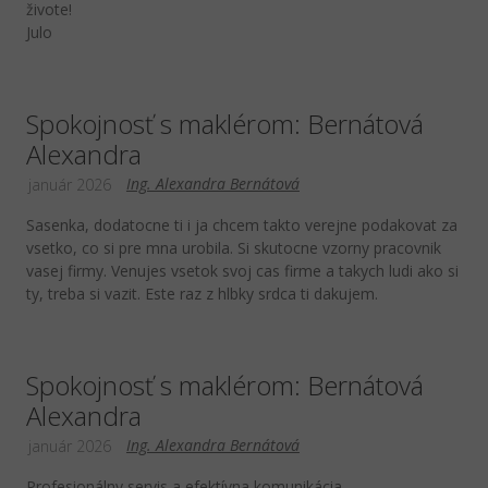
živote!
Julo
Spokojnosť s maklérom: Bernátová
Alexandra
Ing. Alexandra Bernátová
január 2026
Sasenka, dodatocne ti i ja chcem takto verejne podakovat za
vsetko, co si pre mna urobila. Si skutocne vzorny pracovnik
vasej firmy. Venujes vsetok svoj cas firme a takych ludi ako si
ty, treba si vazit. Este raz z hlbky srdca ti dakujem.
Spokojnosť s maklérom: Bernátová
Alexandra
Ing. Alexandra Bernátová
január 2026
Profesionálny servis a efektívna komunikácia.