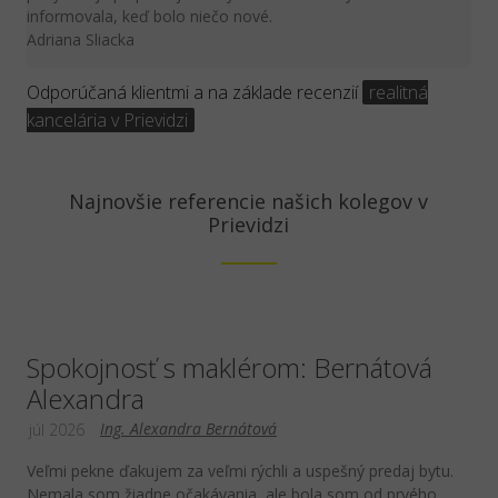
informovala, keď bolo niečo nové.
Adriana Sliacka
Odporúčaná klientmi a na základe recenzií
realitná
kancelária v Prievidzi
Najnovšie referencie našich kolegov v
Prievidzi
Spokojnosť s maklérom: Bernátová
Alexandra
Ing. Alexandra Bernátová
júl 2026
Veľmi pekne ďakujem za veľmi rýchli a uspešný predaj bytu.
Nemala som žiadne očakávania, ale bola som od prvého