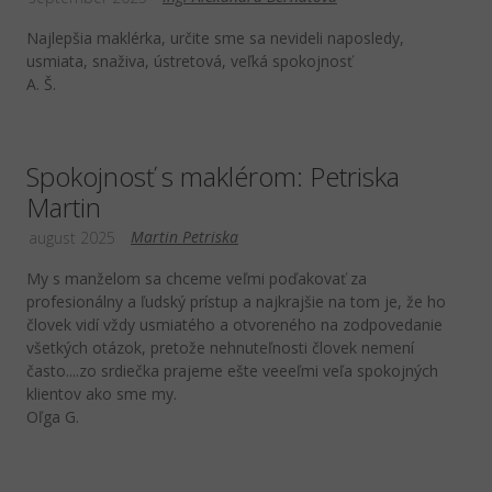
Najlepšia maklérka, určite sme sa nevideli naposledy,
usmiata, snaživa, ústretová, veľká spokojnosť
A. Š.
Spokojnosť s maklérom: Petriska
Martin
Martin Petriska
august 2025
My s manželom sa chceme veľmi poďakovať za
profesionálny a ľudský prístup a najkrajšie na tom je, že ho
človek vidí vždy usmiatého a otvoreného na zodpovedanie
všetkých otázok, pretože nehnuteľnosti človek nemení
často....zo srdiečka prajeme ešte veeeľmi veľa spokojných
klientov ako sme my.
Oľga G.