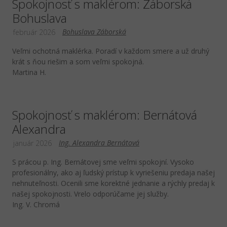
Spokojnosť s maklérom: Záborská
Bohuslava
Bohuslava Záborská
február 2026
Veľmi ochotná maklérka. Poradí v každom smere a už druhý
krát s ňou riešim a som veľmi spokojná.
Martina H.
Spokojnosť s maklérom: Bernátová
Alexandra
Ing. Alexandra Bernátová
január 2026
S prácou p. Ing. Bernátovej sme veľmi spokojní. Vysoko
profesionálny, ako aj ľudský prístup k vyriešeniu predaja našej
nehnuteľnosti. Ocenili sme korektné jednanie a rýchly predaj k
našej spokojnosti. Vrelo odporúčame jej služby.
Ing. V. Chromá