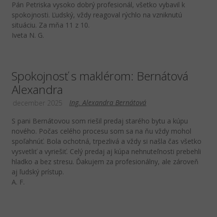
Pán Petriska vysoko dobrý profesionál, všetko vybavil k
spokojnosti. Ľudský, vždy reagoval rýchlo na vzniknutú
situáciu. Za mňa 11 z 10.
Iveta N. G.
Spokojnosť s maklérom: Bernátová
Alexandra
Ing. Alexandra Bernátová
december 2025
S pani Bernátovou som riešil predaj starého bytu a kúpu
nového. Počas celého procesu som sa na ňu vždy mohol
spoľahnúť. Bola ochotná, trpezlivá a vždy si našla čas všetko
vysvetliť a vyriešiť. Celý predaj aj kúpa nehnuteľnosti prebehli
hladko a bez stresu. Ďakujem za profesionálny, ale zároveň
aj ľudský prístup.
A. F.