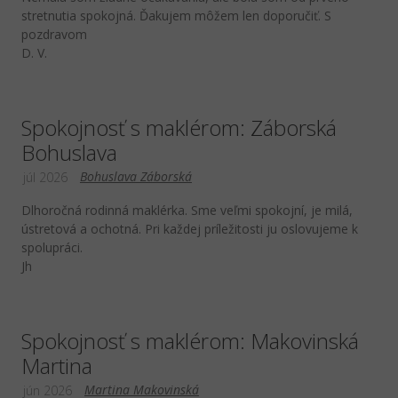
stretnutia spokojná. Ďakujem môžem len doporučiť. S
pozdravom
D. V.
Spokojnosť s maklérom: Záborská
Bohuslava
Bohuslava Záborská
júl 2026
Dlhoročná rodinná maklérka. Sme veľmi spokojní, je milá,
ústretová a ochotná. Pri každej príležitosti ju oslovujeme k
spolupráci.
Jh
Spokojnosť s maklérom: Makovinská
Martina
Martina Makovinská
jún 2026