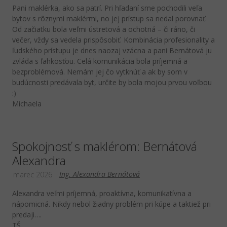
Pani maklérka, ako sa patrí. Pri hľadaní sme pochodili veľa
bytov s rôznymi maklérmi, no jej prístup sa nedal porovnať.
Od začiatku bola veľmi ústretová a ochotná – či ráno, či
večer, vždy sa vedela prispôsobiť. Kombinácia profesionality a
ľudského prístupu je dnes naozaj vzácna a pani Bernátová ju
zvláda s ľahkosťou. Celá komunikácia bola príjemná a
bezproblémová. Nemám jej čo vytknúť a ak by som v
budúcnosti predávala byt, určite by bola mojou prvou voľbou
:)
Michaela
Spokojnosť s maklérom: Bernátová
Alexandra
Ing. Alexandra Bernátová
marec 2026
Alexandra veľmi príjemná, proaktívna, komunikatívna a
nápomicná. Nikdy nebol žiadny problém pri kúpe a taktiež pri
predaji….
TŠ