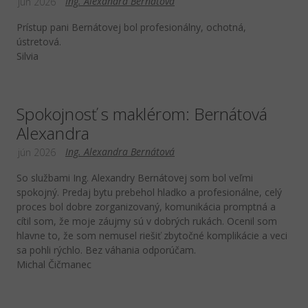
Ing. Alexandra Bernátová
jún 2026
Prístup pani Bernátovej bol profesionálny, ochotná,
ústretová.
Silvia
Spokojnosť s maklérom: Bernátová
Alexandra
Ing. Alexandra Bernátová
jún 2026
So službami Ing. Alexandry Bernátovej som bol veľmi
spokojný. Predaj bytu prebehol hladko a profesionálne, celý
proces bol dobre zorganizovaný, komunikácia promptná a
cítil som, že moje záujmy sú v dobrých rukách. Ocenil som
hlavne to, že som nemusel riešiť zbytočné komplikácie a veci
sa pohli rýchlo. Bez váhania odporúčam.
Michal Čičmanec