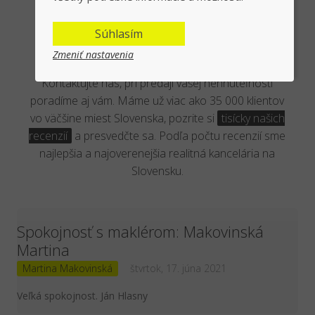
Overená kancelária reálnymi
Súhlasím
klientmi
Zmeniť nastavenia
Kontaktujte nás, pri predaji vašej nehnuteľnosti
poradíme aj vám. Máme už viac ako 35 000 klientov
vo väčšine miest Slovenska, pozrite si
tisícky našich
recenzií
a presvedčte sa. Podľa počtu recenzií sme
najlepšia a najoverenejšia realitná kancelária na
Slovensku.
Spokojnosť s maklérom: Makovinská
Martina
Martina Makovinská
štvrtok, 17. júna 2021
Veľká spokojnost. Ján Hlasny