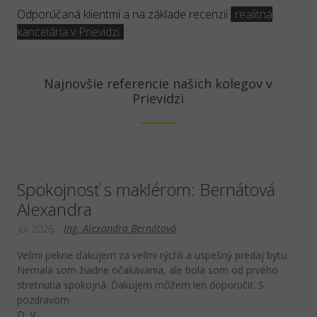
Odporúčaná klientmi a na základe recenzií
realitná
kancelária v Prievidzi
Najnovšie referencie našich kolegov v
Prievidzi
Spokojnosť s maklérom: Bernátová
Alexandra
Ing. Alexandra Bernátová
júl 2026
Veľmi pekne ďakujem za veľmi rýchli a uspešný predaj bytu.
Nemala som žiadne očakávania, ale bola som od prvého
stretnutia spokojná. Ďakujem môžem len doporučiť. S
pozdravom
D. V.