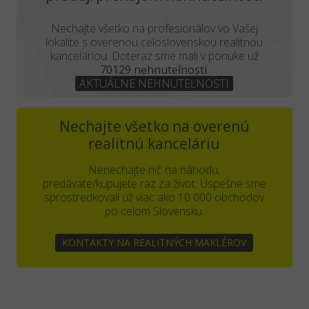
Nechajte všetko na profesionálov vo Vašej
lokalite s overenou celoslovenskou realitnou
kanceláriou. Doteraz sme mali v ponuke už
70129 nehnuteľností
.
AKTUÁLNE NEHNUTEĽNOSTI
Nechajte všetko na overenú
realitnú kanceláriu
Nenechajte nič na náhodu,
predávate/kupujete raz za život. Úspešne sme
sprostredkovali už viac ako 10 000 obchodov
po celom Slovensku.
KONTAKTY NA REALITNÝCH MAKLÉROV