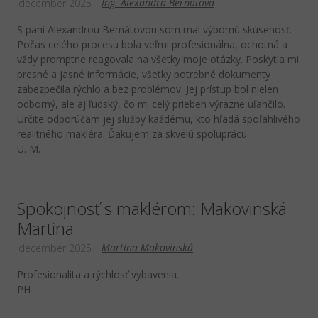
Ing. Alexandra Bernátová
december 2025
S pani Alexandrou Bernátovou som mal výbornú skúsenosť.
Počas celého procesu bola veľmi profesionálna, ochotná a
vždy promptne reagovala na všetky moje otázky. Poskytla mi
presné a jasné informácie, všetky potrebné dokumenty
zabezpečila rýchlo a bez problémov. Jej prístup bol nielen
odborný, ale aj ľudský, čo mi celý priebeh výrazne uľahčilo.
Určite odporúčam jej služby každému, kto hľadá spoľahlivého
realitného makléra. Ďakujem za skvelú spoluprácu.
U. M.
Spokojnosť s maklérom: Makovinská
Martina
Martina Makovinská
december 2025
Profesionalita a rýchlosť vybavenia.
PH