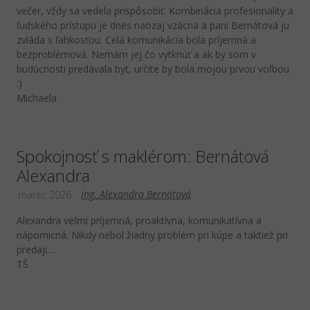
večer, vždy sa vedela prispôsobiť. Kombinácia profesionality a
ľudského prístupu je dnes naozaj vzácna a pani Bernátová ju
zvláda s ľahkosťou. Celá komunikácia bola príjemná a
bezproblémová. Nemám jej čo vytknúť a ak by som v
budúcnosti predávala byt, určite by bola mojou prvou voľbou
:)
Michaela
Spokojnosť s maklérom: Bernátová
Alexandra
Ing. Alexandra Bernátová
marec 2026
Alexandra veľmi príjemná, proaktívna, komunikatívna a
nápomicná. Nikdy nebol žiadny problém pri kúpe a taktiež pri
predaji….
TŠ