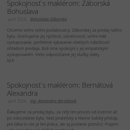
Spokojnosť s maklérom: Záborská
Bohuslava
Bohuslava Záborská
apríl 2026
Chceme veľmi veľmi poďakovať p. Záborskej za predaj nášho
bytu. Oceňujeme jej rýchlosť, ústretovosť, veľmi milé
vystupovanie, perfektné vybavenie všetkých náležitostí
ohľadom predaja. Boli sme spokojní s jej empatickým
vystupovaním. Vrelo odporúčame jej služby ďalej.
M.P.
Spokojnosť s maklérom: Bernátová
Alexandra
Ing. Alexandra Bernátová
apríl 2026
Ďakujeme za predaj bytu, za celý ten proces od inzercie až
po odovzdanie bytu. Maš priateľský a hlavne ľudský prístup,
pre teba to nie je len práca, ale aj poslanie pomôcť. Prajem