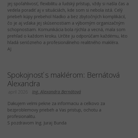
jej spoľahlivosť, flexibilitu a ľudský prístup, vždy si našla čas a
vedela poradiť aj v situáciách, kde som si nebola istá. Celý
priebeh kúpy prebehol hladko a bez zbytočných komplikácií,
čo je aj vďaka jej skúsenostiam a výborným organizačným
schopnostiam. Komunikácia bola rýchla a vecná, mala som
prehľad o každom kroku. Určite ju odporúčam každému, kto
hľadá seriózneho a profesionálneho realitného makléra.
AJ
Spokojnosť s maklérom: Bernátová
Alexandra
Ing. Alexandra Bernátová
apríl 2026
Dakujem velmi pekne za informaciu a celkovo za
bezproblemovy priebeh a Vas pristup, ochotu a
profesionalitu.
S pozdravom Ing. Juraj Bunda