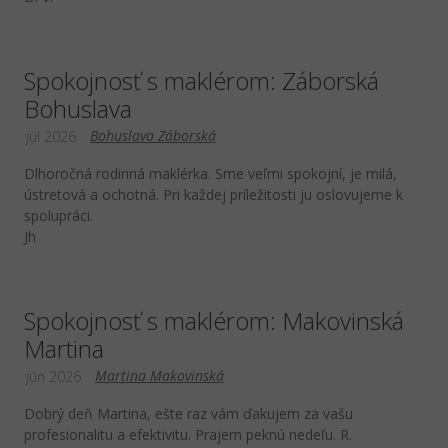
Spokojnosť s maklérom: Záborská
Bohuslava
Bohuslava Záborská
júl 2026
Dlhoročná rodinná maklérka. Sme veľmi spokojní, je milá,
ústretová a ochotná. Pri každej príležitosti ju oslovujeme k
spolupráci.
Jh
Spokojnosť s maklérom: Makovinská
Martina
Martina Makovinská
jún 2026
Dobrý deň Martina, ešte raz vám ďakujem za vašu
profesionalitu a efektivitu. Prajem peknú nedeľu. R.