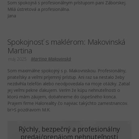
Som spokojná s profesionálnym prístupom pani Záborskej.
Milá ústretová a profesionálna.
Jana
Spokojnosť s maklérom: Makovinská
Martina
Martina Makovinská
máj 2025
Som maximálne spokojný s p. Makovniskou. Profesionálny,
priateľsky a veľmi príjemný prístup. Ani raz sa nestalo žeby
nezdvihla telefón alebo neodpovedala na moje otázky. Zatiaľ
jej veľmi pekne ďakujem. Verím že kúpu nehnuteľnosti o
ktorú mám záujem, dotiahneme do úspešného konca.
Prajem firme Haloreality čo najviac takýchto zamestnancov.
br>S pozdravom M.K.
Rýchly, bezpečný a profesionálny
predaj/prenájom nehnuteľnosti