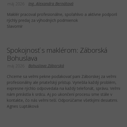
Ing. Alexandra Bernátová
máj 2026
Maklér pracoval profesionálne, spoľahlivo a aktívne podporil
rýchly predaj za výhodných podmienok
Slavomír
Spokojnosť s maklérom: Záborská
Bohuslava
Bohuslava Záborská
máj 2026
Chceme sa veľmi pekne poďakovať pani Záborskej za veľmi
profesionálny ale priateľský prístup. Vyriešila každý problém,
expresne rýchlo odpovedala na každý telefonát, správu. Veľmi
nám prirástla k srdcu. Aj po ukončení procesu sme stále v
kontakte, čo nás veľmi teší. Odporúčame všetkými desiatimi.
Agnes Luptáková