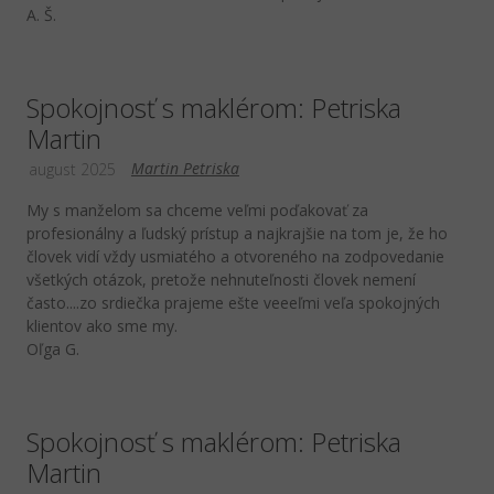
A. Š.
Spokojnosť s maklérom: Petriska
Martin
Martin Petriska
august 2025
My s manželom sa chceme veľmi poďakovať za
profesionálny a ľudský prístup a najkrajšie na tom je, že ho
človek vidí vždy usmiatého a otvoreného na zodpovedanie
všetkých otázok, pretože nehnuteľnosti človek nemení
často....zo srdiečka prajeme ešte veeeľmi veľa spokojných
klientov ako sme my.
Oľga G.
Spokojnosť s maklérom: Petriska
Martin