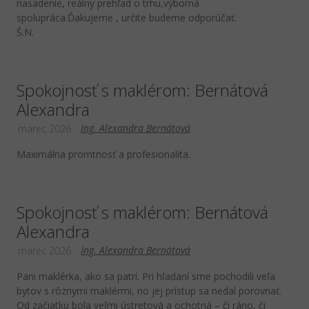
nasadenie, reálny prehľad o trhu,výborná
spolupráca.Ďakujeme , určite budeme odporúčať.
Š.N.
Spokojnosť s maklérom: Bernátová
Alexandra
Ing. Alexandra Bernátová
marec 2026
Maximálna promtnosť a profesionalita.
Spokojnosť s maklérom: Bernátová
Alexandra
Ing. Alexandra Bernátová
marec 2026
Pani maklérka, ako sa patrí. Pri hľadaní sme pochodili veľa
bytov s rôznymi maklérmi, no jej prístup sa nedal porovnať.
Od začiatku bola veľmi ústretová a ochotná – či ráno, či