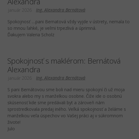
Alexandra
Ing. Alexandra Bernátová
január 2026
Spokojnosť ....pani Bernatová vždy vyjde v ústrety, nemala to
so mnou ľahké, je veľmi trpezlivá a úprimná.
Ďakujem Valeria Scholz
Spokojnosť s maklérom: Bernátová
Alexandra
Ing. Alexandra Bernátová
január 2026
S pani Bernátovou sme boli nad mieru spokojní či už moja
svokra alebo my s manželkou osobne. Čiže ide o osobnú
skúsenosť kde sme predávali byt a zároveň nám
sprostredkovala predaj iného. Veľká spokojnosť a želáme s
manželkou veľa úspechov vo Vašej práci aj v súkromnom
živote!
Julo