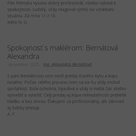
Pán Petriska vysoko dobrý profesionál, všetko vybavil k
spokojnosti. Ľudský, vždy reagoval rýchlo na vzniknutú
situáciu. Za mňa 11 z 10.
Iveta N. G.
Spokojnosť s maklérom: Bernátová
Alexandra
Ing. Alexandra Bernátová
december 2025
S pani Bernátovou som riešil predaj starého bytu a kúpu
nového. Počas celého procesu som sa na ňu vždy mohol
spoľahnúť. Bola ochotná, trpezlivá a vždy si našla čas všetko
vysvetliť a vyriešiť. Celý predaj aj kúpa nehnuteľnosti prebehli
hladko a bez stresu. Ďakujem za profesionálny, ale zároveň
aj ľudský prístup.
A. F.