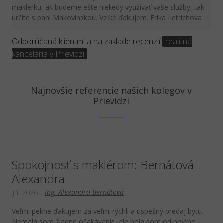
maklerku, ak budeme ešte niekedy využívať vaše služby, tak
určite s pani Makovinskou. Veľké ďakujem. Erika Letrichova
Odporúčaná klientmi a na základe recenzií
realitná
kancelária v Prievidzi
Najnovšie referencie našich kolegov v
Prievidzi
Spokojnosť s maklérom: Bernátová
Alexandra
Ing. Alexandra Bernátová
júl 2026
Veľmi pekne ďakujem za veľmi rýchli a uspešný predaj bytu.
Nemala som žiadne očakávania, ale bola som od prvého