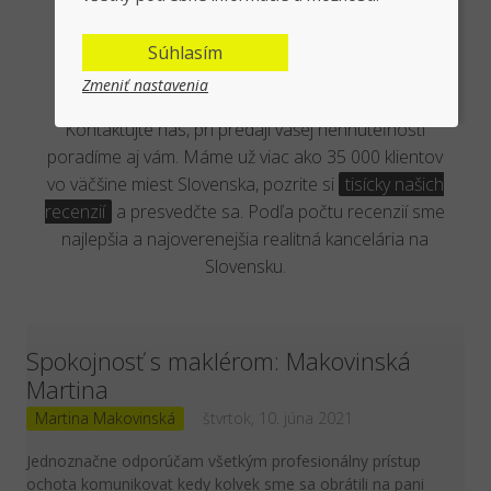
Overená kancelária reálnymi
Súhlasím
klientmi
Zmeniť nastavenia
Kontaktujte nás, pri predaji vašej nehnuteľnosti
poradíme aj vám. Máme už viac ako 35 000 klientov
vo väčšine miest Slovenska, pozrite si
tisícky našich
recenzií
a presvedčte sa. Podľa počtu recenzií sme
najlepšia a najoverenejšia realitná kancelária na
Slovensku.
Spokojnosť s maklérom: Makovinská
Martina
Martina Makovinská
štvrtok, 10. júna 2021
Jednoznačne odporúčam všetkým profesionálny prístup
ochota komunikovat kedy kolvek sme sa obrátili na pani