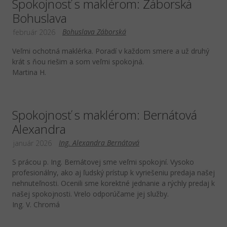
Spokojnosť s maklérom: Záborská
Bohuslava
Bohuslava Záborská
február 2026
Veľmi ochotná maklérka. Poradí v každom smere a už druhý
krát s ňou riešim a som veľmi spokojná.
Martina H.
Spokojnosť s maklérom: Bernátová
Alexandra
Ing. Alexandra Bernátová
január 2026
S prácou p. Ing. Bernátovej sme veľmi spokojní. Vysoko
profesionálny, ako aj ľudský prístup k vyriešeniu predaja našej
nehnuteľnosti. Ocenili sme korektné jednanie a rýchly predaj k
našej spokojnosti. Vrelo odporúčame jej služby.
Ing. V. Chromá