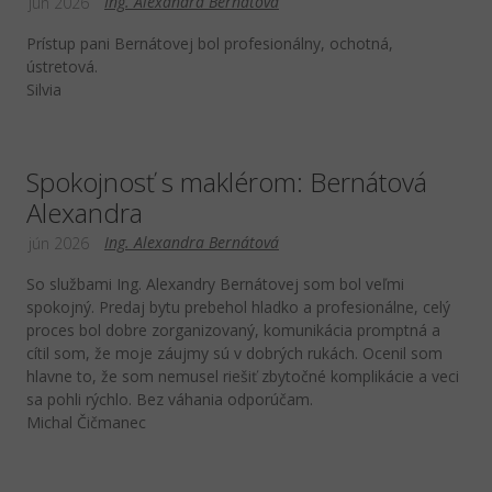
Ing. Alexandra Bernátová
jún 2026
Prístup pani Bernátovej bol profesionálny, ochotná,
ústretová.
Silvia
Spokojnosť s maklérom: Bernátová
Alexandra
Ing. Alexandra Bernátová
jún 2026
So službami Ing. Alexandry Bernátovej som bol veľmi
spokojný. Predaj bytu prebehol hladko a profesionálne, celý
proces bol dobre zorganizovaný, komunikácia promptná a
cítil som, že moje záujmy sú v dobrých rukách. Ocenil som
hlavne to, že som nemusel riešiť zbytočné komplikácie a veci
sa pohli rýchlo. Bez váhania odporúčam.
Michal Čičmanec