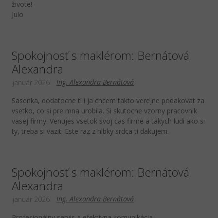
živote!
Julo
Spokojnosť s maklérom: Bernátová
Alexandra
Ing. Alexandra Bernátová
január 2026
Sasenka, dodatocne ti i ja chcem takto verejne podakovat za
vsetko, co si pre mna urobila. Si skutocne vzorny pracovnik
vasej firmy. Venujes vsetok svoj cas firme a takych ludi ako si
ty, treba si vazit. Este raz z hlbky srdca ti dakujem.
Spokojnosť s maklérom: Bernátová
Alexandra
Ing. Alexandra Bernátová
január 2026
Profesionálny servis a efektívna komunikácia.