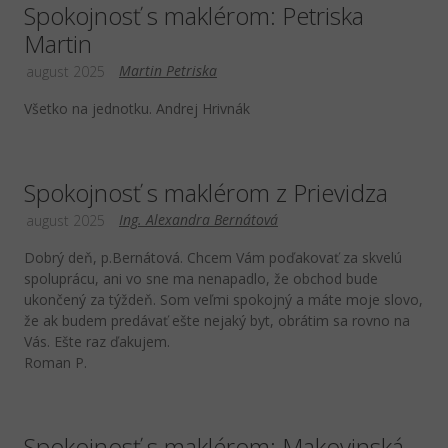
Spokojnosť s maklérom: Petriska
Martin
Martin Petriska
august 2025
Všetko na jednotku. Andrej Hrivnák
Spokojnosť s maklérom z Prievidza
Ing. Alexandra Bernátová
august 2025
Dobrý deň, p.Bernátová. Chcem Vám poďakovať za skvelú
spoluprácu, ani vo sne ma nenapadlo, že obchod bude
ukončený za týždeň. Som veľmi spokojný a máte moje slovo,
že ak budem predávať ešte nejaký byt, obrátim sa rovno na
Vás. Ešte raz ďakujem.
Roman P.
Spokojnosť s maklérom: Makovinská