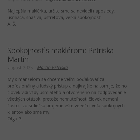
Najlepšia maklérka, určite sme sa nevideli naposledy,
usmiata, snaživa, ústretová, veľká spokojnosť
A. Š.
Spokojnosť s maklérom: Petriska
Martin
Martin Petriska
august 2025
My s manželom sa chceme veľmi poďakovať za
profesionálny a ľudský prístup a najkrajšie na tom je, že ho
človek vidí vždy usmiatého a otvoreného na zodpovedanie
všetkých otázok, pretože nehnuteľnosti človek nemení
často....zo srdiečka prajeme ešte veeeľmi veľa spokojných
klientov ako sme my.
Oľga G.