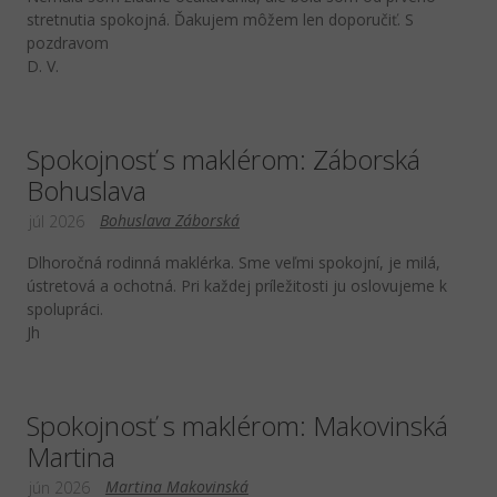
stretnutia spokojná. Ďakujem môžem len doporučiť. S
pozdravom
D. V.
Spokojnosť s maklérom: Záborská
Bohuslava
Bohuslava Záborská
júl 2026
Dlhoročná rodinná maklérka. Sme veľmi spokojní, je milá,
ústretová a ochotná. Pri každej príležitosti ju oslovujeme k
spolupráci.
Jh
Spokojnosť s maklérom: Makovinská
Martina
Martina Makovinská
jún 2026