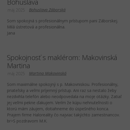
Bohuslava
Bohuslava Záborská
máj 2025
Som spokojná s profesionálnym prístupom pani Záborskej.
Milá ústretová a profesionálna.
Jana
Spokojnosť s maklérom: Makovinská
Martina
Martina Makovinská
máj 2025
Som maximálne spokojný s p. Makovniskou. Profesionálny,
priateľsky a veľmi príjemný prístup. Ani raz sa nestalo žeby
nezdvihla telefón alebo neodpovedala na moje otázky. Zatiaľ
jej veľmi pekne ďakujem. Verím že kúpu nehnuteľnosti o
ktorú mám záujem, dotiahneme do úspešného konca.
Prajem firme Haloreality čo najviac takýchto zamestnancov.
br>S pozdravom M.K.