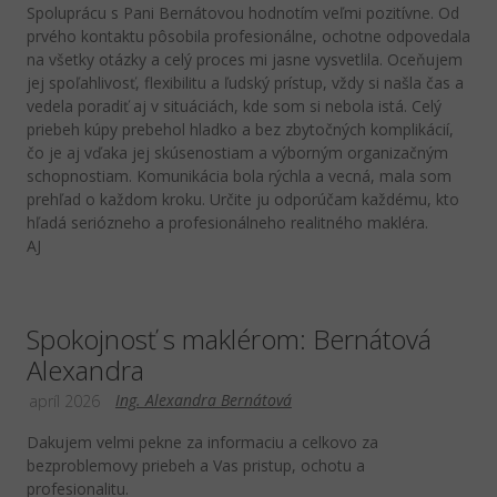
Spoluprácu s Pani Bernátovou hodnotím veľmi pozitívne. Od
prvého kontaktu pôsobila profesionálne, ochotne odpovedala
na všetky otázky a celý proces mi jasne vysvetlila. Oceňujem
jej spoľahlivosť, flexibilitu a ľudský prístup, vždy si našla čas a
vedela poradiť aj v situáciách, kde som si nebola istá. Celý
priebeh kúpy prebehol hladko a bez zbytočných komplikácií,
čo je aj vďaka jej skúsenostiam a výborným organizačným
schopnostiam. Komunikácia bola rýchla a vecná, mala som
prehľad o každom kroku. Určite ju odporúčam každému, kto
hľadá seriózneho a profesionálneho realitného makléra.
AJ
Spokojnosť s maklérom: Bernátová
Alexandra
Ing. Alexandra Bernátová
apríl 2026
Dakujem velmi pekne za informaciu a celkovo za
bezproblemovy priebeh a Vas pristup, ochotu a
profesionalitu.