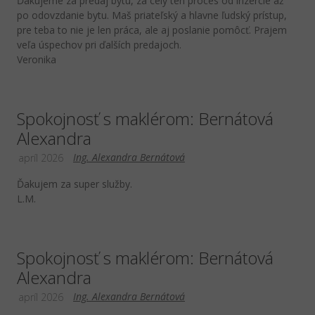
Ďakujeme za predaj bytu, za celý ten proces od inzercie až
po odovzdanie bytu. Maš priateľský a hlavne ľudský prístup,
pre teba to nie je len práca, ale aj poslanie pomôcť. Prajem
veľa úspechov pri ďalších predajoch.
Veronika
Spokojnosť s maklérom: Bernátová
Alexandra
Ing. Alexandra Bernátová
apríl 2026
Ďakujem za super služby.
L.M.
Spokojnosť s maklérom: Bernátová
Alexandra
Ing. Alexandra Bernátová
apríl 2026