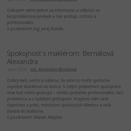
Dakujem velmi pekne za informaciu a celkovo za
bezproblemovy priebeh a Vas pristup, ochotu a
profesionalitu.
S pozdravom Ing. Juraj Bunda
Spokojnosť s maklérom: Bernátová
Alexandra
Ing. Alexandra Bernátová
apríl 2026
Dobrý deň, veľmi si vážime, že sme to mohli spoločne
úspešne dotiahnuť do konca. S celým priebehom spolupráce
sme boli veľmi spokojní – všetko prebehlo profesionálne, bez
problémov a s ľudským prístupom. Prajeme Vám veľa
úspechov v práci, množstvo spokojných klientov a veľa
šťastia do budúcna.
S pozdravom Marian Majzlan