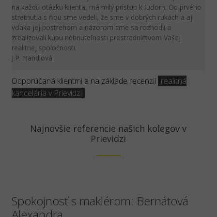
na každú otázku klienta, má milý prístup k ľuďom. Od prvého
stretnutia s ňou sme vedeli, že sme v dobrých rukách a aj
vďaka jej postrehom a názorom sme sa rozhodli a
zrealizovali kúpu nehnuteľnosti prostredníctvom Vašej
realitnej spoločnosti.
J.P. Handlová
Odporúčaná klientmi a na základe recenzií
realitná
kancelária v Prievidzi
Najnovšie referencie našich kolegov v
Prievidzi
Spokojnosť s maklérom: Bernátová
Alexandra