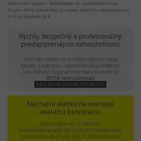
ktorú mám záujem, dotiahneme do úspešného konca.
Prajem firme Haloreality čo najviac takýchto zamestnancov.
br>S pozdravom M.K.
Rýchly, bezpečný a profesionálny
predaj/prenájom nehnuteľnosti
Nechajte všetko na profesionálov vo Vašej
lokalite s overenou celoslovenskou realitnou
kanceláriou. Doteraz sme mali v ponuke už
70116 nehnuteľností
.
AKTUÁLNE NEHNUTEĽNOSTI
Nechajte všetko na overenú
realitnú kanceláriu
Nenechajte nič na náhodu,
predávate/kupujete raz za život. Úspešne sme
sprostredkovali už viac ako 10 000 obchodov