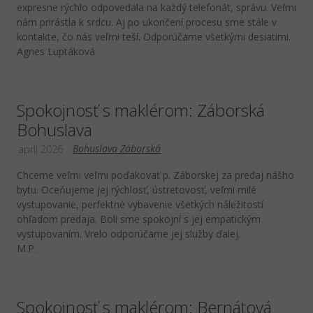
expresne rýchlo odpovedala na každý telefonát, správu. Veľmi
nám prirástla k srdcu. Aj po ukončení procesu sme stále v
kontakte, čo nás veľmi teší. Odporúčame všetkými desiatimi.
Agnes Luptáková
Spokojnosť s maklérom: Záborská
Bohuslava
Bohuslava Záborská
apríl 2026
Chceme veľmi veľmi poďakovať p. Záborskej za predaj nášho
bytu. Oceňujeme jej rýchlosť, ústretovosť, veľmi milé
vystupovanie, perfektné vybavenie všetkých náležitostí
ohľadom predaja. Boli sme spokojní s jej empatickým
vystupovaním. Vrelo odporúčame jej služby ďalej.
M.P.
Spokojnosť s maklérom: Bernátová