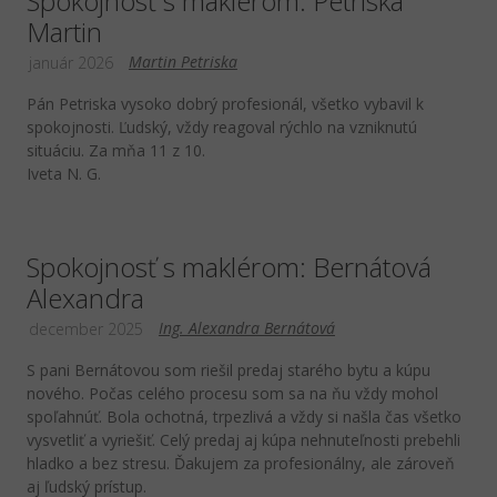
Spokojnosť s maklérom: Petriska
Martin
Martin Petriska
január 2026
Pán Petriska vysoko dobrý profesionál, všetko vybavil k
spokojnosti. Ľudský, vždy reagoval rýchlo na vzniknutú
situáciu. Za mňa 11 z 10.
Iveta N. G.
Spokojnosť s maklérom: Bernátová
Alexandra
Ing. Alexandra Bernátová
december 2025
S pani Bernátovou som riešil predaj starého bytu a kúpu
nového. Počas celého procesu som sa na ňu vždy mohol
spoľahnúť. Bola ochotná, trpezlivá a vždy si našla čas všetko
vysvetliť a vyriešiť. Celý predaj aj kúpa nehnuteľnosti prebehli
hladko a bez stresu. Ďakujem za profesionálny, ale zároveň
aj ľudský prístup.