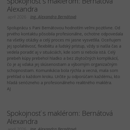
Spokojnosť s maklérom: Bernátová
Alexandra
Ing. Alexandra Bernátová
apríl 2026
Spoluprácu s Pani Bernátovou hodnotím veľmi pozitívne. Od
prvého kontaktu pôsobila profesionálne, ochotne odpovedala
na všetky otázky a celý proces mi jasne vysvetlila. Oceňujem
jej spoľahlivosť, flexibilitu a ľudský prístup, vždy si našla čas a
vedela poradiť aj v situáciách, kde som si nebola istá. Celý
priebeh kúpy prebehol hladko a bez zbytočných komplikácií,
čo je aj vďaka jej skúsenostiam a výborným organizačným
schopnostiam. Komunikácia bola rýchla a vecná, mala som
prehľad o každom kroku. Určite ju odporúčam každému, kto
hľadá seriózneho a profesionálneho realitného makléra.
AJ
Spokojnosť s maklérom: Bernátová
Alexandra
Ing. Alexandra Bernátová
apríl 2026