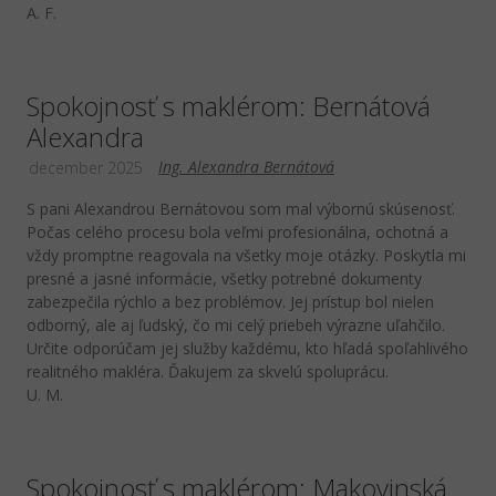
A. F.
Spokojnosť s maklérom: Bernátová
Alexandra
Ing. Alexandra Bernátová
december 2025
S pani Alexandrou Bernátovou som mal výbornú skúsenosť.
Počas celého procesu bola veľmi profesionálna, ochotná a
vždy promptne reagovala na všetky moje otázky. Poskytla mi
presné a jasné informácie, všetky potrebné dokumenty
zabezpečila rýchlo a bez problémov. Jej prístup bol nielen
odborný, ale aj ľudský, čo mi celý priebeh výrazne uľahčilo.
Určite odporúčam jej služby každému, kto hľadá spoľahlivého
realitného makléra. Ďakujem za skvelú spoluprácu.
U. M.
Spokojnosť s maklérom: Makovinská