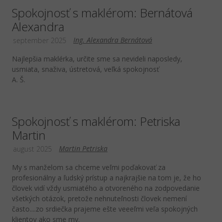
Spokojnosť s maklérom: Bernátová
Alexandra
Ing. Alexandra Bernátová
september 2025
Najlepšia maklérka, určite sme sa nevideli naposledy,
usmiata, snaživa, ústretová, veľká spokojnosť
A. Š.
Spokojnosť s maklérom: Petriska
Martin
Martin Petriska
august 2025
My s manželom sa chceme veľmi poďakovať za
profesionálny a ľudský prístup a najkrajšie na tom je, že ho
človek vidí vždy usmiatého a otvoreného na zodpovedanie
všetkých otázok, pretože nehnuteľnosti človek nemení
často....zo srdiečka prajeme ešte veeeľmi veľa spokojných
klientov ako sme my.