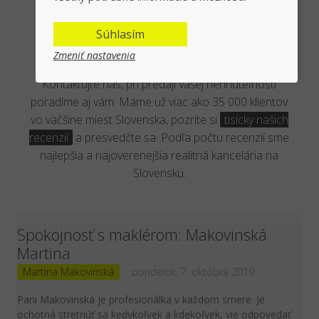
Overená kancelária reálnymi
Súhlasím
klientmi
Zmeniť nastavenia
Kontaktujte nás, pri predaji vašej nehnuteľnosti
poradíme aj vám. Máme už viac ako 35 000 klientov
vo väčšine miest Slovenska, pozrite si
tisícky našich
recenzií
a presvedčte sa. Podľa počtu recenzií sme
najlepšia a najoverenejšia realitná kancelária na
Slovensku.
Spokojnosť s maklérom: Makovinská
Martina
Martina Makovinská
pondelok, 7. októbra 2019
Pani Makovinská je profesionálka v každom smere. Je
ochotná stretnúť sa kedykoľvek a kdekoľvek, vie odpovedať