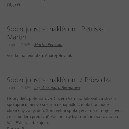
Oľga G.
Spokojnosť s maklérom: Petriska
Martin
Martin Petriska
august 2025
Všetko na jednotku. Andrej Hrivnák
Spokojnosť s maklérom z Prievidza
Ing. Alexandra Bernátová
august 2025
Dobrý deň, p.Bernátová. Chcem Vám poďakovať za skvelú
spoluprácu, ani vo sne ma nenapadlo, že obchod bude
ukončený za týždeň. Som veľmi spokojný a máte moje slovo,
že ak budem predávať ešte nejaký byt, obrátim sa rovno na
Vás. Ešte raz ďakujem.
Roman P.