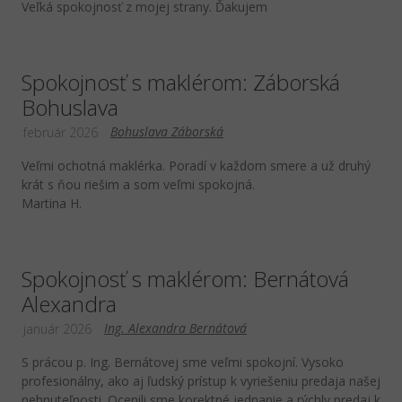
Veľká spokojnosť z mojej strany. Ďakujem
Spokojnosť s maklérom: Záborská
Bohuslava
Bohuslava Záborská
február 2026
Veľmi ochotná maklérka. Poradí v každom smere a už druhý
krát s ňou riešim a som veľmi spokojná.
Martina H.
Spokojnosť s maklérom: Bernátová
Alexandra
Ing. Alexandra Bernátová
január 2026
S prácou p. Ing. Bernátovej sme veľmi spokojní. Vysoko
profesionálny, ako aj ľudský prístup k vyriešeniu predaja našej
nehnuteľnosti. Ocenili sme korektné jednanie a rýchly predaj k