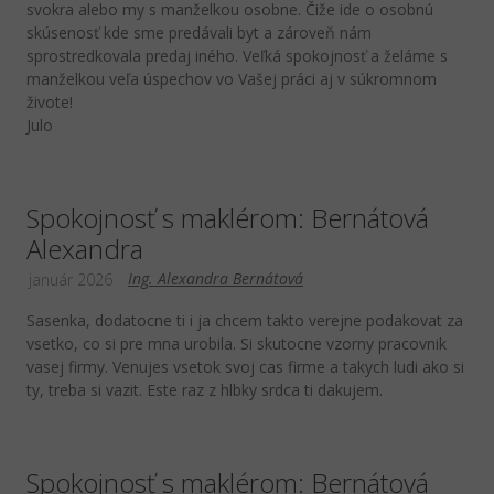
svokra alebo my s manželkou osobne. Čiže ide o osobnú
skúsenosť kde sme predávali byt a zároveň nám
sprostredkovala predaj iného. Veľká spokojnosť a želáme s
manželkou veľa úspechov vo Vašej práci aj v súkromnom
živote!
Julo
Spokojnosť s maklérom: Bernátová
Alexandra
Ing. Alexandra Bernátová
január 2026
Sasenka, dodatocne ti i ja chcem takto verejne podakovat za
vsetko, co si pre mna urobila. Si skutocne vzorny pracovnik
vasej firmy. Venujes vsetok svoj cas firme a takych ludi ako si
ty, treba si vazit. Este raz z hlbky srdca ti dakujem.
Spokojnosť s maklérom: Bernátová