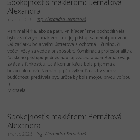
Spokojnosť s maklérom: Bernátová
Alexandra
Ing. Alexandra Bernátová
marec 2026
Pani maklérka, ako sa patrí. Pri hľadaní sme pochodili veľa
bytov s rôznymi maklérmi, no jej prístup sa nedal porovnať.
Od začiatku bola veľmi ústretová a ochotná – či ráno, či
večer, vždy sa vedela prispôsobiť. Kombinácia profesionality a
ľudského prístupu je dnes naozaj vzácna a pani Bernátová ju
zvláda s ľahkosťou. Celá komunikácia bola príjemná a
bezproblémová. Nemám jej čo vytknúť a ak by som v
budúcnosti predávala byt, určite by bola mojou prvou voľbou
:)
Michaela
Spokojnosť s maklérom: Bernátová
Alexandra
Ing. Alexandra Bernátová
marec 2026