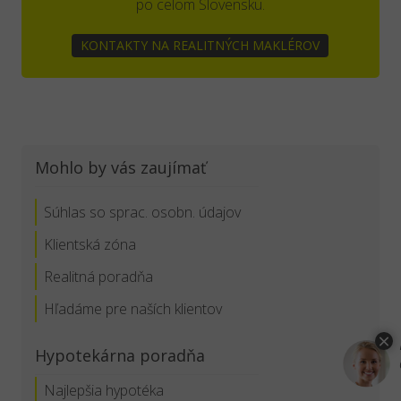
po celom Slovensku.
KONTAKTY NA REALITNÝCH MAKLÉROV
Mohlo by vás zaujímať
Súhlas so sprac. osobn. údajov
Klientská zóna
Realitná poradňa
Hľadáme pre naších klientov
Hypotekárna poradňa
Najlepšia hypotéka