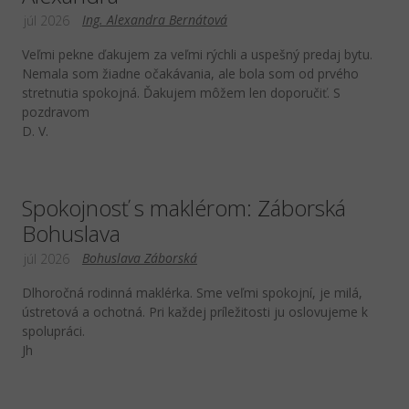
Ing. Alexandra Bernátová
júl 2026
Veľmi pekne ďakujem za veľmi rýchli a uspešný predaj bytu.
Nemala som žiadne očakávania, ale bola som od prvého
stretnutia spokojná. Ďakujem môžem len doporučiť. S
pozdravom
D. V.
Spokojnosť s maklérom: Záborská
Bohuslava
Bohuslava Záborská
júl 2026
Dlhoročná rodinná maklérka. Sme veľmi spokojní, je milá,
ústretová a ochotná. Pri každej príležitosti ju oslovujeme k
spolupráci.
Jh