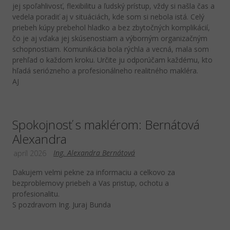
jej spoľahlivosť, flexibilitu a ľudský prístup, vždy si našla čas a
vedela poradiť aj v situáciách, kde som si nebola istá. Celý
priebeh kúpy prebehol hladko a bez zbytočných komplikácií,
čo je aj vďaka jej skúsenostiam a výborným organizačným
schopnostiam. Komunikácia bola rýchla a vecná, mala som
prehľad o každom kroku. Určite ju odporúčam každému, kto
hľadá seriózneho a profesionálneho realitného makléra.
AJ
Spokojnosť s maklérom: Bernátová
Alexandra
Ing. Alexandra Bernátová
apríl 2026
Dakujem velmi pekne za informaciu a celkovo za
bezproblemovy priebeh a Vas pristup, ochotu a
profesionalitu.
S pozdravom Ing. Juraj Bunda