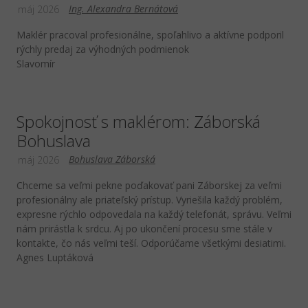
Ing. Alexandra Bernátová
máj 2026
Maklér pracoval profesionálne, spoľahlivo a aktívne podporil
rýchly predaj za výhodných podmienok
Slavomír
Spokojnosť s maklérom: Záborská
Bohuslava
Bohuslava Záborská
máj 2026
Chceme sa veľmi pekne poďakovať pani Záborskej za veľmi
profesionálny ale priateľský prístup. Vyriešila každý problém,
expresne rýchlo odpovedala na každý telefonát, správu. Veľmi
nám prirástla k srdcu. Aj po ukončení procesu sme stále v
kontakte, čo nás veľmi teší. Odporúčame všetkými desiatimi.
Agnes Luptáková