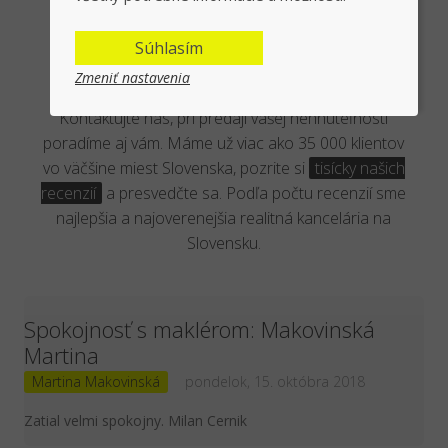
Overená kancelária reálnymi
Súhlasím
klientmi
Zmeniť nastavenia
Kontaktujte nás, pri predaji vašej nehnuteľnosti
poradíme aj vám. Máme už viac ako 35 000 klientov
vo väčšine miest Slovenska, pozrite si
tisícky našich
recenzií
a presvedčte sa. Podľa počtu recenzií sme
najlepšia a najoverenejšia realitná kancelária na
Slovensku.
Spokojnosť s maklérom: Makovinská
Martina
Martina Makovinská
pondelok, 15. októbra 2018
Zatial velmi spokojny. Milan Cernik