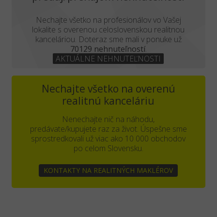
Nechajte všetko na profesionálov vo Vašej
lokalite s overenou celoslovenskou realitnou
kanceláriou. Doteraz sme mali v ponuke už
70129 nehnuteľností
.
AKTUÁLNE NEHNUTEĽNOSTI
Nechajte všetko na overenú
realitnú kanceláriu
Nenechajte nič na náhodu,
predávate/kupujete raz za život. Úspešne sme
sprostredkovali už viac ako 10 000 obchodov
po celom Slovensku.
KONTAKTY NA REALITNÝCH MAKLÉROV