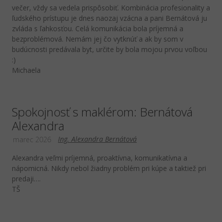
večer, vždy sa vedela prispôsobiť. Kombinácia profesionality a
ľudského prístupu je dnes naozaj vzácna a pani Bernátová ju
zvláda s ľahkosťou. Celá komunikácia bola príjemná a
bezproblémová. Nemám jej čo vytknúť a ak by som v
budúcnosti predávala byt, určite by bola mojou prvou voľbou
:)
Michaela
Spokojnosť s maklérom: Bernátová
Alexandra
Ing. Alexandra Bernátová
marec 2026
Alexandra veľmi príjemná, proaktívna, komunikatívna a
nápomicná. Nikdy nebol žiadny problém pri kúpe a taktiež pri
predaji….
TŠ