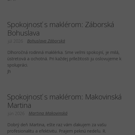
Spokojnosť s maklérom: Záborská
Bohuslava
Bohuslava Záborská
júl 2026
Dlhoročná rodinná maklérka. Sme veľmi spokojní, je milá,
ústretová a ochotná. Pri každej príležitosti ju oslovujeme k
spolupráci.
Jh
Spokojnosť s maklérom: Makovinská
Martina
Martina Makovinská
jún 2026
Dobrý deň Martina, ešte raz vám ďakujem za vašu
profesionalitu a efektivitu. Prajem peknú nedeľu. R.