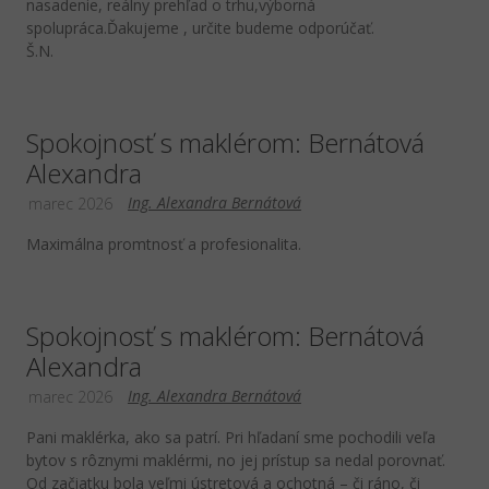
nasadenie, reálny prehľad o trhu,výborná
spolupráca.Ďakujeme , určite budeme odporúčať.
Š.N.
Spokojnosť s maklérom: Bernátová
Alexandra
Ing. Alexandra Bernátová
marec 2026
Maximálna promtnosť a profesionalita.
Spokojnosť s maklérom: Bernátová
Alexandra
Ing. Alexandra Bernátová
marec 2026
Pani maklérka, ako sa patrí. Pri hľadaní sme pochodili veľa
bytov s rôznymi maklérmi, no jej prístup sa nedal porovnať.
Od začiatku bola veľmi ústretová a ochotná – či ráno, či