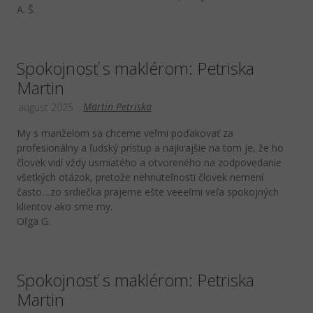
A. Š.
Spokojnosť s maklérom: Petriska
Martin
Martin Petriska
august 2025
My s manželom sa chceme veľmi poďakovať za
profesionálny a ľudský prístup a najkrajšie na tom je, že ho
človek vidí vždy usmiatého a otvoreného na zodpovedanie
všetkých otázok, pretože nehnuteľnosti človek nemení
často....zo srdiečka prajeme ešte veeeľmi veľa spokojných
klientov ako sme my.
Oľga G.
Spokojnosť s maklérom: Petriska
Martin