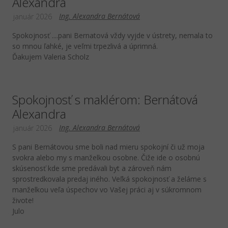
Alexandra
Ing. Alexandra Bernátová
január 2026
Spokojnosť ....pani Bernatová vždy vyjde v ústrety, nemala to
so mnou ľahké, je veľmi trpezlivá a úprimná.
Ďakujem Valeria Scholz
Spokojnosť s maklérom: Bernátová
Alexandra
Ing. Alexandra Bernátová
január 2026
S pani Bernátovou sme boli nad mieru spokojní či už moja
svokra alebo my s manželkou osobne. Čiže ide o osobnú
skúsenosť kde sme predávali byt a zároveň nám
sprostredkovala predaj iného. Veľká spokojnosť a želáme s
manželkou veľa úspechov vo Vašej práci aj v súkromnom
živote!
Julo