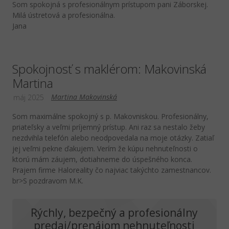
Som spokojná s profesionálnym prístupom pani Záborskej.
Milá ústretová a profesionálna.
Jana
Spokojnosť s maklérom: Makovinská
Martina
Martina Makovinská
máj 2025
Som maximálne spokojný s p. Makovniskou. Profesionálny,
priateľsky a veľmi príjemný prístup. Ani raz sa nestalo žeby
nezdvihla telefón alebo neodpovedala na moje otázky. Zatiaľ
jej veľmi pekne ďakujem. Verím že kúpu nehnuteľnosti o
ktorú mám záujem, dotiahneme do úspešného konca.
Prajem firme Haloreality čo najviac takýchto zamestnancov.
br>S pozdravom M.K.
Rýchly, bezpečný a profesionálny
predaj/prenájom nehnuteľnosti