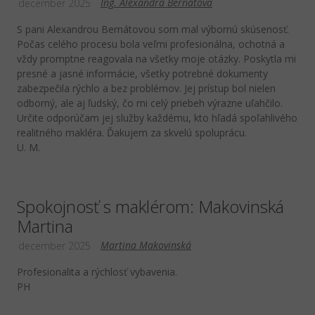
Ing. Alexandra Bernátová
december 2025
S pani Alexandrou Bernátovou som mal výbornú skúsenosť.
Počas celého procesu bola veľmi profesionálna, ochotná a
vždy promptne reagovala na všetky moje otázky. Poskytla mi
presné a jasné informácie, všetky potrebné dokumenty
zabezpečila rýchlo a bez problémov. Jej prístup bol nielen
odborný, ale aj ľudský, čo mi celý priebeh výrazne uľahčilo.
Určite odporúčam jej služby každému, kto hľadá spoľahlivého
realitného makléra. Ďakujem za skvelú spoluprácu.
U. M.
Spokojnosť s maklérom: Makovinská
Martina
Martina Makovinská
december 2025
Profesionalita a rýchlosť vybavenia.
PH