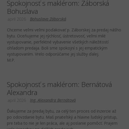
Spokojnosť s maklérom: Záborská
Bohuslava
Bohuslava Záborská
apríl 2026
Chceme veľmi veľmi poďakovať p. Záborskej za predaj nášho
bytu. Oceňujeme jej rýchlosť, ústretovosť, veľmi milé
vystupovanie, perfektné vybavenie všetkých náležitostí
ohľadom predaja. Boli sme spokojní s jej empatickým
vystupovaním. Vrelo odporúčame jej služby ďalej.
M.P.
Spokojnosť s maklérom: Bernátová
Alexandra
Ing. Alexandra Bernátová
apríl 2026
Ďakujeme za predaj bytu, za celý ten proces od inzercie až
po odovzdanie bytu. Maš priateľský a hlavne ľudský prístup,
pre teba to nie je len práca, ale aj poslanie pomôcť. Prajem