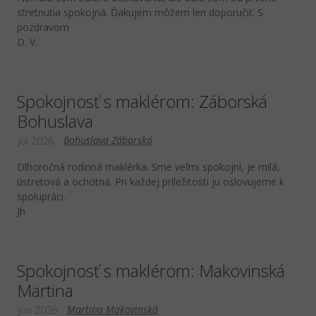
stretnutia spokojná. Ďakujem môžem len doporučiť. S
pozdravom
D. V.
Spokojnosť s maklérom: Záborská
Bohuslava
Bohuslava Záborská
júl 2026
Dlhoročná rodinná maklérka. Sme veľmi spokojní, je milá,
ústretová a ochotná. Pri každej príležitosti ju oslovujeme k
spolupráci.
Jh
Spokojnosť s maklérom: Makovinská
Martina
Martina Makovinská
jún 2026