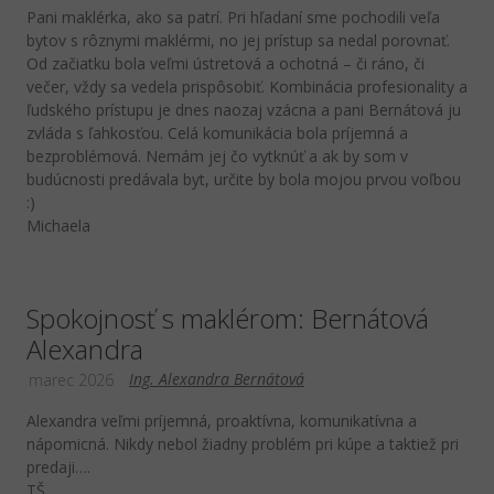
Pani maklérka, ako sa patrí. Pri hľadaní sme pochodili veľa
bytov s rôznymi maklérmi, no jej prístup sa nedal porovnať.
Od začiatku bola veľmi ústretová a ochotná – či ráno, či
večer, vždy sa vedela prispôsobiť. Kombinácia profesionality a
ľudského prístupu je dnes naozaj vzácna a pani Bernátová ju
zvláda s ľahkosťou. Celá komunikácia bola príjemná a
bezproblémová. Nemám jej čo vytknúť a ak by som v
budúcnosti predávala byt, určite by bola mojou prvou voľbou
:)
Michaela
Spokojnosť s maklérom: Bernátová
Alexandra
Ing. Alexandra Bernátová
marec 2026
Alexandra veľmi príjemná, proaktívna, komunikatívna a
nápomicná. Nikdy nebol žiadny problém pri kúpe a taktiež pri
predaji….
TŠ