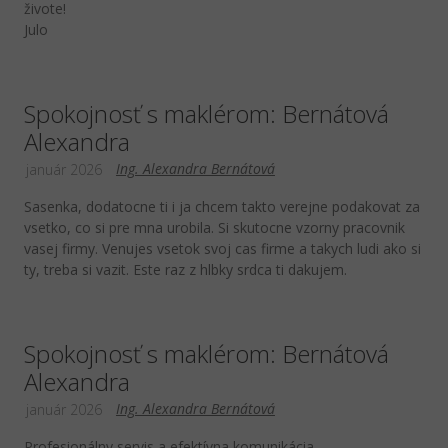
živote!
Julo
Spokojnosť s maklérom: Bernátová
Alexandra
Ing. Alexandra Bernátová
január 2026
Sasenka, dodatocne ti i ja chcem takto verejne podakovat za
vsetko, co si pre mna urobila. Si skutocne vzorny pracovnik
vasej firmy. Venujes vsetok svoj cas firme a takych ludi ako si
ty, treba si vazit. Este raz z hlbky srdca ti dakujem.
Spokojnosť s maklérom: Bernátová
Alexandra
Ing. Alexandra Bernátová
január 2026
Profesionálny servis a efektívna komunikácia.