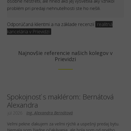
osobne nestretli, ale hneď ako jej vysvetlila aký vznikol
problém pri predaji nehnuteľnosti ste ho riešili.
Odporúčaná klientmi a na základe recenzií
realitná
kancelária v Prievidzi
Najnovšie referencie našich kolegov v
Prievidzi
Spokojnosť s maklérom: Bernátová
Alexandra
Ing. Alexandra Bernátová
júl 2026
Veľmi pekne ďakujem za veľmi rýchli a uspešný predaj bytu.
Nemala som žiadne očakávania, ale bola som od prvého