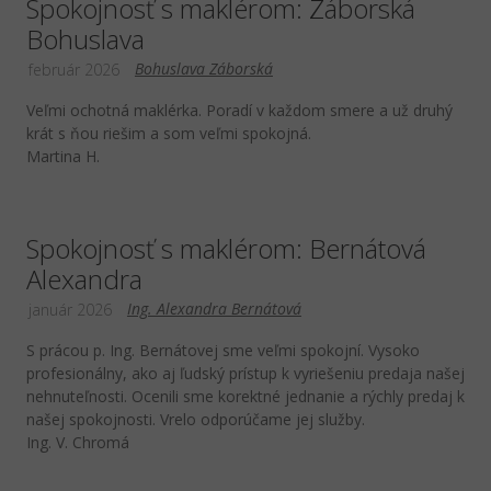
Spokojnosť s maklérom: Záborská
Bohuslava
Bohuslava Záborská
február 2026
Veľmi ochotná maklérka. Poradí v každom smere a už druhý
krát s ňou riešim a som veľmi spokojná.
Martina H.
Spokojnosť s maklérom: Bernátová
Alexandra
Ing. Alexandra Bernátová
január 2026
S prácou p. Ing. Bernátovej sme veľmi spokojní. Vysoko
profesionálny, ako aj ľudský prístup k vyriešeniu predaja našej
nehnuteľnosti. Ocenili sme korektné jednanie a rýchly predaj k
našej spokojnosti. Vrelo odporúčame jej služby.
Ing. V. Chromá