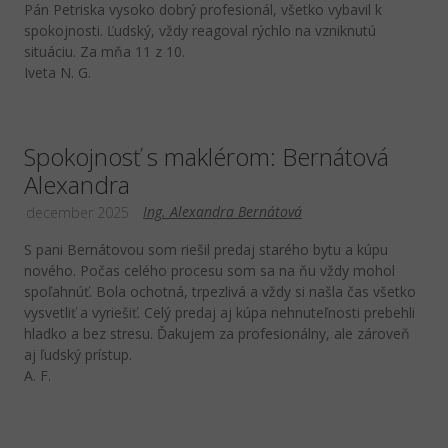
Pán Petriska vysoko dobrý profesionál, všetko vybavil k
spokojnosti. Ľudský, vždy reagoval rýchlo na vzniknutú
situáciu. Za mňa 11 z 10.
Iveta N. G.
Spokojnosť s maklérom: Bernátová
Alexandra
Ing. Alexandra Bernátová
december 2025
S pani Bernátovou som riešil predaj starého bytu a kúpu
nového. Počas celého procesu som sa na ňu vždy mohol
spoľahnúť. Bola ochotná, trpezlivá a vždy si našla čas všetko
vysvetliť a vyriešiť. Celý predaj aj kúpa nehnuteľnosti prebehli
hladko a bez stresu. Ďakujem za profesionálny, ale zároveň
aj ľudský prístup.
A. F.