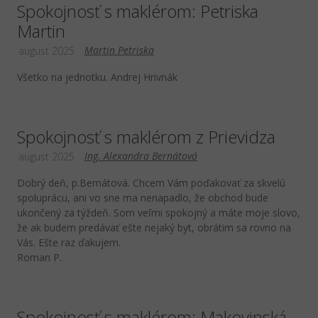
Spokojnosť s maklérom: Petriska
Martin
Martin Petriska
august 2025
Všetko na jednotku. Andrej Hrivnák
Spokojnosť s maklérom z Prievidza
Ing. Alexandra Bernátová
august 2025
Dobrý deň, p.Bernátová. Chcem Vám poďakovať za skvelú
spoluprácu, ani vo sne ma nenapadlo, že obchod bude
ukončený za týždeň. Som veľmi spokojný a máte moje slovo,
že ak budem predávať ešte nejaký byt, obrátim sa rovno na
Vás. Ešte raz ďakujem.
Roman P.
Spokojnosť s maklérom: Makovinská