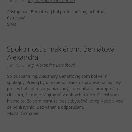
Ing. Alexandra Bernátová
jún 2026
Prístup pani Bernátovej bol profesionálny, ochotná,
ústretová.
Silvia
Spokojnosť s maklérom: Bernátová
Alexandra
Ing. Alexandra Bernátová
jún 2026
So službami Ing. Alexandry Bernátovej som bol veľmi
spokojný. Predaj bytu prebehol hladko a profesionálne, celý
proces bol dobre zorganizovaný, komunikácia promptná a
cítil som, že moje záujmy sú v dobrých rukách. Ocenil som
hlavne to, že som nemusel riešiť zbytočné komplikácie a veci
sa pohli rýchlo. Bez váhania odporúčam.
Michal Čičmanec