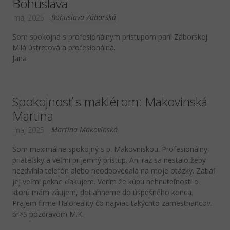
Bohuslava
Bohuslava Záborská
máj 2025
Som spokojná s profesionálnym prístupom pani Záborskej.
Milá ústretová a profesionálna.
Jana
Spokojnosť s maklérom: Makovinská
Martina
Martina Makovinská
máj 2025
Som maximálne spokojný s p. Makovniskou. Profesionálny,
priateľsky a veľmi príjemný prístup. Ani raz sa nestalo žeby
nezdvihla telefón alebo neodpovedala na moje otázky. Zatiaľ
jej veľmi pekne ďakujem. Verím že kúpu nehnuteľnosti o
ktorú mám záujem, dotiahneme do úspešného konca.
Prajem firme Haloreality čo najviac takýchto zamestnancov.
br>S pozdravom M.K.