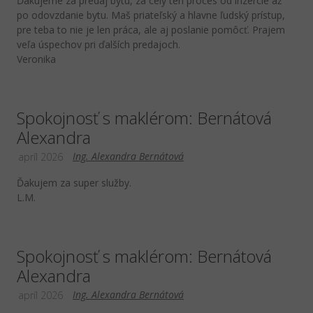
Ďakujeme za predaj bytu, za celý ten proces od inzercie až
po odovzdanie bytu. Maš priateľský a hlavne ľudský prístup,
pre teba to nie je len práca, ale aj poslanie pomôcť. Prajem
veľa úspechov pri ďalších predajoch.
Veronika
Spokojnosť s maklérom: Bernátová
Alexandra
Ing. Alexandra Bernátová
apríl 2026
Ďakujem za super služby.
L.M.
Spokojnosť s maklérom: Bernátová
Alexandra
Ing. Alexandra Bernátová
apríl 2026