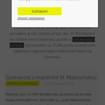
Overená kancelária reálnymi
Súhlasím
klientmi
Zmeniť nastavenia
Kontaktujte nás, pri predaji vašej nehnuteľnosti
poradíme aj vám. Máme už viac ako 35 000 klientov
vo väčšine miest Slovenska, pozrite si
tisícky našich
recenzií
a presvedčte sa. Podľa počtu recenzií sme
najlepšia a najoverenejšia realitná kancelária na
Slovensku.
Spokojnosť s maklérom M. Makovinskou
Martina Makovinská
utorok, 5. júna 2018
Rada by som sa Vám poďakovala za pomoc pri predaji
mojej nehnuteľnosti. Síce sme sa s pani Makovinskou