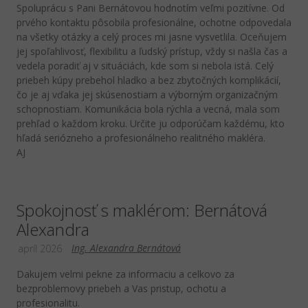
Spoluprácu s Pani Bernátovou hodnotím veľmi pozitívne. Od
prvého kontaktu pôsobila profesionálne, ochotne odpovedala
na všetky otázky a celý proces mi jasne vysvetlila. Oceňujem
jej spoľahlivosť, flexibilitu a ľudský prístup, vždy si našla čas a
vedela poradiť aj v situáciách, kde som si nebola istá. Celý
priebeh kúpy prebehol hladko a bez zbytočných komplikácií,
čo je aj vďaka jej skúsenostiam a výborným organizačným
schopnostiam. Komunikácia bola rýchla a vecná, mala som
prehľad o každom kroku. Určite ju odporúčam každému, kto
hľadá seriózneho a profesionálneho realitného makléra.
AJ
Spokojnosť s maklérom: Bernátová
Alexandra
Ing. Alexandra Bernátová
apríl 2026
Dakujem velmi pekne za informaciu a celkovo za
bezproblemovy priebeh a Vas pristup, ochotu a
profesionalitu.