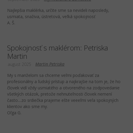
Najlepšia maklérka, určite sme sa nevideli naposledy,
usmiata, snaživa, ústretová, veľká spokojnosť
A. Š.
Spokojnosť s maklérom: Petriska
Martin
Martin Petriska
august 2025
My s manželom sa chceme veľmi poďakovať za
profesionálny a ľudský prístup a najkrajšie na tom je, že ho
človek vidí vždy usmiatého a otvoreného na zodpovedanie
všetkých otázok, pretože nehnuteľnosti človek nemení
často....zo srdiečka prajeme ešte veeeľmi veľa spokojných
klientov ako sme my.
Oľga G.