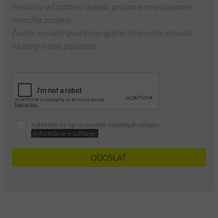
mesiacov od zadania dopytu, prípadne na požiadanie
okamžite zrušená.
Žiadne marketingové/propagačné informácie nebudú
na daný e-mail posielané.
súhlasím so spracovaním osobných údajov
(informácie o súhlase)
ODOSLAŤ