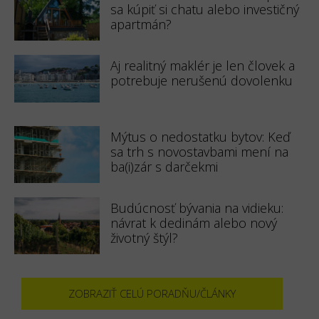
sa kúpiť si chatu alebo investičný
apartmán?
Aj realitný maklér je len človek a
potrebuje nerušenú dovolenku
Mýtus o nedostatku bytov: Keď
sa trh s novostavbami mení na
ba(i)zár s darčekmi
Budúcnosť bývania na vidieku:
návrat k dedinám alebo nový
životný štýl?
ZOBRAZIŤ CELÚ PORADŇU/ČLÁNKY