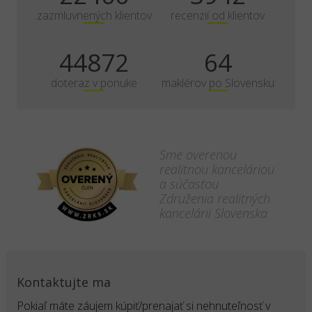
zazmluvnených klientov
recenzií od klientov
70113
100
doteraz v ponuke
maklérov po Slovensku
Sme overenou
realitnou kanceláriou
a súčasťou
Združenia realitných
kancelárii Slovenska
Kontaktujte ma
Pokiaľ máte záujem kúpiť/prenajať si nehnuteľnosť v