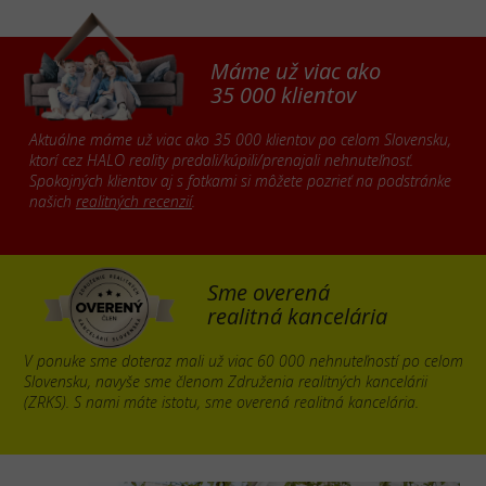
Máme už viac ako
35 000 klientov
Aktuálne máme už viac ako 35 000 klientov po celom Slovensku,
ktorí cez HALO reality predali/kúpili/prenajali nehnuteľnosť.
Spokojných klientov aj s fotkami si môžete pozrieť na podstránke
našich
realitných recenzií
.
Sme overená
realitná kancelária
V ponuke sme doteraz mali už viac 60 000 nehnuteľností po celom
Slovensku, navyše sme členom Združenia realitných kancelárii
(ZRKS). S nami máte istotu, sme overená realitná kancelária.