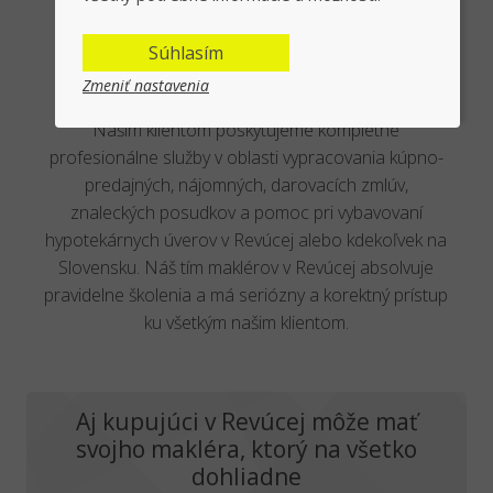
Chcem kúpiť nehnuteľnosť v
Súhlasím
Revúcej
Zmeniť nastavenia
Našim klientom poskytujeme kompletné
profesionálne služby v oblasti vypracovania kúpno-
predajných, nájomných, darovacích zmlúv,
znaleckých posudkov a pomoc pri vybavovaní
hypotekárnych úverov v Revúcej alebo kdekoľvek na
Slovensku. Náš tím maklérov v Revúcej absolvuje
pravidelne školenia a má seriózny a korektný prístup
ku všetkým našim klientom.
Aj kupujúci v Revúcej môže mať
svojho makléra, ktorý na všetko
dohliadne