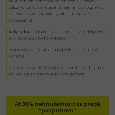
ku kúpe nehnuteľnosti až po zanesenie kúpnych a
záložných zmlúv na kataster (okrem zmlúv a poplatkov
súvisiacich s poskytnutím hypotekárneho úveru
kupujúcemu)
kolky na katastri platíme za vás (neplatí pri nízkej provízii
RK - opýtajte sa svojho makléra)
všetky ceny uvádzané na našej webovej stránke sú
konečné
pre vašu istotu: HALO reality s.r.o. preberá od klientov
len peniaze za rezervovanie nehnuteľnosti
Až 30% nehnuteľností sa predá
"podpultovo"