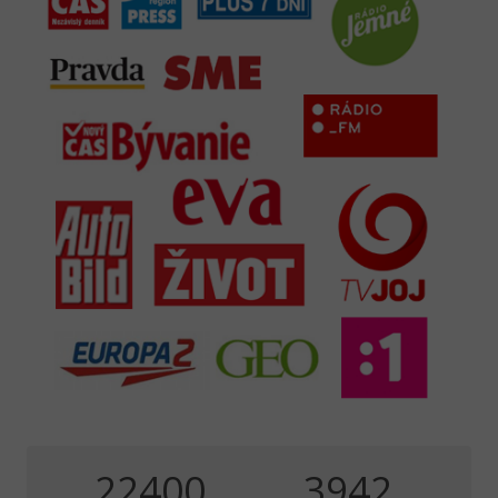
35000
6160