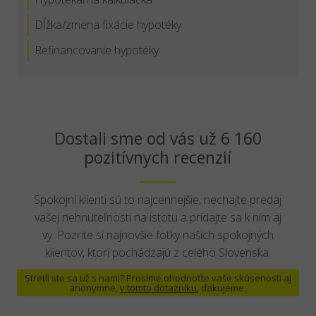
Dĺžka/zmena fixácie hypotéky
Refinancovanie hypotéky
Dostali sme od vás už 6 160
pozitívnych recenzií
Spokojní klienti sú to najcennejšie, nechajte predaj
vašej nehnuteľnosti na istotu a pridajte sa k ním aj
vy. Pozrite si najnovšie fotky našich spokojných
klientov, ktorí pochádzajú z celého Slovenska.
Stretli ste sa už s nami? Prosíme ohodnoťte vaše skúsenosti aj
anonymne,
v tomto dotazníku
, ďakujeme.