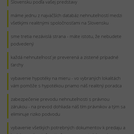
Slovensku podľa vašej predstavy
máme jednu z najväčších databáz nehnuteľností medzi
všetkými realitnými spoločnosťami na Slovensku
sme tretia nezávislá strana - máte istotu, že nebudete
podvedený
každá nehnuteľnosť je preverená a zistené prípadné
ťarchy
vybavenie hypotéky na mieru - vo vybraných lokalitách
vám pomôže s hypotékou priamo náš realitný poradca
zabezpečenie prevodu nehnuteľnosti s právnou
zárukou - na prevod dohliada náš tím právnikov a tým sa
eliminuje riziko podvodu
vybavenie všetkých potrebných dokumentov k predaju a