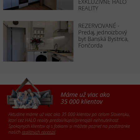
EXKLUZÍVNE HALO
REALITY
REZERVOVANÉ -
Predaj, jednoizbový
byt Banská Bystrica,
Fončorda
Máme už viac ako
35 000 klientov
Aktuálne máme už viac ako 35 000 klientov po celom Slovensku,
ktorí cez HALO reality predali/kúpili/prenajali nehnuteľnosť.
Spokojných klientov aj s fotkami si môžete pozrieť na podstránke
našich
realitných recenzií
.