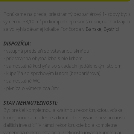
Ponúkame na predaj priestranný bezbariérový 1-izbový byt s
výmerou 38,10 m² po kompletnej rekonštrukcii, nachádzajúci
sa vo vyhľadávanej lokalite Fončorda v
Banskej Bystrici
.
DISPOZÍCIA:
• vstupná predsieň so vstavanou skriňou
• priestranná obytná izba s bio krbom
• samostatná kuchyňa so skladacím jedálenským stolom
• kúpeľňa so sprchovým kútom (bezbariérová)
• samostatné WC
• pivnica o výmere cca 3m²
STAV NEHNUTEĽNOSTI:
Byt prešiel kompletnou a kvalitnou rekonštrukciou, vďaka
ktorej ponúka moderné a komfortné bývanie bez nutnosti
ďalších investícií. V rámci rekonštrukcie bola kompletne
vymenená elektroinštalácia, zrekonštruovaná kúpeľňa aj