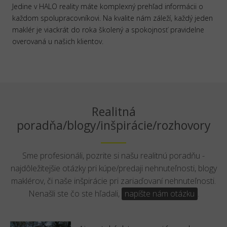
Jedine v HALO reality máte komplexný prehľad informácii o
každom spolupracovníkovi. Na kvalite nám záleží, každý jeden
maklér je viackrát do roka školený a spokojnosť pravidelne
overovaná u našich klientov.
Realitná
poradňa/blogy/inšpirácie/rozhovory
Sme profesionáli, pozrite si našu realitnú poradňu -
najdôležitejšie otázky pri kúpe/predaji nehnuteľnosti, blogy
maklérov, či naše inšpirácie pri zariaďovaní nehnuteľnosti.
Nenašli ste čo ste hľadali,
napíšte nám otázku
.