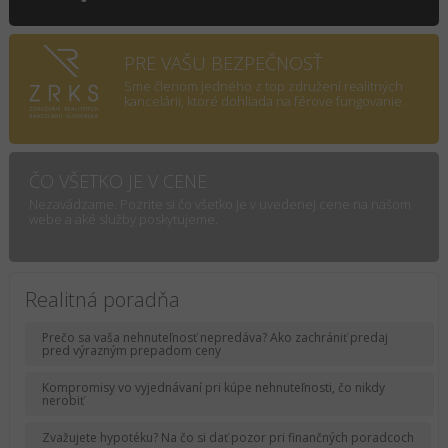
PRE VAŠU BEZPEČNOSŤ
Sme členom jedného z top združení realitných
kancelárii, ktoré dohliada na férove fungovanie.
ČO VŠETKO JE V CENE
Nezavádzame. Pozrite si čo všetko je v uvedenej cene na našom
webe a aké služby poskytujeme.
Realitná poradňa
Prečo sa vaša nehnuteľnosť nepredáva? Ako zachrániť predaj
pred výrazným prepadom ceny
Kompromisy vo vyjednávaní pri kúpe nehnuteľnosti, čo nikdy
nerobiť
Zvažujete hypotéku? Na čo si dať pozor pri finančných poradcoch