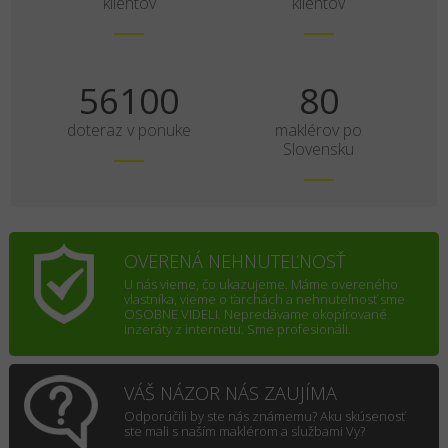
klientov
klientov
70125
100
doteraz v ponuke
maklérov po
Slovensku
OVERENÁ NEHNUTEĽNOSŤ
U nás vieme, čo ukazujeme. Máme overeného
vlastníka, vieme o ťarchách a nehnuteľnosť sme
OSOBNE VIDELI. Nepredávame okopírované
inzeráty z internetu. Sme profesionáli.
VÁŠ NÁZOR NÁS ZAUJÍMA
Odporúčili by ste nás známemu? Aku skúsenosť
ste mali s naším maklérom a službami Vy?