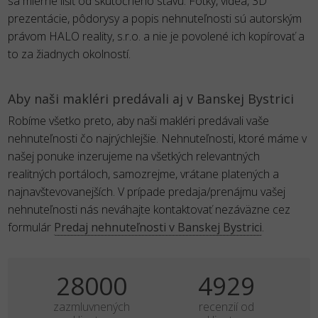
sa mierne líšiť od skutočného stavu. Fotky, videá, 3D
prezentácie, pôdorysy a popis nehnuteľnosti sú autorským
právom HALO reality, s.r.o. a nie je povolené ich kopírovať a
to za žiadnych okolností.
Aby naši makléri predávali aj v Banskej Bystrici
Robíme všetko preto, aby naši makléri predávali vaše
nehnuteľnosti čo najrýchlejšie. Nehnuteľnosti, ktoré máme v
našej ponuke inzerujeme na všetkých relevantných
realitných portáloch, samozrejme, vrátane platených a
najnavštevovanejších. V prípade predaja/prenájmu vašej
nehnuteľnosti nás neváhajte kontaktovať nezáväzne cez
formulár
Predaj nehnuteľnosti v Banskej Bystrici
.
35000
6161
zazmluvnených
recenzií od