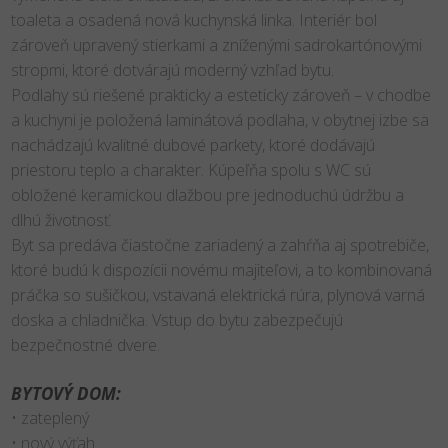
toaleta a osadená nová kuchynská linka. Interiér bol
zároveň upravený stierkami a zníženými sadrokartónovými
stropmi, ktoré dotvárajú moderný vzhľad bytu.
Podlahy sú riešené prakticky a esteticky zároveň – v chodbe
a kuchyni je položená laminátová podlaha, v obytnej izbe sa
nachádzajú kvalitné dubové parkety, ktoré dodávajú
priestoru teplo a charakter. Kúpeľňa spolu s WC sú
obložené keramickou dlažbou pre jednoduchú údržbu a
dlhú životnosť.
Byt sa predáva čiastočne zariadený a zahŕňa aj spotrebiče,
ktoré budú k dispozícii novému majiteľovi, a to kombinovaná
práčka so sušičkou, vstavaná elektrická rúra, plynová varná
doska a chladnička. Vstup do bytu zabezpečujú
bezpečnostné dvere.
BYTOVÝ DOM:
• zateplený
• nový výťah