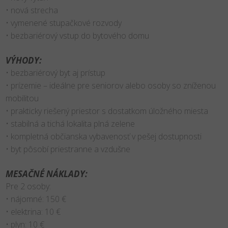
• nová strecha
• vymenené stupačkové rozvody
• bezbariérový vstup do bytového domu
VÝHODY:
• bezbariérový byt aj prístup
• prízemie – ideálne pre seniorov alebo osoby so zníženou
mobilitou
• prakticky riešený priestor s dostatkom úložného miesta
• stabilná a tichá lokalita plná zelene
• kompletná občianska vybavenosť v pešej dostupnosti
• byt pôsobí priestranne a vzdušne
MESAČNÉ NÁKLADY:
Pre 2 osoby:
• nájomné: 150 €
• elektrina: 10 €
• plyn: 10 €