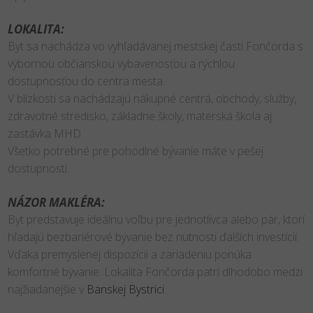
LOKALITA:
Byt sa nachádza vo vyhľadávanej mestskej časti Fončorda s
výbornou občianskou vybavenosťou a rýchlou
dostupnosťou do centra mesta.
V blízkosti sa nachádzajú nákupné centrá, obchody, služby,
zdravotné stredisko, základne školy, materská škola aj
zastávka MHD.
Všetko potrebné pre pohodlné bývanie máte v pešej
dostupnosti.
NÁZOR MAKLÉRA:
Byt predstavuje ideálnu voľbu pre jednotlivca alebo pár, ktorí
hľadajú bezbariérové bývanie bez nutnosti ďalších investícií.
Vďaka premyslenej dispozícii a zariadeniu ponúka
komfortné bývanie. Lokalita Fončorda patrí dlhodobo medzi
najžiadanejšie v
Banskej Bystrici
.