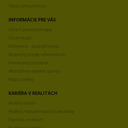
Výkup nehnuteľností
INFORMÁCIE PRE VÁS
Chcem predať/prenajať
Chcem kúpiť
Referencie - spokojní klienti
Bezpečný predaj nehnuteľnosti
Reklamačný poriadok
Alternatívne riešenie sporov
Mapa stránky
KARIÉRA V REALITÁCH
Realitný maklér
Realitný manažér/vlastná kancelária
Franšíza v realitách
Realitná akadémia