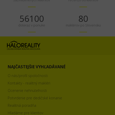
zazmluvnených klientov
recenzií od klientov
70125
100
doteraz v ponuke
maklérov po Slovensku
NAJČASTEJŠIE VYHĽADÁVANÉ
O nás/profil spoločnosti
Kontakty - realitný makléri
Ocenenie nehnuteľnosti
Potvrdenie pre dedičské konanie
Realitná poradňa
Hľadáme pre klientov