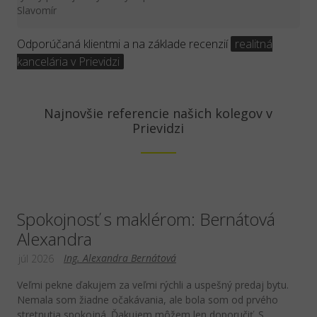
Slavomír
Odporúčaná klientmi a na základe recenzií
realitná
kancelária v Prievidzi
Najnovšie referencie našich kolegov v
Prievidzi
Spokojnosť s maklérom: Bernátová
Alexandra
Ing. Alexandra Bernátová
júl 2026
Veľmi pekne ďakujem za veľmi rýchli a uspešný predaj bytu.
Nemala som žiadne očakávania, ale bola som od prvého
stretnutia spokojná. Ďakujem môžem len doporučiť. S