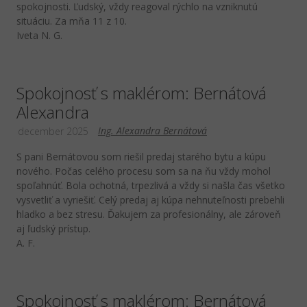
spokojnosti. Ľudský, vždy reagoval rýchlo na vzniknutú
situáciu. Za mňa 11 z 10.
Iveta N. G.
Spokojnosť s maklérom: Bernátová
Alexandra
Ing. Alexandra Bernátová
december 2025
S pani Bernátovou som riešil predaj starého bytu a kúpu
nového. Počas celého procesu som sa na ňu vždy mohol
spoľahnúť. Bola ochotná, trpezlivá a vždy si našla čas všetko
vysvetliť a vyriešiť. Celý predaj aj kúpa nehnuteľnosti prebehli
hladko a bez stresu. Ďakujem za profesionálny, ale zároveň
aj ľudský prístup.
A. F.
Spokojnosť s maklérom: Bernátová