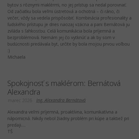
bytov s rôznymi maklérmi, no jej prístup sa nedal porovnať.
Od začiatku bola veľmi ústretová a ochotná – či ráno, či
večer, vždy sa vedela prispôsobiť. Kombinácia profesionality a
ľudského prístupu je dnes naozaj vzácna a pani Bernátová ju
zvláda s ľahkosťou. Celá komunikácia bola príjemná a
bezproblémová. Nemám jej čo vytknúť a ak by som v
budúcnosti predávala byt, určite by bola mojou prvou voľbou
:)
Michaela
Spokojnosť s maklérom: Bernátová
Alexandra
Ing. Alexandra Bernátová
marec 2026
Alexandra veľmi príjemná, proaktívna, komunikatívna a
nápomicná. Nikdy nebol žiadny problém pri kúpe a taktiež pri
predaji….
TŠ