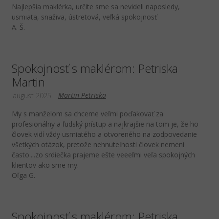
Najlepšia maklérka, určite sme sa nevideli naposledy,
usmiata, snaživa, ústretová, veľká spokojnosť
A. Š.
Spokojnosť s maklérom: Petriska
Martin
Martin Petriska
august 2025
My s manželom sa chceme veľmi poďakovať za
profesionálny a ľudský prístup a najkrajšie na tom je, že ho
človek vidí vždy usmiatého a otvoreného na zodpovedanie
všetkých otázok, pretože nehnuteľnosti človek nemení
často....zo srdiečka prajeme ešte veeeľmi veľa spokojných
klientov ako sme my.
Oľga G.
Spokojnosť s maklérom: Petriska