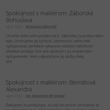
Spokojnosť s maklérom: Záborská
Bohuslava
Bohuslava Záborská
apríl 2026
Chceme veľmi veľmi poďakovať p. Záborskej za predaj nášho
bytu. Oceňujeme jej rýchlosť, ústretovosť, veľmi milé
vystupovanie, perfektné vybavenie všetkých náležitostí
ohľadom predaja. Boli sme spokojní s jej empatickým
vystupovaním. Vrelo odporúčame jej služby ďalej.
M.P.
Spokojnosť s maklérom: Bernátová
Alexandra
Ing. Alexandra Bernátová
apríl 2026
Ďakujeme za predaj bytu, za celý ten proces od inzercie až