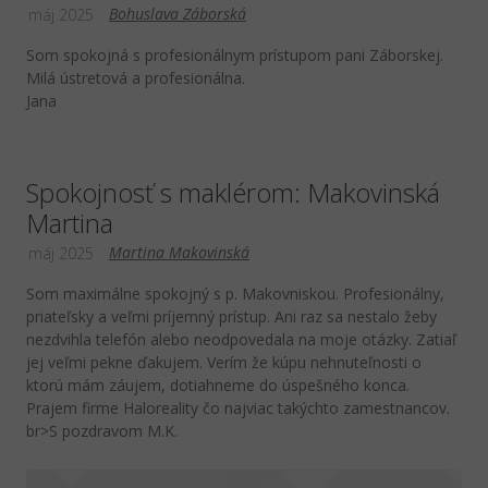
Bohuslava Záborská
máj 2025
Som spokojná s profesionálnym prístupom pani Záborskej.
Milá ústretová a profesionálna.
Jana
Spokojnosť s maklérom: Makovinská
Martina
Martina Makovinská
máj 2025
Som maximálne spokojný s p. Makovniskou. Profesionálny,
priateľsky a veľmi príjemný prístup. Ani raz sa nestalo žeby
nezdvihla telefón alebo neodpovedala na moje otázky. Zatiaľ
jej veľmi pekne ďakujem. Verím že kúpu nehnuteľnosti o
ktorú mám záujem, dotiahneme do úspešného konca.
Prajem firme Haloreality čo najviac takýchto zamestnancov.
br>S pozdravom M.K.