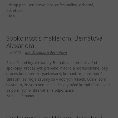
Prístup pani Bernátovej bol profesionálny, ochotná,
ústretová.
Silvia
Spokojnosť s maklérom: Bernátová
Alexandra
Ing. Alexandra Bernátová
jún 2026
So službami Ing. Alexandry Bernátovej som bol veľmi
spokojný. Predaj bytu prebehol hladko a profesionálne, celý
proces bol dobre zorganizovaný, komunikácia promptná a
cítil som, že moje záujmy sú v dobrých rukách. Ocenil som
hlavne to, že som nemusel riešiť zbytočné komplikácie a veci
sa pohli rýchlo. Bez váhania odporúčam.
Michal Čičmanec
Spokojnosť s maklérom: Bernátová