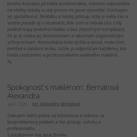
prvého kontaktu pôsobila profesionálne, ochotne odpovedala
na všetky otázky a celý proces mi jasne vysvetlila. Oceňujem
jej spoľahlivosť, flexibilitu a ľudský prístup, vždy si našla čas a
vedela poradiť aj v situáciách, kde som si nebola istá. Celý
priebeh kúpy prebehol hladko a bez zbytočných komplikácií,
čo je aj vďaka jej skúsenostiam a výborným organizačným
schopnostiam. Komunikácia bola rýchla a vecná, mala som
prehľad o každom kroku. Určite ju odporúčam každému, kto
hľadá seriózneho a profesionálneho realitného makléra.
AJ
Spokojnosť s maklérom: Bernátová
Alexandra
Ing. Alexandra Bernátová
apríl 2026
Dakujem velmi pekne za informaciu a celkovo za
bezproblemovy priebeh a Vas pristup, ochotu a
profesionalitu.
S pozdravom Ing. Juraj Bunda