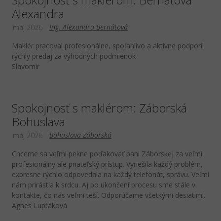
Alexandra
Ing. Alexandra Bernátová
máj 2026
Maklér pracoval profesionálne, spoľahlivo a aktívne podporil
rýchly predaj za výhodných podmienok
Slavomír
Spokojnosť s maklérom: Záborská
Bohuslava
Bohuslava Záborská
máj 2026
Chceme sa veľmi pekne poďakovať pani Záborskej za veľmi
profesionálny ale priateľský prístup. Vyriešila každý problém,
expresne rýchlo odpovedala na každý telefonát, správu. Veľmi
nám prirástla k srdcu. Aj po ukončení procesu sme stále v
kontakte, čo nás veľmi teší. Odporúčame všetkými desiatimi.
Agnes Luptáková