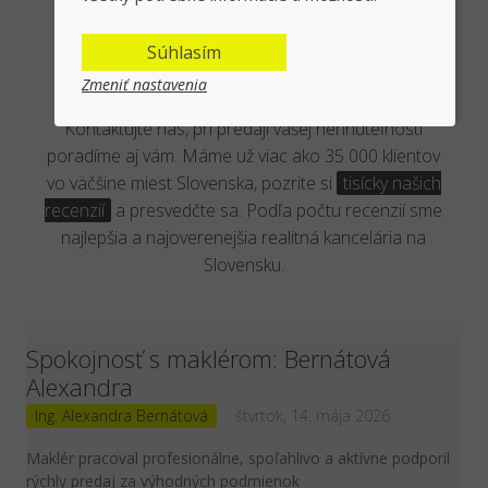
Overená kancelária reálnymi
Súhlasím
klientmi
Zmeniť nastavenia
Kontaktujte nás, pri predaji vašej nehnuteľnosti
poradíme aj vám. Máme už viac ako 35 000 klientov
vo väčšine miest Slovenska, pozrite si
tisícky našich
recenzií
a presvedčte sa. Podľa počtu recenzií sme
najlepšia a najoverenejšia realitná kancelária na
Slovensku.
Spokojnosť s maklérom: Bernátová
Alexandra
Ing. Alexandra Bernátová
štvrtok, 14. mája 2026
Maklér pracoval profesionálne, spoľahlivo a aktívne podporil
rýchly predaj za výhodných podmienok