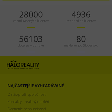
35000
6170
zazmluvnených klientov
recenzií od klientov
70129
100
doteraz v ponuke
maklérov po Slovensku
NAJČASTEJŠIE VYHĽADÁVANÉ
O nás/profil spoločnosti
Kontakty - realitný makléri
Ocenenie nehnuteľnosti