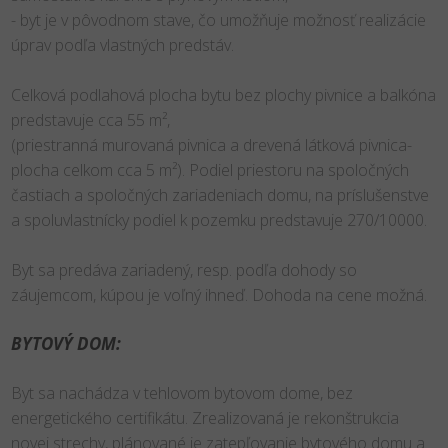
- byt je v pôvodnom stave, čo umožňuje možnosť realizácie
úprav podľa vlastných predstáv.
Celková podlahová plocha bytu bez plochy pivnice a balkóna
predstavuje cca 55 m²,
(priestranná murovaná pivnica a drevená látková pivnica-
plocha celkom cca 5 m²). Podiel priestoru na spoločných
častiach a spoločných zariadeniach domu, na príslušenstve
a spoluvlastnícky podiel k pozemku predstavuje 270/10000.
Byt sa predáva zariadený, resp. podľa dohody so
záujemcom, kúpou je voľný ihneď. Dohoda na cene možná.
BYTOVÝ DOM:
Byt sa nachádza v tehlovom bytovom dome, bez
energetického certifikátu. Zrealizovaná je rekonštrukcia
novej strechy, plánované je zatepľovanie bytového domu a