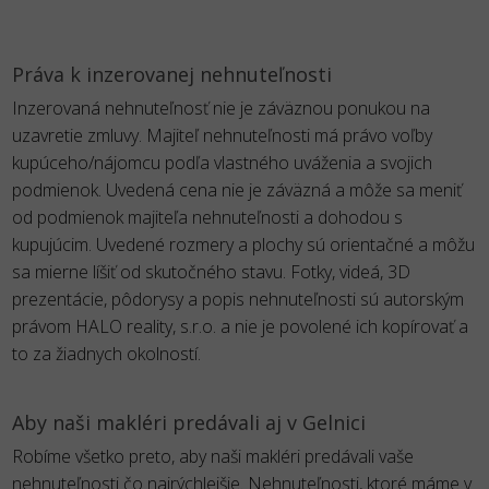
Práva k inzerovanej nehnuteľnosti
Inzerovaná nehnuteľnosť nie je záväznou ponukou na
uzavretie zmluvy. Majiteľ nehnuteľnosti má právo voľby
kupúceho/nájomcu podľa vlastného uváženia a svojich
podmienok. Uvedená cena nie je záväzná a môže sa meniť
od podmienok majiteľa nehnuteľnosti a dohodou s
kupujúcim. Uvedené rozmery a plochy sú orientačné a môžu
sa mierne líšiť od skutočného stavu. Fotky, videá, 3D
prezentácie, pôdorysy a popis nehnuteľnosti sú autorským
právom HALO reality, s.r.o. a nie je povolené ich kopírovať a
to za žiadnych okolností.
Aby naši makléri predávali aj v Gelnici
Robíme všetko preto, aby naši makléri predávali vaše
nehnuteľnosti čo najrýchlejšie. Nehnuteľnosti, ktoré máme v