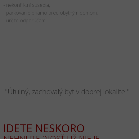
- nekonfliktní susedia,
- parkovanie priamo pred obytným domom,
- určite odporúčam.
"Útulný, zachovalý byt v dobrej lokalite."
IDETE NESKORO
NEHNUTEĽNOSŤ UŽ NIE JE