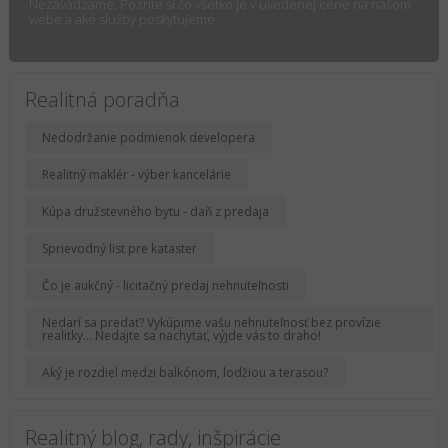
Nezavádzame. Pozrite si čo všetko je v uvedenej cene na našom
webe a aké služby poskytujeme.
Realitná poradňa
Nedodržanie podmienok developera
Realitný maklér - výber kancelárie
Kúpa družstevného bytu - daň z predaja
Sprievodný list pre kataster
Čo je aukčný - licitačný predaj nehnuteľnosti
Nedarí sa predať? Vykúpime vašu nehnuteľnosť bez provízie
realitky... Nedajte sa nachytať, výjde vás to draho!
Aký je rozdiel medzi balkónom, lodžiou a terasou?
Realitný blog, rady, inšpirácie