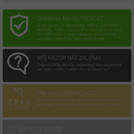
OVERENÁ NEHNUTEĽNOSŤ
U nás vieme, čo ukazujeme. Máme overeného
vlastníka, vieme o ťarchách a nehnuteľnosť sme
OSOBNE VIDELI. Nepredávame okopírované
inzeráty z internetu. Sme profesionáli.
VÁŠ NÁZOR NÁS ZAUJÍMA
Odporúčili by ste nás známemu? Aku skúsenosť
ste mali s naším maklérom a službami Vy?
PRE VAŠU BEZPEČNOSŤ
Sme členom jedného z top združení realitných
kancelárii, ktoré dohliada na férove fungovanie.
ČO VŠETKO JE V CENE