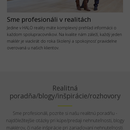
Sme profesionáli v realitách
Jedine v HALO reality máte komplexný prehľad informácii o
každom spolupracovníkovi. Na kvalite nám záleží, každý jeden
maklér je viackrát do roka školený a spokojnosť pravidelne
overovaná u našich klientov.
Realitná
poradňa/blogy/inšpirácie/rozhovory
Sme profesionáli, pozrite si našu realitnú poradňu -
najdôležitejšie otázky pri kúpe/predaji nehnuteľnosti, blogy
maklérov, či naše inšpirácie pri zariaďovaní nehnuteľnosti.