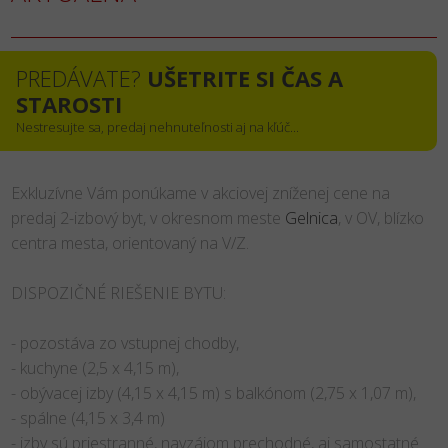
PREDÁVATE?
UŠETRITE SI ČAS A
STAROSTI
Nestresujte sa, predaj nehnuteľnosti aj na kľúč...
Exkluzívne Vám ponúkame v akciovej zníženej cene na
predaj 2-izbový byt, v okresnom meste
Gelnica
, v OV, blízko
centra mesta, orientovaný na V/Z.
DISPOZIČNÉ RIEŠENIE BYTU:
- pozostáva zo vstupnej chodby,
- kuchyne (2,5 x 4,15 m),
- obývacej izby (4,15 x 4,15 m) s balkónom (2,75 x 1,07 m),
- spálne (4,15 x 3,4 m)
- izby sú priestranné, navzájom prechodné, aj samostatné