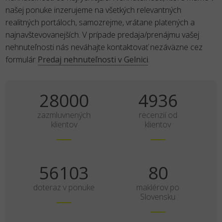
našej ponuke inzerujeme na všetkých relevantných
realitných portáloch, samozrejme, vrátane platených a
najnavštevovanejších. V prípade predaja/prenájmu vašej
nehnuteľnosti nás neváhajte kontaktovať nezáväzne cez
formulár
Predaj nehnuteľnosti v Gelnici
.
35000
6170
zazmluvnených
recenzií od
klientov
klientov
70129
100
doteraz v ponuke
maklérov po
Slovensku