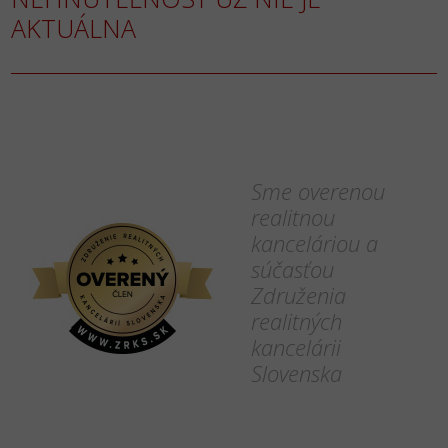
AKTUÁLNA
Sme overenou
realitnou
kanceláriou a
súčasťou
Združenia
realitných
kancelárii
Slovenska