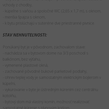
vchody z chodby,
- kúpeľne s vaňou a spoločné WC (2,65 x 1,7 m), s oknom,
- menšia špajza s oknom,
- k bytu prislúchajú v suteréne dve priestranné pivnice.
STAV NEHNUTEĽNOSTI:
Ponúkaný byt je v pôvodnom, zachovalom stave:
- nachádza sa v bytovom dome na 3/3 poschodí s
balkónom, bez výťahu,
- vymenené plastové okná,
- zachované pôvodné bukové parketové podlahy,
- ohrev teplej vody je samostatným elektrickým bojlerom v
kúpeľni,
- vykurovanie v byte je ústredným kúrením cez centrálnu
kotolňu,
- bytový dom má vlastný komín, možnosť realizovať
samostatné kúrenie s plynovým kotlom,