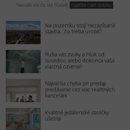
Nenašli ste čo ste hľadali,
napíšte nám otázku
.
Na pozemku stojí nezapísaná
stavba... čo treba urobiť?
Rušia vás zvuky a hluk od
susedov, alebo dokonca vaša
vlastná ozvena?
Najväčšia chyba pri predaji:
predávanie cez viac realitných
kancelárii
Kvalitné jedálenské stoličky
ušetria