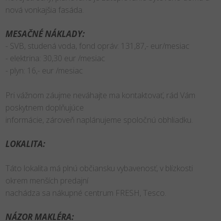
nová vonkajšia fasáda.
MESAČNÉ NÁKLADY:
- SVB, studená voda, fond opráv: 131,87,- eur/mesiac
- elektrina: 30,30 eur /mesiac
- plyn: 16,- eur /mesiac
Pri vážnom záujme neváhajte ma kontaktovať, rád Vám
poskytnem doplňujúce
informácie, zároveň naplánujeme spoločnú obhliadku.
LOKALITA:
Táto lokalita má plnú občiansku vybavenosť, v blízkosti
okrem menších predajní
nachádza sa nákupné centrum FRESH, Tesco.
NÁZOR MAKLÉRA: