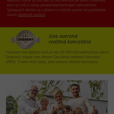
Aktuálne máme už viac ako 35 000 klientov po celom Slovensku,
ktorí cez HALO reality predali/kúpili/prenajali nehnuteľnosť.
Spokojných klientov aj s fotkami si môžete pozrieť na podstránke
našich
realitných recenzií
.
Sme overená
realitná kancelária
V ponuke sme doteraz mali už viac 60 000 nehnuteľností po celom
Slovensku, navyše sme členom Združenia realitných kancelárii
(ZRKS). S nami máte istotu, sme overená realitná kancelária.