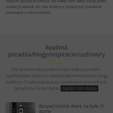
každom spolupracovníkovi. Na kvalite nám záleží, každý jeden
maklér je viackrát do roka školený a spokojnosť pravidelne
overovaná u našich klientov.
Realitná
poradňa/blogy/inšpirácie/rozhovory
Sme profesionáli, pozrite si našu realitnú poradňu -
najdôležitejšie otázky pri kúpe/predaji nehnuteľnosti, blogy
maklérov, či naše inšpirácie pri zariaďovaní nehnuteľnosti.
Nenašli ste čo ste hľadali,
napíšte nám otázku
.
Bezpečnostné dvere na byte, či
dome