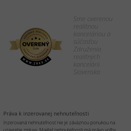
Sme overenou
realitnou
kanceláriou a
súčasťou
Združenia
realitných
kancelárii
Slovenska
Práva k inzerovanej nehnuteľnosti
Inzerovaná nehnuteľnosť nie je záväznou ponukou na
uzavretie zmluvy. Majiteľ nehnuteľnosti má právo voľby