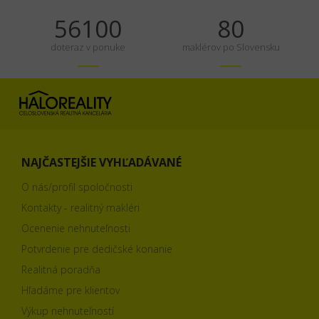
70125
100
doteraz v ponuke
maklérov po Slovensku
NAJČASTEJŠIE VYHĽADÁVANÉ
O nás/profil spoločnosti
Kontakty - realitný makléri
Ocenenie nehnuteľnosti
Potvrdenie pre dedičské konanie
Realitná poradňa
Hľadáme pre klientov
Výkup nehnuteľností