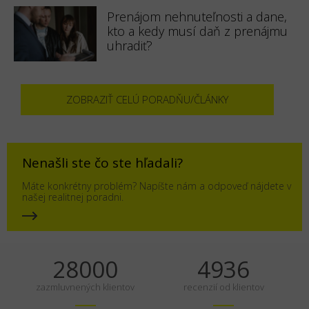
Prenájom nehnuteľnosti a dane,
kto a kedy musí daň z prenájmu
uhradiť?
ZOBRAZIŤ CELÚ PORADŇU/ČLÁNKY
Nenašli ste čo ste hľadali?
Máte konkrétny problém? Napíšte nám a odpoveď nájdete v
našej realitnej poradni.
35000
6170
zazmluvnených klientov
recenzií od klientov