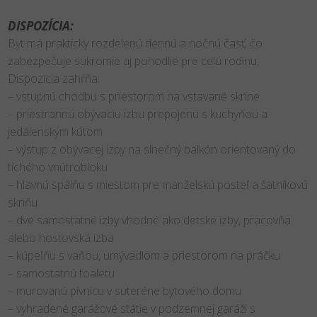
DISPOZÍCIA:
Byt má prakticky rozdelenú dennú a nočnú časť, čo
zabezpečuje súkromie aj pohodlie pre celú rodinu.
Dispozícia zahŕňa:
– vstupnú chodbu s priestorom na vstavané skrine
– priestrannú obývaciu izbu prepojenú s kuchyňou a
jedálenským kútom
– výstup z obývacej izby na slnečný balkón orientovaný do
tichého vnútrobloku
– hlavnú spálňu s miestom pre manželskú posteľ a šatníkovú
skriňu
– dve samostatné izby vhodné ako detské izby, pracovňa
alebo hosťovská izba
– kúpeľňu s vaňou, umývadlom a priestorom na práčku
– samostatnú toaletu
– murovanú pivnicu v suteréne bytového domu
– vyhradené garážové státie v podzemnej garáži s