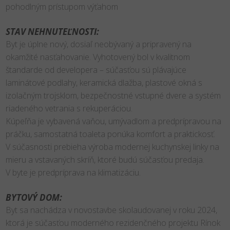
pohodlným prístupom výťahom
STAV NEHNUTEĽNOSTI:
Byt je úplne nový, dosiaľ neobývaný a pripravený na
okamžité nasťahovanie. Vyhotovený bol v kvalitnom
štandarde od developera – súčasťou sú plávajúce
laminátové podlahy, keramická dlažba, plastové okná s
izolačným trojsklom, bezpečnostné vstupné dvere a systém
riadeného vetrania s rekuperáciou.
Kúpeľňa je vybavená vaňou, umývadlom a predprípravou na
práčku, samostatná toaleta ponúka komfort a praktickosť.
V súčasnosti prebieha výroba modernej kuchynskej linky na
mieru a vstavaných skríň, ktoré budú súčasťou predaja.
V byte je predpríprava na klimatizáciu.
BYTOVÝ DOM:
Byt sa nachádza v novostavbe skolaudovanej v roku 2024,
ktorá je súčasťou moderného rezidenčného projektu Rínok