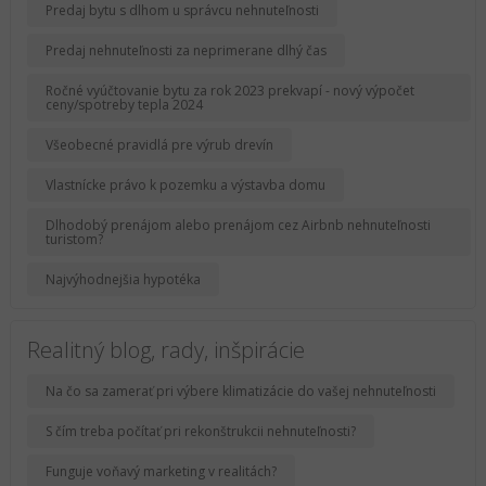
Predaj bytu s dlhom u správcu nehnuteľnosti
Predaj nehnuteľnosti za neprimerane dlhý čas
Ročné vyúčtovanie bytu za rok 2023 prekvapí - nový výpočet
ceny/spotreby tepla 2024
Všeobecné pravidlá pre výrub drevín
Vlastnícke právo k pozemku a výstavba domu
Dlhodobý prenájom alebo prenájom cez Airbnb nehnuteľnosti
turistom?
Najvýhodnejšia hypotéka
Realitný blog, rady, inšpirácie
Na čo sa zamerať pri výbere klimatizácie do vašej nehnuteľnosti
S čím treba počítať pri rekonštrukcii nehnuteľnosti?
Funguje voňavý marketing v realitách?