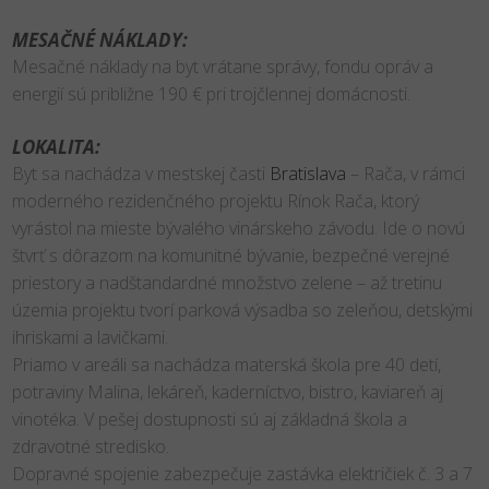
MESAČNÉ NÁKLADY:
Mesačné náklady na byt vrátane správy, fondu opráv a
energií sú približne 190 € pri trojčlennej domácnosti.
LOKALITA:
Byt sa nachádza v mestskej časti
Bratislava
– Rača, v rámci
moderného rezidenčného projektu Rínok Rača, ktorý
vyrástol na mieste bývalého vinárskeho závodu. Ide o novú
štvrť s dôrazom na komunitné bývanie, bezpečné verejné
priestory a nadštandardné množstvo zelene – až tretinu
územia projektu tvorí parková výsadba so zeleňou, detskými
ihriskami a lavičkami.
Priamo v areáli sa nachádza materská škola pre 40 detí,
potraviny Malina, lekáreň, kaderníctvo, bistro, kaviareň aj
vinotéka. V pešej dostupnosti sú aj základná škola a
zdravotné stredisko.
Dopravné spojenie zabezpečuje zastávka električiek č. 3 a 7