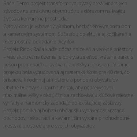
Rača. Tento projekt transformoval bývalý areál vinárskych
závodov na atraktívnu obytnú zónu s dôrazom na kvalitu
života a komunitné prostredie.
Bytový dom je vybavený výťahom, bezbariérovým prístupom
a kamerovým systémom. Súčasťou objektu je aj kočikáreň a
miestnosť na odkladanie bicyklov.
Projekt Rínok Rača kladie dôraz na zeleň a verejné priestory
– viac ako tretina územia je pokrytá zeleňou, vrátane parku s
pešou promenádou, lavičkami a detskými ihriskami. V rámci
projektu bola vybudovaná aj materská škola pre 40 detí, čo
prispieva k rodinnej atmosfére a pohodliu obyvateľov.
Obytné budovy sú navrhnuté tak, aby neprevyšovali
maximálne výšky v okolí, čím sa zachovávajú kľúčové miestne
výhľady a harmonicky zapadajú do existujúcej zástavby.
Projekt ponúka aj bohatú občiansku vybavenosť vrátane
obchodov, reštaurácií a kaviarní, čím vytvára plnohodnotné
mestské prostredie pre svojich obyvateľov.