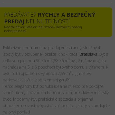
PREDÁVATE?
RÝCHLY A BEZPEČNÝ
PREDAJ
NEHNUTEĽNOSTÍ
Naozaj dôverujete druhej strane? Bezpečný predaj
nehnuteľností
Exkluzívne ponúkame na predaj priestranný, slnečný 4-
izbový byt v obľúbenej lokalite Rínok Rača,
Bratislava
. Byt s
celkovou plochou 90,36 m² (88,36 m² byt, 2 m² pivnica) sa
nachádza na 5. z 6 poschodí bytového domu s výťahom. K
bytu patrí aj balkón s výmerou 7,59 m² a garážové
parkovacie státie v podzemnej garáži.
Tento elegantný byt ponúka ideálne miesto pre pokojné
ranné rituály s kávou na balkóne, ale aj pre aktívny mestský
život. Moderný štýl, praktická dispozícia a príjemná
atmosféra novostavby vytvárajú priestor, ktorý si zamilujete
na prvý pohľad.