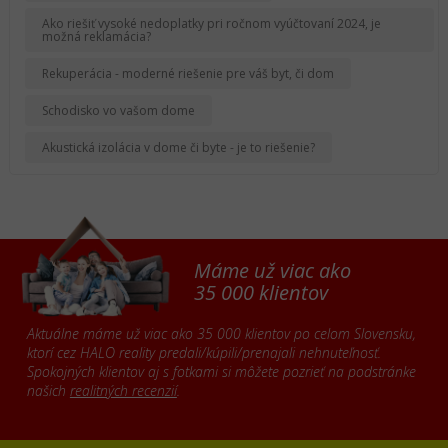
Ako riešiť vysoké nedoplatky pri ročnom vyúčtovaní 2024, je
možná reklamácia?
Rekuperácia - moderné riešenie pre váš byt, či dom
Schodisko vo vašom dome
Akustická izolácia v dome či byte - je to riešenie?
Máme už viac ako
35 000 klientov
Aktuálne máme už viac ako 35 000 klientov po celom Slovensku,
ktorí cez HALO reality predali/kúpili/prenajali nehnuteľnosť.
Spokojných klientov aj s fotkami si môžete pozrieť na podstránke
našich
realitných recenzií
.