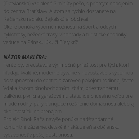
(Detvianska) vzdialená 3 minúty pešo, s priamym napojením
do centra Bratislavy. Autom sa rýchlo dostanete na
Račiansku radiálu, Bajkalskú aj obchvat.
Okolie ponúka výborné možnosti na šport a oddych –
cyklotrasy, bežecké trasy, vinohrady a turistické chodníky
vedúce na Pánsku lúku či Biely kríž.
NÁZOR MAKLÉRA:
Tento byt predstavuje výnimočnú príležitosť pre tých, ktorí
hľadajú kvalitné, moderné bývanie v novostavbe s výbornou
dostupnosťou do centra a zároveň pokojom rodinnej štvrte.
Vďaka štyrom plnohodnotným izbám, priestrannému
balkónu, pivnici a garážovému státiu ide o ideálnu voľbu pre
mladé rodiny, páry plánujúce rozšírenie domácnosti alebo aj
ako investíciu na prenájom.
Projekt Rínok Rača navyše ponúka nadštandardné
komunitné zázemie, detské ihriská, zeleň a občiansku
vybavenosť v pešej dostupnosti.