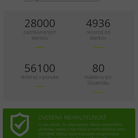
35000
6170
zazmluvnených
recenzií od
klientov
klientov
70125
100
doteraz v ponuke
maklérov po
Slovensku
OVERENÁ NEHNUTEĽNOSŤ
U nás vieme, čo ukazujeme. Máme overeného
vlastníka, vieme o ťarchách a nehnuteľnosť sme
OSOBNE VIDELI. Nepredávame okopírované