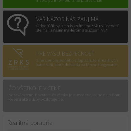
inzeráty z internetu. Sme profesionáli.
VÁŠ NÁZOR NÁS ZAUJÍMA
Odporúčili by ste nás známemu? Aku skúsenosť
ste mali s naším maklérom a službami Vy?
PRE VAŠU BEZPEČNOSŤ
Sme členom jedného z top združení realitných
kancelárii, ktoré dohliada na férove fungovanie.
ČO VŠETKO JE V CENE
Nezavádzame. Pozrite si čo všetko je v uvedenej cene na našom
webe a aké služby poskytujeme.
Realitná poradňa