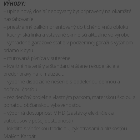
VÝHODY:
– úplne nový, dosiaľ neobývaný byt pripravený na okamžité
nasťahovanie
– priestranný balkón orientovaný do tichého vnútrobloku
– kuchynská linka a vstavané skrine sú aktuálne vo výrobe
– vyhradené garážové státie v podzemnej garáži s výťahom
priamo k bytu
– murovaná pivnica v suteréne
– kvalitné materiály a štandard vrátane rekuperácie a
predprípravy na klimatizáciu
– výborné dispozičné riešenie s oddelenou dennou a
nočnou časťou
– rezidenčný projekt s vlastným parkom, materskou školou a
bohatou občianskou vybavenosťou
– výborná dostupnosť MHD (zastávky električiek a
autobusov v pešej dostupnosti)
– lokalita s vinárskou tradíciou, cyklotrasami a blízkosťou
Malých Karpát