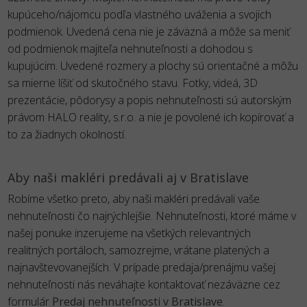
kupúceho/nájomcu podľa vlastného uváženia a svojich
podmienok. Uvedená cena nie je záväzná a môže sa meniť
od podmienok majiteľa nehnuteľnosti a dohodou s
kupujúcim. Uvedené rozmery a plochy sú orientačné a môžu
sa mierne líšiť od skutočného stavu. Fotky, videá, 3D
prezentácie, pôdorysy a popis nehnuteľnosti sú autorským
právom HALO reality, s.r.o. a nie je povolené ich kopírovať a
to za žiadnych okolností.
Aby naši makléri predávali aj v Bratislave
Robíme všetko preto, aby naši makléri predávali vaše
nehnuteľnosti čo najrýchlejšie. Nehnuteľnosti, ktoré máme v
našej ponuke inzerujeme na všetkých relevantných
realitných portáloch, samozrejme, vrátane platených a
najnavštevovanejších. V prípade predaja/prenájmu vašej
nehnuteľnosti nás neváhajte kontaktovať nezáväzne cez
formulár
Predaj nehnuteľnosti v Bratislave
.