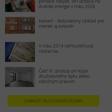
peniaze navyše, len dotácia na
drahšie energie v roku 2026
Kameň - dekoratívny obklad pre
interiér aj exteriér
V roku 2014 nehnuteľnosti
nezlacnia...
Časť IV.: postup pri kúpe
družstevného bytu alebo
záložným právom
ZOBRAZIŤ CELÚ PORADŇU/ČLÁNKY