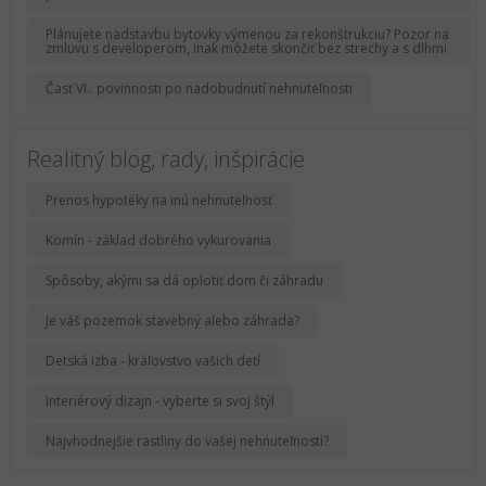
Plánujete nadstavbu bytovky výmenou za rekonštrukciu? Pozor na
zmluvu s developerom, inak môžete skončiť bez strechy a s dlhmi
Časť VI.: povinnosti po nadobudnutí nehnuteľnosti
Realitný blog, rady, inšpirácie
Prenos hypotéky na inú nehnuteľnosť
Komín - základ dobrého vykurovania
Spôsoby, akými sa dá oplotiť dom či záhradu
Je váš pozemok stavebný alebo záhrada?
Detská izba - kráľovstvo vašich detí
Interiérový dizajn - vyberte si svoj štýl
Najvhodnejšie rastliny do vašej nehnuteľnosti?