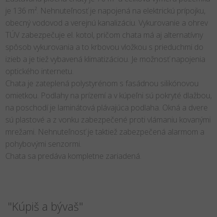
je 136 m². Nehnuteľnosť je napojená na elektrickú prípojku,
obecný vodovod a verejnú kanalizáciu. Vykurovanie a ohrev
TÚV zabezpečuje el. kotol, pričom chata má aj alternatívny
spôsob vykurovania a to krbovou vložkou s prieduchmi do
izieb a je tiež vybavená klimatizáciou. Je možnosť napojenia
optického internetu.
Chata je zateplená polystyrénom s fasádnou silikónovou
omietkou. Podlahy na prízemí a v kúpeľni sú pokryté dlažbou,
na poschodí je laminátová plávajúca podlaha. Okná a dvere
sú plastové a z vonku zabezpečené proti vlámaniu kovanými
mrežami. Nehnuteľnosť je taktiež zabezpečená alarmom a
pohybovými senzormi.
Chata sa predáva kompletne zariadená.
"Kúpiš a bývaš"