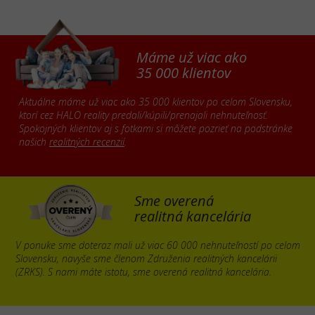
Máme už viac ako
35 000 klientov
Aktuálne máme už viac ako 35 000 klientov po celom Slovensku,
ktorí cez HALO reality predali/kúpili/prenajali nehnuteľnosť.
Spokojných klientov aj s fotkami si môžete pozrieť na podstránke
našich
realitných recenzií
.
Sme overená
realitná kancelária
V ponuke sme doteraz mali už viac 60 000 nehnuteľností po celom
Slovensku, navyše sme členom Združenia realitných kancelárii
(ZRKS). S nami máte istotu, sme overená realitná kancelária.