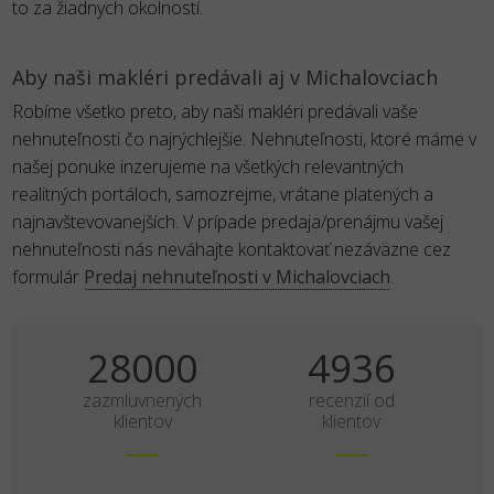
to za žiadnych okolností.
Aby naši makléri predávali aj v Michalovciach
Robíme všetko preto, aby naši makléri predávali vaše
nehnuteľnosti čo najrýchlejšie. Nehnuteľnosti, ktoré máme v
našej ponuke inzerujeme na všetkých relevantných
realitných portáloch, samozrejme, vrátane platených a
najnavštevovanejších. V prípade predaja/prenájmu vašej
nehnuteľnosti nás neváhajte kontaktovať nezáväzne cez
formulár
Predaj nehnuteľnosti v Michalovciach
.
35000
6170
zazmluvnených
recenzií od
klientov
klientov