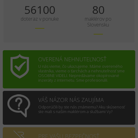
70125
100
doteraz v ponuke
maklérov po
Slovensku
OVERENÁ NEHNUTEĽNOSŤ
U nás vieme, čo ukazujeme. Máme overeného
vlastníka, vieme o ťarchách a nehnuteľnosť sme
OSOBNE VIDELI. Nepredávame okopírované
inzeráty z internetu. Sme profesionáli.
VÁŠ NÁZOR NÁS ZAUJÍMA
Odporúčili by ste nás známemu? Aku skúsenosť
ste mali s naším maklérom a službami Vy?
PRE VAŠU BEZPEČNOSŤ