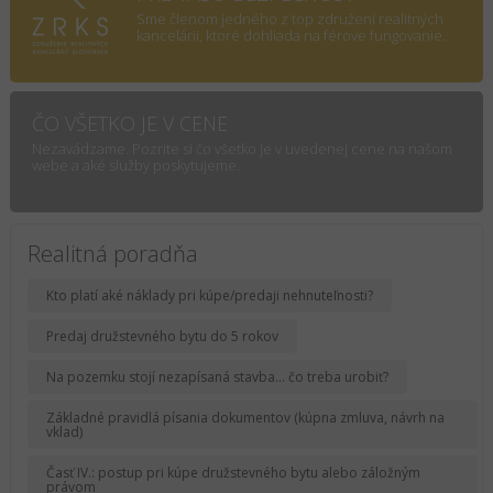
Sme členom jedného z top združení realitných
kancelárii, ktoré dohliada na férove fungovanie.
ČO VŠETKO JE V CENE
Nezavádzame. Pozrite si čo všetko je v uvedenej cene na našom
webe a aké služby poskytujeme.
Realitná poradňa
Kto platí aké náklady pri kúpe/predaji nehnuteľnosti?
Predaj družstevného bytu do 5 rokov
Na pozemku stojí nezapísaná stavba... čo treba urobiť?
Základné pravidlá písania dokumentov (kúpna zmluva, návrh na
vklad)
Časť IV.: postup pri kúpe družstevného bytu alebo záložným
právom