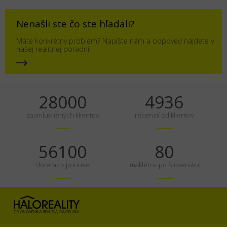
Nenašli ste čo ste hľadali?
Máte konkrétny problém? Napíšte nám a odpoveď nájdete v
našej realitnej poradni.
35000
6170
zazmluvnených klientov
recenzií od klientov
70125
100
doteraz v ponuke
maklérov po Slovensku