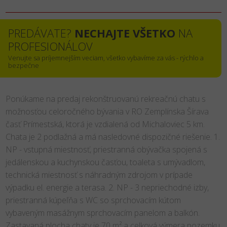
PREDÁVATE?
NECHAJTE VŠETKO
NA
PROFESIONÁLOV
Venujte sa príjemnejším veciam, všetko vybavíme za vás - rýchlo a
bezpečne
Ponúkame na predaj rekonštruovanú rekreačnú chatu s
možnosťou celoročného bývania v RO Zemplínska Šírava
časť Prímestská, ktorá je vzdialená od Michaloviec 5 km.
Chata je 2 podlažná a má nasledovné dispozičné riešenie. 1.
NP - vstupná miestnosť, priestranná obývačka spojená s
jedálenskou a kuchynskou časťou, toaleta s umývadlom,
technická miestnosť s náhradným zdrojom v prípade
výpadku el. energie a terasa. 2. NP - 3 nepriechodné izby,
priestranná kúpeľňa s WC so sprchovacím kútom
vybaveným masážnym sprchovacím panelom a balkón.
Zastavaná plocha chaty je 70 m² a celková výmera pozemku