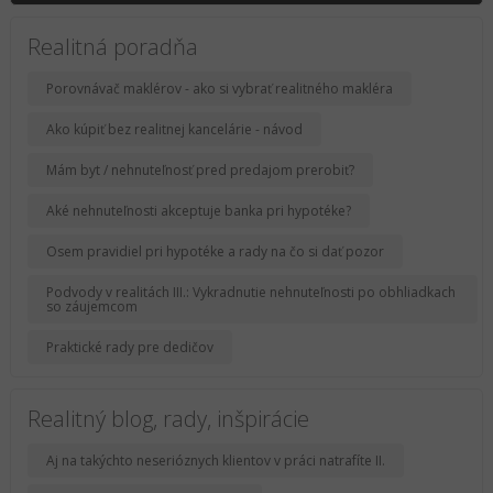
Realitná poradňa
Porovnávač maklérov - ako si vybrať realitného makléra
Ako kúpiť bez realitnej kancelárie - návod
Mám byt / nehnuteľnosť pred predajom prerobiť?
Aké nehnuteľnosti akceptuje banka pri hypotéke?
Osem pravidiel pri hypotéke a rady na čo si dať pozor
Podvody v realitách III.: Vykradnutie nehnuteľnosti po obhliadkach
so záujemcom
Praktické rady pre dedičov
Realitný blog, rady, inšpirácie
Aj na takýchto neserióznych klientov v práci natrafíte II.