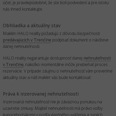
účet, je pravdepodobné, že ste boli podvedení a pre istotu
nás ihneď kontaktujte.
Obhliadka a aktuálny stav
Makléri HALO reality požadujú z dôvodu bezpečnosti
predávajúcich v Trenčíne
podpísať dokument o návšteve
danej nehnuteľnosti.
HALO reality negarantuje dostupnosť danej
nehnuteľnosti
v Trenčíne
, nakoľko momentálne môže prebiehať proces
rezervácie. V prípade záujmu o nehnuteľnosť vám preveríme
aktuálny stav a náš maklér vás bude kontaktovať.
Práva k inzerovanej nehnuteľnosti
Inzerovaná nehnuteľnosť nie je záväznou ponukou na
uzavretie zmluvy. Majiteľ nehnuteľnosti má právo voľby
kupúceho/nájomcu podľa vlastného uváženia a svojich