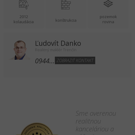
2012
pozemok
konštrukcia
kolaudácia
rovina
Ľudovít Danko
Realitný maklér Trenčín
0944...
ZOBRAZIŤ KONTAKT
Sme overenou
realitnou
kanceláriou a