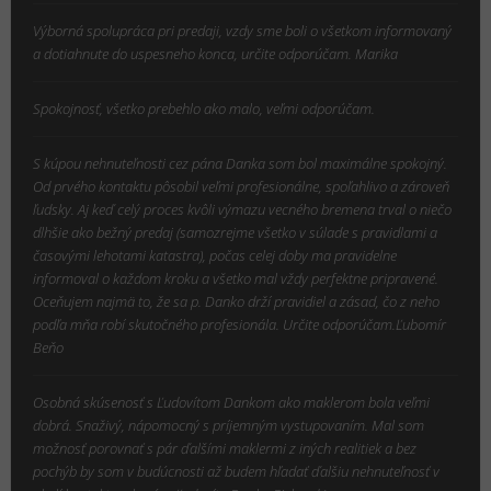
Výborná spolupráca pri predaji, vzdy sme boli o všetkom informovaný
a dotiahnute do uspesneho konca, určite odporúčam. Marika
Spokojnosť, všetko prebehlo ako malo, veľmi odporúčam.
S kúpou nehnuteľnosti cez pána Danka som bol maximálne spokojný.
Od prvého kontaktu pôsobil veľmi profesionálne, spoľahlivo a zároveň
ľudsky. Aj keď celý proces kvôli výmazu vecného bremena trval o niečo
dlhšie ako bežný predaj (samozrejme všetko v súlade s pravidlami a
časovými lehotami katastra), počas celej doby ma pravidelne
informoval o každom kroku a všetko mal vždy perfektne pripravené.
Oceňujem najmä to, že sa p. Danko drží pravidiel a zásad, čo z neho
podľa mňa robí skutočného profesionála. Určite odporúčam.Ľubomír
Beňo
Osobná skúsenosť s Ľudovítom Dankom ako maklerom bola veľmi
dobrá. Snaživý, nápomocný s príjemným vystupovaním. Mal som
možnosť porovnať s pár ďalšími maklermi z iných realitiek a bez
pochýb by som v budúcnosti až budem hľadať ďalšiu nehnuteľnosť v