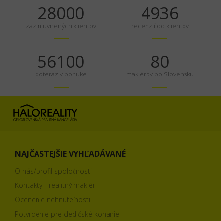
35000
6170
zazmluvnených klientov
recenzií od klientov
70125
100
doteraz v ponuke
maklérov po Slovensku
NAJČASTEJŠIE VYHĽADÁVANÉ
O nás/profil spoločnosti
Kontakty - realitný makléri
Ocenenie nehnuteľnosti
Potvrdenie pre dedičské konanie