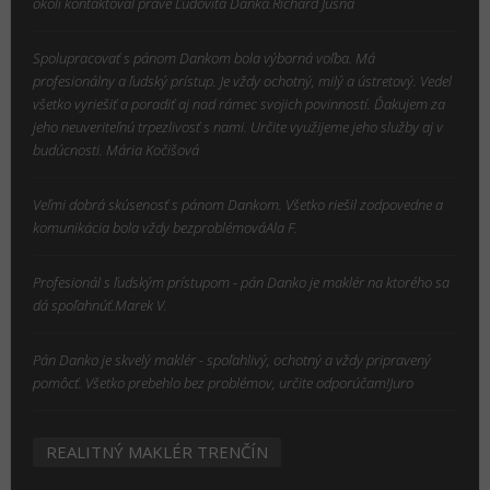
okolí kontaktoval práve Ľudovíta Danka.Richard Jusna
Spolupracovať s pánom Dankom bola výborná voľba. Má
profesionálny a ľudský prístup. Je vždy ochotný, milý a ústretový. Vedel
všetko vyriešiť a poradiť aj nad rámec svojich povinností. Ďakujem za
jeho neuveriteľnú trpezlivosť s nami. Určite využijeme jeho služby aj v
budúcnosti. Mária Kočišová
Veľmi dobrá skúsenosť s pánom Dankom. Všetko riešil zodpovedne a
komunikácia bola vždy bezproblémováAla F.
Profesionál s ľudským prístupom - pán Danko je maklér na ktorého sa
dá spoľahnúť.Marek V.
Pán Danko je skvelý maklér - spoľahlivý, ochotný a vždy pripravený
pomôcť. Všetko prebehlo bez problémov, určite odporúčam!Juro
REALITNÝ MAKLÉR TRENČÍN