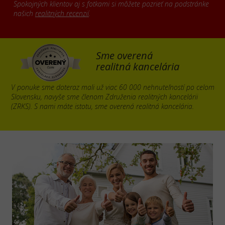
Spokojných klientov aj s fotkami si môžete pozrieť na podstránke
našich
realitných recenzií
.
Sme overená
realitná kancelária
V ponuke sme doteraz mali už viac 60 000 nehnuteľností po celom
Slovensku, navyše sme členom Združenia realitných kancelárii
(ZRKS). S nami máte istotu, sme overená realitná kancelária.