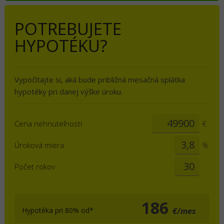
POTREBUJETE
HYPOTÉKU?
Vypočítajte si, aká bude približná mesačná splátka
hypotéky pri danej výške úroku.
Cena nehnuteľnosti
€
Úroková miera
%
Počet rokov
186
Hypotéka pri 80% od*
€/mes