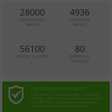
35000
6170
zazmluvnených
recenzií od
klientov
klientov
70125
100
doteraz v ponuke
maklérov po
Slovensku
OVERENÁ NEHNUTEĽNOSŤ
U nás vieme, čo ukazujeme. Máme overeného
vlastníka, vieme o ťarchách a nehnuteľnosť sme
OSOBNE VIDELI. Nepredávame okopírované
inzeráty z internetu. Sme profesionáli.