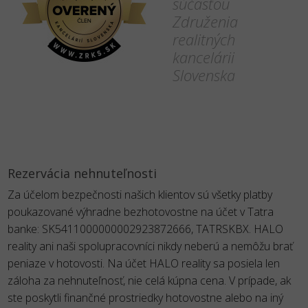
súčasťou
Združenia
realitných
kancelárii
Slovenska
Rezervácia nehnuteľnosti
Za účelom bezpečnosti našich klientov sú všetky platby
poukazované výhradne bezhotovostne na účet v Tatra
banke: SK5411000000002923872666, TATRSKBX. HALO
reality ani naši spolupracovníci nikdy neberú a nemôžu brať
peniaze v hotovosti. Na účet HALO reality sa posiela len
záloha za nehnuteľnosť, nie celá kúpna cena. V prípade, ak
ste poskytli finančné prostriedky hotovostne alebo na iný