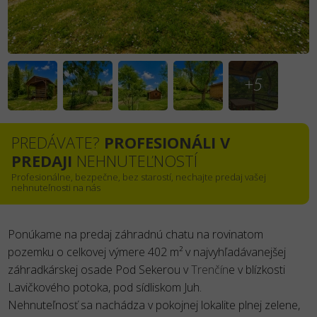
+5
PREDÁVATE?
PROFESIONÁLI V
PREDAJI
NEHNUTEĽNOSTÍ
Profesionálne, bezpečne, bez starostí, nechajte predaj vašej
nehnuteľnosti na nás
Ponúkame na predaj záhradnú chatu na rovinatom
pozemku o celkovej výmere 402 m² v najvyhľadávanejšej
záhradkárskej osade Pod Sekerou v
Trenčín
e v blízkosti
Lavičkového potoka, pod sídliskom Juh.
Nehnuteľnosť sa nachádza v pokojnej lokalite plnej zelene,