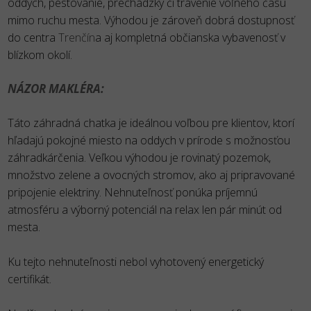
oddych, pestovanie, prechádzky či trávenie voľného času
mimo ruchu mesta. Výhodou je zároveň dobrá dostupnosť
do centra
Trenčín
a aj kompletná občianska vybavenosť v
blízkom okolí.
NÁZOR MAKLÉRA:
Táto záhradná chatka je ideálnou voľbou pre klientov, ktorí
hľadajú pokojné miesto na oddych v prírode s možnosťou
záhradkárčenia. Veľkou výhodou je rovinatý pozemok,
množstvo zelene a ovocných stromov, ako aj pripravované
pripojenie elektriny. Nehnuteľnosť ponúka príjemnú
atmosféru a výborný potenciál na relax len pár minút od
mesta.
Ku tejto nehnuteľnosti nebol vyhotovený energetický
certifikát.