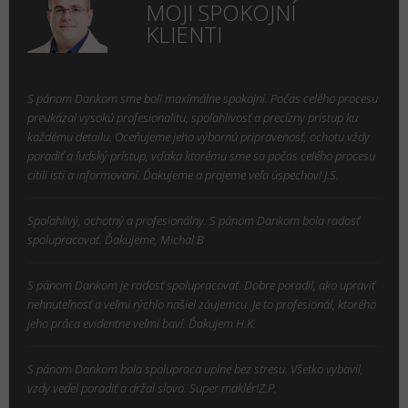
MOJI SPOKOJNÍ
KLIENTI
S pánom Dankom sme boli maximálne spokojní. Počas celého procesu
preukázal vysokú profesionalitu, spoľahlivosť a precízny prístup ku
každému detailu. Oceňujeme jeho výbornú pripravenosť, ochotu vždy
poradiť a ľudský prístup, vďaka ktorému sme sa počas celého procesu
cítili istí a informovaní. Ďakujeme a prajeme veľa úspechov! J.S.
Spoľahlivý, ochotný a profesionálny. S pánom Dankom bola radosť
spolupracovať. Ďakujeme, Michal B
S pánom Dankom je radosť spolupracovať. Dobre poradil, ako upraviť
nehnuteľnosť a veľmi rýchlo našiel záujemcu. Je to profesionál, ktorého
jeho práca evidentne veľmi baví. Ďakujem H.K.
S pánom Dankom bola spolupraca uplne bez stresu. Všetko vybavil,
vzdy vedel poradiť a držal slovo. Super maklér!Z.P.