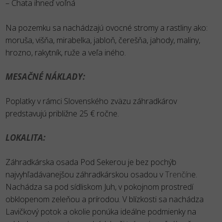
– Chata ihneď voľná
Na pozemku sa nachádzajú ovocné stromy a rastliny ako:
moruša, višňa, mirabelka, jabloň, čerešňa, jahody, maliny,
hrozno, rakytník, ruže a veľa iného.
MESAČNÉ NÁKLADY:
Poplatky v rámci Slovenského zväzu záhradkárov
predstavujú približne 25 € ročne.
LOKALITA:
Záhradkárska osada Pod Sekerou je bez pochýb
najvyhľadávanejšou záhradkárskou osadou v
Trenčín
e.
Nachádza sa pod sídliskom Juh, v pokojnom prostredí
obklopenom zeleňou a prírodou. V blízkosti sa nachádza
Lavičkový potok a okolie ponúka ideálne podmienky na