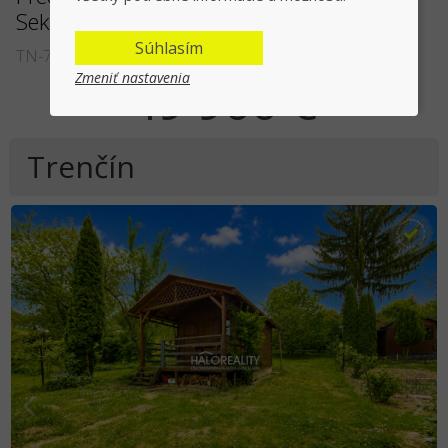
Sekerou - EXKLUZÍVNE HALO REALITY
Súhlasím
TN-73002
Zmeniť nastavenia
49 900 €
Trenčín