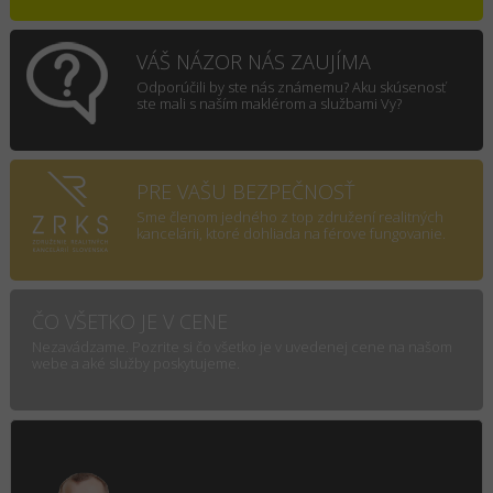
VÁŠ NÁZOR NÁS ZAUJÍMA
Odporúčili by ste nás známemu? Aku skúsenosť
ste mali s naším maklérom a službami Vy?
PRE VAŠU BEZPEČNOSŤ
Sme členom jedného z top združení realitných
kancelárii, ktoré dohliada na férove fungovanie.
ČO VŠETKO JE V CENE
Nezavádzame. Pozrite si čo všetko je v uvedenej cene na našom
webe a aké služby poskytujeme.