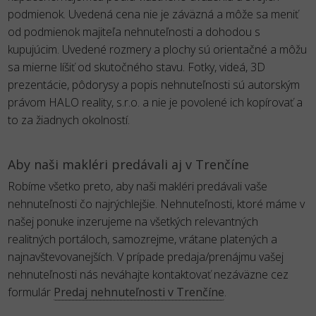
podmienok. Uvedená cena nie je záväzná a môže sa meniť
od podmienok majiteľa nehnuteľnosti a dohodou s
kupujúcim. Uvedené rozmery a plochy sú orientačné a môžu
sa mierne líšiť od skutočného stavu. Fotky, videá, 3D
prezentácie, pôdorysy a popis nehnuteľnosti sú autorským
právom HALO reality, s.r.o. a nie je povolené ich kopírovať a
to za žiadnych okolností.
Aby naši makléri predávali aj v Trenčíne
Robíme všetko preto, aby naši makléri predávali vaše
nehnuteľnosti čo najrýchlejšie. Nehnuteľnosti, ktoré máme v
našej ponuke inzerujeme na všetkých relevantných
realitných portáloch, samozrejme, vrátane platených a
najnavštevovanejších. V prípade predaja/prenájmu vašej
nehnuteľnosti nás neváhajte kontaktovať nezáväzne cez
formulár
Predaj nehnuteľnosti v Trenčíne
.