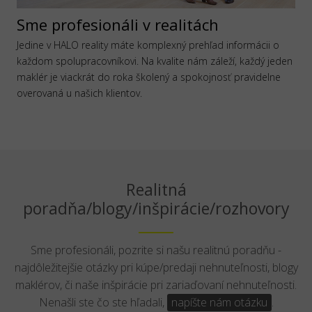
Sme profesionáli v realitách
Jedine v HALO reality máte komplexný prehľad informácii o
každom spolupracovníkovi. Na kvalite nám záleží, každý jeden
maklér je viackrát do roka školený a spokojnosť pravidelne
overovaná u našich klientov.
Realitná
poradňa/blogy/inšpirácie/rozhovory
Sme profesionáli, pozrite si našu realitnú poradňu -
najdôležitejšie otázky pri kúpe/predaji nehnuteľnosti, blogy
maklérov, či naše inšpirácie pri zariaďovaní nehnuteľnosti.
Nenašli ste čo ste hľadali,
napíšte nám otázku
.