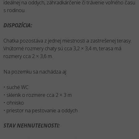
ideálnej na oddych, záhradkárčenie či trávenie voľného času
s rodinou.
DISPOZÍCIA:
Chatka pozostáva z jednej miestnosti a zastrešenej terasy.
Vnútorné rozmery chaty sú cca 3,2 × 3,4 m, terasa má
rozmery cca 2 × 3,6 m.
Na pozemku sa nachádza aj:
• suché WC
• skleník o rozmere cca 2 × 3 m
• ohnisko
• priestor na pestovanie a oddych
STAV NEHNUTEĽNOSTI: