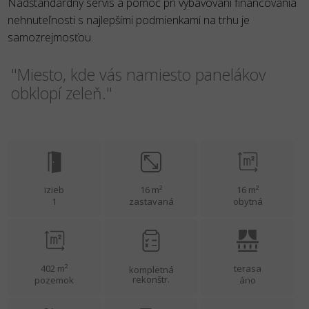
Nadštandardný servis a pomoc pri vybavovaní financovania
nehnuteľnosti s najlepšími podmienkami na trhu je
samozrejmosťou.
"Miesto, kde vás namiesto panelákov
obklopí zeleň."
izieb
16 m²
16 m²
1
zastavaná
obytná
402 m²
terasa
kompletná
rekonštr.
pozemok
áno