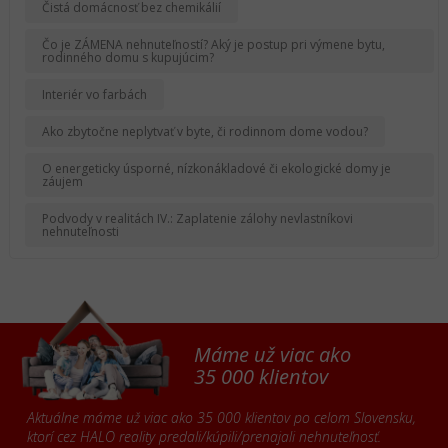
Čistá domácnosť bez chemikálií
Čo je ZÁMENA nehnuteľností? Aký je postup pri výmene bytu,
rodinného domu s kupujúcim?
Interiér vo farbách
Ako zbytočne neplytvať v byte, či rodinnom dome vodou?
O energeticky úsporné, nízkonákladové či ekologické domy je
záujem
Podvody v realitách IV.: Zaplatenie zálohy nevlastníkovi
nehnuteľnosti
Máme už viac ako
35 000 klientov
Aktuálne máme už viac ako 35 000 klientov po celom Slovensku,
ktorí cez HALO reality predali/kúpili/prenajali nehnuteľnosť.