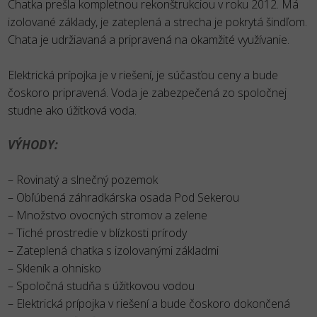
Chatka prešla kompletnou rekonštrukciou v roku 2012. Má
izolované základy, je zateplená a strecha je pokrytá šindľom.
Chata je udržiavaná a pripravená na okamžité využívanie.
Elektrická prípojka je v riešení, je súčasťou ceny a bude
čoskoro pripravená. Voda je zabezpečená zo spoločnej
studne ako úžitková voda.
VÝHODY:
– Rovinatý a slnečný pozemok
– Obľúbená záhradkárska osada Pod Sekerou
– Množstvo ovocných stromov a zelene
– Tiché prostredie v blízkosti prírody
– Zateplená chatka s izolovanými základmi
– Skleník a ohnisko
– Spoločná studňa s úžitkovou vodou
– Elektrická prípojka v riešení a bude čoskoro dokončená