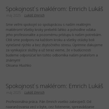
Spokojnosť s maklérom: Emrich Lukáš
Lukáš Emrich
máj 2025
Sme veľmi spokojní so spoluprácou s naším realitným
maklérom! Všetky kroky prebehli ľahko a pohodlne vďaka
jeho profesionalite a pozornému prístupu k našim potrebám.
Cítili sme podporu na každom kroku a všetky otázky boli
vyriešené rýchlo a bez zbytočného stresu. Úprimne ďakujeme
za vynikajúce služby a už teraz vieme, že v budúcnosti
budeme odporúčať len tohto odborníka našim priateľom a
známym!
Oksana Hlushko
Spokojnosť s maklérom: Emrich Lukáš
Lukáš Emrich
máj 2025
Profesionálna práca. Pán Emrich vsetko zabezpečí. Od
naaranžovania vecí v byte, cez fotenenie, spreavádzanie