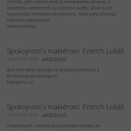
Emricha, jeho ochota riesti aj nestandardnu situaciu, ci
vseobecna ustretovost su rozhodne kvality, ktore su pri
kupe/predaji nehnutelnosti potrebne. Preto pana Emricha
rozhodne odporucame.
Martina Stolaric
Spokojnosť s maklérom: Emrich Lukáš
Lukáš Emrich
december 2024
Boli sme veľmi spokojní so službami p.Emricha a
profesionálnym prístupom.
Ďakujeme L.V.
Spokojnosť s maklérom: Emrich Lukáš
Lukáš Emrich
december 2024
Pozdravujem, chcel by som pochváliť makléra za