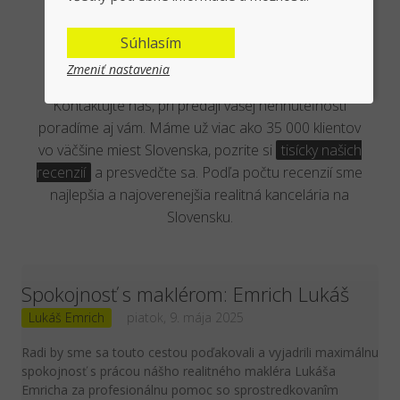
Overená kancelária reálnymi
Súhlasím
klientmi
Zmeniť nastavenia
Kontaktujte nás, pri predaji vašej nehnuteľnosti
poradíme aj vám. Máme už viac ako 35 000 klientov
vo väčšine miest Slovenska, pozrite si
tisícky našich
recenzií
a presvedčte sa. Podľa počtu recenzií sme
najlepšia a najoverenejšia realitná kancelária na
Slovensku.
Spokojnosť s maklérom: Emrich Lukáš
Lukáš Emrich
piatok, 9. mája 2025
Radi by sme sa touto cestou poďakovali a vyjadrili maximálnu
spokojnosť s prácou nášho realitného makléra Lukáša
Emricha za profesionálnu pomoc so sprostredkovanîm