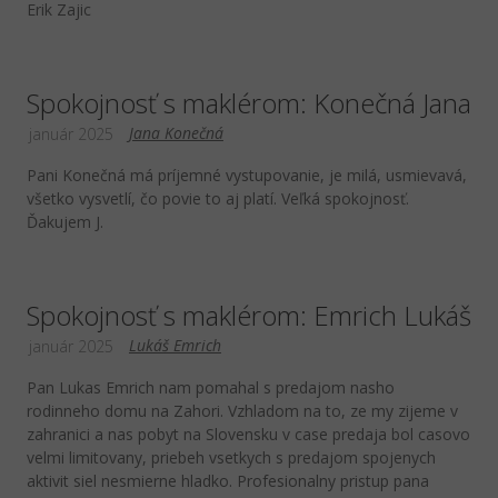
Erik Zajic
Spokojnosť s maklérom: Konečná Jana
Jana Konečná
január 2025
Pani Konečná má príjemné vystupovanie, je milá, usmievavá,
všetko vysvetlí, čo povie to aj platí. Veľká spokojnosť.
Ďakujem J.
Spokojnosť s maklérom: Emrich Lukáš
Lukáš Emrich
január 2025
Pan Lukas Emrich nam pomahal s predajom nasho
rodinneho domu na Zahori. Vzhladom na to, ze my zijeme v
zahranici a nas pobyt na Slovensku v case predaja bol casovo
velmi limitovany, priebeh vsetkych s predajom spojenych
aktivit siel nesmierne hladko. Profesionalny pristup pana