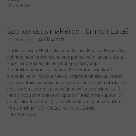
BUTOROVA
Spokojnosť s maklérom: Emrich Lukáš
Lukáš Emrich
október 2024
Našli sme si na FB stránke pána Lukáša Emricha Haloreality
nehnuteľnosť, ktorá nás na prvý pohľad veľmi zaujala. Bola
super nafotená a priložený bol aj výstižný popis.
Skontaktovali sme sa s pánom Emrichom a všetko už
prebehlo veľmi rýchlo a hladko. Príjemná obhliadka, všetko
mal do detailov pripravené a naštudované, žiadna otázka ho
nezaskočila a v tom sa pozná jeho veľká profesionalita. S
jeho prácou sme boli veľmi spokojní. Keby sme kupovali či
predávali nehnuteľnosť, tak určite oslovíme pána Emricha.
Pán Emrich je TOP - VRELO ODPORÚČAME!
Erika Stašková