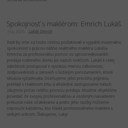
Spokojnosť s maklérom: Emrich Lukáš
Lukáš Emrich
máj 2025
Radi by sme sa touto cestou poďakovali a vyjadrili maximálnu
spokojnosť s prácou nášho realitného makléra Lukáša
Emricha za profesionálnu pomoc so sprostredkovanîm
predaja rodinného domu po našich rodičoch. Lukáš k celej
záležitosti pristupoval s vysokou mierou odbornosti,
zodpovednosti a zároveň s ľudským porozumením, ktoré
situácia vyžadovala. Oceňujeme jeho precíznu prípravu,
prehľad v realitnom trhu a dôsledné zastupovanie našich
záujmov počas celého procesu predaja. Musíme objektívne
povedať, že svojou profesionalitou a osobným nasadením
prekonal naše očakávania a preto jeho služby môžeme
odporučiť každému, kto hľadá profesionálneho makléra s
veľkým srdcom. Ďakujeme, Luky!