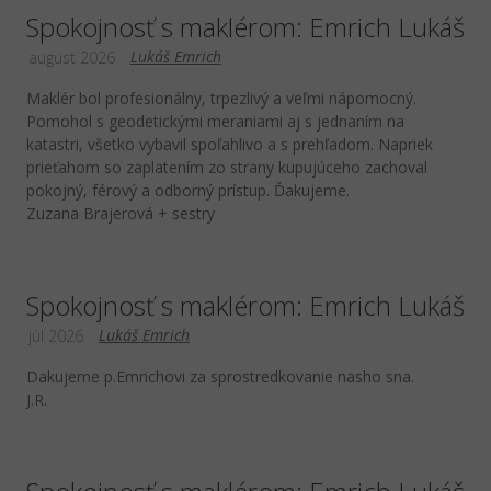
Spokojnosť s maklérom: Emrich Lukáš
Lukáš Emrich
august 2026
Maklér bol profesionálny, trpezlivý a veľmi nápomocný.
Pomohol s geodetickými meraniami aj s jednaním na
katastri, všetko vybavil spoľahlivo a s prehľadom. Napriek
prieťahom so zaplatením zo strany kupujúceho zachoval
pokojný, férový a odborný prístup. Ďakujeme.
Zuzana Brajerová + sestry
Spokojnosť s maklérom: Emrich Lukáš
Lukáš Emrich
júl 2026
Dakujeme p.Emrichovi za sprostredkovanie nasho sna.
J.R.