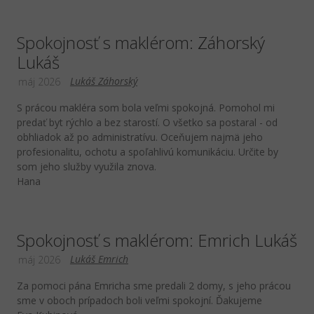
Spokojnosť s maklérom: Záhorský
Lukáš
Lukáš Záhorský
máj 2026
S prácou makléra som bola veľmi spokojná. Pomohol mi
predať byt rýchlo a bez starostí. O všetko sa postaral - od
obhliadok až po administratívu. Oceňujem najmä jeho
profesionalitu, ochotu a spoľahlivú komunikáciu. Určite by
som jeho služby využila znova.
Hana
Spokojnosť s maklérom: Emrich Lukáš
Lukáš Emrich
máj 2026
Za pomoci pána Emricha sme predali 2 domy, s jeho prácou
sme v oboch prípadoch boli veľmi spokojní. Ďakujeme