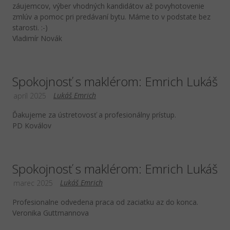
záujemcov, výber vhodných kandidátov až povyhotovenie
zmlúv a pomoc pri predávaní bytu. Máme to v podstate bez
starosti. :-)
Vladimír Novák
Spokojnosť s maklérom: Emrich Lukáš
Lukáš Emrich
apríl 2025
Ďakujeme za ústretovosť a profesionálny prístup.
PD Koválov
Spokojnosť s maklérom: Emrich Lukáš
Lukáš Emrich
marec 2025
Profesionalne odvedena praca od zaciatku az do konca.
Veronika Guttmannova