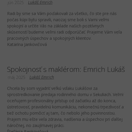
Lukáš Emrich
jún 2025
Radi by sme sa Vám poďakovali za všetko, čo ste pre nás
počas kúpi bytu spravili, naozaj sme boli s Vami veľmi
spokojní a určite Vás na základe našich pozitívnych
skúseností budeme veľmi radi odporúčať. Prajeme Vám veľa
pracovných úspechov a spokojných klientov.
Katarína Jankovičová
Spokojnosť s maklérom: Emrich Lukáš
Lukáš Emrich
máj 2025
Chcela by som vyjadriť veľkú vďaku Lukášovi za
sprostredkovanie predaja rodinného domu v Sekuliach. Veľmi
oceňujem profesionálny prístup od začiatku až do konca,
ústretovosť, pravidelnú komunikáciu, nekonečnú trpezlivosť a
tiež ochotu pomôcť aj tam, čo nebolo jeho povinnosťou.
Prajem mu ešte veľa zdravia, nadšenia a úspechov pri ďalšej
náročnej, no zaujímavej práci.
Štefánia Benkovičová