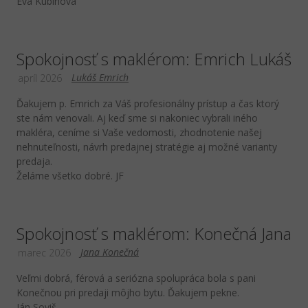
Eva Kubinová
Spokojnosť s maklérom: Emrich Lukáš
Lukáš Emrich
apríl 2026
Ďakujem p. Emrich za Váš profesionálny prístup a čas ktorý
ste nám venovali. Aj keď sme si nakoniec vybrali iného
makléra, ceníme si Vaše vedomosti, zhodnotenie našej
nehnuteľnosti, návrh predajnej stratégie aj možné varianty
predaja.
Želáme všetko dobré. JF
Spokojnosť s maklérom: Konečná Jana
Jana Konečná
marec 2026
Veľmi dobrá, férová a seriózna spolupráca bola s pani
Konečnou pri predaji môjho bytu. Ďakujem pekne.
Ján Soviš