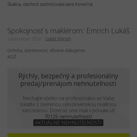
Skalica, obchod zastrešovala Jana Konečná.
Spokojnosť s maklérom: Emrich Lukáš
Lukáš Emrich
september 2024
Ochota, ústretovosť, dôvera ďakujeme.
ADŽ
Rýchly, bezpečný a profesionálny
predaj/prenájom nehnuteľnosti
Nechajte všetko na profesionálov vo Vašej
lokalite s overenou celoslovenskou realitnou
kanceláriou. Doteraz sme mali v ponuke už
70125 nehnuteľností
.
AKTUÁLNE NEHNUTEĽNOSTI