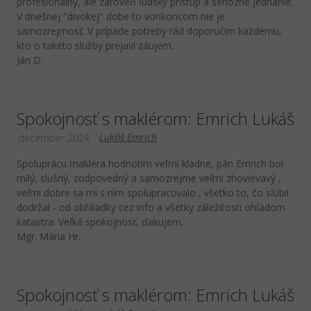
profesionálny, ale zároveň ľudský prístup a seriózne jednanie.
V dnešnej "divokej" dobe to vonkoncom nie je
samozrejmosť. V prípade potreby rád doporučím každému,
kto o takéto služby prejaví záujem.
Ján D.
Spokojnosť s maklérom: Emrich Lukáš
Lukáš Emrich
december 2024
Spoluprácu makléra hodnotím veľmi kladne, pán Emrich bol
milý, slušný, zodpovedný a samozrejme veľmi zhovievavý ,
veľmi dobre sa mi s ním spolupracovalo , všetko to, čo sľúbil
dodržal - od obhliadky cez info a všetky záležitosti ohľadom
katastra. Veľká spokojnosť, ďakujem.
Mgr. Mária Hr.
Spokojnosť s maklérom: Emrich Lukáš