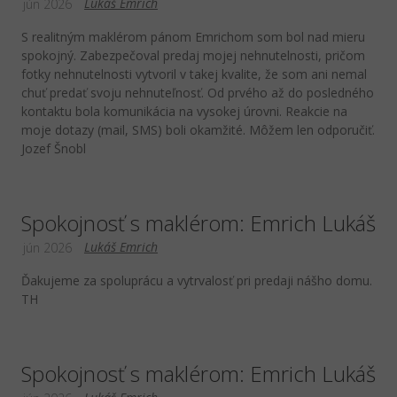
Lukáš Emrich
jún 2026
S realitným maklérom pánom Emrichom som bol nad mieru
spokojný. Zabezpečoval predaj mojej nehnutelnosti, pričom
fotky nehnutelnosti vytvoril v takej kvalite, že som ani nemal
chuť predať svoju nehnuteľnosť. Od prvého až do posledného
kontaktu bola komunikácia na vysokej úrovni. Reakcie na
moje dotazy (mail, SMS) boli okamžité. Môžem len odporučiť.
Jozef Šnobl
Spokojnosť s maklérom: Emrich Lukáš
Lukáš Emrich
jún 2026
Ďakujeme za spoluprácu a vytrvalosť pri predaji nášho domu.
TH
Spokojnosť s maklérom: Emrich Lukáš