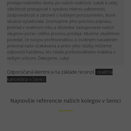
predaja rodinného domu po našich rodičoch. Lukáš k celej
záležitosti pristupoval s vysokou mierou odbornosti,
zodpovednosti a zároveň s ľudským porozumením, ktoré
situácia vyžadovala. Oceňujeme jeho precíznu prípravu,
prehľad v realitnom trhu a dôsledné zastupovanie našich
záujmov počas celého procesu predaja. Musíme objektívne
povedať, že svojou profesionalitou a osobným nasadením
prekonal naše očakávania a preto jeho služby môžeme
odporučiť každému, kto hľadá profesionálneho makléra s
veľkým srdcom. Ďakujeme, Luky!
Odporúčaná klientmi a na základe recenzií
realitná
kancelária v Senici
Najnovšie referencie našich kolegov v Senici