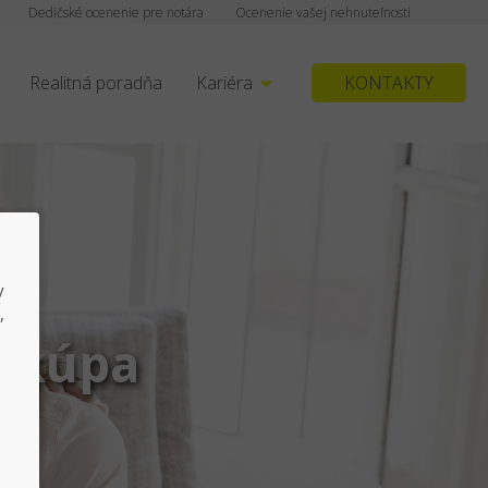
Dedičské ocenenie pre notára
Ocenenie vašej nehnuteľnosti
Realitná poradňa
Kariéra
KONTAKTY
y
,
j/kúpa