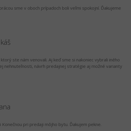
prácou sme v oboch prípadoch boli veľmi spokojní. Ďakujeme
ukáš
ktorý ste nám venovali. Aj keď sme si nakoniec vybrali iného
j nehnuteľnosti, návrh predajnej stratégie aj možné varianty
Jana
ni Konečnou pri predaji môjho bytu. Ďakujem pekne.