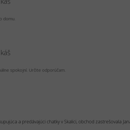
ukáš
ho domu.
ukáš
lne spokojní. Určite odporúčam.
upujúca a predávajúci chatky v Skalici, obchod zastrešovala Jan