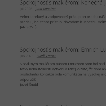
Spokojnosť s maklérom: Konečná 
Jana Konečná
júl 2026
Veľmi korektný a zodpovedný prístup pri predaji náš
predaju, bol tento prístup, dôvodom k úspechu. Veľm
JÁN SOVIŠ
Spokojnosť s maklérom: Emrich L
Lukáš Emrich
jún 2026
S realitným maklérom pánom Emrichom som bol nad m
fotky nehnutelnosti vytvoril v takej kvalite, že som 
posledného kontaktu bola komunikácia na vysokej úro
odporučiť.
Jozef Šnobl