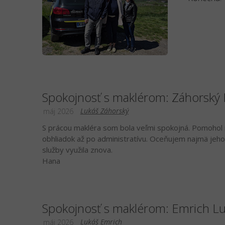
Spokojnosť s maklérom: Záhorský 
Lukáš Záhorský
máj 2026
S prácou makléra som bola veľmi spokojná. Pomohol mi
obhliadok až po administratívu. Oceňujem najmä jeho 
služby využila znova.
Hana
Spokojnosť s maklérom: Emrich L
Lukáš Emrich
máj 2026