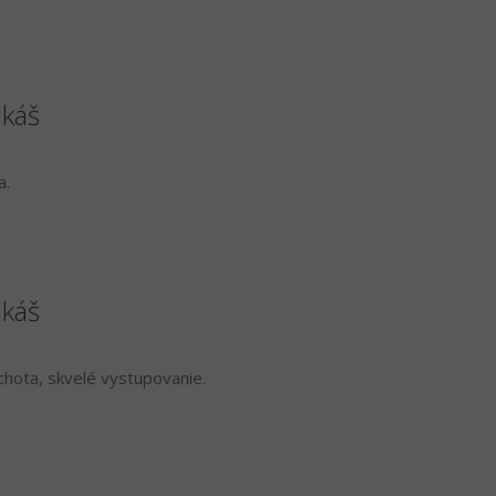
ukáš
a.
ukáš
chota, skvelé vystupovanie.