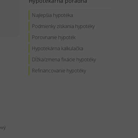
Hypotekárna poradňa
Najlepšia hypotéka
Podmienky získania hypotéky
Porovnanie hypoték
Hypotekárna kalkulačka
Dĺžka/zmena fixácie hypotéky
Refinancovanie hypotéky
ový