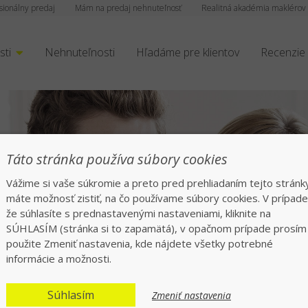
sionálny predaj
Mám na predaj nehnuteľnosť
Realitná akadémia maklérov
sti
Nehnuteľnosti
Hľadáme pre klientov
Recenzie
Táto stránka používa súbory cookies
Vážime si vaše súkromie a preto pred prehliadaním tejto stránk
máte možnosť zistiť, na čo používame súbory cookies. V prípade
že súhlasíte s prednastavenými nastaveniami, kliknite na
čný a rýchly preda
SÚHLASÍM (stránka si to zapamätá), v opačnom prípade prosím
použite Zmeniť nastavenia, kde nájdete všetky potrebné
informácie a možnosti.
Jednotka v realitách na slovenskom trhu
Súhlasím
Zmeniť nastavenia