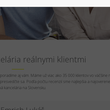
lária reálnymi klientmi
i poradíme aj vám. Máme už viac ako 35 000 klientov vo väčšine 
presvedčte sa. Podľa počtu recenzií sme najlepšia a najoverene
tná kancelária na Slovensku.
 Emrich Lukáš