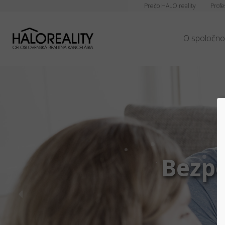
Prečo HALO reality
Profe
O spoločno
Bezpe