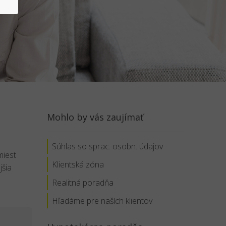
Mohlo by vás zaujímať
Súhlas so sprac. osobn. údajov
miest
Klientská zóna
jšia
Realitná poradňa
Hľadáme pre naších klientov