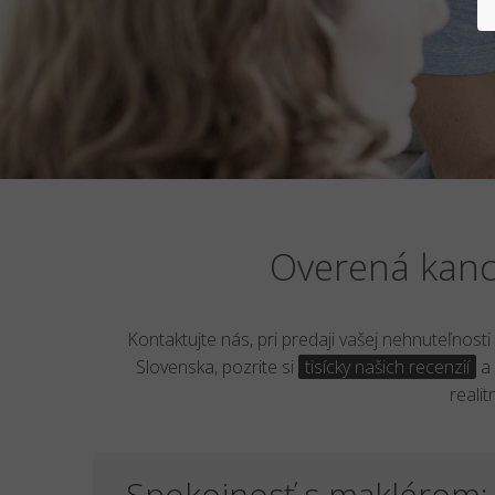
Overená kance
Kontaktujte nás, pri predaji vašej nehnuteľnost
Slovenska, pozrite si
tisícky našich recenzií
a 
reali
Spokojnosť s maklérom: