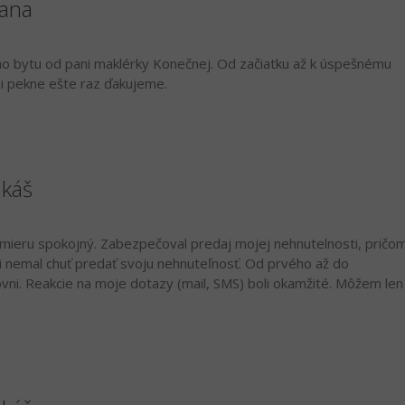
Jana
ho bytu od pani maklérky Konečnej. Od začiatku až k úspešnému
i pekne ešte raz ďakujeme.
ukáš
ieru spokojný. Zabezpečoval predaj mojej nehnutelnosti, pričo
ani nemal chuť predať svoju nehnuteľnosť. Od prvého až do
vni. Reakcie na moje dotazy (mail, SMS) boli okamžité. Môžem len