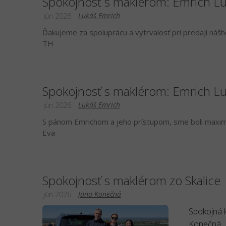
Spokojnosť s maklérom: Emrich L
Lukáš Emrich
jún 2026
Ďakujeme za spoluprácu a vytrvalosť pri predaji náš
TH
Spokojnosť s maklérom: Emrich L
Lukáš Emrich
jún 2026
S pánom Emrichom a jeho prístupom, sme boli maximá
Eva
Spokojnosť s maklérom zo Skalice
Jana Konečná
jún 2026
Spokojná k
Konečná.