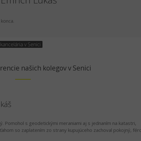
 konca.
 kancelária v Senici
rencie našich kolegov v Senici
ukáš
ý. Pomohol s geodetickými meraniami aj s jednaním na katastri,
ieťahom so zaplatením zo strany kupujúceho zachoval pokojný, fér