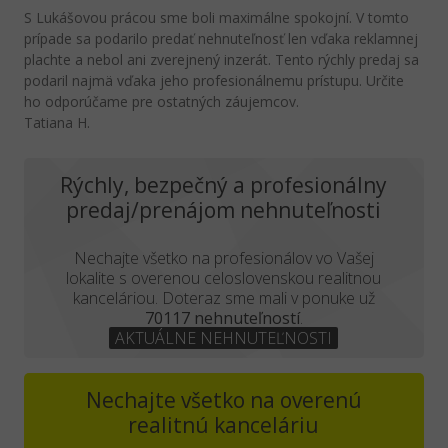
S Lukášovou prácou sme boli maximálne spokojní. V tomto
prípade sa podarilo predať nehnuteľnosť len vďaka reklamnej
plachte a nebol ani zverejnený inzerát. Tento rýchly predaj sa
podaril najmä vďaka jeho profesionálnemu prístupu. Určite
ho odporúčame pre ostatných záujemcov.
Tatiana H.
Rýchly, bezpečný a profesionálny
predaj/prenájom nehnuteľnosti
Nechajte všetko na profesionálov vo Vašej
lokalite s overenou celoslovenskou realitnou
kanceláriou. Doteraz sme mali v ponuke už
70117 nehnuteľností
.
AKTUÁLNE NEHNUTEĽNOSTI
Nechajte všetko na overenú
realitnú kanceláriu