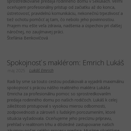
sprostredkovanie predaja rodinného domu v Sekuliach. Veľmi
oceňujem profesionálny prístup od začiatku až do konca,
ústretovosť, pravidelnú komunikáciu, nekonečnú trpezlivosť a
tiež ochotu pomôcť aj tam, čo nebolo jeho povinnosťou.
Prajem mu ešte veľa zdravia, nadšenia a úspechov pri ďalšej
náročnej, no zaujímavej práci.
Štefánia Benkovičová
Spokojnosť s maklérom: Emrich Lukáš
Lukáš Emrich
máj 2025
Radi by sme sa touto cestou poďakovali a vyjadrili maximálnu
spokojnosť s prácou nášho realitného makléra Lukáša
Emricha za profesionálnu pomoc so sprostredkovanîm
predaja rodinného domu po našich rodičoch. Lukáš k celej
záležitosti pristupoval s vysokou mierou odbornosti,
zodpovednosti a zároveň s ľudským porozumením, ktoré
situácia vyžadovala. Oceňujeme jeho precíznu prípravu,
prehľad v realitnom trhu a dôsledné zastupovanie našich
záujmov počas celého procesu predaja. Musíme objektívne