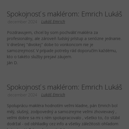
Spokojnosť s maklérom: Emrich Lukáš
Lukáš Emrich
december 2024
Pozdravujem, chcel by som pochváliť makléra za
profesionálny, ale zároveň ľudský prístup a seriózne jednanie.
V dnešnej "divokej" dobe to vonkoncom nie je
samozrejmosť. V prípade potreby rád doporučím každému,
kto o takéto služby prejaví záujem.
Ján D.
Spokojnosť s maklérom: Emrich Lukáš
Lukáš Emrich
december 2024
Spoluprácu makléra hodnotím veľmi kladne, pán Emrich bol
milý, slušný, zodpovedný a samozrejme veľmi zhovievavý ,
veľmi dobre sa mi s ním spolupracovalo , všetko to, čo sľúbil
dodržal - od obhliadky cez info a všetky záležitosti ohľadom