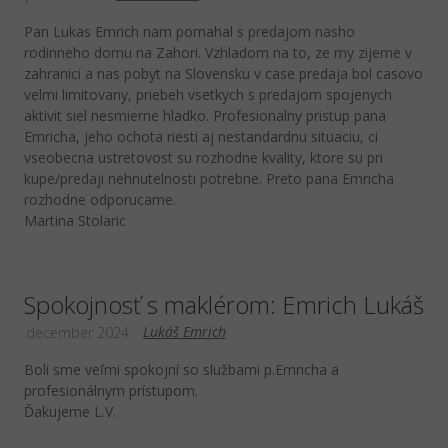
Pan Lukas Emrich nam pomahal s predajom nasho
rodinneho domu na Zahori. Vzhladom na to, ze my zijeme v
zahranici a nas pobyt na Slovensku v case predaja bol casovo
velmi limitovany, priebeh vsetkych s predajom spojenych
aktivit siel nesmierne hladko. Profesionalny pristup pana
Emricha, jeho ochota riesti aj nestandardnu situaciu, ci
vseobecna ustretovost su rozhodne kvality, ktore su pri
kupe/predaji nehnutelnosti potrebne. Preto pana Emricha
rozhodne odporucame.
Martina Stolaric
Spokojnosť s maklérom: Emrich Lukáš
Lukáš Emrich
december 2024
Boli sme veľmi spokojní so službami p.Emricha a
profesionálnym prístupom.
Ďakujeme L.V.