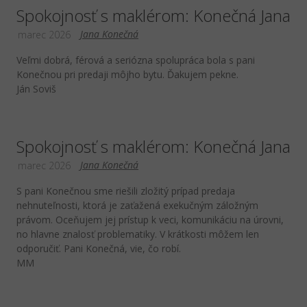
Spokojnosť s maklérom: Konečná Jana
Jana Konečná
marec 2026
Veľmi dobrá, férová a seriózna spolupráca bola s pani
Konečnou pri predaji môjho bytu. Ďakujem pekne.
Ján Soviš
Spokojnosť s maklérom: Konečná Jana
Jana Konečná
marec 2026
S pani Konečnou sme riešili zložitý prípad predaja
nehnuteľnosti, ktorá je zaťažená exekučným záložným
právom. Oceňujem jej prístup k veci, komunikáciu na úrovni,
no hlavne znalosť problematiky. V krátkosti môžem len
odporučiť. Pani Konečná, vie, čo robí.
MM