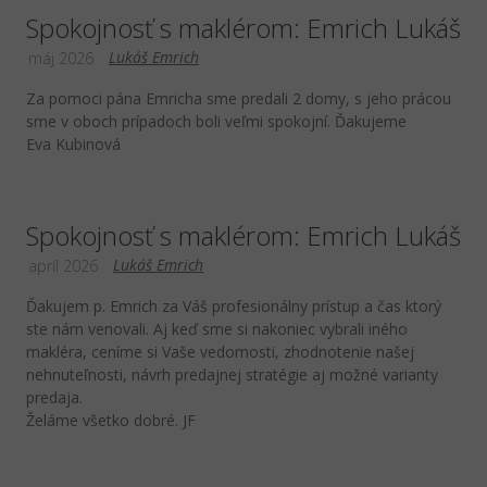
Spokojnosť s maklérom: Emrich Lukáš
Lukáš Emrich
máj 2026
Za pomoci pána Emricha sme predali 2 domy, s jeho prácou
sme v oboch prípadoch boli veľmi spokojní. Ďakujeme
Eva Kubinová
Spokojnosť s maklérom: Emrich Lukáš
Lukáš Emrich
apríl 2026
Ďakujem p. Emrich za Váš profesionálny prístup a čas ktorý
ste nám venovali. Aj keď sme si nakoniec vybrali iného
makléra, ceníme si Vaše vedomosti, zhodnotenie našej
nehnuteľnosti, návrh predajnej stratégie aj možné varianty
predaja.
Želáme všetko dobré. JF