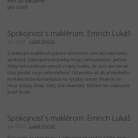
ešte raz ďakujeme.
JÁN SOVIŠ
Spokojnosť s maklérom: Emrich Lukáš
Lukáš Emrich
jún 2026
S realitným maklérom pánom Emrichom som bol nad mieru
spokojný. Zabezpečoval predaj mojej nehnutelnosti, pričom
fotky nehnutelnosti vytvoril v takej kvalite, že som ani nemal
chuť predať svoju nehnuteľnosť. Od prvého až do posledného
kontaktu bola komunikácia na vysokej úrovni. Reakcie na
moje dotazy (mail, SMS) boli okamžité. Môžem len odporučiť.
Jozef Šnobl
Spokojnosť s maklérom: Emrich Lukáš
Lukáš Emrich
jún 2026
Ďakujeme za spoluprácu a vytrvalosť pri predaji nášho domu.