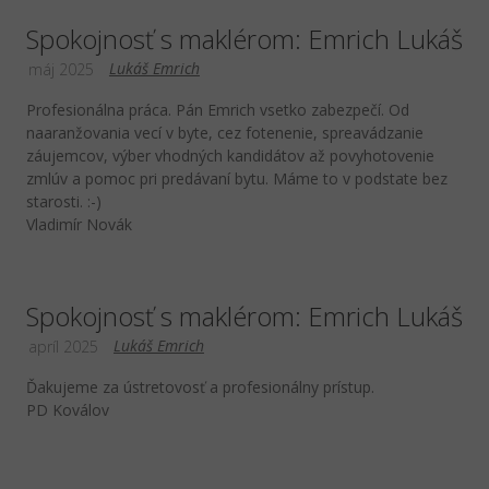
Spokojnosť s maklérom: Emrich Lukáš
Lukáš Emrich
máj 2025
Profesionálna práca. Pán Emrich vsetko zabezpečí. Od
naaranžovania vecí v byte, cez fotenenie, spreavádzanie
záujemcov, výber vhodných kandidátov až povyhotovenie
zmlúv a pomoc pri predávaní bytu. Máme to v podstate bez
starosti. :-)
Vladimír Novák
Spokojnosť s maklérom: Emrich Lukáš
Lukáš Emrich
apríl 2025
Ďakujeme za ústretovosť a profesionálny prístup.
PD Koválov