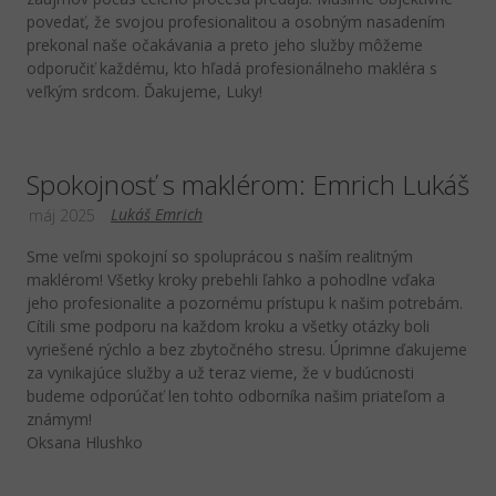
povedať, že svojou profesionalitou a osobným nasadením
prekonal naše očakávania a preto jeho služby môžeme
odporučiť každému, kto hľadá profesionálneho makléra s
veľkým srdcom. Ďakujeme, Luky!
Spokojnosť s maklérom: Emrich Lukáš
Lukáš Emrich
máj 2025
Sme veľmi spokojní so spoluprácou s naším realitným
maklérom! Všetky kroky prebehli ľahko a pohodlne vďaka
jeho profesionalite a pozornému prístupu k našim potrebám.
Cítili sme podporu na každom kroku a všetky otázky boli
vyriešené rýchlo a bez zbytočného stresu. Úprimne ďakujeme
za vynikajúce služby a už teraz vieme, že v budúcnosti
budeme odporúčať len tohto odborníka našim priateľom a
známym!
Oksana Hlushko