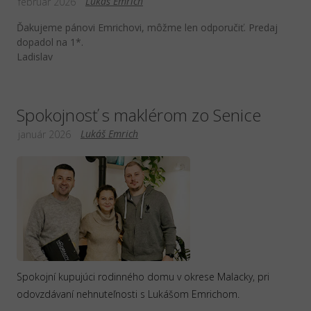
Lukáš Emrich
február 2026
Ďakujeme pánovi Emrichovi, môžme len odporučiť. Predaj
dopadol na 1*.
Ladislav
Spokojnosť s maklérom zo Senice
Lukáš Emrich
január 2026
Spokojní kupujúci rodinného domu v okrese Malacky, pri
odovzdávaní nehnuteľnosti s Lukášom Emrichom.