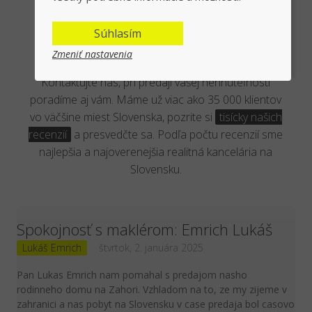
Overená kancelária reálnymi
Súhlasím
klientmi
Zmeniť nastavenia
Kontaktujte nás, pri predaji vašej nehnuteľnosti
poradíme aj vám. Máme už viac ako 35 000 klientov
vo väčšine miest Slovenska, pozrite si
tisícky našich
recenzií
a presvedčte sa. Podľa počtu recenzií sme
najlepšia a najoverenejšia realitná kancelária na
Slovensku.
Spokojnosť s maklérom: Emrich Lukáš
Lukáš Emrich
štvrtok, 2. januára 2025
Pan Lukas Emrich nam pomahal s predajom nasho
rodinneho domu na Zahori. Vzhladom na to, ze my zijeme v
zahranici a nas pobyt na Slovensku v case predaja bol casovo