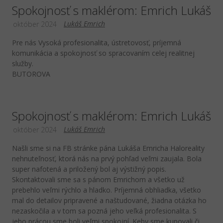
Spokojnosť s maklérom: Emrich Lukáš
Lukáš Emrich
október 2024
Pre nás Vysoká profesionalita, ústretovosť, príjemná
komunikácia a spokojnosť so spracovaním celej realitnej
služby.
BUTOROVA
Spokojnosť s maklérom: Emrich Lukáš
Lukáš Emrich
október 2024
Našli sme si na FB stránke pána Lukáša Emricha Haloreality
nehnuteľnosť, ktorá nás na prvý pohľad veľmi zaujala. Bola
super nafotená a priložený bol aj výstižný popis.
Skontaktovali sme sa s pánom Emrichom a všetko už
prebehlo veľmi rýchlo a hladko. Príjemná obhliadka, všetko
mal do detailov pripravené a naštudované, žiadna otázka ho
nezaskočila a v tom sa pozná jeho veľká profesionalita. S
jeho prácou sme boli veľmi spokojní. Keby sme kupovali či