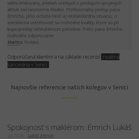
velmi limitovany, priebeh vsetkych s predajom spojenych
aktivit siel nesmierne hladko. Profesionalny pristup pana
Emricha, jeho ochota riesti aj nestandardnu situaciu, ci
vseobecna ustretovost su rozhodne kvality, ktore su pri
kupe/predaji nehnutelnosti potrebne. Preto pana Emricha
rozhodne odporucame.
Martin
a Stolaric
Odporúčaná klientmi a na základe recenzií
realitná
kancelária v Senici
Najnovšie referencie našich kolegov v Senici
Spokojnosť s maklérom: Emrich Lukáš
Lukáš Emrich
júl 2026