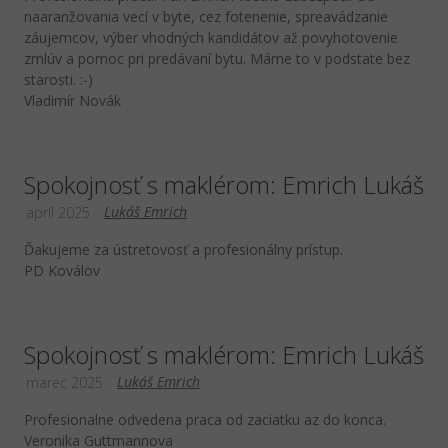
naaranžovania vecí v byte, cez fotenenie, spreavádzanie
záujemcov, výber vhodných kandidátov až povyhotovenie
zmlúv a pomoc pri predávaní bytu. Máme to v podstate bez
starosti. :-)
Vladimír Novák
Spokojnosť s maklérom: Emrich Lukáš
Lukáš Emrich
apríl 2025
Ďakujeme za ústretovosť a profesionálny prístup.
PD Koválov
Spokojnosť s maklérom: Emrich Lukáš
Lukáš Emrich
marec 2025
Profesionalne odvedena praca od zaciatku az do konca.
Veronika Guttmannova