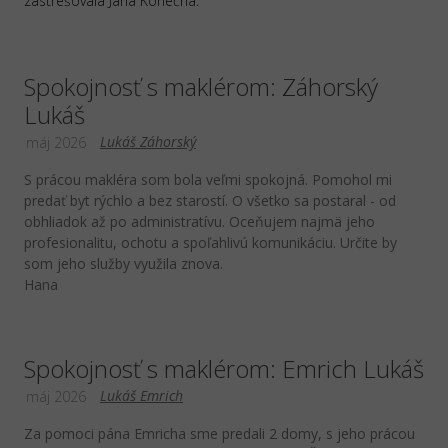
zastrešovala Jana Konečná.
Spokojnosť s maklérom: Záhorský
Lukáš
Lukáš Záhorský
máj 2026
S prácou makléra som bola veľmi spokojná. Pomohol mi
predať byt rýchlo a bez starostí. O všetko sa postaral - od
obhliadok až po administratívu. Oceňujem najmä jeho
profesionalitu, ochotu a spoľahlivú komunikáciu. Určite by
som jeho služby využila znova.
Hana
Spokojnosť s maklérom: Emrich Lukáš
Lukáš Emrich
máj 2026
Za pomoci pána Emricha sme predali 2 domy, s jeho prácou