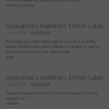
ústretová.Ďakujeme maklérke p. Jane Konečnej.
Erika-Pavol Daniel
Spokojnosť s maklérom: Emrich Lukáš
Lukáš Emrich
február 2026
Pri predaji bytu Lukáš všetko vybavil, seriozny a priatelsky
prístup, profesionalna praca, ďakujem a obrátim sa opäť ak
budem potrebovať pri kúpe alebo predaji.
Janek
Spokojnosť s maklérom: Emrich Lukáš
Lukáš Emrich
február 2026
Ďakujeme pánovi Emrichovi, môžme len odporučiť. Predaj
dopadol na 1*.
Ladislav