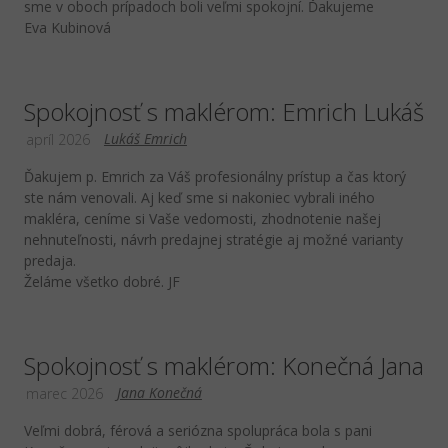
sme v oboch prípadoch boli veľmi spokojní. Ďakujeme
Eva Kubinová
Spokojnosť s maklérom: Emrich Lukáš
Lukáš Emrich
apríl 2026
Ďakujem p. Emrich za Váš profesionálny prístup a čas ktorý
ste nám venovali. Aj keď sme si nakoniec vybrali iného
makléra, ceníme si Vaše vedomosti, zhodnotenie našej
nehnuteľnosti, návrh predajnej stratégie aj možné varianty
predaja.
Želáme všetko dobré. JF
Spokojnosť s maklérom: Konečná Jana
Jana Konečná
marec 2026
Veľmi dobrá, férová a seriózna spolupráca bola s pani