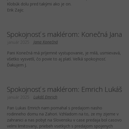
Klobúk dolu pred takými ako je on.
Erik Zajic
Spokojnosť s maklérom: Konečná Jana
Jana Konečná
január 2025
Pani Konečná má príjemné vystupovanie, je milá, usmievavá,
všetko vysvetlí, čo povie to aj platí. Veľká spokojnosť.
Ďakujem J.
Spokojnosť s maklérom: Emrich Lukáš
Lukáš Emrich
január 2025
Pan Lukas Emrich nam pomahal s predajom nasho
rodinneho domu na Zahori. Vzhladom na to, ze my zijeme v
zahranici a nas pobyt na Slovensku v case predaja bol casovo
velmi limitovany, priebeh vsetkych s predajom spojenych