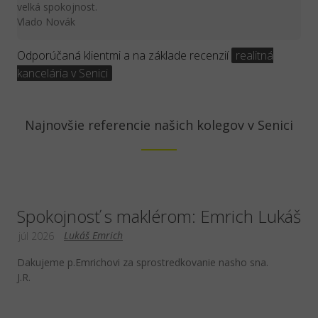
velká spokojnost.
Vlado Novák
Odporúčaná klientmi a na základe recenzií
realitná
kancelária v Senici
Najnovšie referencie našich kolegov v Senici
Spokojnosť s maklérom: Emrich Lukáš
Lukáš Emrich
júl 2026
Dakujeme p.Emrichovi za sprostredkovanie nasho sna.
J.R.