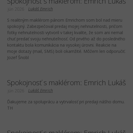
Spokojnosť s maklérom: Emrich Lukáš
Lukáš Emrich
jún 2026
S realitným maklérom pánom Emrichom som bol nad mieru
spokojný. Zabezpečoval predaj mojej nehnutelnosti, pričom
fotky nehnutelnosti vytvoril v takej kvalite, že som ani nemal
chuť predať svoju nehnuteľnosť. Od prvého až do posledného
kontaktu bola komunikácia na vysokej úrovni. Reakcie na
moje dotazy (mail, SMS) boli okamžité. Môžem len odporučiť.
Jozef Šnobl
Spokojnosť s maklérom: Emrich Lukáš
Lukáš Emrich
jún 2026
Ďakujeme za spoluprácu a vytrvalosť pri predaji nášho domu.
TH
Spokojnosť s maklérom: Emrich Lukáš