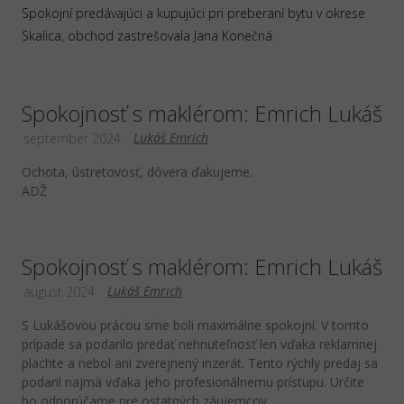
Spokojní predávajúci a kupujúci pri preberaní bytu v okrese
Skalica, obchod zastrešovala Jana Konečná.
Spokojnosť s maklérom: Emrich Lukáš
Lukáš Emrich
september 2024
Ochota, ústretovosť, dôvera ďakujeme.
ADŽ
Spokojnosť s maklérom: Emrich Lukáš
Lukáš Emrich
august 2024
S Lukášovou prácou sme boli maximálne spokojní. V tomto
prípade sa podarilo predať nehnuteľnosť len vďaka reklamnej
plachte a nebol ani zverejnený inzerát. Tento rýchly predaj sa
podaril najmä vďaka jeho profesionálnemu prístupu. Určite
ho odporúčame pre ostatných záujemcov.