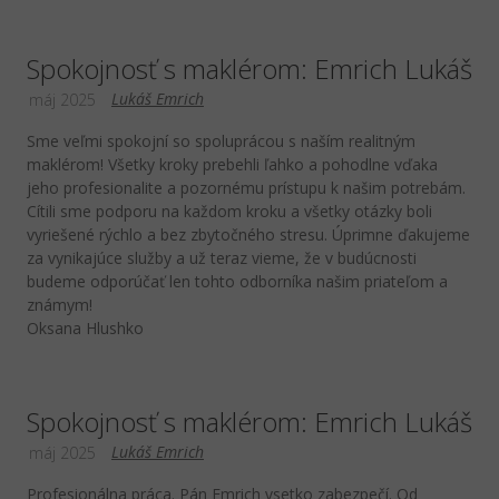
Spokojnosť s maklérom: Emrich Lukáš
Lukáš Emrich
máj 2025
Sme veľmi spokojní so spoluprácou s naším realitným
maklérom! Všetky kroky prebehli ľahko a pohodlne vďaka
jeho profesionalite a pozornému prístupu k našim potrebám.
Cítili sme podporu na každom kroku a všetky otázky boli
vyriešené rýchlo a bez zbytočného stresu. Úprimne ďakujeme
za vynikajúce služby a už teraz vieme, že v budúcnosti
budeme odporúčať len tohto odborníka našim priateľom a
známym!
Oksana Hlushko
Spokojnosť s maklérom: Emrich Lukáš
Lukáš Emrich
máj 2025
Profesionálna práca. Pán Emrich vsetko zabezpečí. Od