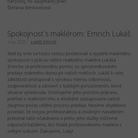
náročnej, no zaujímavej práci.
Štefánia Benkovičová
Spokojnosť s maklérom: Emrich Lukáš
Lukáš Emrich
máj 2025
Radi by sme sa touto cestou poďakovali a vyjadrili maximálnu
spokojnosť s prácou nášho realitného makléra Lukáša
Emricha za profesionálnu pomoc so sprostredkovanîm
predaja rodinného domu po našich rodičoch. Lukáš k celej
záležitosti pristupoval s vysokou mierou odbornosti,
zodpovednosti a zároveň s ľudským porozumením, ktoré
situácia vyžadovala. Oceňujeme jeho precíznu prípravu,
prehľad v realitnom trhu a dôsledné zastupovanie našich
záujmov počas celého procesu predaja. Musíme objektívne
povedať, že svojou profesionalitou a osobným nasadením
prekonal naše očakávania a preto jeho služby môžeme
odporučiť každému, kto hľadá profesionálneho makléra s
veľkým srdcom. Ďakujeme, Luky!