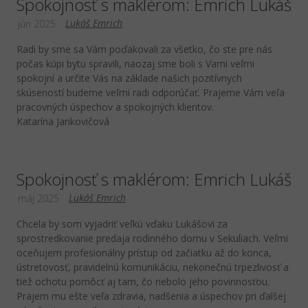
Spokojnosť s maklérom: Emrich Lukáš
Lukáš Emrich
jún 2025
Radi by sme sa Vám poďakovali za všetko, čo ste pre nás
počas kúpi bytu spravili, naozaj sme boli s Vami veľmi
spokojní a určite Vás na základe našich pozitívnych
skúseností budeme veľmi radi odporúčať. Prajeme Vám veľa
pracovných úspechov a spokojných klientov.
Katarína Jankovičová
Spokojnosť s maklérom: Emrich Lukáš
Lukáš Emrich
máj 2025
Chcela by som vyjadriť veľkú vďaku Lukášovi za
sprostredkovanie predaja rodinného domu v Sekuliach. Veľmi
oceňujem profesionálny prístup od začiatku až do konca,
ústretovosť, pravidelnú komunikáciu, nekonečnú trpezlivosť a
tiež ochotu pomôcť aj tam, čo nebolo jeho povinnosťou.
Prajem mu ešte veľa zdravia, nadšenia a úspechov pri ďalšej