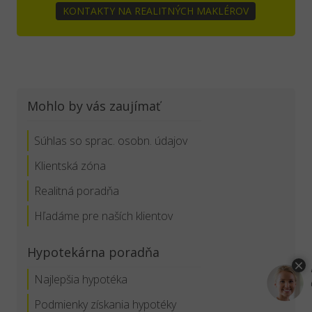
KONTAKTY NA REALITNÝCH MAKLÉROV
Mohlo by vás zaujímať
Súhlas so sprac. osobn. údajov
Klientská zóna
Realitná poradňa
Hľadáme pre naších klientov
Hypotekárna poradňa
Najlepšia hypotéka
Podmienky získania hypotéky