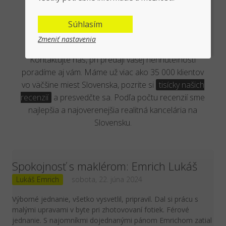
Overená kancelária reálnymi
Súhlasím
klientmi
Zmeniť nastavenia
Kontaktujte nás, pri predaji vašej nehnuteľnosti
poradíme aj vám. Máme už viac ako 35 000 klientov
vo väčšine miest Slovenska, pozrite si
tisícky našich
recenzií
a presvedčte sa. Podľa počtu recenzií sme
najlepšia a najoverenejšia realitná kancelária na
Slovensku.
Spokojnosť s maklérom: Emrich Lukáš
Lukáš Emrich
sobota, 22. júna 2024
Výborné jednanie, všetko vysvetlil, pripravil. Dal si prácu s
malými upravami v byte pri zhotovovaní fotiek. Férové
jednanie. S najomníkmi dojednanými pánom Emrichom zatial