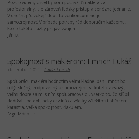
Pozdravujem, chcel by som pochváliť makléra za
profesionálny, ale zároveň ľudský prístup a seriózne jednanie.
V dnešnej "divokej" dobe to vonkoncom nie je
samozrejmosť. V prípade potreby rád doporučím každému,
kto o takéto služby prejaví záujem.
Ján D.
Spokojnosť s maklérom: Emrich Lukáš
Lukáš Emrich
december 2024
Spoluprácu makléra hodnotím veľmi kladne, pán Emrich bol
milý, slušný, zodpovedný a samozrejme veľmi zhovievavý ,
veľmi dobre sa mi s ním spolupracovalo , všetko to, čo sľúbil
dodržal - od obhliadky cez info a všetky záležitosti ohľadom
katastra. Veľká spokojnosť, ďakujem.
Mgr. Mária Hr.