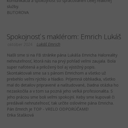
komunikácia a spokojnosť so spracovaním celej realitnej
služby.
BUTOROVA
Spokojnosť s maklérom: Emrich Lukáš
Lukáš Emrich
október 2024
Našli sme si na FB stránke pána Lukáša Emricha Haloreality
nehnuteľnosť, ktorá nás na prvý pohľad veľmi zaujala. Bola
super nafotená a priložený bol aj výstižný popis.
Skontaktovali sme sa s pánom Emrichom a všetko už
prebehlo veľmi rýchlo a hladko. Príjemná obhliadka, všetko
mal do detailov pripravené a naštudované, žiadna otázka ho
nezaskočila a v tom sa pozná jeho veľká profesionalita. S
jeho prácou sme boli veľmi spokojní. Keby sme kupovali či
predávali nehnuteľnosť, tak určite oslovíme pána Emricha.
Pán Emrich je TOP - VRELO ODPORÚČAME!
Erika Stašková