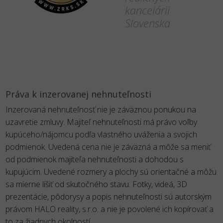
kancelárii
Slovenska
Práva k inzerovanej nehnuteľnosti
Inzerovaná nehnuteľnosť nie je záväznou ponukou na
uzavretie zmluvy. Majiteľ nehnuteľnosti má právo voľby
kupúceho/nájomcu podľa vlastného uváženia a svojich
podmienok. Uvedená cena nie je záväzná a môže sa meniť
od podmienok majiteľa nehnuteľnosti a dohodou s
kupujúcim. Uvedené rozmery a plochy sú orientačné a môžu
sa mierne líšiť od skutočného stavu. Fotky, videá, 3D
prezentácie, pôdorysy a popis nehnuteľnosti sú autorským
právom HALO reality, s.r.o. a nie je povolené ich kopírovať a
to za žiadnych okolností.