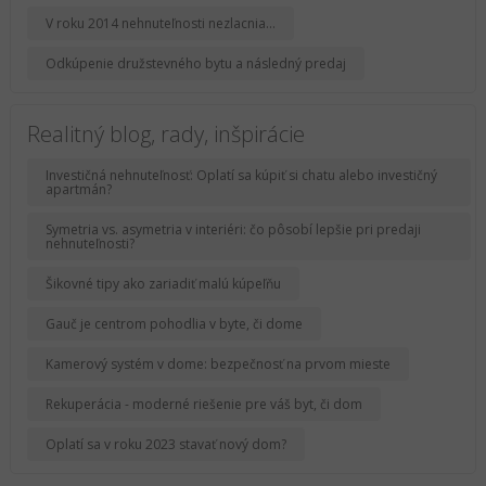
V roku 2014 nehnuteľnosti nezlacnia...
Odkúpenie družstevného bytu a následný predaj
Realitný blog, rady, inšpirácie
Investičná nehnuteľnosť: Oplatí sa kúpiť si chatu alebo investičný
apartmán?
Symetria vs. asymetria v interiéri: čo pôsobí lepšie pri predaji
nehnuteľnosti?
Šikovné tipy ako zariadiť malú kúpeľňu
Gauč je centrom pohodlia v byte, či dome
Kamerový systém v dome: bezpečnosť na prvom mieste
Rekuperácia - moderné riešenie pre váš byt, či dom
Oplatí sa v roku 2023 stavať nový dom?