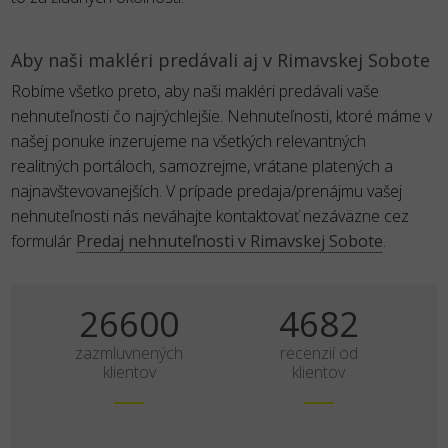
Aby naši makléri predávali aj v Rimavskej Sobote
Robíme všetko preto, aby naši makléri predávali vaše
nehnuteľnosti čo najrýchlejšie. Nehnuteľnosti, ktoré máme v
našej ponuke inzerujeme na všetkých relevantných
realitných portáloch, samozrejme, vrátane platených a
najnavštevovanejších. V prípade predaja/prenájmu vašej
nehnuteľnosti nás neváhajte kontaktovať nezáväzne cez
formulár
Predaj nehnuteľnosti v Rimavskej Sobote
.
35000
6160
zazmluvnených
recenzií od
klientov
klientov