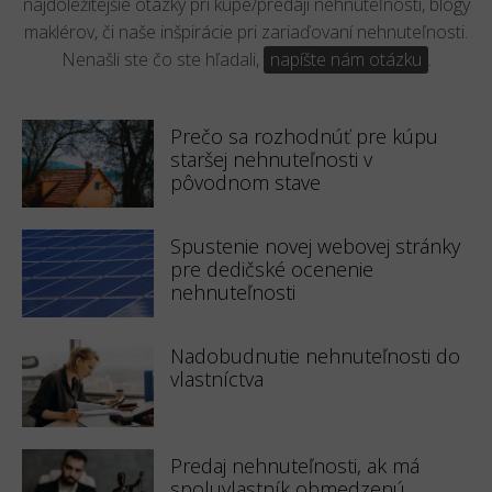
najdôležitejšie otázky pri kúpe/predaji nehnuteľnosti, blogy
maklérov, či naše inšpirácie pri zariaďovaní nehnuteľnosti.
Nenašli ste čo ste hľadali,
napíšte nám otázku
.
Prečo sa rozhodnúť pre kúpu
staršej nehnuteľnosti v
pôvodnom stave
Spustenie novej webovej stránky
pre dedičské ocenenie
nehnuteľnosti
Nadobudnutie nehnuteľnosti do
vlastníctva
Predaj nehnuteľnosti, ak má
spoluvlastník obmedzenú