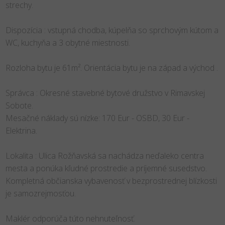
strechy.
Dispozícia : vstupná chodba, kúpelňa so sprchovým kútom a
WC, kuchyňa a 3 obytné miestnosti.
Rozloha bytu je 61m². Orientácia bytu je na západ a východ .
Správca : Okresné stavebné bytové družstvo v Rimavskej
Sobote.
Mesačné náklady sú nízke: 170 Eur - OSBD, 30 Eur -
Elektrina.
Lokalita : Ulica Rožňavská sa nachádza neďaleko centra
mesta a ponúka kľudné prostredie a príjemné susedstvo.
Kompletná občianska vybavenosť v bezprostrednej blízkosti
je samozrejmosťou.
Maklér odporúča túto nehnuteľnosť.