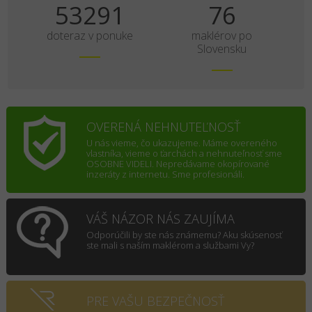
70120
100
doteraz v ponuke
maklérov po
Slovensku
OVERENÁ NEHNUTEĽNOSŤ
U nás vieme, čo ukazujeme. Máme overeného
vlastníka, vieme o ťarchách a nehnuteľnosť sme
OSOBNE VIDELI. Nepredávame okopírované
inzeráty z internetu. Sme profesionáli.
VÁŠ NÁZOR NÁS ZAUJÍMA
Odporúčili by ste nás známemu? Aku skúsenosť
ste mali s naším maklérom a službami Vy?
PRE VAŠU BEZPEČNOSŤ