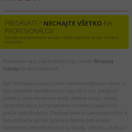
PREDÁVATE?
NECHAJTE VŠETKO
NA
PROFESIONÁLOV
Venujte sa príjemnejším veciam, všetko vybavíme za vás - rýchlo a
bezpečne
Ponúkame na predaj trojizbový byt v meste
Rimavská
Sobota
na ulici Rožňavská.
Byt : Nachádza sa na prízemí v tehlovom bytovom dome. V
byte prebehla rekonštrukcia v roku 2019 a to: plávajúce
podlahy, nové interiérové dvere, znížene stropy, stierky,
elektroinštalácia, kuchynská linka na mieru, kúpelňa tiež
prešla rekonštrukciou. Plastové okná sú samozrejmosťou. K
bytu prislúcha tak isto aj pivnica. Bytový dom prešiel
kompletnou rekonštrukciou a to: fasády, vchodov, výťahu a