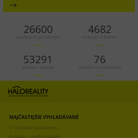
35000
6160
zazmluvnených klientov
recenzií od klientov
70120
100
doteraz v ponuke
maklérov po Slovensku
NAJČASTEJŠIE VYHĽADÁVANÉ
O nás/profil spoločnosti
Kontakty - realitný makléri