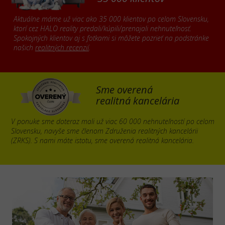
Aktuálne máme už viac ako 35 000 klientov po celom Slovensku,
ktorí cez HALO reality predali/kúpili/prenajali nehnuteľnosť.
Spokojných klientov aj s fotkami si môžete pozrieť na podstránke
našich
realitných recenzií
.
Sme overená
realitná kancelária
V ponuke sme doteraz mali už viac 60 000 nehnuteľností po celom
Slovensku, navyše sme členom Združenia realitných kancelárii
(ZRKS). S nami máte istotu, sme overená realitná kancelária.