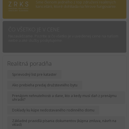
Sme členom jedného z top združení realitných
kancelárii, ktoré dohliada na férove fungovanie.
ČO VŠETKO JE V CENE
Nezavádzame. Pozrite si čo všetko je v uvedenej cene na našom
webe a aké služby poskytujeme.
Realitná poradňa
Sprievodný list pre kataster
Ako prebieha predaj družstevného bytu
Prenájom nehnuteľnosti a dane, kto a kedy musí daň z prenájmu
uhradiť?
Doklady ku kúpe nedostavaného rodinného domu
Základné pravidlá písania dokumentov (kúpna zmluva, návrh na
vklad)