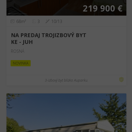
219 900 €
68m²
3
10/13
NA PREDAJ TROJIZBOVÝ BYT
KE - JUH
ROSNÁ
NOVINKA
3-izbový byt blízko Auparku.
❮
❯