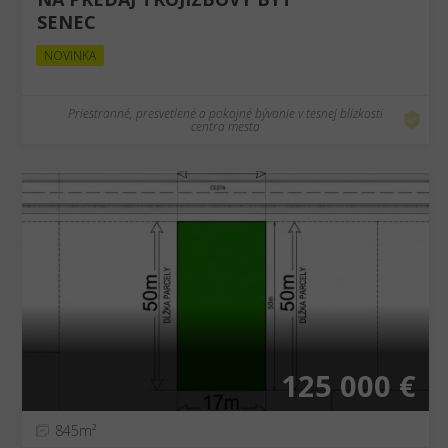
SENEC
NOVINKA
Priestranné, presvetlené a pokojné bývanie v tesnej blízkosti
centra mesta
125 000 €
845m²