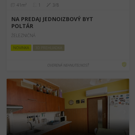
41m²
1
3/8
NA PREDAJ JEDNOIZBOVÝ BYT
POLTÁR
ŽELEZNIČNÁ
NOVINKA
3D PREHLIADKA
OVERENÁ NEHNUTEĽNOSŤ
❮
❯