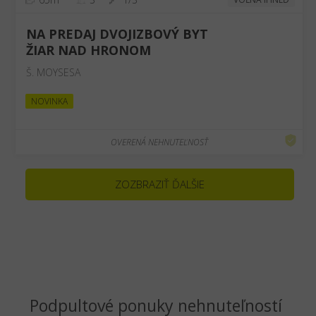
NA PREDAJ DVOJIZBOVÝ BYT
ŽIAR NAD HRONOM
Š. MOYSESA
NOVINKA
OVERENÁ NEHNUTEĽNOSŤ
ZOZBRAZIŤ ĎALŠIE
Podpultové ponuky nehnuteľností