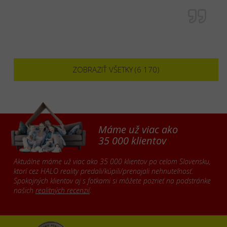
ZOBRAZIŤ VŠETKY (6 170)
Máme už viac ako
35 000 klientov
Aktuálne máme už viac ako 35 000 klientov po celom Slovensku,
ktorí cez HALO reality predali/kúpili/prenajali nehnuteľnosť.
Spokojných klientov aj s fotkami si môžete pozrieť na podstránke
našich
realitných recenzií
.