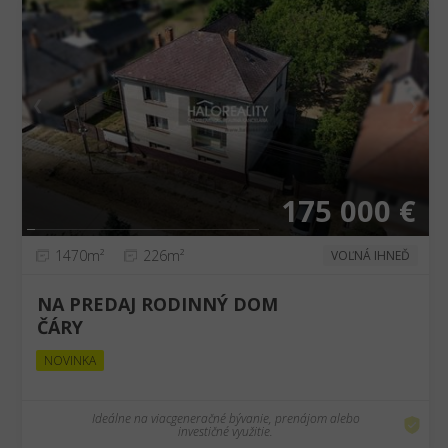
❮
❯
175 000 €
1470m²
226m²
VOĽNÁ IHNEĎ
NA PREDAJ RODINNÝ DOM
ČÁRY
NOVINKA
Ideálne na viacgeneračné bývanie, prenájom alebo
investičné využitie.