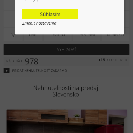
Na predaj
Súhlasím
Zmeniť nastavenia
Byt
Dom
Chalupa
Pozemok
Komercia
VYHĽADAŤ
978
+19
PODPULTOVIEK
NÁJDENÝCH
+
PRIDAŤ
NEHNUTEĽNOSŤ
ZADARMO
Nehnuteľnosti na predaj
Slovensko