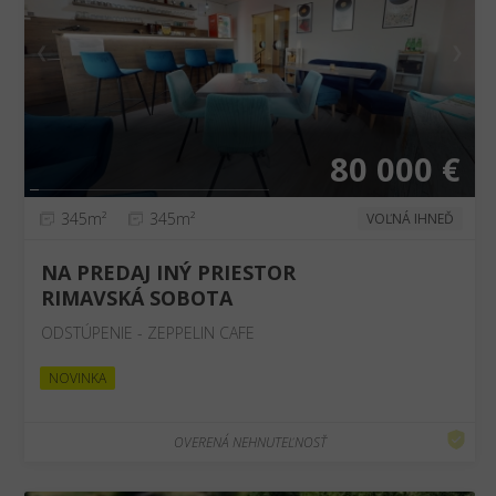
❮
❯
80 000 €
345m²
345m²
VOĽNÁ IHNEĎ
NA PREDAJ INÝ PRIESTOR
RIMAVSKÁ SOBOTA
ODSTÚPENIE - ZEPPELIN CAFE
NOVINKA
OVERENÁ NEHNUTEĽNOSŤ