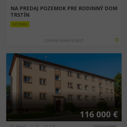
NA PREDAJ POZEMOK PRE RODINNÝ DOM
TRSTÍN
NOVINKA
OVERENÁ NEHNUTEĽNOSŤ
❮
❯
116 000 €
65m²
3
1/3
VOĽNÁ IHNEĎ