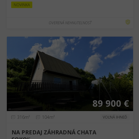
NOVINKA
OVERENÁ NEHNUTEĽNOSŤ
❮
❯
89 900 €
316m²
104m²
VOĽNÁ IHNEĎ
NA PREDAJ ZÁHRADNÁ CHATA