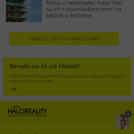
Mýtus o nedostatku bytov: Keď
sa trh s novostavbami mení na
ba(i)zár s darčekmi
ZOBRAZIŤ CELÚ PORADŇU/ČLÁNKY
Nenašli ste čo ste hľadali?
Máte konkrétny problém? Napíšte nám a odpoveď nájdete v
našej realitnej poradni.