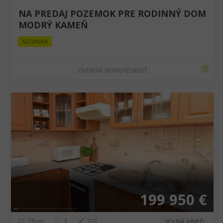
NA PREDAJ POZEMOK PRE RODINNÝ DOM
MODRÝ KAMEŇ
NOVINKA
OVERENÁ NEHNUTEĽNOSŤ
❮
❯
199 950 €
75m²
3
2/3
VOĽNÁ IHNEĎ