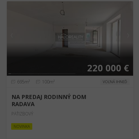
❮
❯
220 000 €
695m²
100m²
VOĽNÁ IHNEĎ
NA PREDAJ RODINNÝ DOM
RADAVA
PÄŤIZBOVÝ
NOVINKA