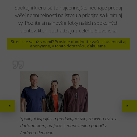
Spokojní klienti sú to najcennejšie, nechajte predaj
vašej nehnuteľnosti na istotu a pridajte sa k ním aj
vy. Pozrite si najnovšie fotky našich spokojných
klientov, ktorí pochádzajú z celého Slovenska.
Stretli ste sa už s nami? Prosíme ohodnoťte vaše skúsenosti aj
anonymne,
v tomto dotazníku
, ďakujeme.
Spokojní kupujúci a predávajúci dvojizbového bytu v
Partizánskom, na fotke s manažérkou pobočky
Andreou Repovou.