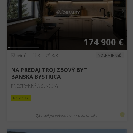
❮
❯
174 900 €
69m²
3
3/3
VOĽNÁ IHNEĎ
NA PREDAJ TROJIZBOVÝ BYT
BANSKÁ BYSTRICA
PRIESTRANNÝ A SLNEČNÝ
NOVINKA
Byt s veľkým potenciálom v srdci Uhliska.