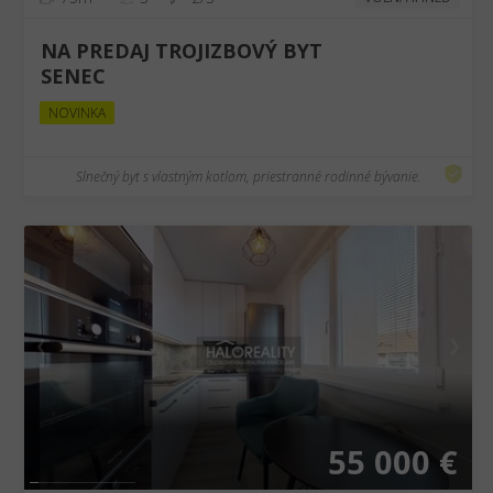
NA PREDAJ TROJIZBOVÝ BYT
SENEC
NOVINKA
Slnečný byt s vlastným kotlom, priestranné rodinné bývanie.
❮
❯
55 000 €