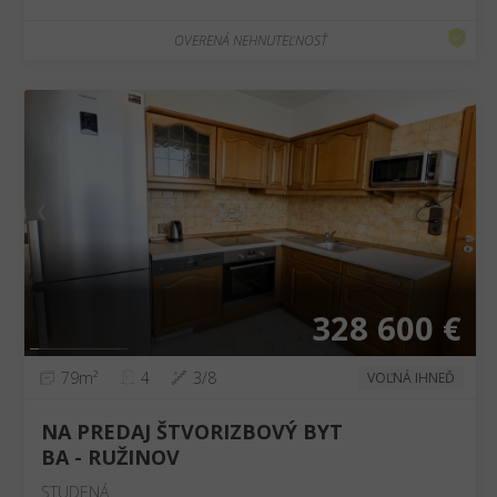
OVERENÁ NEHNUTEĽNOSŤ
❮
❯
328 600 €
79m²
4
3/8
VOĽNÁ IHNEĎ
NA PREDAJ ŠTVORIZBOVÝ BYT
BA - RUŽINOV
STUDENÁ