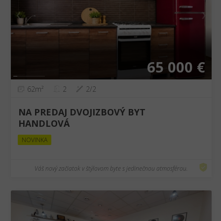
❮
❯
65 000 €
62m²
2
2/2
NA PREDAJ DVOJIZBOVÝ BYT
HANDLOVÁ
NOVINKA
Váš nový začiatok v štýlovom byte s jedinečnou atmosférou.