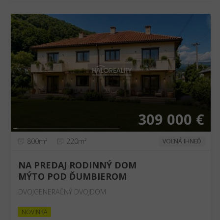
❮
❯
309 000 €
800m²
220m²
VOĽNÁ IHNEĎ
NA PREDAJ RODINNÝ DOM
MÝTO POD ĎUMBIEROM
DVOJGENERAČNÝ DVOJDOM
NOVINKA