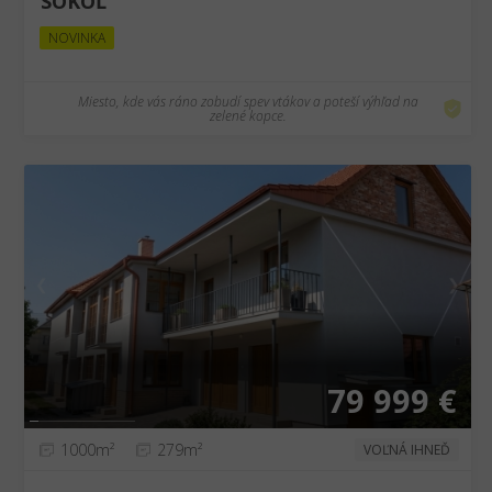
SOKOĽ
NOVINKA
Miesto, kde vás ráno zobudí spev vtákov a poteší výhľad na
zelené kopce.
❮
❯
79 999 €
1000m²
279m²
VOĽNÁ IHNEĎ