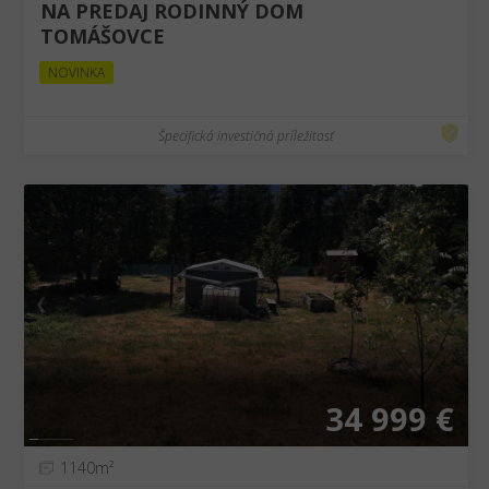
NA PREDAJ RODINNÝ DOM
TOMÁŠOVCE
NOVINKA
Špecifická investičná príležitosť
❮
❯
34 999 €
1140m²