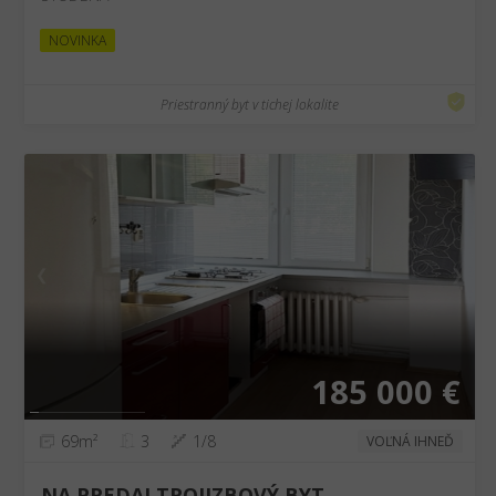
NOVINKA
Priestranný byt v tichej lokalite
❮
❯
185 000 €
69m²
3
1/8
VOĽNÁ IHNEĎ
NA PREDAJ TROJIZBOVÝ BYT