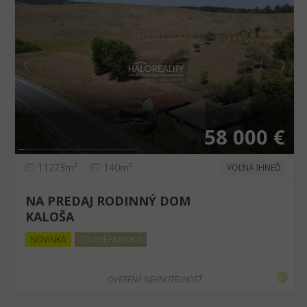
❮
❯
58 000 €
11273m²
140m²
VOĽNÁ IHNEĎ
NA PREDAJ RODINNÝ DOM
KALOŠA
NOVINKA
3D PREHLIADKA
OVERENÁ NEHNUTEĽNOSŤ