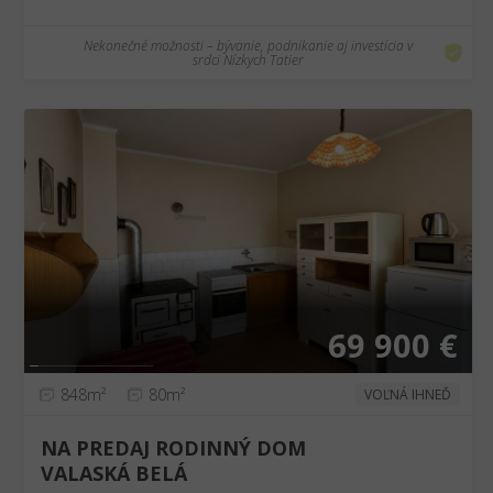
Nekonečné možnosti – bývanie, podnikanie aj investícia v
srdci Nízkych Tatier
❮
❯
69 900 €
848m²
80m²
VOĽNÁ IHNEĎ
NA PREDAJ RODINNÝ DOM
VALASKÁ BELÁ