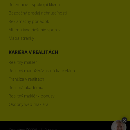
Referencie - spokojní klienti
Bezpečný predaj nehnuteľnosti
Reklamačný poriadok
Alternatívne riešenie sporov
Mapa stránky
KARIÉRA V REALITÁCH
Realitný maklér
Realitný manažér/vlastná kancelária
Franšíza v realitách
Realitná akadémia
Realitný maklér - bonusy
Osobný web makléra
Copyright ©2026 HALO reality