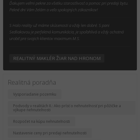
Ďakujem veľmi pekne za všetku starostlivosť a pomoc pri predaji bytu.
Pekné dni Vám želám a veľa spokojných zákazníkov!
S Halo reality už máme skúsenosti a vždy len dobré. S pani
Sedliakovou je perfektná komunikácia, je spoľahlivá a vždy ochotná
urobiť pre svojich klientov maximum.M.S.
REALITNÝ MAKLÉR ŽIAR NAD HRONOM
Realitná poradňa
Vysporiadanie pozemku
Podvody v realitách II.: Ako prísť o nehnuteľnosť pri pôžičke a
výkupe nehnuteľnosti
Rozpočet na kúpu nehnuteľnosti
Nastavenie ceny pri predaji nehnuteľnosti