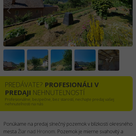
+7
PREDÁVATE?
PROFESIONÁLI V
PREDAJI
NEHNUTEĽNOSTÍ
Profesionálne, bezpečne, bez starostí, nechajte predaj vašej
nehnuteľnosti na nás
Ponúkame na predaj slnečný pozemok v blízkosti okresného
mesta
Žiar nad Hronom
. Pozemok je mierne svahovitý a