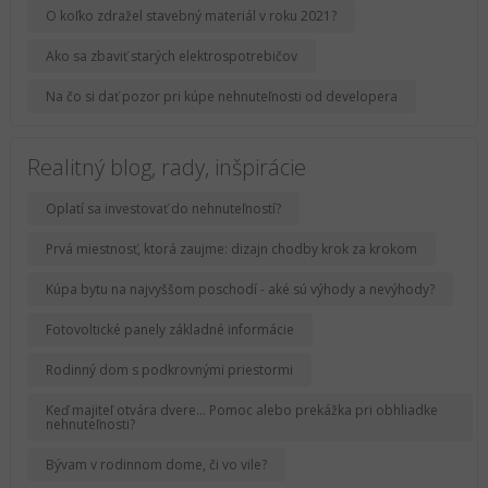
O koľko zdražel stavebný materiál v roku 2021?
Ako sa zbaviť starých elektrospotrebičov
Na čo si dať pozor pri kúpe nehnuteľnosti od developera
Realitný blog, rady, inšpirácie
Oplatí sa investovať do nehnuteľností?
Prvá miestnosť, ktorá zaujme: dizajn chodby krok za krokom
Kúpa bytu na najvyššom poschodí - aké sú výhody a nevýhody?
Fotovoltické panely základné informácie
Rodinný dom s podkrovnými priestormi
Keď majiteľ otvára dvere... Pomoc alebo prekážka pri obhliadke
nehnuteľnosti?
Bývam v rodinnom dome, či vo vile?