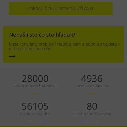
ZOBRAZIŤ CELÚ PORADŇU/ČLÁNKY
Nenašli ste čo ste hľadali?
Máte konkrétny problém? Napíšte nám a odpoveď nájdete v
našej realitnej poradni.
35000
6170
zazmluvnených klientov
recenzií od klientov
70131
100
doteraz v ponuke
maklérov po Slovensku