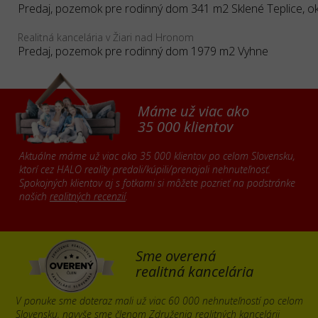
Realitná kancelária v Žiari nad Hronom
Predaj, pozemok pre rodinný dom 1979 m2 Vyhne
Máme už viac ako
35 000 klientov
Aktuálne máme už viac ako 35 000 klientov po celom Slovensku,
ktorí cez HALO reality predali/kúpili/prenajali nehnuteľnosť.
Spokojných klientov aj s fotkami si môžete pozrieť na podstránke
našich
realitných recenzií
.
Sme overená
realitná kancelária
V ponuke sme doteraz mali už viac 60 000 nehnuteľností po celom
Slovensku, navyše sme členom Združenia realitných kancelárii