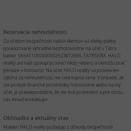
Rezervácia nehnuteľnosti
Za účelom bezpečnosti našich klientov sú všetky platby
poukazované výhradne bezhotovostne na účet v Tatra
banke: SK5411000000002923872666, TATRSKBX. HALO
reality ani naši spolupracovníci nikdy neberú a nemôžu brať
peniaze v hotovosti. Na účet HALO reality sa posiela len
záloha za nehnuteľnosť, nie celá kúpna cena. V prípade, ak
ste poskytli finančné prostriedky hotovostne alebo na iný
účet, je pravdepodobné, že ste boli podvedení a pre istotu
nás ihneď kontaktujte.
Obhliadka a aktuálny stav
Makléri HALO reality požadujú z dôvodu bezpečnosti