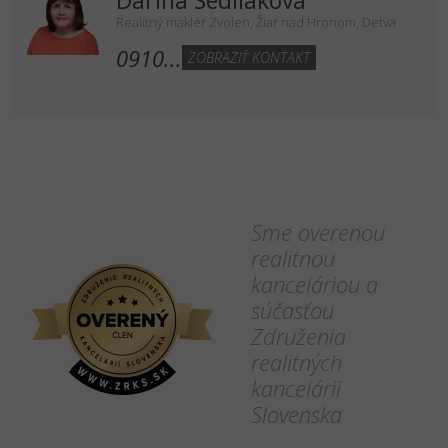
Darina Sedliaková
Realitný maklér Zvolen, Žiar nad Hronom, Detva
0910...
ZOBRAZIŤ KONTAKT
Sme overenou
realitnou
kanceláriou a
súčasťou
Združenia
realitných
kancelárii
Slovenska