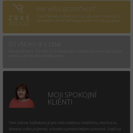
PRE VAŠU BEZPEČNOSŤ
Sme členom jedného z top združení realitných
kancelárii, ktoré dohliada na férove fungovanie.
ČO VŠETKO JE V CENE
Nezavádzame. Pozrite si čo všetko je v uvedenej cene na našom
webe a aké služby poskytujeme.
MOJI SPOKOJNÍ
KLIENTI
Pani Darina Sedliaková je pre mňa realitnou maklérkou, ktorá je ku
klientovi veľmi príjemná, ochotná a predovšetkým ústretová. Snaží sa