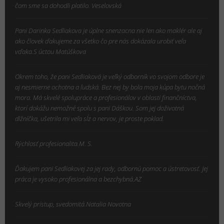
čom sme sa dohodli platilo. Veselovská
Pani Darinka Sedliakova je úplne snenzacna nie len ako maklér ale aj
ako človek ďakujeme za všetko čo pre nás dokázala urobiť veľa
vďaka.S úctou Matúškova
Okrem toho, že pani Sedliaková je veľký odborník vo svojom odbore je
aj nesmierne ochotna a ľudská. Bez nej by bola moja kúpa bytu nočná
mora. Má skvelé spolupráce a profesionálov v oblasti finančníctva,
ktorí dokážu nemožné spolu s pani Dáškou. Som jej doživotná
dlžníčka, ušetrila mi veľa sĺz a nervov, je proste poklad.
Rýchlosť profesionalita.M. S.
Ďakujem pani Sedliakovej za jej rady, odbornú pomoc a ústretovosť. Jej
práca je vysoko profesionálna a bezchybná.AZ
Skvelý prístup, svedomitá.Natalia Novotna