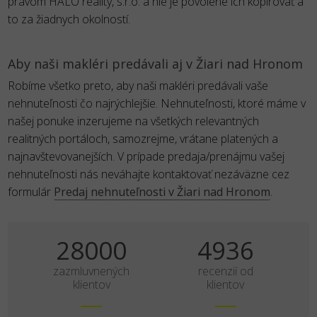
právom HALO reality, s.r.o. a nie je povolené ich kopírovať a
to za žiadnych okolností.
Aby naši makléri predávali aj v Žiari nad Hronom
Robíme všetko preto, aby naši makléri predávali vaše
nehnuteľnosti čo najrýchlejšie. Nehnuteľnosti, ktoré máme v
našej ponuke inzerujeme na všetkých relevantných
realitných portáloch, samozrejme, vrátane platených a
najnavštevovanejších. V prípade predaja/prenájmu vašej
nehnuteľnosti nás neváhajte kontaktovať nezáväzne cez
formulár
Predaj nehnuteľnosti v Žiari nad Hronom
.
35000
6170
zazmluvnených
recenzií od
klientov
klientov