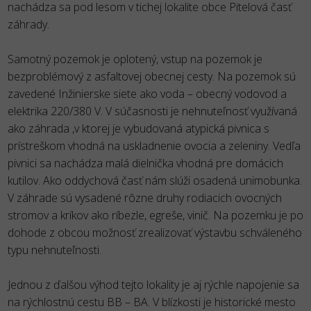
nachádza sa pod lesom v tichej lokalite obce Pitelová časť
záhrady.
Samotný pozemok je oplotený, vstup na pozemok je
bezproblémový z asfaltovej obecnej cesty. Na pozemok sú
zavedené Inžinierske siete ako voda – obecný vodovod a
elektrika 220/380 V. V súčasnosti je nehnuteľnosť využívaná
ako záhrada ,v ktorej je vybudovaná atypická pivnica s
prístreškom vhodná na uskladnenie ovocia a zeleniny. Vedľa
pivnici sa nachádza malá dielnička vhodná pre domácich
kutilov. Ako oddychová časť nám slúži osadená unimobunka.
V záhrade sú vysadené rôzne druhy rodiacich ovocných
stromov a kríkov ako ríbezle, egreše, vinič. Na pozemku je po
dohode z obcou možnosť zrealizovať výstavbu schváleného
typu nehnuteľnosti.
Jednou z ďalšou výhod tejto lokality je aj rýchle napojenie sa
na rýchlostnú cestu BB – BA. V blízkosti je historické mesto