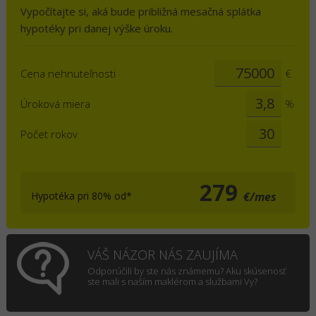
Vypočítajte si, aká bude približná mesačná splátka
hypotéky pri danej výške úroku.
Cena nehnuteľnosti
€
Úroková miera
%
Počet rokov
279
Hypotéka pri 80% od*
€/mes
VÁŠ NÁZOR NÁS ZAUJÍMA
Odporúčili by ste nás známemu? Aku skúsenosť
ste mali s naším maklérom a službami Vy?