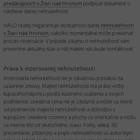
predávajúcich v Žiari nad Hronom
podpísať dokument o
návšteve danej nehnuteľnosti.
HALO reality negarantuje dostupnosť danej
nehnuteľnosti
v Žiari nad Hronom
, nakoľko momentálne môže prebiehať
proces rezervácie. V prípade záujmu o nehnuteľnosť vám
preveríme aktuálny stav a náš maklér vás bude kontaktovať.
Práva k inzerovanej nehnuteľnosti
Inzerovaná nehnuteľnosť nie je záväznou ponukou na
uzavretie zmluvy. Majiteľ nehnuteľnosti má právo voľby
kupúceho/nájomcu podľa vlastného uváženia a svojich
podmienok. Uvedená cena nie je záväzná a môže sa meniť
od podmienok majiteľa nehnuteľnosti a dohodou s
kupujúcim. Uvedené rozmery a plochy sú orientačné a môžu
sa mierne líšiť od skutočného stavu. Fotky, videá, 3D
prezentácie, pôdorysy a popis nehnuteľnosti sú autorským