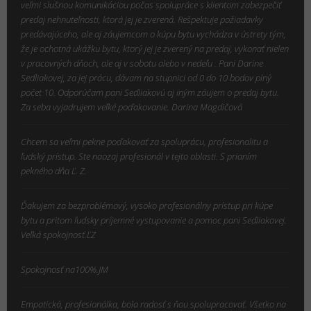
veľmi slušnou komunikáciou počas spolupráce s klientom zabezpečiť
predaj nehnuteľnosti, ktorá jej je zverená. Rešpektuje požiadavky
predávajúceho, ale aj záujemcom o kúpu bytu vychádza v ústrety tým,
že je ochotná ukážku bytu, ktorý jej je zverený na predaj, vykonať nielen
v pracovných dňoch, ale aj v sobotu alebo v nedeľu . Pani Darine
Sedliakovej, za jej prácu, dávam na stupnici od 0 do 10 bodov plný
počet 10. Odporúčam pani Sedliakovú aj iným záujem o predaj bytu.
Za seba vyjadrujem veľké poďakovanie. Darina Magdičová
Chcem sa veľmi pekne poďakovať za spoluprácu, profesionalitu a
ľudský prístup. Ste naozaj profesionál v tejto oblasti. S prianím
pekného dňa Ľ. Z.
Ďakujem za bezproblémový, vysoko profesionálny prístup pri kúpe
bytu a pritom ľudsky príjemné vystupovanie a pomoc pani Sedliakovej.
Veľká spokojnosť.ĽZ
Spokojnosť na100%.JM
Empatická, profesionálka, bola radosť s ňou spolupracovať. Všetko na