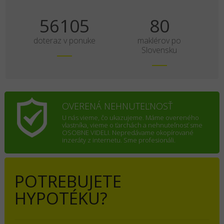
70131
100
doteraz v ponuke
maklérov po
Slovensku
OVERENÁ NEHNUTEĽNOSŤ
U nás vieme, čo ukazujeme. Máme overeného
vlastníka, vieme o ťarchách a nehnuteľnosť sme
OSOBNE VIDELI. Nepredávame okopírované
inzeráty z internetu. Sme profesionáli.
POTREBUJETE
HYPOTÉKU?