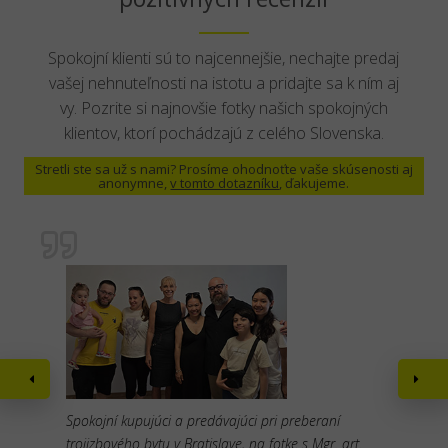
Spokojní klienti sú to najcennejšie, nechajte predaj
vašej nehnuteľnosti na istotu a pridajte sa k ním aj
vy. Pozrite si najnovšie fotky našich spokojných
klientov, ktorí pochádzajú z celého Slovenska.
Stretli ste sa už s nami? Prosíme ohodnoťte vaše skúsenosti aj
anonymne,
v tomto dotazníku
, ďakujeme.
Spokojní kupujúci a predávajúci pri preberaní
trojizbového bytu v Bratislave, na fotke s Mgr. art.