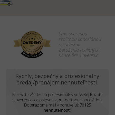
Sme overenou
realitnou kanceláriou
a súčasťou
Združenia realitných
kancelárii Slovenska
Rýchly, bezpečný a profesionálny
predaj/prenájom nehnuteľnosti.
Nechajte všetko na profesionálov vo Vašej lokalite
s overenou celoslovenskou realitnou kanceláriou.
Doteraz sme mali v ponuke už
70125
nehnuteľností
.