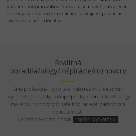
každom spolupracovníkovi. Na kvalite nám záleží, každý jeden
maklér je viackrát do roka školený a spokojnosť pravidelne
overovaná u našich klientov.
Realitná
poradňa/blogy/inšpirácie/rozhovory
Sme profesionáli, pozrite si našu realitnú poradňu -
najdôležitejšie otázky pri kúpe/predaji nehnuteľnosti, blogy
maklérov, rozhovory či naše inšpirácie pri zariaďovaní
nehnuteľnosti.
Nenašli ste čo ste hľadali,
napíšte nám otázku
.