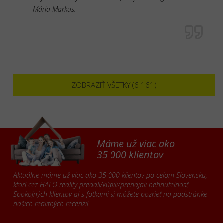
Mária Markus.
ZOBRAZIŤ VŠETKY (6 161)
Máme už viac ako
35 000 klientov
Aktuálne máme už viac ako 35 000 klientov po celom Slovensku,
ktorí cez HALO reality predali/kúpili/prenajali nehnuteľnosť.
Spokojných klientov aj s fotkami si môžete pozrieť na podstránke
našich
realitných recenzií
.