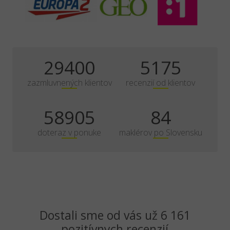
35000
6161
zazmluvnených klientov
recenzií od klientov
70125
100
doteraz v ponuke
maklérov po Slovensku
Dostali sme od vás už 6 161
pozitívnych recenzií