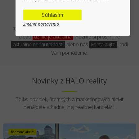
Asi Vás sklameme :-(
Súhlasím
Zmeniť nastavenia
Ospravedľňujeme sa, ale daná ponuka
neexistuje
alebo
už nie je aktuálna
. Pozrite si prosím iné
aktuálne nehnuteľnosti
alebo nás
kontaktujte
, radi
Vám pomôžeme.
Novinky z HALO reality
Toľko noviniek, firemných a marketingových aktivít
nenájdete v žiadnej inej realitnej kancelárii.
firemné akcie